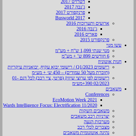
דטרויט 2017
ג’נבה 2017
פרנקפורט 2017
Busworld 2017
ארועים ותערוכות 2016
ג’נבה 2016
פאריס 2016
פרנקפורט 2015
עשו מנוי
מנוי שנתי 1,099 ש”ח + מע”מ
6 חודשים 899 ש’ + מע”מ
חנות אוטוניוז
רישומים Q1/2023 / רישומי יבוא עקיף, יבואניות עיקריות
(חוברת מעל 50 עמודים) – 450 ש׳ + מע״מ
רישומים לפי ערוצי שיווק (פרטי, ציי רכב) לכל דגם 01-
02/2023 390+מע״מ
משאבים
Conferences
EcoMotion Week 2021
Wards Intelligence Focus: Electrification 11/2020
משאבים השקות
יצרניות רכב משאבים
מערכות הנעה
מצברים לכלי רכב
נהיגה אוטונומית משאבים