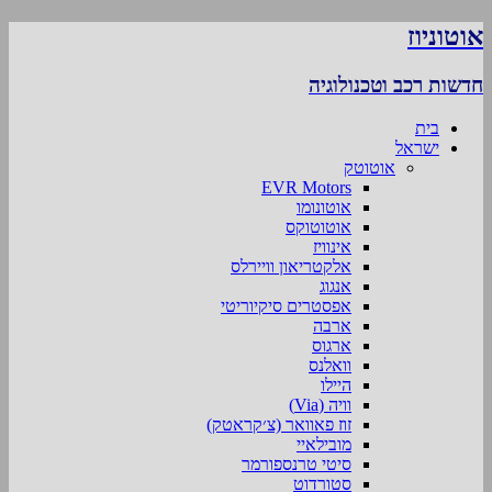
אוטוניוז
חדשות רכב וטכנולוגיה
בית
ישראל
אוטוטק
EVR Motors
אוטונומו
אוטוטוקס
אינוויז
אלקטריאון וויירלס
אנגוג
אפסטרים סיקיוריטי
ארבה
ארגוס
וואלנס
היילו
וויה (Via)
זוז פאוואר (צ׳קראטק)
מובילאיי
סיטי טרנספורמר
סטורדוט