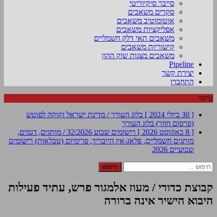
סייבר סיקיוריטי
סקרים משאבים
אוטומוטיב משאבים
אפליקציות משאבים
משאבים תאי דלק חשמליים
קישוריות משאבים
משאבים מצגות שוק ההון
Pipeline
יצירת קשר
התחברו
טיקר
[ 30 ביולי 2024 ]
בלוג העורך / מדינת ישראל זקוקה לפוטש
(פרסום חוזר)
בלוג העורך
[ 8 באוגוסט 2026 ]
רישומים שבוע 32/2026 / מותגים, דגמים,
מותגים חשמליים, פלאג-אין הייבריד, פרימיום (טבלאות)
רישומים
שבועיים 2026
חיפוש:
קבוצת כדורי / מעוז אלמגור פרש, עתיד פעילות
היבוא הישיר אינה ברורה