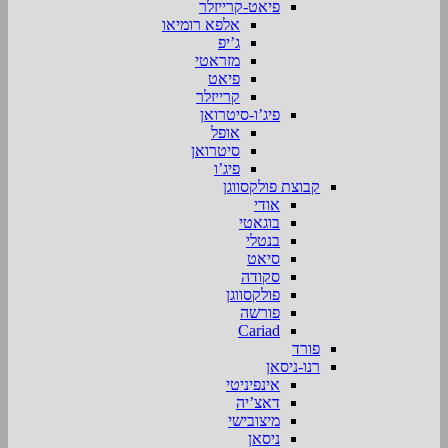
פיאט-קרייזלר
אלפא רומיאו
ג’יפ
מזראטי
פיאט
קרייזלר
פיג’ו-סיטרואן
אופל
סיטרואן
פיג’ו
קבוצת פולקסווגן
אודי
בוגאטי
בנטלי
סיאט
סקודה
פולקסווגן
פורשה
Cariad
פורד
רנו-ניסאן
אינפיניטי
דאצ’יה
מיצובישי
ניסאן