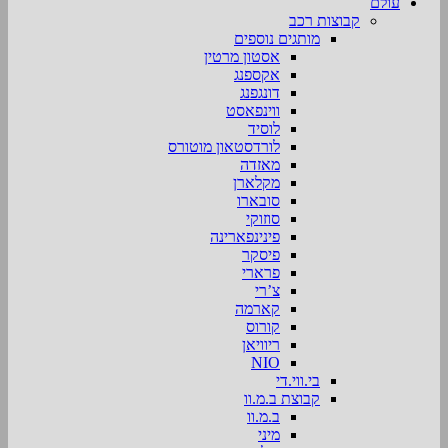
עולם
קבוצות רכב
מותגים נוספים
אסטון מרטין
אקספנג
דונגפנג
ווינפאסט
לוסיד
לורדסטאון מוטורס
מאזדה
מקלארן
סובארו
סוזוקי
פינינפארינה
פיסקר
פרארי
צ’רי
קארמה
קורוס
ריוויאן
NIO
בי.ווי.די
קבוצת ב.מ.וו
ב.מ.וו
מיני