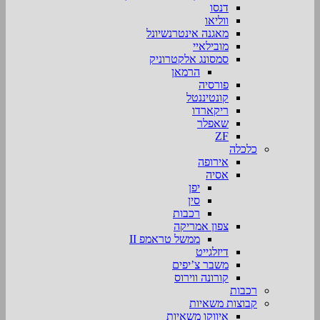
דנסו
ווליאו
מאגנה אינטרנשיונל
מובילאיי
סמסונג אלקטרוניק
הרמאן
פורסיה
קונטיננטל
ריקארדו
שאפלר
ZF
כלכלה
אירופה
אסיה
יפן
סין
רכבות
צפון אמריקה
ממשל טראמפ II
דיזלגייט
משבר צ’יפים
קורונה ווירוס
רכבות
קבוצות משאיות
איווקו משאיות