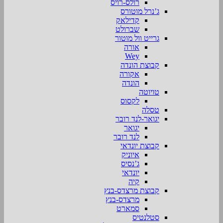
רולס-רויס
ג’נרל מוטורס
קדילאק
שברולט
גרייט וול מוטור
אורה
Wey
קבוצת הונדה
אקורה
הונדה
טויוטה
לקסוס
טסלה
יגואר-לנד רובר
יגואר
לנד רובר
קבוצת יונדאי
איוניק
ג’נסיס
יונדאי
קיה
קבוצת מרצדס-בנץ
מרצדס-בנץ
סמארט
סטלנטיס