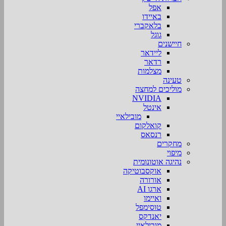
אפל
באיידו
בלאקברי
גוגל
חיישנים
ליידאר
רדאר
מצלמות
טעינה
מוליכים למחצה
NVIDIA
אינטל
מובילאיי
קואלקום
רנסאס
מחקרים
מיפוי
נהיגה אוטונומית
אוקסבוטיקה
אורורה
ארגו AI
ואיימו
טוסימפל
יאנדקס
מובילאיי