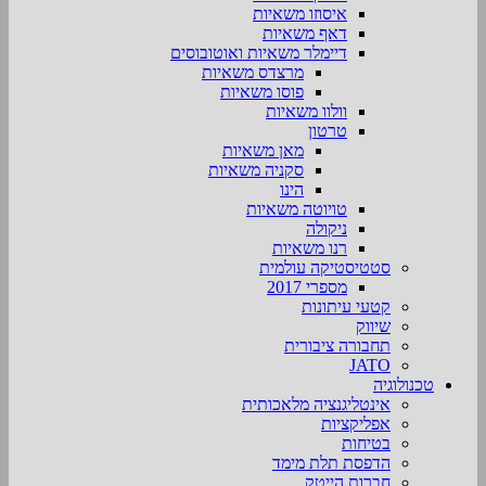
איסוזו משאיות
דאף משאיות
דיימלר משאיות ואוטובוסים
מרצדס משאיות
פוסו משאיות
וולוו משאיות
טרטון
מאן משאיות
סקניה משאיות
הינו
טויוטה משאיות
ניקולה
רנו משאיות
סטטיסטיקה עולמית
מספרי 2017
קטעי עיתונות
שיווק
תחבורה ציבורית
JATO
טכנולוגיה
אינטליגנציה מלאכותית
אפליקציות
בטיחות
הדפסת תלת מימד
חברות הייטק