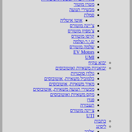
מטרו מוטור
מכשירי תנועה
סמלת
אוטו איטליה
צ’יינה מוטורס
צ’מפיון מוטורס
קרסו מוטורס
ש.י.ר-שלמה
שלמה מוטורס
EV Motors
UMI
יבוא עקיף
יבואניות משאיות ואוטובוסים
גולדן סוכנויות
כלמוביל משאיות, אוטובוסים
מאיר משאיות, אוטובוסים
מכשירי תנועה משאיות, אוטובוסים
מקס משאיות ואוטובוסים
פנדן
תעבורה
צ׳יינה מוטורס
UTI
כתבות
ליסינג
אלבר