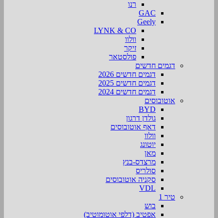
רנו
GAC
Geely
LYNK & CO
וולוו
זיקר
פולסטאר
דגמים חדשים
דגמים חדשים 2026
דגמים חדשים 2025
דגמים חדשים 2024
אוטובוסים
BYD
גולדן דרגון
דאף אוטובוסים
וולוו
יוטונג
מאן
מרצדס-בנץ
סולריס
סקניה אוטובוסים
VDL
טיר 1
בוש
אפטיב (דלפי אוטומוטיב)