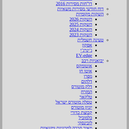
דו”חות מסירות 2016
דוח חודשי מסירות משאיות
השקות מקומיות
השקות 2026
השקות 2025
השקות 2024
השקות 2023
טעינה חשמלית
אפקון
ג’ינרג’י
EV-edge
יבואניות רכב
אוטומקס
אוטו חן
גזפרו
דלהום
דלק מוטורס
המזרח
טלקאר
טסלה מוטורס ישראל
יוניון מוטורס
קבוצת כדורי
כלמוביל
לובינסקי
מאיר חברה למכוניות ומשאיות