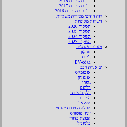
דו”ח מסירות 2018
דו”ח מסירות 2017
דו”חות מסירות 2016
דוח חודשי מסירות משאיות
השקות מקומיות
השקות 2026
השקות 2025
השקות 2024
השקות 2023
טעינה חשמלית
אפקון
ג’ינרג’י
EV-edge
יבואניות רכב
אוטומקס
אוטו חן
גזפרו
דלהום
דלק מוטורס
המזרח
טלקאר
טסלה מוטורס ישראל
יוניון מוטורס
קבוצת כדורי
כלמוביל