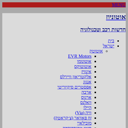
MENU
אוטוניוז
חדשות רכב וטכנולוגיה
בית
ישראל
אוטוטק
EVR Motors
אוטונומו
אוטוטוקס
אינוויז
אלקטריאון וויירלס
אנגוג
אפסטרים סיקיוריטי
ארבה
ארגוס
וואלנס
היילו
וויה (Via)
זוז פאוואר (צ׳קראטק)
מובילאיי