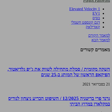
Forgot Password
Elevated Velocity 1
EV1
בסיס
דגם קונספט חשמלי
קאדילאק
למאמר הקודם
למאמר הבא
מאמרים קשורים
השקה מקומית / סמלת מתחילה לשווק את ג’יפ גלדיאטור,
הפיקאפ הראשון של המותג ב-25 שנים
21 בפברואר 2021
גרנד פרי בריטניה 12/2025 / השיפוט הכריע ניצחון לנוריס
במקלארן במרוץ הביתי