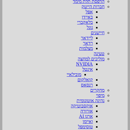
הדפסת תלת מימד
חברות הייטק
אפל
באיידו
בלאקברי
גוגל
חיישנים
ליידאר
רדאר
מצלמות
טעינה
מוליכים למחצה
NVIDIA
אינטל
מובילאיי
קואלקום
רנסאס
מחקרים
מיפוי
נהיגה אוטונומית
אוקסבוטיקה
אורורה
ארגו AI
ואיימו
טוסימפל