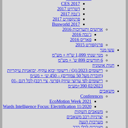
CES 2017
דטרויט 2017
ג’נבה 2017
פרנקפורט 2017
Busworld 2017
ארועים ותערוכות 2016
ג’נבה 2016
פאריס 2016
פרנקפורט 2015
עשו מנוי
מנוי שנתי 1,099 ש”ח + מע”מ
6 חודשים 899 ש’ + מע”מ
חנות אוטוניוז
רישומים Q1/2023 / רישומי יבוא עקיף, יבואניות עיקריות
(חוברת מעל 50 עמודים) – 450 ש׳ + מע״מ
רישומים לפי ערוצי שיווק (פרטי, ציי רכב) לכל דגם 01-
02/2023 390+מע״מ
משאבים
Conferences
EcoMotion Week 2021
Wards Intelligence Focus: Electrification 11/2020
משאבים השקות
יצרניות רכב משאבים
מערכות הנעה
מצברים לכלי רכב