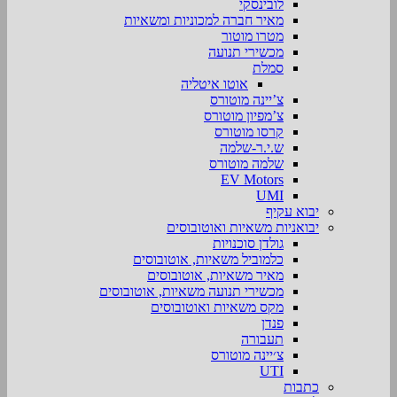
לובינסקי
מאיר חברה למכוניות ומשאיות
מטרו מוטור
מכשירי תנועה
סמלת
אוטו איטליה
צ’יינה מוטורס
צ’מפיון מוטורס
קרסו מוטורס
ש.י.ר-שלמה
שלמה מוטורס
EV Motors
UMI
יבוא עקיף
יבואניות משאיות ואוטובוסים
גולדן סוכנויות
כלמוביל משאיות, אוטובוסים
מאיר משאיות, אוטובוסים
מכשירי תנועה משאיות, אוטובוסים
מקס משאיות ואוטובוסים
פנדן
תעבורה
צ׳יינה מוטורס
UTI
כתבות