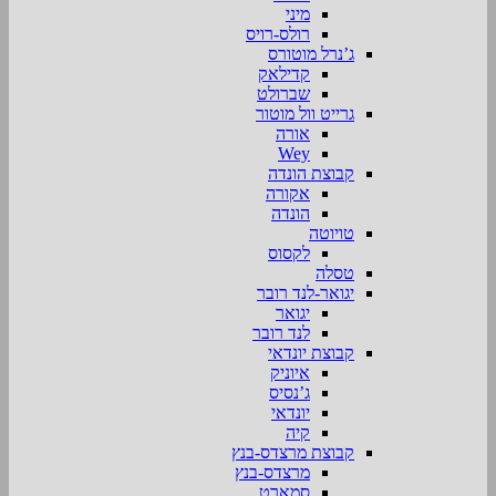
מיני
רולס-רויס
ג’נרל מוטורס
קדילאק
שברולט
גרייט וול מוטור
אורה
Wey
קבוצת הונדה
אקורה
הונדה
טויוטה
לקסוס
טסלה
יגואר-לנד רובר
יגואר
לנד רובר
קבוצת יונדאי
איוניק
ג’נסיס
יונדאי
קיה
קבוצת מרצדס-בנץ
מרצדס-בנץ
סמארט