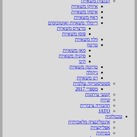
קבוצות משאיות
איווקו משאיות
איסוזו משאיות
דאף משאיות
דיימלר משאיות ואוטובוסים
מרצדס משאיות
פוסו משאיות
וולוו משאיות
טרטון
מאן משאיות
סקניה משאיות
הינו
טויוטה משאיות
ניקולה
רנו משאיות
סטטיסטיקה עולמית
מספרי 2017
קטעי עיתונות
שיווק
תחבורה ציבורית
JATO
טכנולוגיה
אינטליגנציה מלאכותית
אפליקציות
בטיחות