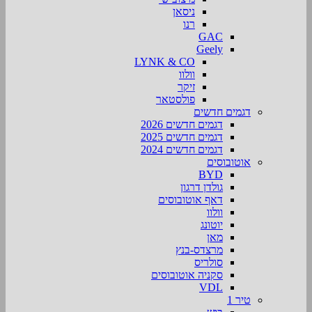
ניסאן
רנו
GAC
Geely
LYNK & CO
וולוו
זיקר
פולסטאר
דגמים חדשים
דגמים חדשים 2026
דגמים חדשים 2025
דגמים חדשים 2024
אוטובוסים
BYD
גולדן דרגון
דאף אוטובוסים
וולוו
יוטונג
מאן
מרצדס-בנץ
סולריס
סקניה אוטובוסים
VDL
טיר 1