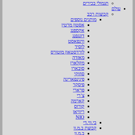
תגמולי בכירים
עולם
קבוצות רכב
מותגים נוספים
אסטון מרטין
אקספנג
דונגפנג
ווינפאסט
לוסיד
לורדסטאון מוטורס
מאזדה
מקלארן
סובארו
סוזוקי
פינינפארינה
פיסקר
פרארי
צ’רי
קארמה
קורוס
ריוויאן
NIO
בי.ווי.די
קבוצת ב.מ.וו
ב.מ.וו