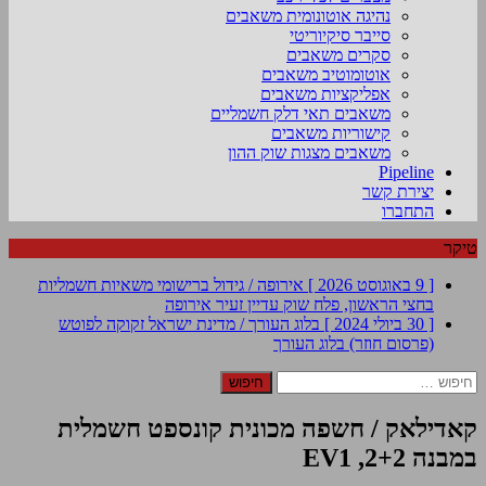
נהיגה אוטונומית משאבים
סייבר סיקיוריטי
סקרים משאבים
אוטומוטיב משאבים
אפליקציות משאבים
משאבים תאי דלק חשמליים
קישוריות משאבים
משאבים מצגות שוק ההון
Pipeline
יצירת קשר
התחברו
טיקר
[ 9 באוגוסט 2026 ]
אירופה / גידול ברישומי משאיות חשמליות
בחצי הראשון, פלח שוק עדיין זעיר
אירופה
[ 30 ביולי 2024 ]
בלוג העורך / מדינת ישראל זקוקה לפוטש
(פרסום חוזר)
בלוג העורך
חיפוש:
קאדילאק / חשפה מכונית קונספט חשמלית
במבנה 2+2, EV1