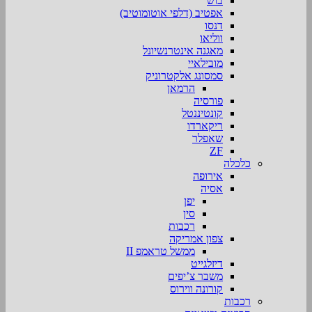
בוש
אפטיב (דלפי אוטומוטיב)
דנסו
ווליאו
מאגנה אינטרנשיונל
מובילאיי
סמסונג אלקטרוניק
הרמאן
פורסיה
קונטיננטל
ריקארדו
שאפלר
ZF
כלכלה
אירופה
אסיה
יפן
סין
רכבות
צפון אמריקה
ממשל טראמפ II
דיזלגייט
משבר צ’יפים
קורונה ווירוס
רכבות