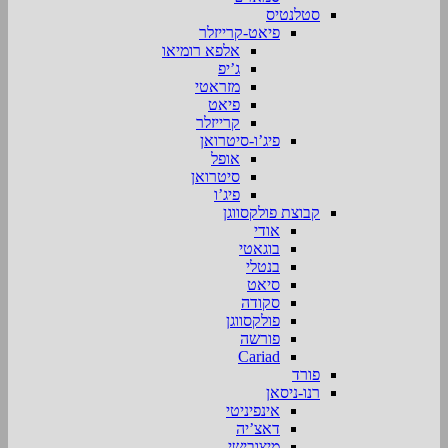
סטלנטיס
פיאט-קרייזלר
אלפא רומיאו
ג’יפ
מזראטי
פיאט
קרייזלר
פיג’ו-סיטרואן
אופל
סיטרואן
פיג’ו
קבוצת פולקסווגן
אודי
בוגאטי
בנטלי
סיאט
סקודה
פולקסווגן
פורשה
Cariad
פורד
רנו-ניסאן
אינפיניטי
דאצ’יה
מיצובישי