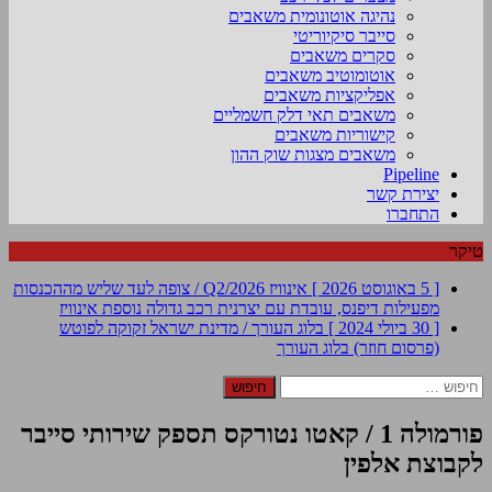
נהיגה אוטונומית משאבים
סייבר סיקיוריטי
סקרים משאבים
אוטומוטיב משאבים
אפליקציות משאבים
משאבים תאי דלק חשמליים
קישוריות משאבים
משאבים מצגות שוק ההון
Pipeline
יצירת קשר
התחברו
טיקר
[ 5 באוגוסט 2026 ]
אינוויז Q2/2026 / צופה לעד שליש מההכנסות
מפעילות דיפנס, עובדת עם יצרנית רכב גדולה נוספת
אינוויז
[ 30 ביולי 2024 ]
בלוג העורך / מדינת ישראל זקוקה לפוטש
(פרסום חוזר)
בלוג העורך
חיפוש:
פורמולה 1 / קאטו נטורקס תספק שירותי סייבר
לקבוצת אלפין