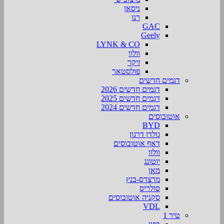
ניסאן
רנו
GAC
Geely
LYNK & CO
וולוו
זיקר
פולסטאר
דגמים חדשים
דגמים חדשים 2026
דגמים חדשים 2025
דגמים חדשים 2024
אוטובוסים
BYD
גולדן דרגון
דאף אוטובוסים
וולוו
יוטונג
מאן
מרצדס-בנץ
סולריס
סקניה אוטובוסים
VDL
טיר 1