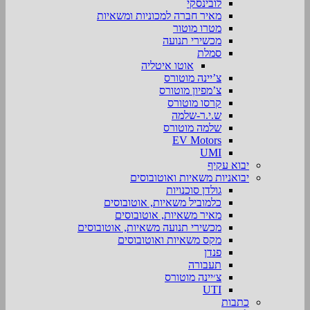
לובינסקי
מאיר חברה למכוניות ומשאיות
מטרו מוטור
מכשירי תנועה
סמלת
אוטו איטליה
צ’יינה מוטורס
צ’מפיון מוטורס
קרסו מוטורס
ש.י.ר-שלמה
שלמה מוטורס
EV Motors
UMI
יבוא עקיף
יבואניות משאיות ואוטובוסים
גולדן סוכנויות
כלמוביל משאיות, אוטובוסים
מאיר משאיות, אוטובוסים
מכשירי תנועה משאיות, אוטובוסים
מקס משאיות ואוטובוסים
פנדן
תעבורה
צ׳יינה מוטורס
UTI
כתבות