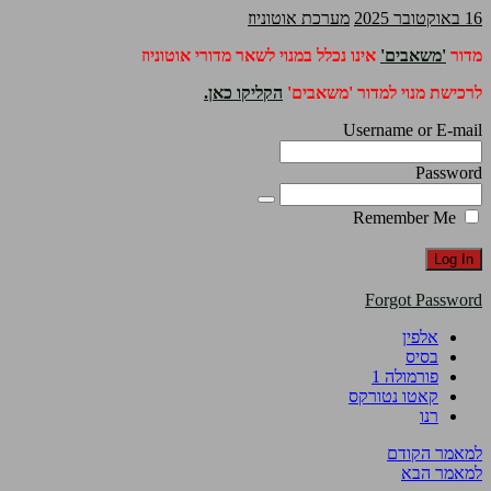
16 באוקטובר 2025
מערכת אוטוניוז
מדור
'משאבים'
אינו נכלל במנוי לשאר מדורי אוטוניוז
לרכישת מנוי למדור 'משאבים'
הקליקו כאן.
Username or E-mail
Password
Remember Me
Forgot Password
אלפין
בסיס
פורמולה 1
קאטו נטורקס
רנו
למאמר הקודם
למאמר הבא