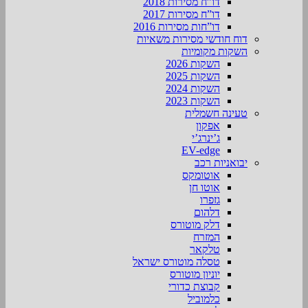
דו”ח מסירות 2018
דו”ח מסירות 2017
דו”חות מסירות 2016
דוח חודשי מסירות משאיות
השקות מקומיות
השקות 2026
השקות 2025
השקות 2024
השקות 2023
טעינה חשמלית
אפקון
ג’ינרג’י
EV-edge
יבואניות רכב
אוטומקס
אוטו חן
גזפרו
דלהום
דלק מוטורס
המזרח
טלקאר
טסלה מוטורס ישראל
יוניון מוטורס
קבוצת כדורי
כלמוביל