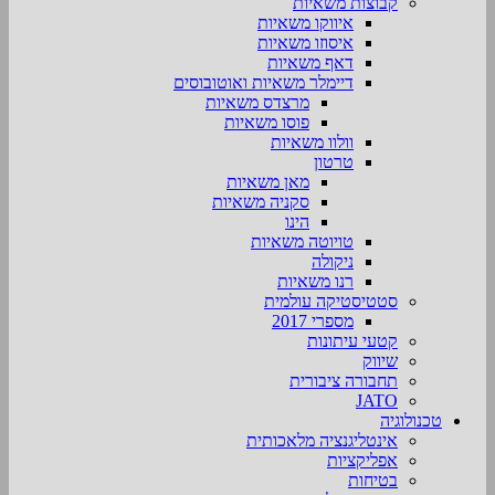
קבוצות משאיות
איווקו משאיות
איסוזו משאיות
דאף משאיות
דיימלר משאיות ואוטובוסים
מרצדס משאיות
פוסו משאיות
וולוו משאיות
טרטון
מאן משאיות
סקניה משאיות
הינו
טויוטה משאיות
ניקולה
רנו משאיות
סטטיסטיקה עולמית
מספרי 2017
קטעי עיתונות
שיווק
תחבורה ציבורית
JATO
טכנולוגיה
אינטליגנציה מלאכותית
אפליקציות
בטיחות