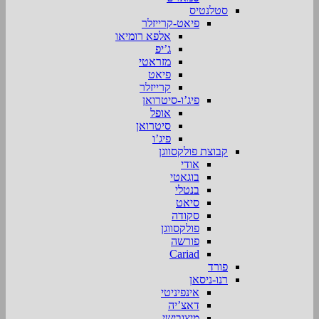
סטלנטיס
פיאט-קרייזלר
אלפא רומיאו
ג’יפ
מזראטי
פיאט
קרייזלר
פיג’ו-סיטרואן
אופל
סיטרואן
פיג’ו
קבוצת פולקסווגן
אודי
בוגאטי
בנטלי
סיאט
סקודה
פולקסווגן
פורשה
Cariad
פורד
רנו-ניסאן
אינפיניטי
דאצ’יה
מיצובישי