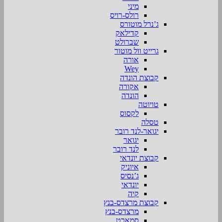
מיני
רולס-רויס
ג’נרל מוטורס
קדילאק
שברולט
גרייט וול מוטור
אורה
Wey
קבוצת הונדה
אקורה
הונדה
טויוטה
לקסוס
טסלה
יגואר-לנד רובר
יגואר
לנד רובר
קבוצת יונדאי
איוניק
ג’נסיס
יונדאי
קיה
קבוצת מרצדס-בנץ
מרצדס-בנץ
סמארט