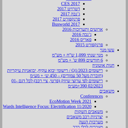
CES 2017
דטרויט 2017
ג’נבה 2017
פרנקפורט 2017
Busworld 2017
ארועים ותערוכות 2016
ג’נבה 2016
פאריס 2016
פרנקפורט 2015
עשו מנוי
מנוי שנתי 1,099 ש”ח + מע”מ
6 חודשים 899 ש’ + מע”מ
חנות אוטוניוז
רישומים Q1/2023 / רישומי יבוא עקיף, יבואניות עיקריות
(חוברת מעל 50 עמודים) – 450 ש׳ + מע״מ
רישומים לפי ערוצי שיווק (פרטי, ציי רכב) לכל דגם 01-
02/2023 390+מע״מ
משאבים
Conferences
EcoMotion Week 2021
Wards Intelligence Focus: Electrification 11/2020
משאבים השקות
יצרניות רכב משאבים
מערכות הנעה
מצברים לכלי רכב