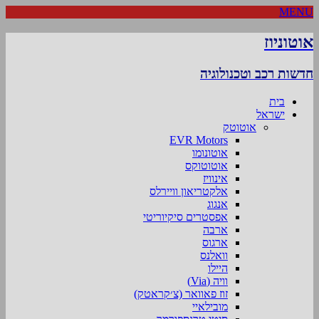
MENU
אוטוניוז
חדשות רכב וטכנולוגיה
בית
ישראל
אוטוטק
EVR Motors
אוטונומו
אוטוטוקס
אינוויז
אלקטריאון וויירלס
אנגוג
אפסטרים סיקיוריטי
ארבה
ארגוס
וואלנס
היילו
וויה (Via)
זוז פאוואר (צ׳קראטק)
מובילאיי