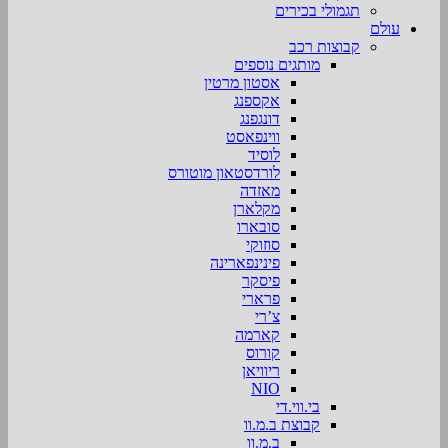
תגמולי בכירים
עולם
קבוצות רכב
מותגים נוספים
אסטון מרטין
אקספנג
דונגפנג
ווינפאסט
לוסיד
לורדסטאון מוטורס
מאזדה
מקלארן
סובארו
סוזוקי
פינינפארינה
פיסקר
פרארי
צ’רי
קארמה
קורוס
ריוויאן
NIO
בי.ווי.די
קבוצת ב.מ.וו
ב.מ.וו