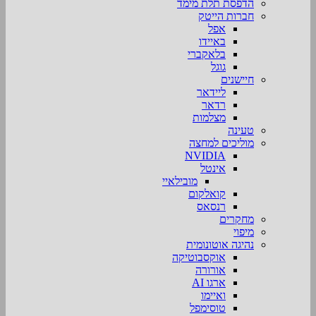
הדפסת תלת מימד
חברות הייטק
אפל
באיידו
בלאקברי
גוגל
חיישנים
ליידאר
רדאר
מצלמות
טעינה
מוליכים למחצה
NVIDIA
אינטל
מובילאיי
קואלקום
רנסאס
מחקרים
מיפוי
נהיגה אוטונומית
אוקסבוטיקה
אורורה
ארגו AI
ואיימו
טוסימפל