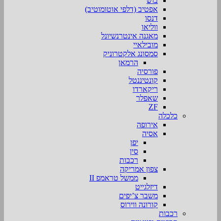
בוש
אפטיב (דלפי אוטומוטיב)
דנסו
ווליאו
מאגנה אינטרנשיונל
מובילאיי
סמסונג אלקטרוניק
הרמאן
פורסיה
קונטיננטל
ריקארדו
שאפלר
ZF
כלכלה
אירופה
אסיה
יפן
סין
רכבות
צפון אמריקה
ממשל טראמפ II
דיזלגייט
משבר צ’יפים
קורונה ווירוס
רכבות