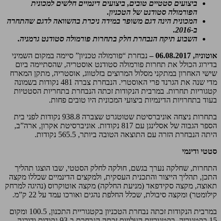
ביצועים סטטיים טובים, ביצועים דינמיים חלשים למכונית
הפורמולה סטודנט של הטכניון.
המכונית הינה דגם משופר במידה ניכרת בהשוואה לדגם שהתחרה
ב-2016.
השבוע תיקח הנבחרת חלק בתחרות פורמולה סטודנט גרמניה.
אוטוניוז, 06.08.2017 –
נבחרת “פורמולה טכניון” סיימה במקום השמיני
בדירוג הכולל את תחרות פורמולה סטודנט אוסטריה, שהסתיימה ביום
שישי האחרון במתקני מסלול המרוצים בזלטווג, אוסטריה, מתקן המארח
מדי שנה את הגרנד פרי האוסטרי. הנבחרת צברה 481 נקודות בשמונה
קטגוריות תחרות. במרבית הנקודות זכתה הנבחרת בתחריות הסטטיות
בעוד בתחרויות הדינמיות ביצועי המכונית היו טובים פחות.
בתחרות ניצחה אוניברסיטת שטוטגרט שצברה 938.8 נקודות לפני בית
הספר הגבוה של אסלינגן עם 817 נקודות. אוניברסיטת אקרון, ארה”ב,
היתה הנבחרת הזרה עם התוצאה הטובה ביותר, 565.5 נקודות.
סטטי ודינמי
התחרות, שחלקה נערך בגשם, חולקה לחלק הסטטי, שבו הוצגו תהליך
התכן, תהליך הייצור והתכנית העסקית, ולמקצים הדינמיים שכללו מקצה
תאוצה, מקצה סקידפאד (מניעת החלקה) מקצה אוטוקרוס (נהיגה למרחק
קילומטר) ומקצה סיבולת, שכלל החלפת נהגים ואורכו עמד על 22 ק”מ.
במרבית הנקודות זכתה נבחרת הטכניון בקטגוריית התכנון, 100.5 ומקום
15 בקטגוריה. בקטגוריית העלויות זכתה הנבחרת ב-93 נקודות ודורגה