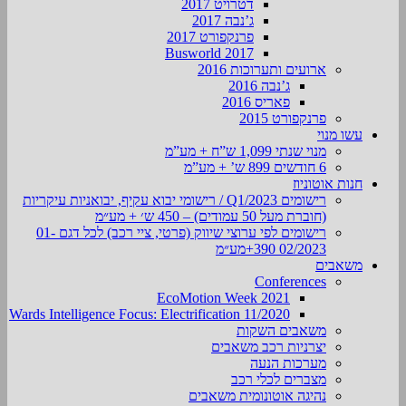
דטרויט 2017
ג’נבה 2017
פרנקפורט 2017
Busworld 2017
ארועים ותערוכות 2016
ג’נבה 2016
פאריס 2016
פרנקפורט 2015
עשו מנוי
מנוי שנתי 1,099 ש”ח + מע”מ
6 חודשים 899 ש’ + מע”מ
חנות אוטוניוז
רישומים Q1/2023 / רישומי יבוא עקיף, יבואניות עיקריות
(חוברת מעל 50 עמודים) – 450 ש׳ + מע״מ
רישומים לפי ערוצי שיווק (פרטי, ציי רכב) לכל דגם 01-
02/2023 390+מע״מ
משאבים
Conferences
EcoMotion Week 2021
Wards Intelligence Focus: Electrification 11/2020
משאבים השקות
יצרניות רכב משאבים
מערכות הנעה
מצברים לכלי רכב
נהיגה אוטונומית משאבים