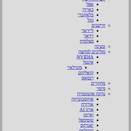
אפל
באיידו
בלאקברי
גוגל
חיישנים
ליידאר
רדאר
מצלמות
טעינה
מוליכים למחצה
NVIDIA
אינטל
מובילאיי
קואלקום
רנסאס
מחקרים
מיפוי
נהיגה אוטונומית
אוקסבוטיקה
אורורה
ארגו AI
ואיימו
טוסימפל
יאנדקס
מובילאיי