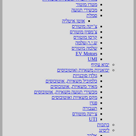
מטרו מוטור
מכשירי תנועה
סמלת
אוטו איטליה
צ’יינה מוטורס
צ’מפיון מוטורס
קרסו מוטורס
ש.י.ר-שלמה
שלמה מוטורס
EV Motors
UMI
יבוא עקיף
יבואניות משאיות ואוטובוסים
גולדן סוכנויות
כלמוביל משאיות, אוטובוסים
מאיר משאיות, אוטובוסים
מכשירי תנועה משאיות, אוטובוסים
מקס משאיות ואוטובוסים
פנדן
תעבורה
צ׳יינה מוטורס
UTI
כתבות
ליסינג
אלבר