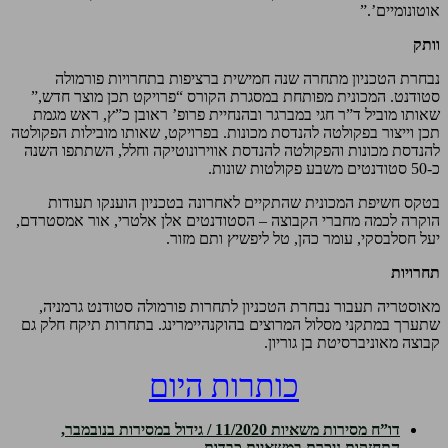
אוטונומיים’.”
וותק
נבחרת הטכניון מתחרה שנה חמישית ברציפות בתחרויות פורמולה
סטודנט. המכונית מפותחת במסגרת הקורס “פרויקט תכן מוצר חדש,”
שאותו מוביל ד”ר חגי במברגר ובהנחיית פרופ’ ראובן כ”ץ, ראש מגמת
תכן וייצור בפקולטה להנדסת מכונות. בפרויקט, שאותו מובילות הפקולטה
להנדסת מכונות והפקולטה להנדסת אווירונוטיקה וחלל, השתתפו השנה
כ-50 סטודנטים משבע פקולטות שונות.
בטקס חשיפת המכונית שהתקיים לאחרונה בטכניון הוענקו תעודות
הוקרה לכמה מחברי הקבוצה – הסטודנטים אלן אלטרי, אור אמסטרדם,
יעל חסלבסקי, עומר כהן, טל ליפשיץ ותם מזור.
תחרויות
מאוסטריה תעבור נבחרת הטכניון לתחרות פורמולה סטודנט גרמניה,
שתערך במתקני מסלול המרוצים בהוקנהיימרינג. בתחרות תיקח חלק גם
קבוצה מאוניברסיטת בן גוריון.
כותרות היום
דו”ח מסירות משאיות 11/2020 / גידול במסירות בנובמבר,
התחזקות ניכרת במשאיות כבדות