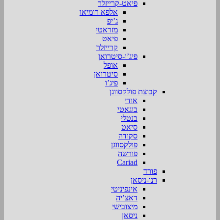
פיאט-קרייזלר
אלפא רומיאו
ג’יפ
מזראטי
פיאט
קרייזלר
פיג’ו-סיטרואן
אופל
סיטרואן
פיג’ו
קבוצת פולקסווגן
אודי
בוגאטי
בנטלי
סיאט
סקודה
פולקסווגן
פורשה
Cariad
פורד
רנו-ניסאן
אינפיניטי
דאצ’יה
מיצובישי
ניסאן