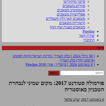
סייבר סיקיוריטי
סקרים משאבים
אוטומוטיב משאבים
אפליקציות משאבים
משאבים תאי דלק חשמליים
קישוריות משאבים
משאבים מצגות שוק ההון
Pipeline
יצירת קשר
התחברו
טיקר
[ 30 ביולי 2024 ]
בלוג העורך / מדינת ישראל זקוקה לפוטש
(פרסום חוזר)
בלוג העורך
[ 9 באוגוסט 2026 ]
פייפליין / אודי 2030
Pipeline
חיפוש:
פורמולה סטודנט 2017: מקום שמיני לנבחרת
הטכניון באוסטריה
6 באוגוסט 2017
יעקב צלאל