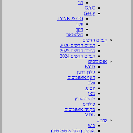
רנו
GAC
Geely
LYNK & CO
וולוו
זיקר
פולסטאר
דגמים חדשים
דגמים חדשים 2026
דגמים חדשים 2025
דגמים חדשים 2024
אוטובוסים
BYD
גולדן דרגון
דאף אוטובוסים
וולוו
יוטונג
מאן
מרצדס-בנץ
סולריס
סקניה אוטובוסים
VDL
טיר 1
בוש
אפטיב (דלפי אוטומוטיב)