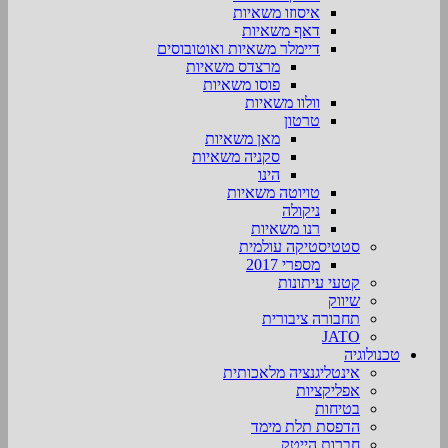
איסוזו משאיות
דאף משאיות
דיימלר משאיות ואוטובוסים
מרצדס משאיות
פוסו משאיות
וולוו משאיות
טרטון
מאן משאיות
סקניה משאיות
הינו
טויוטה משאיות
ניקולה
רנו משאיות
סטטיסטיקה עולמית
מספרי 2017
קטעי עיתונות
שיווק
תחבורה ציבורית
JATO
טכנולוגיה
אינטליגנציה מלאכותית
אפליקציות
בטיחות
הדפסת תלת מימד
חברות הייטק