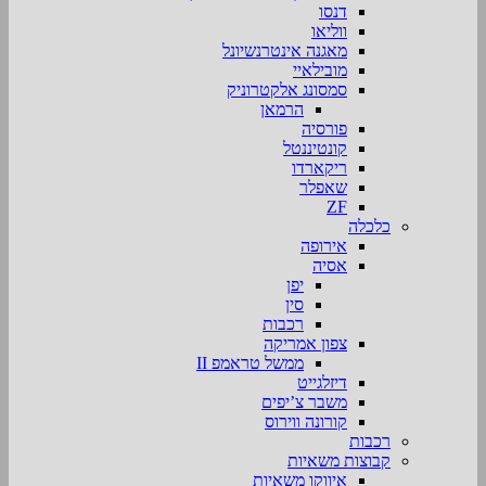
דנסו
ווליאו
מאגנה אינטרנשיונל
מובילאיי
סמסונג אלקטרוניק
הרמאן
פורסיה
קונטיננטל
ריקארדו
שאפלר
ZF
כלכלה
אירופה
אסיה
יפן
סין
רכבות
צפון אמריקה
ממשל טראמפ II
דיזלגייט
משבר צ’יפים
קורונה ווירוס
רכבות
קבוצות משאיות
איווקו משאיות