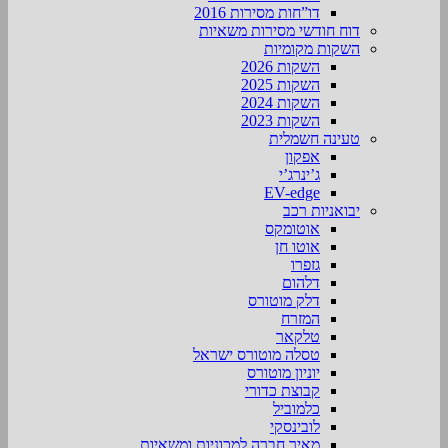
דו”חות מסירות 2016
דוח חודשי מסירות משאיות
השקות מקומיות
השקות 2026
השקות 2025
השקות 2024
השקות 2023
טעינה חשמלית
אפקון
ג’ינרג’י
EV-edge
יבואניות רכב
אוטומקס
אוטו חן
גזפרו
דלהום
דלק מוטורס
המזרח
טלקאר
טסלה מוטורס ישראל
יוניון מוטורס
קבוצת כדורי
כלמוביל
לובינסקי
מאיר חברה למכוניות ומשאיות