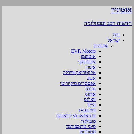
אוטוניוז
חדשות רכב וטכנולוגיה
בית
ישראל
אוטוטק
EVR Motors
אוטונומו
אוטוטוקס
אינוויז
אלקטריאון וויירלס
אנגוג
אפסטרים סיקיוריטי
ארבה
ארגוס
וואלנס
היילו
וויה (Via)
זוז פאוואר (צ׳קראטק)
מובילאיי
סיטי טרנספורמר
סטורדוט