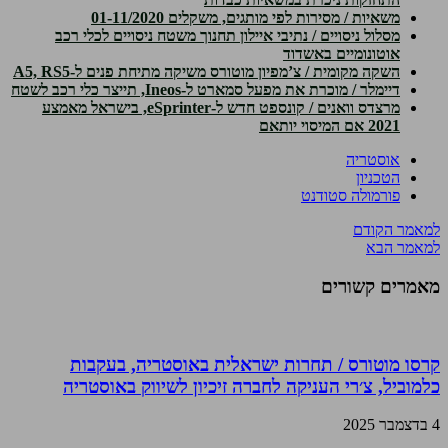
משאיות / מסירות לפי מותגים, משקלים 01-11/2020
מסלול ניסויים / נתיבי איילון תחנוך משטח ניסויים לכלי רכב
אוטונומיים באשדוד
השקה מקומית / צ’מפיון מוטורס משיקה מתיחת פנים ל-A5, RS5
דיימלר / מוכרת את מפעל סמארט ל-Ineos, תייצר כלי רכב לשטח
מרצדס וואנים / קונספט חדש ל-eSprinter, בישראל מאמצע
2021 אם המיסוי יותאם
אוסטריה
הטכניון
פורמולה סטודנט
למאמר הקודם
למאמר הבא
מאמרים קשורים
קרסו מוטורס / תחרות ישראלית באוסטריה, בעקבות
כלמוביל, צ׳רי העניקה לחברה זיכיון לשיווק באוסטריה
4 בדצמבר 2025