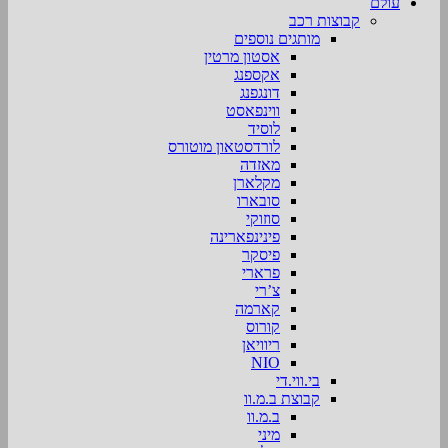
עולם
קבוצות רכב
מותגים נוספים
אסטון מרטין
אקספנג
דונגפנג
ווינפאסט
לוסיד
לורדסטאון מוטורס
מאזדה
מקלארן
סובארו
סוזוקי
פינינפארינה
פיסקר
פרארי
צ’רי
קארמה
קורוס
ריוויאן
NIO
בי.ווי.די
קבוצת ב.מ.וו
ב.מ.וו
מיני