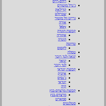
רולס-רויס
ג’נרל מוטורס
קדילאק
שברולט
גרייט וול מוטור
אורה
Wey
קבוצת הונדה
אקורה
הונדה
טויוטה
לקסוס
טסלה
יגואר-לנד רובר
יגואר
לנד רובר
קבוצת יונדאי
איוניק
ג’נסיס
יונדאי
קיה
קבוצת מרצדס-בנץ
מרצדס-בנץ
סמארט
סטלנטיס