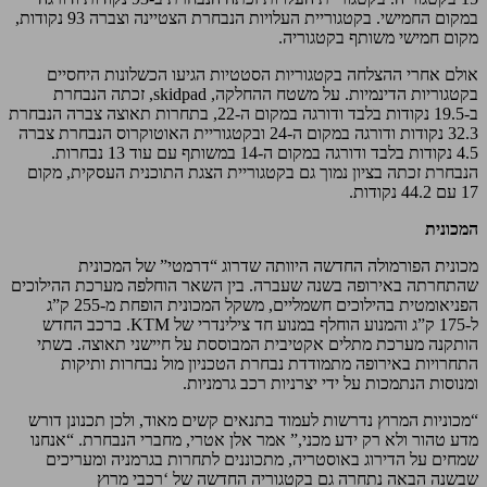
במקום החמישי. בקטגוריית העלויות הנבחרת הצטיינה וצברה 93 נקודות,
מקום חמישי משותף בקטגוריה.
אולם אחרי ההצלחה בקטגוריות הסטטיות הגיעו הכשלונות היחסיים
בקטגוריות הדינמיות. על משטח ההחלקה, skidpad, זכתה הנבחרת
ב-19.5 נקודות בלבד ודורגה במקום ה-22, בתחרות תאוצה צברה הנבחרת
32.3 נקודות ודורגה במקום ה-24 ובקטגוריית האוטוקרוס הנבחרת צברה
4.5 נקודות בלבד ודורגה במקום ה-14 במשותף עם עוד 13 נבחרות.
הנבחרת זכתה בציון נמוך גם בקטגוריית הצגת התוכנית העסקית, מקום
17 עם 44.2 נקודות.
המכונית
מכונית הפורמולה החדשה היוותה שדרוג “דרמטי” של המכונית
שהתחרתה באירופה בשנה שעברה. בין השאר הוחלפה מערכת ההילוכים
הפניאומטית בהילוכים חשמליים, משקל המכונית הופחת מ-255 ק”ג
ל-175 ק”ג והמנוע הוחלף במנוע חד צילינדרי של KTM. ברכב החדש
הותקנה מערכת מתלים אקטיבית המבוססת על חיישני תאוצה. בשתי
התחרויות באירופה מתמודדת נבחרת הטכניון מול נבחרות ותיקות
ומנוסות הנתמכות על ידי יצרניות רכב גרמניות.
“מכוניות המרוץ נדרשות לעמוד בתנאים קשים מאוד, ולכן תכנונן דורש
מדע טהור ולא רק ידע מכני,” אמר אלן אטרי, מחברי הנבחרת. “אנחנו
שמחים על הדירוג באוסטריה, מתכוננים לתחרות בגרמניה ומעריכים
שבשנה הבאה נתחרה גם בקטגוריה החדשה של ‘רכבי מרוץ