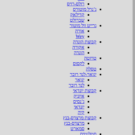
רולס-רויס
ג’נרל מוטורס
קדילאק
שברולט
גרייט וול מוטור
אורה
Wey
קבוצת הונדה
אקורה
הונדה
טויוטה
לקסוס
טסלה
יגואר-לנד רובר
יגואר
לנד רובר
קבוצת יונדאי
איוניק
ג’נסיס
יונדאי
קיה
קבוצת מרצדס-בנץ
מרצדס-בנץ
סמארט
סטלנטיס