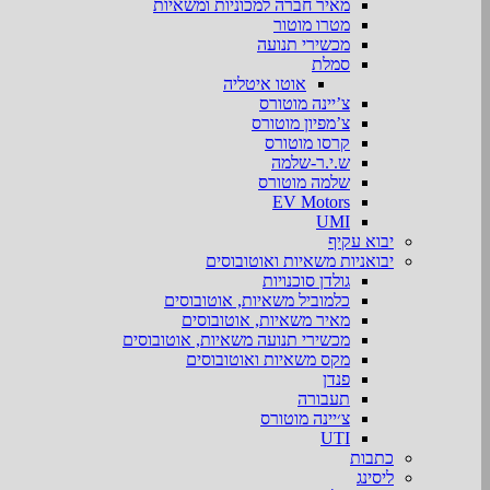
מאיר חברה למכוניות ומשאיות
מטרו מוטור
מכשירי תנועה
סמלת
אוטו איטליה
צ’יינה מוטורס
צ’מפיון מוטורס
קרסו מוטורס
ש.י.ר-שלמה
שלמה מוטורס
EV Motors
UMI
יבוא עקיף
יבואניות משאיות ואוטובוסים
גולדן סוכנויות
כלמוביל משאיות, אוטובוסים
מאיר משאיות, אוטובוסים
מכשירי תנועה משאיות, אוטובוסים
מקס משאיות ואוטובוסים
פנדן
תעבורה
צ׳יינה מוטורס
UTI
כתבות
ליסינג