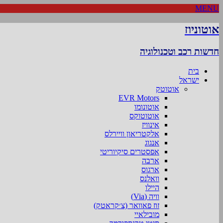
MENU
אוטוניוז
חדשות רכב וטכנולוגיה
בית
ישראל
אוטוטק
EVR Motors
אוטונומו
אוטוטוקס
אינוויז
אלקטריאון וויירלס
אנגוג
אפסטרים סיקיוריטי
ארבה
ארגוס
וואלנס
היילו
וויה (Via)
זוז פאוואר (צ׳קראטק)
מובילאיי