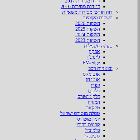
דו”ח מסירות 2017
דו”חות מסירות 2016
דוח חודשי מסירות משאיות
השקות מקומיות
השקות 2026
השקות 2025
השקות 2024
השקות 2023
טעינה חשמלית
אפקון
ג’ינרג’י
EV-edge
יבואניות רכב
אוטומקס
אוטו חן
גזפרו
דלהום
דלק מוטורס
המזרח
טלקאר
טסלה מוטורס ישראל
יוניון מוטורס
קבוצת כדורי
כלמוביל
לובינסקי