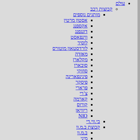
עולם
קבוצות רכב
מותגים נוספים
אסטון מרטין
אקספנג
דונגפנג
ווינפאסט
לוסיד
לורדסטאון מוטורס
מאזדה
מקלארן
סובארו
סוזוקי
פינינפארינה
פיסקר
פרארי
צ’רי
קארמה
קורוס
ריוויאן
NIO
בי.ווי.די
קבוצת ב.מ.וו
ב.מ.וו
מיני