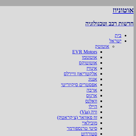
אוטוניוז
חדשות רכב וטכנולוגיה
בית
ישראל
אוטוטק
EVR Motors
אוטונומו
אוטוטוקס
אינוויז
אלקטריאון וויירלס
אנגוג
אפסטרים סיקיוריטי
ארבה
ארגוס
וואלנס
היילו
וויה (Via)
זוז פאוואר (צ׳קראטק)
מובילאיי
סיטי טרנספורמר
סטורדוט