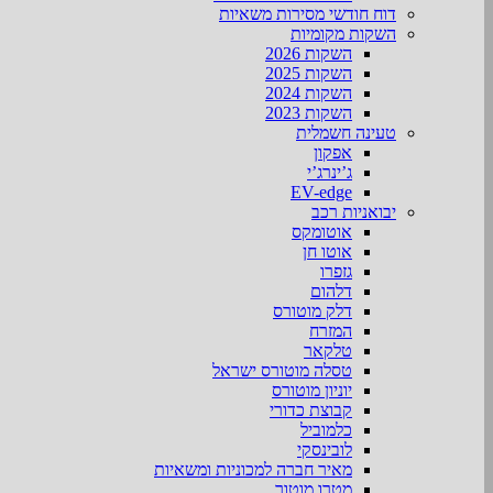
דוח חודשי מסירות משאיות
השקות מקומיות
השקות 2026
השקות 2025
השקות 2024
השקות 2023
טעינה חשמלית
אפקון
ג’ינרג’י
EV-edge
יבואניות רכב
אוטומקס
אוטו חן
גזפרו
דלהום
דלק מוטורס
המזרח
טלקאר
טסלה מוטורס ישראל
יוניון מוטורס
קבוצת כדורי
כלמוביל
לובינסקי
מאיר חברה למכוניות ומשאיות
מטרו מוטור