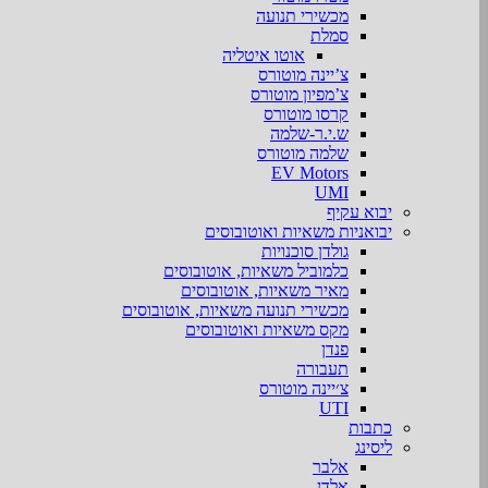
מכשירי תנועה
סמלת
אוטו איטליה
צ’יינה מוטורס
צ’מפיון מוטורס
קרסו מוטורס
ש.י.ר-שלמה
שלמה מוטורס
EV Motors
UMI
יבוא עקיף
יבואניות משאיות ואוטובוסים
גולדן סוכנויות
כלמוביל משאיות, אוטובוסים
מאיר משאיות, אוטובוסים
מכשירי תנועה משאיות, אוטובוסים
מקס משאיות ואוטובוסים
פנדן
תעבורה
צ׳יינה מוטורס
UTI
כתבות
ליסינג
אלבר
אלדן