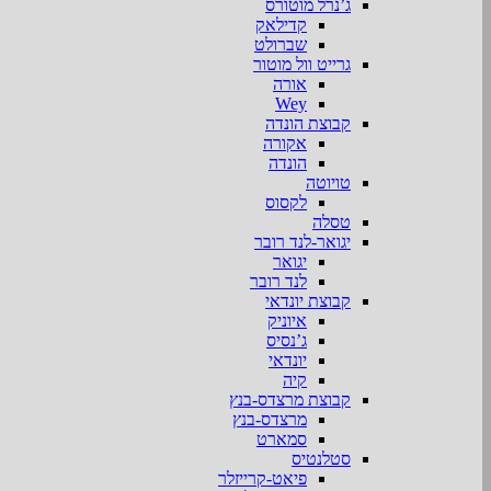
ג’נרל מוטורס
קדילאק
שברולט
גרייט וול מוטור
אורה
Wey
קבוצת הונדה
אקורה
הונדה
טויוטה
לקסוס
טסלה
יגואר-לנד רובר
יגואר
לנד רובר
קבוצת יונדאי
איוניק
ג’נסיס
יונדאי
קיה
קבוצת מרצדס-בנץ
מרצדס-בנץ
סמארט
סטלנטיס
פיאט-קרייזלר