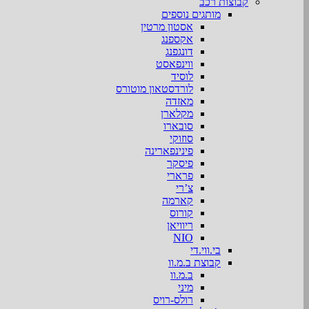
קבוצות רכב
מותגים נוספים
אסטון מרטין
אקספנג
דונגפנג
ווינפאסט
לוסיד
לורדסטאון מוטורס
מאזדה
מקלארן
סובארו
סוזוקי
פינינפארינה
פיסקר
פרארי
צ’רי
קארמה
קורוס
ריוויאן
NIO
בי.ווי.די
קבוצת ב.מ.וו
ב.מ.וו
מיני
רולס-רויס