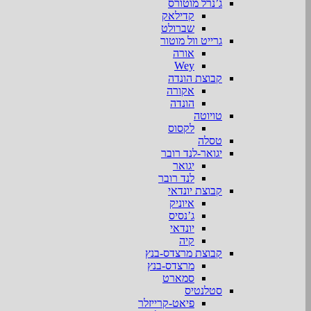
ג’נרל מוטורס
קדילאק
שברולט
גרייט וול מוטור
אורה
Wey
קבוצת הונדה
אקורה
הונדה
טויוטה
לקסוס
טסלה
יגואר-לנד רובר
יגואר
לנד רובר
קבוצת יונדאי
איוניק
ג’נסיס
יונדאי
קיה
קבוצת מרצדס-בנץ
מרצדס-בנץ
סמארט
סטלנטיס
פיאט-קרייזלר