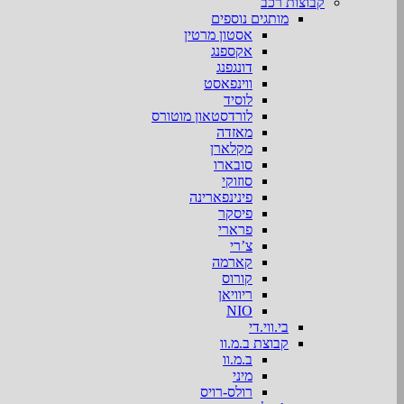
קבוצות רכב
מותגים נוספים
אסטון מרטין
אקספנג
דונגפנג
ווינפאסט
לוסיד
לורדסטאון מוטורס
מאזדה
מקלארן
סובארו
סוזוקי
פינינפארינה
פיסקר
פרארי
צ’רי
קארמה
קורוס
ריוויאן
NIO
בי.ווי.די
קבוצת ב.מ.וו
ב.מ.וו
מיני
רולס-רויס