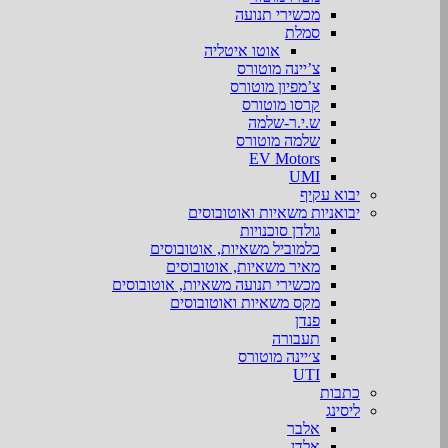
מכשירי תנועה
סמלת
אוטו איטליה
צ’יינה מוטורס
צ’מפיון מוטורס
קרסו מוטורס
ש.י.ר-שלמה
שלמה מוטורס
EV Motors
UMI
יבוא עקיף
יבואניות משאיות ואוטובוסים
גולדן סוכנויות
כלמוביל משאיות, אוטובוסים
מאיר משאיות, אוטובוסים
מכשירי תנועה משאיות, אוטובוסים
מקס משאיות ואוטובוסים
פנדן
תעבורה
צ׳יינה מוטורס
UTI
כתבות
ליסינג
אלבר
אלדן