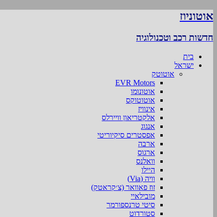
אוטוניוז
חדשות רכב וטכנולוגיה
בית
ישראל
אוטוטק
EVR Motors
אוטונומו
אוטוטוקס
אינוויז
אלקטריאון וויירלס
אנגוג
אפסטרים סיקיוריטי
ארבה
ארגוס
וואלנס
היילו
וויה (Via)
זוז פאוואר (צ׳קראטק)
מובילאיי
סיטי טרנספורמר
סטורדוט