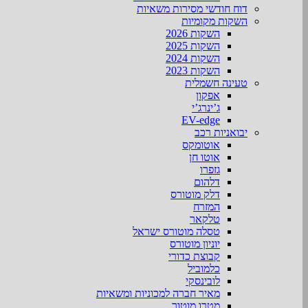
דוח חודשי מסירות משאיות
השקות מקומיות
השקות 2026
השקות 2025
השקות 2024
השקות 2023
טעינה חשמלית
אפקון
ג’ינרג’י
EV-edge
יבואניות רכב
אוטומקס
אוטו חן
גזפרו
דלהום
דלק מוטורס
המזרח
טלקאר
טסלה מוטורס ישראל
יוניון מוטורס
קבוצת כדורי
כלמוביל
לובינסקי
מאיר חברה למכוניות ומשאיות
מטרו מוטור