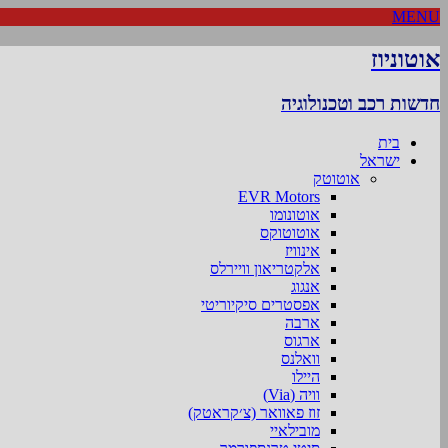
MENU
אוטוניוז
חדשות רכב וטכנולוגיה
בית
ישראל
אוטוטק
EVR Motors
אוטונומו
אוטוטוקס
אינוויז
אלקטריאון וויירלס
אנגוג
אפסטרים סיקיוריטי
ארבה
ארגוס
וואלנס
היילו
וויה (Via)
זוז פאוואר (צ׳קראטק)
מובילאיי