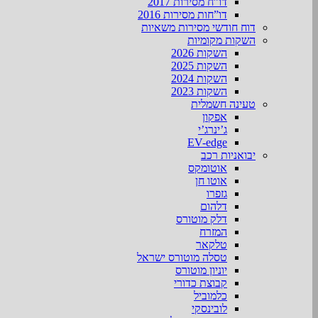
דו”ח מסירות 2017
דו”חות מסירות 2016
דוח חודשי מסירות משאיות
השקות מקומיות
השקות 2026
השקות 2025
השקות 2024
השקות 2023
טעינה חשמלית
אפקון
ג’ינרג’י
EV-edge
יבואניות רכב
אוטומקס
אוטו חן
גזפרו
דלהום
דלק מוטורס
המזרח
טלקאר
טסלה מוטורס ישראל
יוניון מוטורס
קבוצת כדורי
כלמוביל
לובינסקי