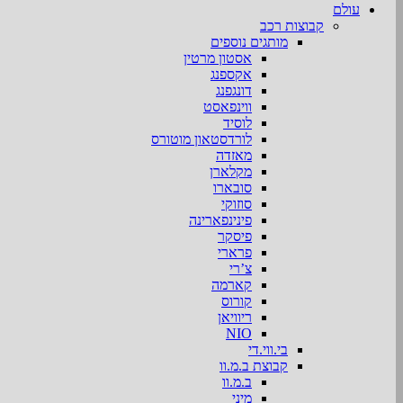
עולם
קבוצות רכב
מותגים נוספים
אסטון מרטין
אקספנג
דונגפנג
ווינפאסט
לוסיד
לורדסטאון מוטורס
מאזדה
מקלארן
סובארו
סוזוקי
פינינפארינה
פיסקר
פרארי
צ’רי
קארמה
קורוס
ריוויאן
NIO
בי.ווי.די
קבוצת ב.מ.וו
ב.מ.וו
מיני