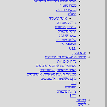
מאיר חברה למכוניות ומשאיות
מטרו מוטור
מכשירי תנועה
סמלת
אוטו איטליה
צ’יינה מוטורס
צ’מפיון מוטורס
קרסו מוטורס
ש.י.ר-שלמה
שלמה מוטורס
EV Motors
UMI
יבוא עקיף
יבואניות משאיות ואוטובוסים
גולדן סוכנויות
כלמוביל משאיות, אוטובוסים
מאיר משאיות, אוטובוסים
מכשירי תנועה משאיות, אוטובוסים
מקס משאיות ואוטובוסים
פנדן
תעבורה
צ׳יינה מוטורס
UTI
כתבות
ליסינג