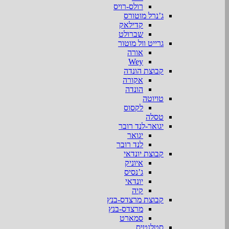
רולס-רויס
ג’נרל מוטורס
קדילאק
שברולט
גרייט וול מוטור
אורה
Wey
קבוצת הונדה
אקורה
הונדה
טויוטה
לקסוס
טסלה
יגואר-לנד רובר
יגואר
לנד רובר
קבוצת יונדאי
איוניק
ג’נסיס
יונדאי
קיה
קבוצת מרצדס-בנץ
מרצדס-בנץ
סמארט
סטלנטיס