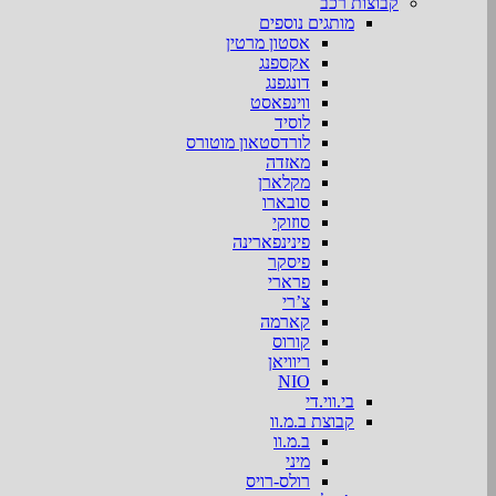
קבוצות רכב
מותגים נוספים
אסטון מרטין
אקספנג
דונגפנג
ווינפאסט
לוסיד
לורדסטאון מוטורס
מאזדה
מקלארן
סובארו
סוזוקי
פינינפארינה
פיסקר
פרארי
צ’רי
קארמה
קורוס
ריוויאן
NIO
בי.ווי.די
קבוצת ב.מ.וו
ב.מ.וו
מיני
רולס-רויס