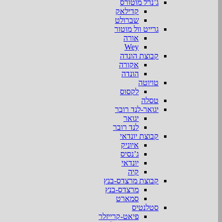
ג’נרל מוטורס
קדילאק
שברולט
גרייט וול מוטור
אורה
Wey
קבוצת הונדה
אקורה
הונדה
טויוטה
לקסוס
טסלה
יגואר-לנד רובר
יגואר
לנד רובר
קבוצת יונדאי
איוניק
ג’נסיס
יונדאי
קיה
קבוצת מרצדס-בנץ
מרצדס-בנץ
סמארט
סטלנטיס
פיאט-קרייזלר