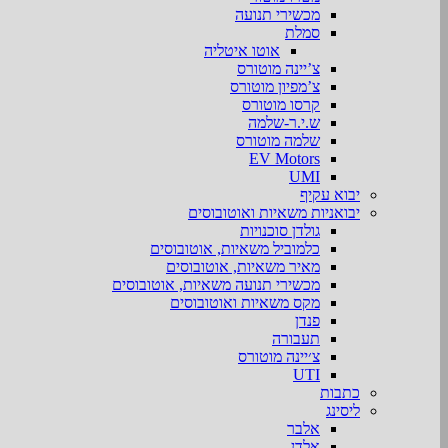
מכשירי תנועה
סמלת
אוטו איטליה
צ’יינה מוטורס
צ’מפיון מוטורס
קרסו מוטורס
ש.י.ר-שלמה
שלמה מוטורס
EV Motors
UMI
יבוא עקיף
יבואניות משאיות ואוטובוסים
גולדן סוכנויות
כלמוביל משאיות, אוטובוסים
מאיר משאיות, אוטובוסים
מכשירי תנועה משאיות, אוטובוסים
מקס משאיות ואוטובוסים
פנדן
תעבורה
צ׳יינה מוטורס
UTI
כתבות
ליסינג
אלבר
אלדן