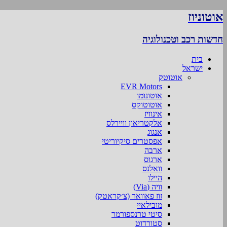
אוטוניוז
חדשות רכב וטכנולוגיה
בית
ישראל
אוטוטק
EVR Motors
אוטונומו
אוטוטוקס
אינוויז
אלקטריאון וויירלס
אנגוג
אפסטרים סיקיוריטי
ארבה
ארגוס
וואלנס
היילו
וויה (Via)
זוז פאוואר (צ׳קראטק)
מובילאיי
סיטי טרנספורמר
סטורדוט