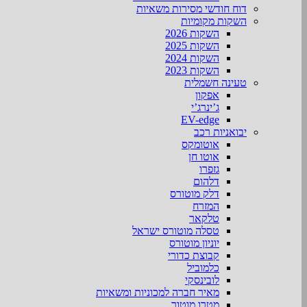
דוח חודשי מסירות משאיות
השקות מקומיות
השקות 2026
השקות 2025
השקות 2024
השקות 2023
טעינה חשמלית
אפקון
ג’ינרג’י
EV-edge
יבואניות רכב
אוטומקס
אוטו חן
גזפרו
דלהום
דלק מוטורס
המזרח
טלקאר
טסלה מוטורס ישראל
יוניון מוטורס
קבוצת כדורי
כלמוביל
לובינסקי
מאיר חברה למכוניות ומשאיות
מטרו מוטור