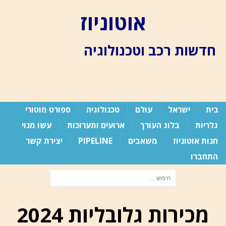
אוטוניוז
חדשות רכב וטכנולוגיה
בית
ישראל
עולם
טכנולוגיה
ספורט מוטורי
גלריות
בלוג העורך
ארועים ותערוכות
עשו מנוי
חנות אוטוניוז
משאבים
PIPELINE
יצירת קשר
התחברו
מכירות גלובליות 2024