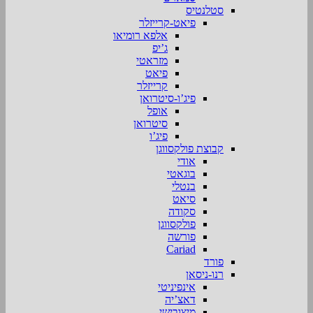
סטלנטיס
פיאט-קרייזלר
אלפא רומיאו
ג’יפ
מזראטי
פיאט
קרייזלר
פיג’ו-סיטרואן
אופל
סיטרואן
פיג’ו
קבוצת פולקסווגן
אודי
בוגאטי
בנטלי
סיאט
סקודה
פולקסווגן
פורשה
Cariad
פורד
רנו-ניסאן
אינפיניטי
דאצ’יה
מיצובישי