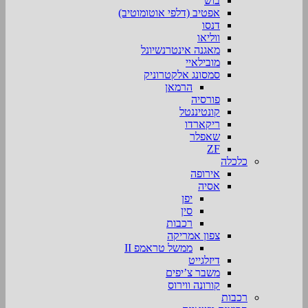
בוש
אפטיב (דלפי אוטומוטיב)
דנסו
ווליאו
מאגנה אינטרנשיונל
מובילאיי
סמסונג אלקטרוניק
הרמאן
פורסיה
קונטיננטל
ריקארדו
שאפלר
ZF
כלכלה
אירופה
אסיה
יפן
סין
רכבות
צפון אמריקה
ממשל טראמפ II
דיזלגייט
משבר צ’יפים
קורונה ווירוס
רכבות