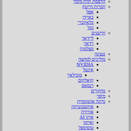
הדפסת תלת מימד
חברות הייטק
אפל
באיידו
בלאקברי
גוגל
חיישנים
ליידאר
רדאר
מצלמות
טעינה
מוליכים למחצה
NVIDIA
אינטל
מובילאיי
קואלקום
רנסאס
מחקרים
מיפוי
נהיגה אוטונומית
אוקסבוטיקה
אורורה
ארגו AI
ואיימו
טוסימפל