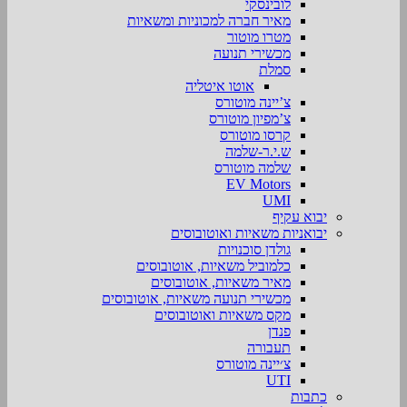
לובינסקי
מאיר חברה למכוניות ומשאיות
מטרו מוטור
מכשירי תנועה
סמלת
אוטו איטליה
צ’יינה מוטורס
צ’מפיון מוטורס
קרסו מוטורס
ש.י.ר-שלמה
שלמה מוטורס
EV Motors
UMI
יבוא עקיף
יבואניות משאיות ואוטובוסים
גולדן סוכנויות
כלמוביל משאיות, אוטובוסים
מאיר משאיות, אוטובוסים
מכשירי תנועה משאיות, אוטובוסים
מקס משאיות ואוטובוסים
פנדן
תעבורה
צ׳יינה מוטורס
UTI
כתבות