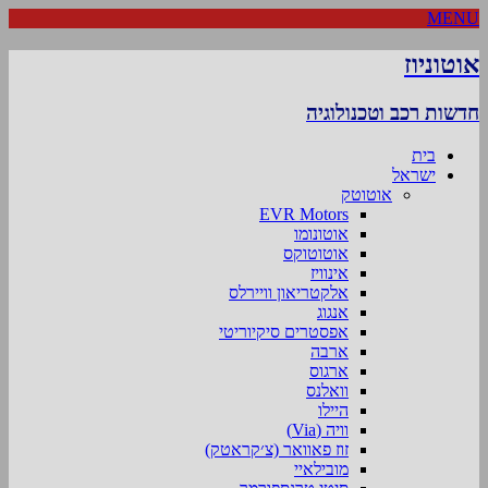
MENU
אוטוניוז
חדשות רכב וטכנולוגיה
בית
ישראל
אוטוטק
EVR Motors
אוטונומו
אוטוטוקס
אינוויז
אלקטריאון וויירלס
אנגוג
אפסטרים סיקיוריטי
ארבה
ארגוס
וואלנס
היילו
וויה (Via)
זוז פאוואר (צ׳קראטק)
מובילאיי