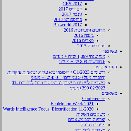
CES 2017
דטרויט 2017
ג’נבה 2017
פרנקפורט 2017
Busworld 2017
ארועים ותערוכות 2016
ג’נבה 2016
פאריס 2016
פרנקפורט 2015
עשו מנוי
מנוי שנתי 1,099 ש”ח + מע”מ
6 חודשים 899 ש’ + מע”מ
חנות אוטוניוז
רישומים Q1/2023 / רישומי יבוא עקיף, יבואניות עיקריות
(חוברת מעל 50 עמודים) – 450 ש׳ + מע״מ
רישומים לפי ערוצי שיווק (פרטי, ציי רכב) לכל דגם 01-
02/2023 390+מע״מ
משאבים
Conferences
EcoMotion Week 2021
Wards Intelligence Focus: Electrification 11/2020
משאבים השקות
יצרניות רכב משאבים
מערכות הנעה
מצברים לכלי רכב