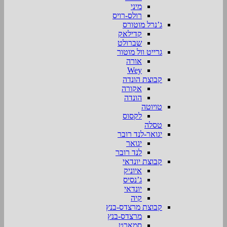
מיני
רולס-רויס
ג’נרל מוטורס
קדילאק
שברולט
גרייט וול מוטור
אורה
Wey
קבוצת הונדה
אקורה
הונדה
טויוטה
לקסוס
טסלה
יגואר-לנד רובר
יגואר
לנד רובר
קבוצת יונדאי
איוניק
ג’נסיס
יונדאי
קיה
קבוצת מרצדס-בנץ
מרצדס-בנץ
סמארט