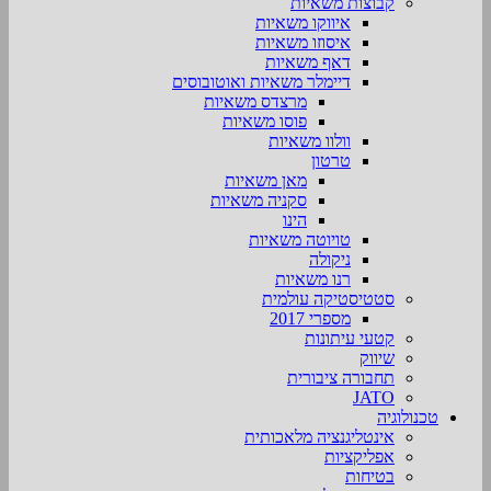
קבוצות משאיות
איווקו משאיות
איסוזו משאיות
דאף משאיות
דיימלר משאיות ואוטובוסים
מרצדס משאיות
פוסו משאיות
וולוו משאיות
טרטון
מאן משאיות
סקניה משאיות
הינו
טויוטה משאיות
ניקולה
רנו משאיות
סטטיסטיקה עולמית
מספרי 2017
קטעי עיתונות
שיווק
תחבורה ציבורית
JATO
טכנולוגיה
אינטליגנציה מלאכותית
אפליקציות
בטיחות