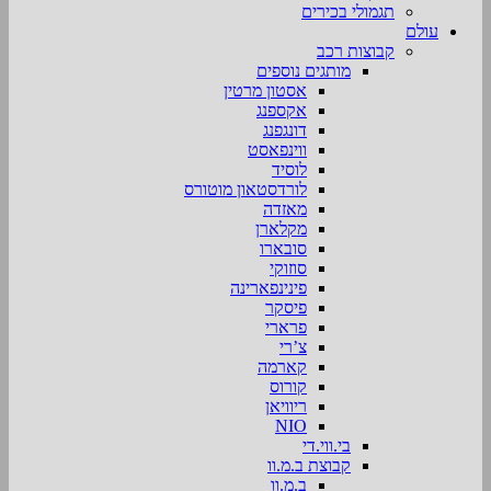
תגמולי בכירים
עולם
קבוצות רכב
מותגים נוספים
אסטון מרטין
אקספנג
דונגפנג
ווינפאסט
לוסיד
לורדסטאון מוטורס
מאזדה
מקלארן
סובארו
סוזוקי
פינינפארינה
פיסקר
פרארי
צ’רי
קארמה
קורוס
ריוויאן
NIO
בי.ווי.די
קבוצת ב.מ.וו
ב.מ.וו