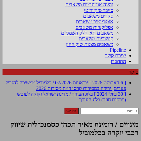
נהיגה אוטונומית משאבים
סייבר סיקיוריטי
סקרים משאבים
אוטומוטיב משאבים
אפליקציות משאבים
משאבים תאי דלק חשמליים
קישוריות משאבים
משאבים מצגות שוק ההון
Pipeline
יצירת קשר
התחברו
טיקר
[ 6 באוגוסט 2026 ]
יבואניות 07/2026 / כלמוביל ממשיכה להגדיל
פערים, ירידה במסירות קרסו
דו״ח מסירות 2026
[ 30 ביולי 2024 ]
בלוג העורך / מדינת ישראל זקוקה לפוטש
(פרסום חוזר)
בלוג העורך
חיפוש:
מינויים / רומינה מאיר תכהן כסמנכ״לית שיווק
רכבי יוקרה בכלמוביל