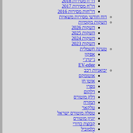
דו”ח מסירות 2018
דו”ח מסירות 2017
דו”חות מסירות 2016
דוח חודשי מסירות משאיות
השקות מקומיות
השקות 2026
השקות 2025
השקות 2024
השקות 2023
טעינה חשמלית
אפקון
ג’ינרג’י
EV-edge
יבואניות רכב
אוטומקס
אוטו חן
גזפרו
דלהום
דלק מוטורס
המזרח
טלקאר
טסלה מוטורס ישראל
יוניון מוטורס
קבוצת כדורי
כלמוביל