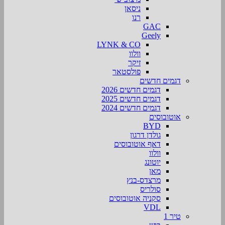
ניסאן
רנו
GAC
Geely
LYNK & CO
וולוו
זיקר
פולסטאר
דגמים חדשים
דגמים חדשים 2026
דגמים חדשים 2025
דגמים חדשים 2024
אוטובוסים
BYD
גולדן דרגון
דאף אוטובוסים
וולוו
יוטונג
מאן
מרצדס-בנץ
סולריס
סקניה אוטובוסים
VDL
טיר 1