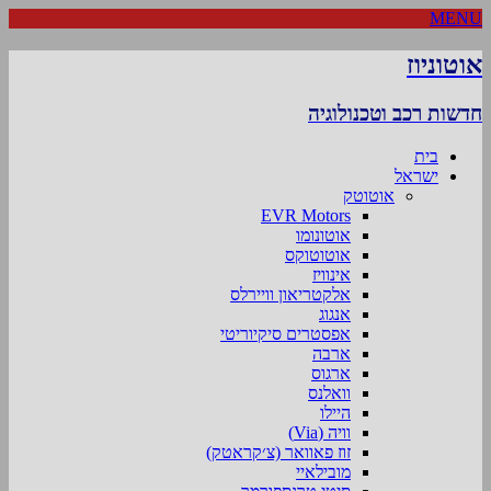
MENU
אוטוניוז
חדשות רכב וטכנולוגיה
בית
ישראל
אוטוטק
EVR Motors
אוטונומו
אוטוטוקס
אינוויז
אלקטריאון וויירלס
אנגוג
אפסטרים סיקיוריטי
ארבה
ארגוס
וואלנס
היילו
וויה (Via)
זוז פאוואר (צ׳קראטק)
מובילאיי