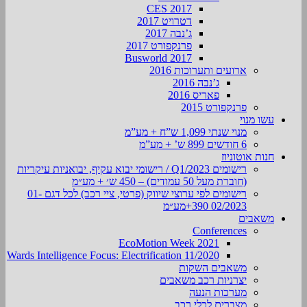
CES 2017
דטרויט 2017
ג’נבה 2017
פרנקפורט 2017
Busworld 2017
ארועים ותערוכות 2016
ג’נבה 2016
פאריס 2016
פרנקפורט 2015
עשו מנוי
מנוי שנתי 1,099 ש”ח + מע”מ
6 חודשים 899 ש’ + מע”מ
חנות אוטוניוז
רישומים Q1/2023 / רישומי יבוא עקיף, יבואניות עיקריות
(חוברת מעל 50 עמודים) – 450 ש׳ + מע״מ
רישומים לפי ערוצי שיווק (פרטי, ציי רכב) לכל דגם 01-
02/2023 390+מע״מ
משאבים
Conferences
EcoMotion Week 2021
Wards Intelligence Focus: Electrification 11/2020
משאבים השקות
יצרניות רכב משאבים
מערכות הנעה
מצברים לכלי רכב