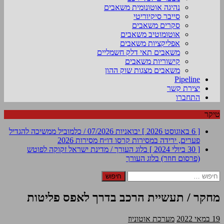
נהיגה אוטונומית משאבים
סייבר סיקיוריטי
סקרים משאבים
אוטומוטיב משאבים
אפליקציות משאבים
משאבים תאי דלק חשמליים
קישוריות משאבים
משאבים מצגות שוק ההון
Pipeline
יצירת קשר
התחברו
טיקר
[ 6 באוגוסט 2026 ]
יבואניות 07/2026 / כלמוביל ממשיכה להגדיל
פערים, ירידה במסירות קרסו
דו״ח מסירות 2026
[ 30 ביולי 2024 ]
בלוג העורך / מדינת ישראל זקוקה לפוטש
(פרסום חוזר)
בלוג העורך
חיפוש:
מחקר / תעשיית הרכב בדרך לאפס פליטות
19 במאי 2022
מערכת אוטוניוז