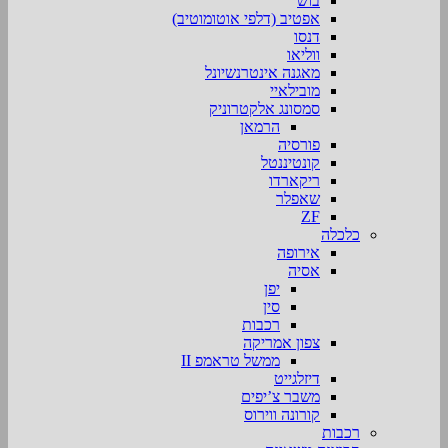
בוש
אפטיב (דלפי אוטומוטיב)
דנסו
ווליאו
מאגנה אינטרנשיונל
מובילאיי
סמסונג אלקטרוניק
הרמאן
פורסיה
קונטיננטל
ריקארדו
שאפלר
ZF
כלכלה
אירופה
אסיה
יפן
סין
רכבות
צפון אמריקה
ממשל טראמפ II
דיזלגייט
משבר צ’יפים
קורונה ווירוס
רכבות