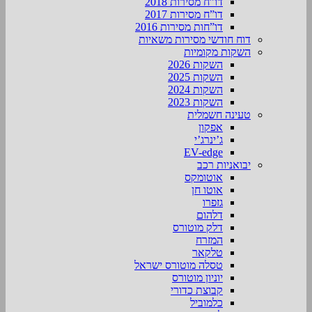
דו”ח מסירות 2018
דו”ח מסירות 2017
דו”חות מסירות 2016
דוח חודשי מסירות משאיות
השקות מקומיות
השקות 2026
השקות 2025
השקות 2024
השקות 2023
טעינה חשמלית
אפקון
ג’ינרג’י
EV-edge
יבואניות רכב
אוטומקס
אוטו חן
גזפרו
דלהום
דלק מוטורס
המזרח
טלקאר
טסלה מוטורס ישראל
יוניון מוטורס
קבוצת כדורי
כלמוביל