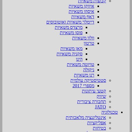
קבוצות משאיות
איווקו משאיות
איסוזו משאיות
דאף משאיות
דיימלר משאיות ואוטובוסים
מרצדס משאיות
פוסו משאיות
וולוו משאיות
טרטון
מאן משאיות
סקניה משאיות
הינו
טויוטה משאיות
ניקולה
רנו משאיות
סטטיסטיקה עולמית
מספרי 2017
קטעי עיתונות
שיווק
תחבורה ציבורית
JATO
טכנולוגיה
אינטליגנציה מלאכותית
אפליקציות
בטיחות