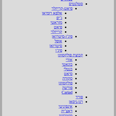
סטלנטיס
פיאט-קרייזלר
אלפא רומיאו
ג’יפ
מזראטי
פיאט
קרייזלר
פיג’ו-סיטרואן
אופל
סיטרואן
פיג’ו
קבוצת פולקסווגן
אודי
בוגאטי
בנטלי
סיאט
סקודה
פולקסווגן
פורשה
Cariad
פורד
רנו-ניסאן
אינפיניטי
דאצ’יה
מיצובישי