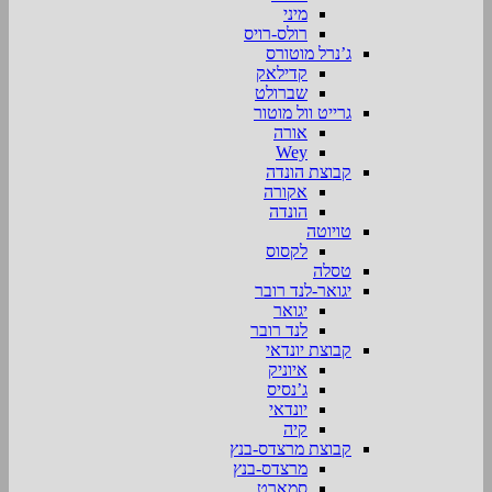
מיני
רולס-רויס
ג’נרל מוטורס
קדילאק
שברולט
גרייט וול מוטור
אורה
Wey
קבוצת הונדה
אקורה
הונדה
טויוטה
לקסוס
טסלה
יגואר-לנד רובר
יגואר
לנד רובר
קבוצת יונדאי
איוניק
ג’נסיס
יונדאי
קיה
קבוצת מרצדס-בנץ
מרצדס-בנץ
סמארט