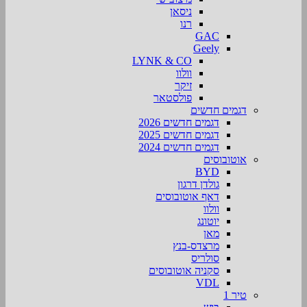
ניסאן
רנו
GAC
Geely
LYNK & CO
וולוו
זיקר
פולסטאר
דגמים חדשים
דגמים חדשים 2026
דגמים חדשים 2025
דגמים חדשים 2024
אוטובוסים
BYD
גולדן דרגון
דאף אוטובוסים
וולוו
יוטונג
מאן
מרצדס-בנץ
סולריס
סקניה אוטובוסים
VDL
טיר 1