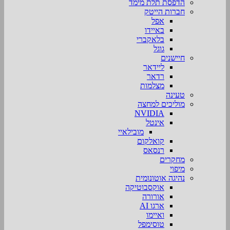
הדפסת תלת מימד
חברות הייטק
אפל
באיידו
בלאקברי
גוגל
חיישנים
ליידאר
רדאר
מצלמות
טעינה
מוליכים למחצה
NVIDIA
אינטל
מובילאיי
קואלקום
רנסאס
מחקרים
מיפוי
נהיגה אוטונומית
אוקסבוטיקה
אורורה
ארגו AI
ואיימו
טוסימפל