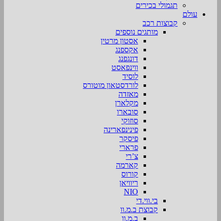
תגמולי בכירים
עולם
קבוצות רכב
מותגים נוספים
אסטון מרטין
אקספנג
דונגפנג
ווינפאסט
לוסיד
לורדסטאון מוטורס
מאזדה
מקלארן
סובארו
סוזוקי
פינינפארינה
פיסקר
פרארי
צ’רי
קארמה
קורוס
ריוויאן
NIO
בי.ווי.די
קבוצת ב.מ.וו
ב.מ.וו