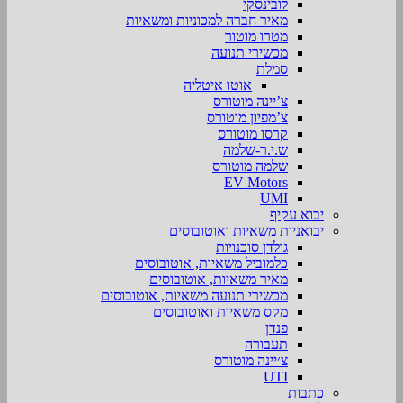
לובינסקי
מאיר חברה למכוניות ומשאיות
מטרו מוטור
מכשירי תנועה
סמלת
אוטו איטליה
צ’יינה מוטורס
צ’מפיון מוטורס
קרסו מוטורס
ש.י.ר-שלמה
שלמה מוטורס
EV Motors
UMI
יבוא עקיף
יבואניות משאיות ואוטובוסים
גולדן סוכנויות
כלמוביל משאיות, אוטובוסים
מאיר משאיות, אוטובוסים
מכשירי תנועה משאיות, אוטובוסים
מקס משאיות ואוטובוסים
פנדן
תעבורה
צ׳יינה מוטורס
UTI
כתבות