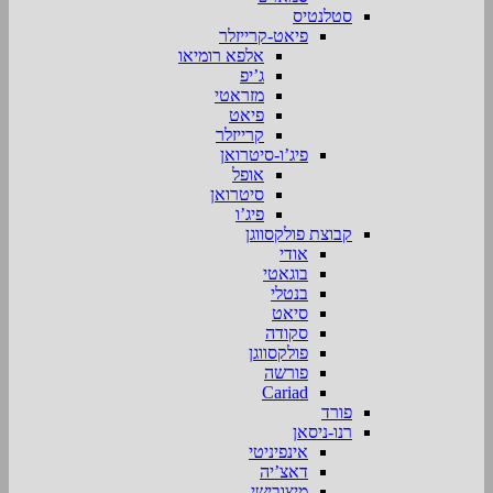
סטלנטיס
פיאט-קרייזלר
אלפא רומיאו
ג’יפ
מזראטי
פיאט
קרייזלר
פיג’ו-סיטרואן
אופל
סיטרואן
פיג’ו
קבוצת פולקסווגן
אודי
בוגאטי
בנטלי
סיאט
סקודה
פולקסווגן
פורשה
Cariad
פורד
רנו-ניסאן
אינפיניטי
דאצ’יה
מיצובישי