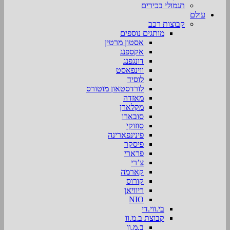
תגמולי בכירים
עולם
קבוצות רכב
מותגים נוספים
אסטון מרטין
אקספנג
דונגפנג
ווינפאסט
לוסיד
לורדסטאון מוטורס
מאזדה
מקלארן
סובארו
סוזוקי
פינינפארינה
פיסקר
פרארי
צ’רי
קארמה
קורוס
ריוויאן
NIO
בי.ווי.די
קבוצת ב.מ.וו
ב.מ.וו