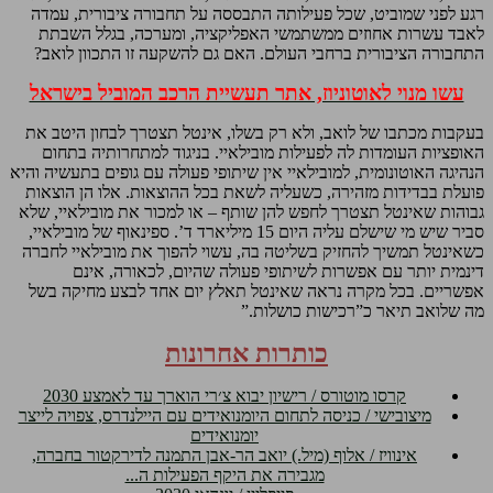
רגע לפני שמוביט, שכל פעילותה התבססה על תחבורה ציבורית, עמדה
לאבד עשרות אחוזים ממשתמשי האפליקציה, ומערכה, בגלל השבתת
התחבורה הציבורית ברחבי העולם. האם גם להשקעה זו התכוון לואב?
עשו מנוי לאוטוניוז, אתר תעשיית הרכב המוביל בישראל
בעקבות מכתבו של לואב, ולא רק בשלו, אינטל תצטרך לבחון היטב את
האופציות העומדות לה לפעילות מובילאיי. בניגוד למתחרותיה בתחום
הנהיגה האוטונומית, למובילאיי אין שיתופי פעולה עם גופים בתעשיה והיא
פועלת בבדידות מזהירה, כשעליה לשאת בכל ההוצאות. אלו הן הוצאות
גבוהות שאינטל תצטרך לחפש להן שותף – או למכור את מובילאיי, שלא
סביר שיש מי שישלם עליה היום 15 מיליארד ד’. ספינאוף של מובילאיי,
כשאינטל תמשיך להחזיק בשליטה בה, עשוי להפוך את מובילאיי לחברה
דינמית יותר עם אפשרות לשיתופי פעולה שהיום, לכאורה, אינם
אפשריים. בכל מקרה נראה שאינטל תאלץ יום אחד לבצע מחיקה בשל
מה שלואב תיאר כ”רכישות כושלות.”
כותרות אחרונות
קרסו מוטורס / רישיון יבוא צ׳רי הוארך עד לאמצע 2030
מיצובישי / כניסה לתחום היומנואידים עם היילנדרס, צפויה לייצר
יומנואידים
אינוויז / אלוף (מיל.) יואב הר-אבן התמנה לדירקטור בחברה,
מגבירה את היקף הפעילות ה...