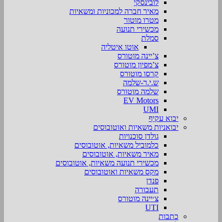
לובינסקי
מאיר חברה למכוניות ומשאיות
מטרו מוטור
מכשירי תנועה
סמלת
אוטו איטליה
צ’יינה מוטורס
צ’מפיון מוטורס
קרסו מוטורס
ש.י.ר-שלמה
שלמה מוטורס
EV Motors
UMI
יבוא עקיף
יבואניות משאיות ואוטובוסים
גולדן סוכנויות
כלמוביל משאיות, אוטובוסים
מאיר משאיות, אוטובוסים
מכשירי תנועה משאיות, אוטובוסים
מקס משאיות ואוטובוסים
פנדן
תעבורה
צ׳יינה מוטורס
UTI
כתבות