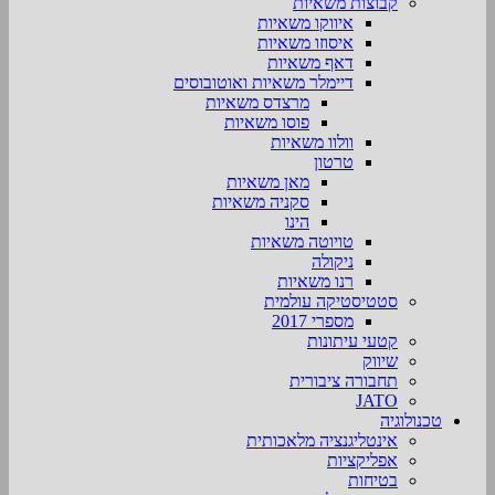
קבוצות משאיות
איווקו משאיות
איסוזו משאיות
דאף משאיות
דיימלר משאיות ואוטובוסים
מרצדס משאיות
פוסו משאיות
וולוו משאיות
טרטון
מאן משאיות
סקניה משאיות
הינו
טויוטה משאיות
ניקולה
רנו משאיות
סטטיסטיקה עולמית
מספרי 2017
קטעי עיתונות
שיווק
תחבורה ציבורית
JATO
טכנולוגיה
אינטליגנציה מלאכותית
אפליקציות
בטיחות