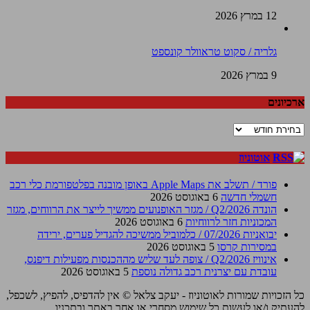
12 במרץ 2026
גלריה / סקוט טראוולר קונספט
9 במרץ 2026
ארכיונים
ארכיונים
אוטוניוז
פורד / תשלב את Apple Maps באופן מובנה בפלטפורמת כלי רכב
חשמלי חדשה
6 באוגוסט 2026
הונדה Q2/2026 / מגזר האופנועים ממשיך לייצר את הרווחים, מגזר
המכוניות חזר לרווחיות
6 באוגוסט 2026
יבואניות 07/2026 / כלמוביל ממשיכה להגדיל פערים, ירידה
במסירות קרסו
5 באוגוסט 2026
אינוויז Q2/2026 / צופה לעד שליש מההכנסות מפעילות דיפנס,
עובדת עם יצרנית רכב גדולה נוספת
5 באוגוסט 2026
כל הזכויות שמורות לאוטוניוז - יעקב צלאל © אין להדפיס, להפיץ, לשכפל,
להעתיק ו/או לעשות כל שימוש מסחרי או אחר באתר ובתכניו.