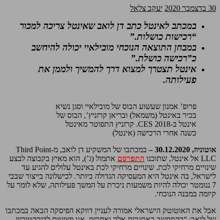
30 בדצמבר 2020
יעקב צלאל
במכתב לאינטל כתב דן לואב שאינטל צריכה למכור
“רכישות כושלות.”
במבחן התוצאה הנוכחי מובילאיי יכולה להיחשב
כ”רכישה כושלת.”
אינטל תצטרך למצוא דרך להמשיך ולממן את
פעילותה.
פרופ’ אמנון שעשוע הבוס של מובילאיי וסגן נשיא
בכיר באינטל (משמאל) ובריאן קרזניץ’, הבוס של
אינטל ב-CES 2018. קרזניץ התפוטר מאינטל
כשנה אחרי הרכישה (אינטל)
אוטוניוז, 30.12.2020 –
במכתבו של המשקיע דן לואב, מ-Third Point
LLC אל אינטל, שתוכנו
התפרסם
אתמול (ג’), הוא מאיץ בקבוצה לבצע
שינויים מרחיקי לכת. שינויים מרחיקי לכת באינטל עלולים להגיע עד
לישראל, בה אינטל היא המעסיקה הגדולה ביותר. לכישלונה בייצור שבבי
7 ננומטר יכולה להיות משמעות ניכרת על המשך פעילותה, שלא לומר על
קיומה במבנה הנוכחי.
אבל את האוטוטק הישראלי אמורה לעניין דווקא הפיסקה הבאה במכתבו
של לואב: “בהתחשב באתגרים אלה ואחרים, אנו מציעים לדירקטוריון