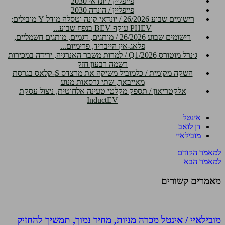
פייפליין / יונדאי 2030
פייפליין / הונדה 2030
רישומים שבוע 26/2026 / יונדאי קונה וטסלה מודל Y מובילים;
PHEV עוקף BEV בנפח שבוע...
רישומים שבוע 26/2026 / מותגים, דגמים, מותגים חשמליים,
פלאג-אין הייבריד, פרימיום...
ג׳נרל מוטורס Q1/2026 / למרות משבר האנרגיה, ירידה במכירות
רשמה רבעון חזק
השקה מקומית / כלמוביל משיקה את מרצדס S-קלאס בגרסת
מאייבאך, שתי גרסאות מנוע
אלקטריאון / תספק מקלטי טעינה אלחוטית, ניצול עסקת
InductEV
אינטל
דן לואב
מובילאיי
למאמר הקודם
למאמר הבא
מאמרים קשורים
מובילאיי / אינטל מכרה מניות, מחיר נמוך, תמשיך להחזיק