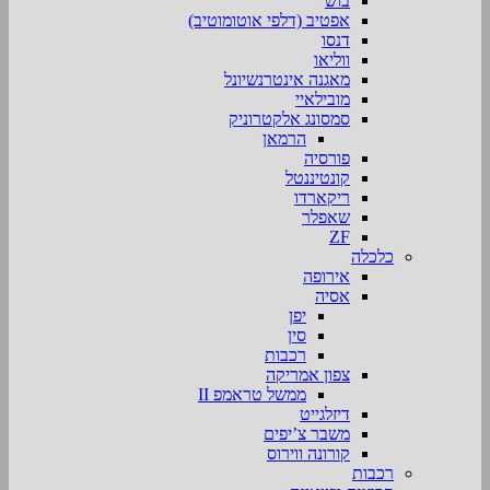
בוש
אפטיב (דלפי אוטומוטיב)
דנסו
ווליאו
מאגנה אינטרנשיונל
מובילאיי
סמסונג אלקטרוניק
הרמאן
פורסיה
קונטיננטל
ריקארדו
שאפלר
ZF
כלכלה
אירופה
אסיה
יפן
סין
רכבות
צפון אמריקה
ממשל טראמפ II
דיזלגייט
משבר צ’יפים
קורונה ווירוס
רכבות