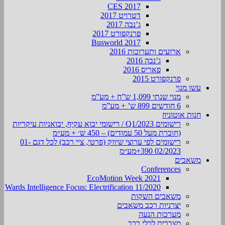
CES 2017
דטרויט 2017
ג’נבה 2017
פרנקפורט 2017
Busworld 2017
ארועים ותערוכות 2016
ג’נבה 2016
פאריס 2016
פרנקפורט 2015
עשו מנוי
מנוי שנתי 1,099 ש”ח + מע”מ
6 חודשים 899 ש’ + מע”מ
חנות אוטוניוז
רישומים Q1/2023 / רישומי יבוא עקיף, יבואניות עיקריות
(חוברת מעל 50 עמודים) – 450 ש׳ + מע״מ
רישומים לפי ערוצי שיווק (פרטי, ציי רכב) לכל דגם 01-
02/2023 390+מע״מ
משאבים
Conferences
EcoMotion Week 2021
Wards Intelligence Focus: Electrification 11/2020
משאבים השקות
יצרניות רכב משאבים
מערכות הנעה
מצברים לכלי רכב