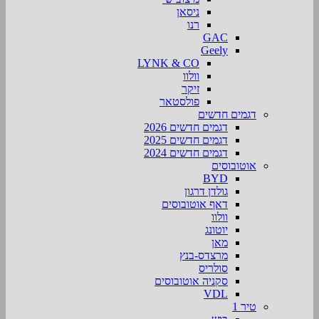
ניסאן
רנו
GAC
Geely
LYNK & CO
וולוו
זיקר
פולסטאר
דגמים חדשים
דגמים חדשים 2026
דגמים חדשים 2025
דגמים חדשים 2024
אוטובוסים
BYD
גולדן דרגון
דאף אוטובוסים
וולוו
יוטונג
מאן
מרצדס-בנץ
סולריס
סקניה אוטובוסים
VDL
טיר 1