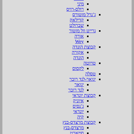
מיני
רולס-רויס
ג’נרל מוטורס
קדילאק
שברולט
גרייט וול מוטור
אורה
Wey
קבוצת הונדה
אקורה
הונדה
טויוטה
לקסוס
טסלה
יגואר-לנד רובר
יגואר
לנד רובר
קבוצת יונדאי
איוניק
ג’נסיס
יונדאי
קיה
קבוצת מרצדס-בנץ
מרצדס-בנץ
סמארט