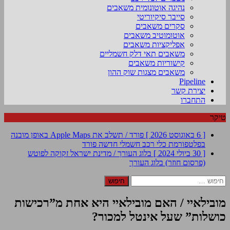
נהיגה אוטונומית משאבים
סייבר סיקיוריטי
סקרים משאבים
אוטומוטיב משאבים
אפליקציות משאבים
משאבים תאי דלק חשמליים
קישוריות משאבים
משאבים מצגות שוק ההון
Pipeline
יצירת קשר
התחברו
טיקר
[ 6 באוגוסט 2026 ]
פורד / תשלב את Apple Maps באופן מובנה
בפלטפורמת כלי רכב חשמלי חדשה
פורד
[ 30 ביולי 2024 ]
בלוג העורך / מדינת ישראל זקוקה לפוטש
(פרסום חוזר)
בלוג העורך
חיפוש:
מובילאיי / האם מובילאיי היא אחת מ”רכישות
כושלות” שעל אינטל למכור?