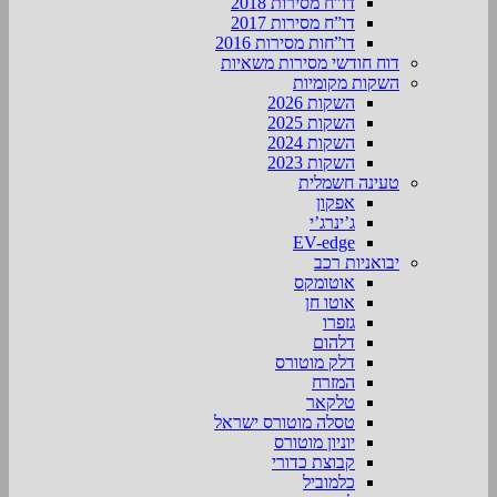
דו”ח מסירות 2018
דו”ח מסירות 2017
דו”חות מסירות 2016
דוח חודשי מסירות משאיות
השקות מקומיות
השקות 2026
השקות 2025
השקות 2024
השקות 2023
טעינה חשמלית
אפקון
ג’ינרג’י
EV-edge
יבואניות רכב
אוטומקס
אוטו חן
גזפרו
דלהום
דלק מוטורס
המזרח
טלקאר
טסלה מוטורס ישראל
יוניון מוטורס
קבוצת כדורי
כלמוביל