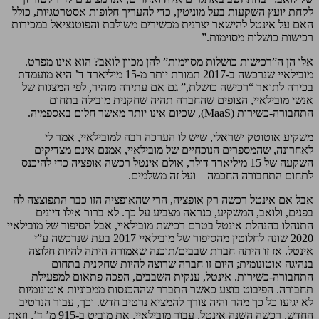
לקחת יועץ השקעות בעל מוניטין, כדי להעריך חלופות אסטרטגיות, כולל
האם על אינטל להישאר יצרנית מכשירים משולבת והפוטנציאל במכירות
רכישות כושלות מסוימות.”
אלו הן ה”רכישות כושלות מסוימות” להן מכוון לואב? הוא אינו מפרט.
מובילאיי שנרכשה ב-2017 תמורת יותר מ-15 מיליארד ד’ היא מועמדת
בכירה לתואר “רכישה כושלת,” גם אם עתידה מזהיר, לפי המצגות של
אנשי מובילאיי, הצופים שהחברה תהיה שחקנית מובילה בתחום
התחבורה-כשירות (MaaS), שכיום אינו יותר מאשר חלום באספמיה.
משקיע אוטוטק ישראלי, שיש לו הערכה רבה למובילאיי, אמר לי
לאחרונה, שהמספרים הנוכחיים של מובילאיי, אמנם אינם מצדיקים
השקעה של 15 מיליארד דולר, אולם אינטל רכשה אופציה כדי להיכנס
לתחום התחבורה החכמה – ועל זה משלמים.
אבל אם אינטל רכשה רק אופציה, הרי שהאופציה הזו כבר התפוצצה לה
בפנים, ולואב, המשקיע, כנראה מצביע על כך. לא ברור אילו דיונים
התנהלו בהנהלת אינטל בטרם רכישת מובילאיי, אבל הסיפור של מובילאיי
2020 שונה לחלוטין מהסיפור של מובילאיי 2017 בעת שנרכשה ע”י
אינטל. אז זו היתה חברת שבבים/תוכנה שאמורה היתה להיות חלוצה
בנהיגה אוטונומית; היום זו חברה שרוצה להיות שחקנית בתחום
התחבורה-כשירות. אינטל, ענקית השבבים, הפכה פתאום למפעילת
תחבורה. הפיבוט בוצע כאשר התברר שההכנסות ממכוניות אוטונומיות
לא יגיעו כל כך מהר והיה צורך להמציא נרטיב חדש. וכך, עבור הנרטיב
החדש, רכשה השנה אינטל, עבור מובילאיי, את מוביט ב-915 מ’ ד’, וזאת