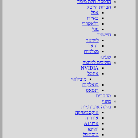
הדפסת תלת מימד
חברות הייטק
אפל
באיידו
בלאקברי
גוגל
חיישנים
ליידאר
רדאר
מצלמות
טעינה
מוליכים למחצה
NVIDIA
אינטל
מובילאיי
קואלקום
רנסאס
מחקרים
מיפוי
נהיגה אוטונומית
אוקסבוטיקה
אורורה
ארגו AI
ואיימו
טוסימפל