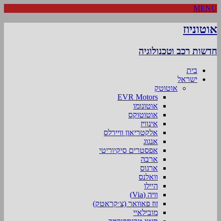
MENU
אוטוניוז
חדשות רכב וטכנולוגיה
בית
ישראל
אוטוטק
EVR Motors
אוטונומו
אוטוטוקס
אינוויז
אלקטריאון וויירלס
אנגוג
אפסטרים סיקיוריטי
ארבה
ארגוס
וואלנס
היילו
וויה (Via)
זוז פאוואר (צ׳קראטק)
מובילאיי