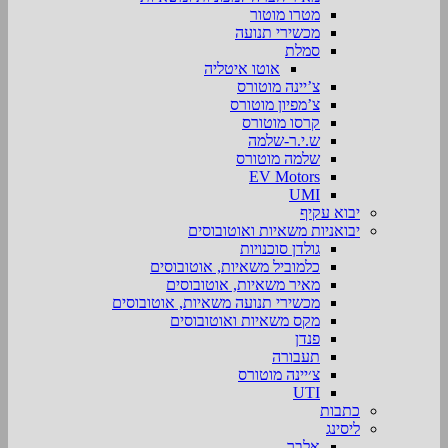
מטרו מוטור
מכשירי תנועה
סמלת
אוטו איטליה
צ’יינה מוטורס
צ’מפיון מוטורס
קרסו מוטורס
ש.י.ר-שלמה
שלמה מוטורס
EV Motors
UMI
יבוא עקיף
יבואניות משאיות ואוטובוסים
גולדן סוכנויות
כלמוביל משאיות, אוטובוסים
מאיר משאיות, אוטובוסים
מכשירי תנועה משאיות, אוטובוסים
מקס משאיות ואוטובוסים
פנדן
תעבורה
צ׳יינה מוטורס
UTI
כתבות
ליסינג
אלבר