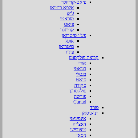
פיאט-קרייזלר
אלפא רומיאו
ג’יפ
מזראטי
פיאט
קרייזלר
פיג’ו-סיטרואן
אופל
סיטרואן
פיג’ו
קבוצת פולקסווגן
אודי
בוגאטי
בנטלי
סיאט
סקודה
פולקסווגן
פורשה
Cariad
פורד
רנו-ניסאן
אינפיניטי
דאצ’יה
מיצובישי
ניסאן