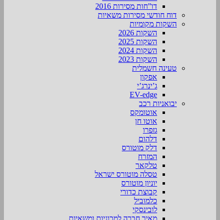
דו”חות מסירות 2016
דוח חודשי מסירות משאיות
השקות מקומיות
השקות 2026
השקות 2025
השקות 2024
השקות 2023
טעינה חשמלית
אפקון
ג’ינרג’י
EV-edge
יבואניות רכב
אוטומקס
אוטו חן
גזפרו
דלהום
דלק מוטורס
המזרח
טלקאר
טסלה מוטורס ישראל
יוניון מוטורס
קבוצת כדורי
כלמוביל
לובינסקי
מאיר חברה למכוניות ומשאיות