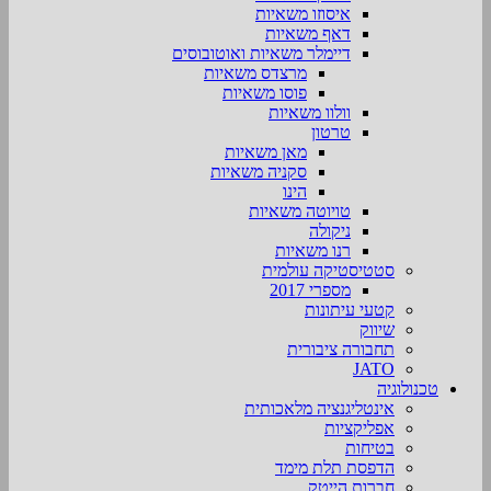
איסוזו משאיות
דאף משאיות
דיימלר משאיות ואוטובוסים
מרצדס משאיות
פוסו משאיות
וולוו משאיות
טרטון
מאן משאיות
סקניה משאיות
הינו
טויוטה משאיות
ניקולה
רנו משאיות
סטטיסטיקה עולמית
מספרי 2017
קטעי עיתונות
שיווק
תחבורה ציבורית
JATO
טכנולוגיה
אינטליגנציה מלאכותית
אפליקציות
בטיחות
הדפסת תלת מימד
חברות הייטק