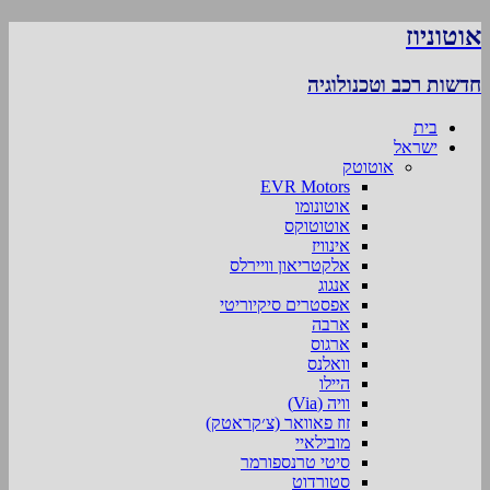
אוטוניוז
חדשות רכב וטכנולוגיה
בית
ישראל
אוטוטק
EVR Motors
אוטונומו
אוטוטוקס
אינוויז
אלקטריאון וויירלס
אנגוג
אפסטרים סיקיוריטי
ארבה
ארגוס
וואלנס
היילו
וויה (Via)
זוז פאוואר (צ׳קראטק)
מובילאיי
סיטי טרנספורמר
סטורדוט