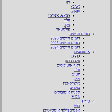
רנו
GAC
Geely
LYNK & CO
וולוו
זיקר
פולסטאר
דגמים חדשים
דגמים חדשים 2026
דגמים חדשים 2025
דגמים חדשים 2024
אוטובוסים
BYD
גולדן דרגון
דאף אוטובוסים
וולוו
יוטונג
מאן
מרצדס-בנץ
סולריס
סקניה אוטובוסים
VDL
טיר 1
בוש
אפטיב (דלפי אוטומוטיב)