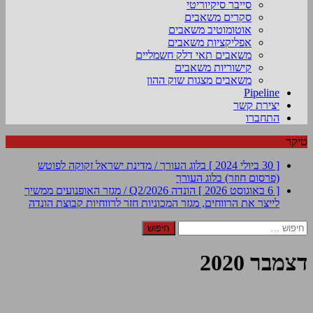
סייבר סיקיוריטי
סקרים משאבים
אוטומוטיב משאבים
אפליקציות משאבים
משאבים תאי דלק חשמליים
קישוריות משאבים
משאבים מצגות שוק ההון
Pipeline
יצירת קשר
התחברו
טיקר
[ 30 ביולי 2024 ]
בלוג העורך / מדינת ישראל זקוקה לפוטש
(פרסום חוזר)
בלוג העורך
[ 6 באוגוסט 2026 ]
הונדה Q2/2026 / מגזר האופנועים ממשיך
לייצר את הרווחים, מגזר המכוניות חזר לרווחיות
קבוצת הונדה
חיפוש:
דצמבר 2020