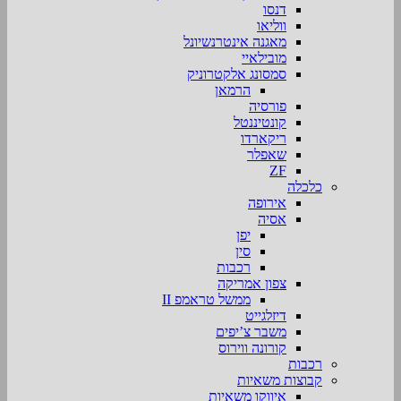
דנסו
ווליאו
מאגנה אינטרנשיונל
מובילאיי
סמסונג אלקטרוניק
הרמאן
פורסיה
קונטיננטל
ריקארדו
שאפלר
ZF
כלכלה
אירופה
אסיה
יפן
סין
רכבות
צפון אמריקה
ממשל טראמפ II
דיזלגייט
משבר צ’יפים
קורונה ווירוס
רכבות
קבוצות משאיות
איווקו משאיות