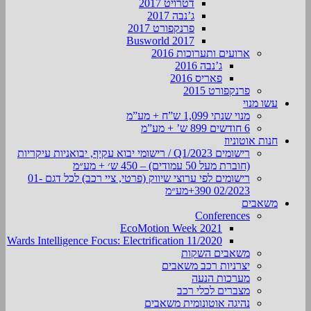
דטרויט 2017
ג’נבה 2017
פרנקפורט 2017
Busworld 2017
ארועים ותערוכות 2016
ג’נבה 2016
פאריס 2016
פרנקפורט 2015
עשו מנוי
מנוי שנתי 1,099 ש”ח + מע”מ
6 חודשים 899 ש’ + מע”מ
חנות אוטוניוז
רישומים Q1/2023 / רישומי יבוא עקיף, יבואניות עיקריות
(חוברת מעל 50 עמודים) – 450 ש׳ + מע״מ
רישומים לפי ערוצי שיווק (פרטי, ציי רכב) לכל דגם 01-
02/2023 390+מע״מ
משאבים
Conferences
EcoMotion Week 2021
Wards Intelligence Focus: Electrification 11/2020
משאבים השקות
יצרניות רכב משאבים
מערכות הנעה
מצברים לכלי רכב
נהיגה אוטונומית משאבים