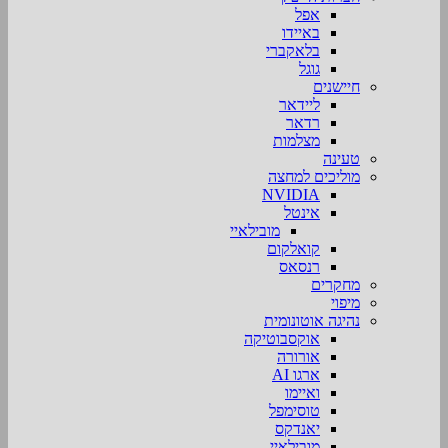
אפל
באיידו
בלאקברי
גוגל
חיישנים
ליידאר
רדאר
מצלמות
טעינה
מוליכים למחצה
NVIDIA
אינטל
מובילאיי
קואלקום
רנסאס
מחקרים
מיפוי
נהיגה אוטונומית
אוקסבוטיקה
אורורה
ארגו AI
ואיימו
טוסימפל
יאנדקס
מובילאיי