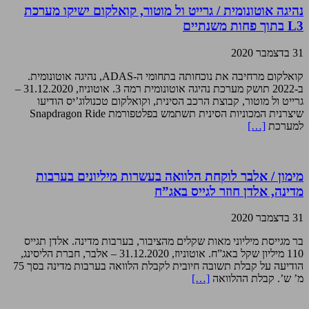
נהיגה אוטונומית / גרייט ול מוטור, קואלקום ישיקו מערכת
L3 בתוך פחות משנתיים
31 בדצמבר 2020
קואלקום מרחיבה את נוכחותה בתחומי ה-ADAS, נהיגה אוטונומית.
ב-2022 תושק מערכת נהיגה אוטונומית רמה 3. אוטוניוז, 31.12.2020 –
גרייט ול מוטור, קבוצת הרכב הסינית, וקואלקום טכנולוג’יס הודיעו
שיצרנית המכוניות הסינית תשתמש בפלטפורמת Snapdragon Ride
למערכת
[…]
מימון / אלבר לוקחת הלוואה בעשרות מיליונים בערבות
מדינה, אלדן חוזר לגייס באג”ח
31 בדצמבר 2020
בר מגייסת מיליוני מאות שקלים מהציבור, בערבות מדינה. אלדן תגייס
110 מיליון שקל באג”ח. אוטוניוז, 31.12.2020 – אלבר, חברת הליסינג,
הודיעה על קבלת תשובה חיובית לקבלת הלוואה בערבות מדינה בסך 75
מ’ ש’. קבלת ההלוואה
[…]