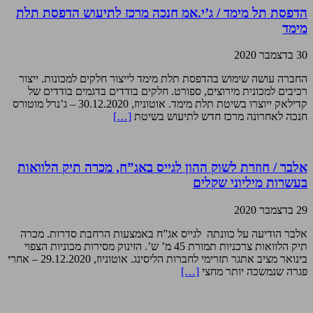
הדפסת תל מימד / ג’י.אמ חנכה מרכז לתיעוש הדפסת תלת
מימד
30 בדצמבר 2020
החברה עושה שימוש בהדפסת תלת מימד לייצור חלקים למכונות. ייצור
רכיבים למכונית מירוצים, ספורט. חלקים בודדים בדגמים בודדים של
קדילאק ייוצרו בשיטת תלת מימד. אוטוניוז, 30.12.2020 – ג’נרל מוטורס
חנכה לאחרונה מרכז חדש לתיעוש בשיטת
[…]
אלבר / חוזרת לשוק ההון לגייס באג”ח, מכרה תיק הלוואות
בעשרות מיליוני שקלים
29 בדצמבר 2020
אלבר הודיעה על כוונתה לגייס אג”ח באמצעות הרחבת סדרות. מכרה
תיק הלוואות צרכניות תמורת 45 מ’ ש’. הזינוק מסירות מכוניות הצפוי
בינואר מציב אתגר תזרימי לחברות הליסינג. אוטוניוז, 29.12.2020 – אחרי
פגרה שנמשכה יותר מחצי
[…]