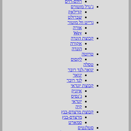
רולס-רויס
ג’נרל מוטורס
קדילאק
שברולט
גרייט וול מוטור
אורה
Wey
קבוצת הונדה
אקורה
הונדה
טויוטה
לקסוס
טסלה
יגואר-לנד רובר
יגואר
לנד רובר
קבוצת יונדאי
איוניק
ג’נסיס
יונדאי
קיה
קבוצת מרצדס-בנץ
מרצדס-בנץ
סמארט
סטלנטיס