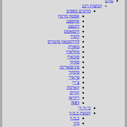
עולם
קבוצות רכב
מותגים נוספים
אסטון מרטין
אקספנג
דונגפנג
ווינפאסט
לוסיד
לורדסטאון מוטורס
מאזדה
מקלארן
סובארו
סוזוקי
פינינפארינה
פיסקר
פרארי
צ’רי
קארמה
קורוס
ריוויאן
NIO
בי.ווי.די
קבוצת ב.מ.וו
ב.מ.וו
מיני