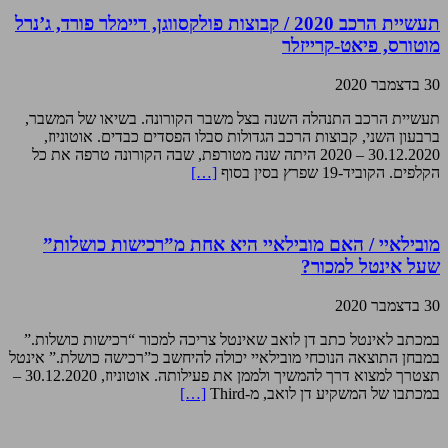
תעשיית הרכב 2020 / קבוצות פולקסווגן, דיימלר פורד, ג’נרל
מוטורס, פיאט-קרייזלר
30 בדצמבר 2020
תעשיית הרכב התנהלה השנה בצל משבר הקורונה. בשיאו של המשבר,
ברבעון השני, קבוצות הרכב הגדולות סבלו הפסדים כבדים. אוטוניוז,
30.12.2020 – 2020 היתה שנה מטורפת, שבה הקורונה טרפה את כל
הקלפים. הקוביד-19 שפרץ בסין בסוף
[…]
מובילאיי / האם מובילאיי היא אחת מ”רכישות כושלות”
שעל אינטל למכור?
30 בדצמבר 2020
במכתב לאינטל כתב דן לואב שאינטל צריכה למכור “רכישות כושלות.”
במבחן התוצאה הנוכחי מובילאיי יכולה להיחשב כ”רכישה כושלת.” אינטל
תצטרך למצוא דרך להמשיך ולממן את פעילותה. אוטוניוז, 30.12.2020 –
במכתבו של המשקיע דן לואב, מ-Third
[…]