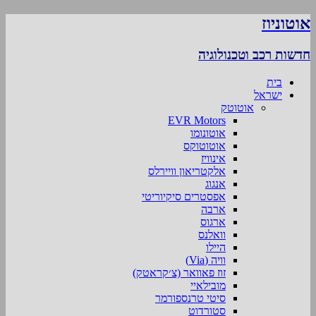
אוטוניוז
חדשות רכב וטכנולוגיה
בית
ישראל
אוטוטק
EVR Motors
אוטונומו
אוטוטוקס
אינוויז
אלקטריאון וויירלס
אנגוג
אפסטרים סיקיוריטי
ארבה
ארגוס
וואלנס
היילו
וויה (Via)
זוז פאוואר (צ׳קראטק)
מובילאיי
סיטי טרנספורמר
סטורדוט