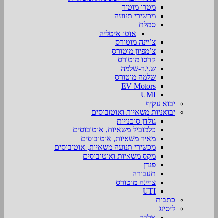
מטרו מוטור
מכשירי תנועה
סמלת
אוטו איטליה
צ’יינה מוטורס
צ’מפיון מוטורס
קרסו מוטורס
ש.י.ר-שלמה
שלמה מוטורס
EV Motors
UMI
יבוא עקיף
יבואניות משאיות ואוטובוסים
גולדן סוכנויות
כלמוביל משאיות, אוטובוסים
מאיר משאיות, אוטובוסים
מכשירי תנועה משאיות, אוטובוסים
מקס משאיות ואוטובוסים
פנדן
תעבורה
צ׳יינה מוטורס
UTI
כתבות
ליסינג
אלבר