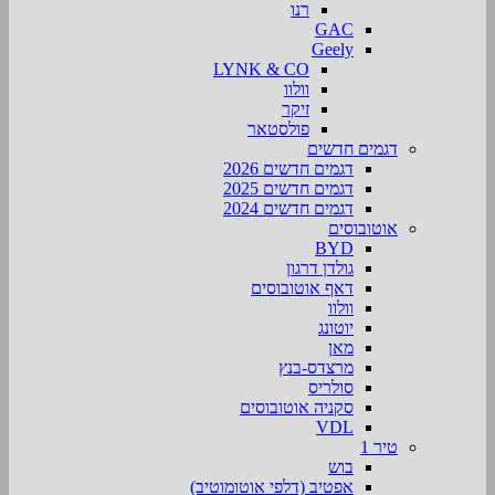
רנו
GAC
Geely
LYNK & CO
וולוו
זיקר
פולסטאר
דגמים חדשים
דגמים חדשים 2026
דגמים חדשים 2025
דגמים חדשים 2024
אוטובוסים
BYD
גולדן דרגון
דאף אוטובוסים
וולוו
יוטונג
מאן
מרצדס-בנץ
סולריס
סקניה אוטובוסים
VDL
טיר 1
בוש
אפטיב (דלפי אוטומוטיב)