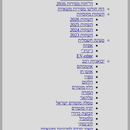
דו”חות מסירות 2016
דוח חודשי מסירות משאיות
השקות מקומיות
השקות 2026
השקות 2025
השקות 2024
השקות 2023
טעינה חשמלית
אפקון
ג’ינרג’י
EV-edge
יבואניות רכב
אוטומקס
אוטו חן
גזפרו
דלהום
דלק מוטורס
המזרח
טלקאר
טסלה מוטורס ישראל
יוניון מוטורס
קבוצת כדורי
כלמוביל
לובינסקי
מאיר חברה למכוניות ומשאיות