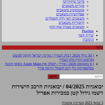
סייבר סיקיוריטי
סקרים משאבים
אוטומוטיב משאבים
אפליקציות משאבים
משאבים תאי דלק חשמליים
קישוריות משאבים
משאבים מצגות שוק ההון
Pipeline
יצירת קשר
התחברו
טיקר
[ 30 ביולי 2024 ]
בלוג העורך / מדינת ישראל זקוקה לפוטש
(פרסום חוזר)
בלוג העורך
[ 6 באוגוסט 2026 ]
פורד / תשלב את Apple Maps באופן מובנה
בפלטפורמת כלי רכב חשמלי חדשה
פורד
חיפוש:
יבואניות 04/2025 / יבואניות הרכב הישירות
רשמו גידול קטן במכירות אפריל
5 במאי 2025
מערכת אוטוניוז