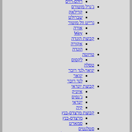
רולס-רויס
ג’נרל מוטורס
קדילאק
שברולט
גרייט וול מוטור
אורה
Wey
קבוצת הונדה
אקורה
הונדה
טויוטה
לקסוס
טסלה
יגואר-לנד רובר
יגואר
לנד רובר
קבוצת יונדאי
איוניק
ג’נסיס
יונדאי
קיה
קבוצת מרצדס-בנץ
מרצדס-בנץ
סמארט
סטלנטיס