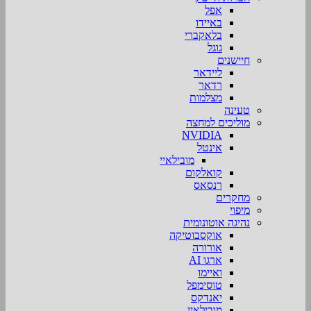
אפל
באיידו
בלאקברי
גוגל
חיישנים
ליידאר
רדאר
מצלמות
טעינה
מוליכים למחצה
NVIDIA
אינטל
מובילאיי
קואלקום
רנסאס
מחקרים
מיפוי
נהיגה אוטונומית
אוקסבוטיקה
אורורה
ארגו AI
ואיימו
טוסימפל
יאנדקס
מובילאיי