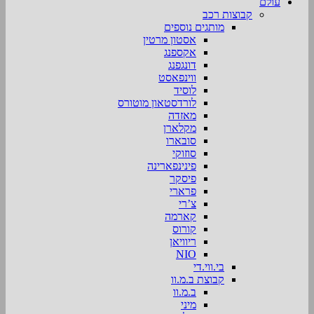
עולם
קבוצות רכב
מותגים נוספים
אסטון מרטין
אקספנג
דונגפנג
ווינפאסט
לוסיד
לורדסטאון מוטורס
מאזדה
מקלארן
סובארו
סוזוקי
פינינפארינה
פיסקר
פרארי
צ’רי
קארמה
קורוס
ריוויאן
NIO
בי.ווי.די
קבוצת ב.מ.וו
ב.מ.וו
מיני