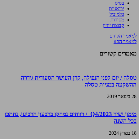
בסיס
יבואניות
כלמוביל
מסירות
קבוצת יוניון
למאמר הקודם
למאמר הבא
מאמרים קשורים
טסלה / יום לפני הנפילה, קרן העושר הסעודית גידרה
ההשקעה במניית טסלה
28 בינואר 2019
מימון ישיר Q4/2023 / רווחים נמחקו ברבעון הרביעי, נחתכו
בכל השנה
18 במרץ 2024