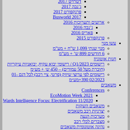
דטרויט 2017
ג’נבה 2017
פרנקפורט 2017
Busworld 2017
ארועים ותערוכות 2016
ג’נבה 2016
פאריס 2016
פרנקפורט 2015
עשו מנוי
מנוי שנתי 1,099 ש”ח + מע”מ
6 חודשים 899 ש’ + מע”מ
חנות אוטוניוז
רישומים Q1/2023 / רישומי יבוא עקיף, יבואניות עיקריות
(חוברת מעל 50 עמודים) – 450 ש׳ + מע״מ
רישומים לפי ערוצי שיווק (פרטי, ציי רכב) לכל דגם 01-
02/2023 390+מע״מ
משאבים
Conferences
EcoMotion Week 2021
Wards Intelligence Focus: Electrification 11/2020
משאבים השקות
יצרניות רכב משאבים
מערכות הנעה
מצברים לכלי רכב
נהיגה אוטונומית משאבים