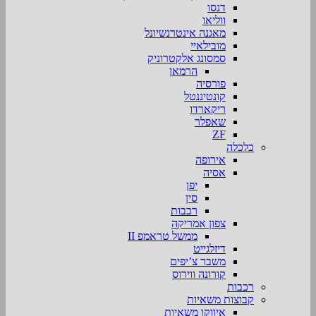
דנסו
ווליאו
מאגנה אינטרנשיונל
מובילאיי
סמסונג אלקטרוניק
הרמאן
פורסיה
קונטיננטל
ריקארדו
שאפלר
ZF
כלכלה
אירופה
אסיה
יפן
סין
רכבות
צפון אמריקה
ממשל טראמפ II
דיזלגייט
משבר צ’יפים
קורונה ווירוס
רכבות
קבוצות משאיות
איווקו משאיות