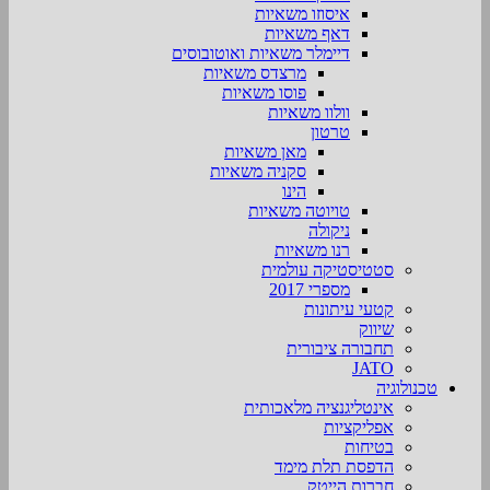
איסוזו משאיות
דאף משאיות
דיימלר משאיות ואוטובוסים
מרצדס משאיות
פוסו משאיות
וולוו משאיות
טרטון
מאן משאיות
סקניה משאיות
הינו
טויוטה משאיות
ניקולה
רנו משאיות
סטטיסטיקה עולמית
מספרי 2017
קטעי עיתונות
שיווק
תחבורה ציבורית
JATO
טכנולוגיה
אינטליגנציה מלאכותית
אפליקציות
בטיחות
הדפסת תלת מימד
חברות הייטק