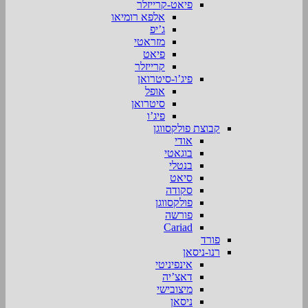
פיאט-קרייזלר
אלפא רומיאו
ג’יפ
מזראטי
פיאט
קרייזלר
פיג’ו-סיטרואן
אופל
סיטרואן
פיג’ו
קבוצת פולקסווגן
אודי
בוגאטי
בנטלי
סיאט
סקודה
פולקסווגן
פורשה
Cariad
פורד
רנו-ניסאן
אינפיניטי
דאצ’יה
מיצובישי
ניסאן