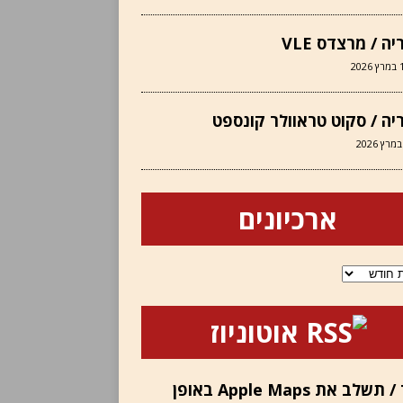
יה / מרצדס VLE
202
יה / סקוט טראוולר קונספט
ארכיונים
ם
אוטוניוז
פורד / תשלב את Apple Maps באופן