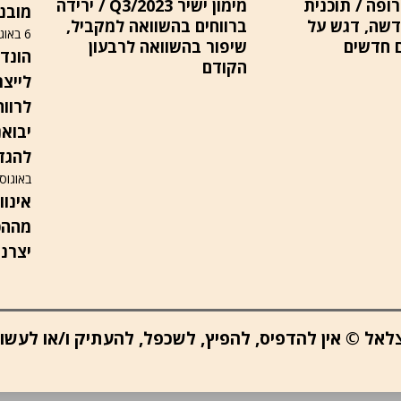
ופה / תוכנית
מימון ישיר Q3/2023 / ירידה
מובנ
שה, דגש על
ברווחים בהשוואה למקביל,
6 באוגוסט 2026
 חדשים
שיפור בהשוואה לרבעון
הקודם
לייצר
לרווח
להגדי
באוגוסט 6
מההכ
יצרני
ב צלאל © אין להדפיס, להפיץ, לשכפל, להעתיק ו/או לעש