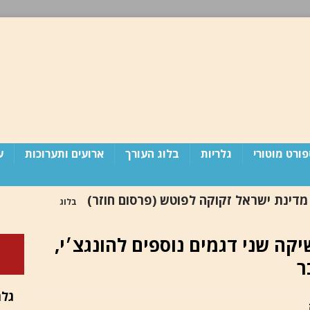
ורט מוטורי
גלריות
בלוג העורך
ארועים ותערוכות
ע
 מדינת ישראל זקוקה לפוטש (פרסום חוזר)
בלוג
ה שני דגמים נוספים להונגצ׳י,
פורד / תשלב את Apple Maps באופן מובנה בפלטפורמת
ד
גלר