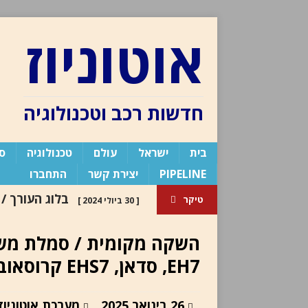
אוטוניוז
חדשות רכב וטכנולוגיה
בית
ישראל
עולם
טכנולוגיה
ספ
PIPELINE
יצירת קשר
התחברו
בלוג העורך /
טיקר
[ 30 ביולי 2024 ]
העורך
השקה מקומית / סמלת משיק
EH7, סדאן, EHS7 קרוסאובר
[ 6 באוגוסט 2026 ]
כלי רכב חשמלי חדשה
פור
26 בינואר 2025
מערכת אוטוניוז