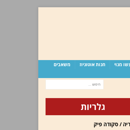
שו מנוי
חנות אוטוניוז
משאבים
גלריות
יה / סקודה פיק