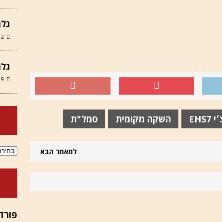
גלר
12 במרץ 6
גלר
9 במרץ 2026
EHS7
השקה מקומית
סמל"ת
ארכיוני
למאמר הבא