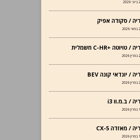
2026
יה / סקודה אפיק
202
 / טויוטה +C-HR חשמלית
202
ה / יונדאי קונה BEV
202
ה / ב.מ.וו i3
202
ה / מאזדה CX-5
202