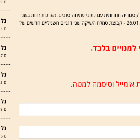
29 ביוני 
לקטגוריה תחרותית עם נתוני פתיחה טובים. מערכות זהות בשני
גלר
הדגמים. הונגצ׳י EH7 (הונגצ׳י) אוטוניוז, 26.01.2025 - קבוצת סמלת השיקה שני דגמים חשמליים חדשים של
24 במאי 6
 למנויים בלבד.
גלריה
27 במרץ 6
גלרי
 אימייל וסיסמה למטה.
23 במרץ 6
גלרי
19 במרץ 6
גלרי
15 במרץ 6