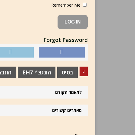
Remember Me
Forgot Password
בסיס
הונגצ׳י EH7
הונגצ׳י 
למאמר הקודם
מאמרים קשורים