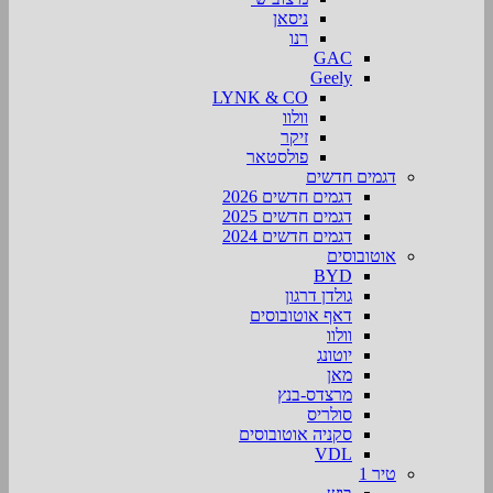
ניסאן
רנו
GAC
Geely
LYNK & CO
וולוו
זיקר
פולסטאר
דגמים חדשים
דגמים חדשים 2026
דגמים חדשים 2025
דגמים חדשים 2024
אוטובוסים
BYD
גולדן דרגון
דאף אוטובוסים
וולוו
יוטונג
מאן
מרצדס-בנץ
סולריס
סקניה אוטובוסים
VDL
טיר 1