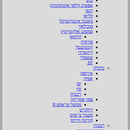
בוש
אפטיב (דלפי אוטומוטיב)
דנסו
ווליאו
מאגנה אינטרנשיונל
מובילאיי
סמסונג אלקטרוניק
הרמאן
פורסיה
קונטיננטל
ריקארדו
שאפלר
ZF
כלכלה
אירופה
אסיה
יפן
סין
רכבות
צפון אמריקה
ממשל טראמפ II
דיזלגייט
משבר צ’יפים
קורונה ווירוס
רכבות