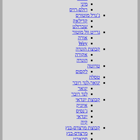
מיני
רולס-רויס
ג’נרל מוטורס
קדילאק
שברולט
גרייט וול מוטור
אורה
Wey
קבוצת הונדה
אקורה
הונדה
טויוטה
לקסוס
טסלה
יגואר-לנד רובר
יגואר
לנד רובר
קבוצת יונדאי
איוניק
ג’נסיס
יונדאי
קיה
קבוצת מרצדס-בנץ
מרצדס-בנץ
סמארט