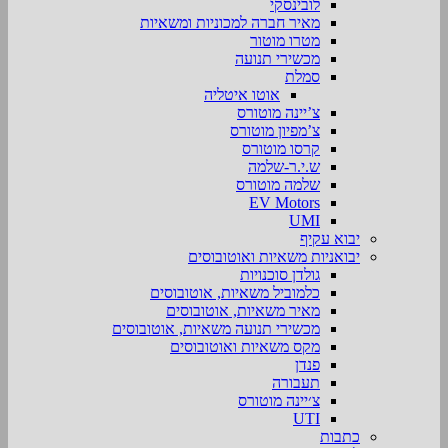
לובינסקי
מאיר חברה למכוניות ומשאיות
מטרו מוטור
מכשירי תנועה
סמלת
אוטו איטליה
צ’יינה מוטורס
צ’מפיון מוטורס
קרסו מוטורס
ש.י.ר-שלמה
שלמה מוטורס
EV Motors
UMI
יבוא עקיף
יבואניות משאיות ואוטובוסים
גולדן סוכנויות
כלמוביל משאיות, אוטובוסים
מאיר משאיות, אוטובוסים
מכשירי תנועה משאיות, אוטובוסים
מקס משאיות ואוטובוסים
פנדן
תעבורה
צ׳יינה מוטורס
UTI
כתבות