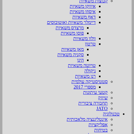
קבוצות משאיות
איווקו משאיות
איסוזו משאיות
דאף משאיות
דיימלר משאיות ואוטובוסים
מרצדס משאיות
פוסו משאיות
וולוו משאיות
טרטון
מאן משאיות
סקניה משאיות
הינו
טויוטה משאיות
ניקולה
רנו משאיות
סטטיסטיקה עולמית
מספרי 2017
קטעי עיתונות
שיווק
תחבורה ציבורית
JATO
טכנולוגיה
אינטליגנציה מלאכותית
אפליקציות
בטיחות