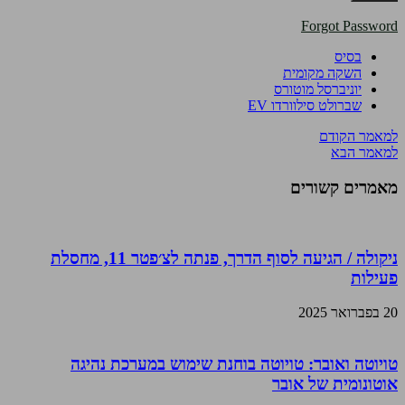
Forgot Password
בסיס
השקה מקומית
יוניברסל מוטורס
שברולט סילוורדו EV
למאמר הקודם
למאמר הבא
מאמרים קשורים
ניקולה / הגיעה לסוף הדרך, פנתה לצ׳פטר 11, מחסלת
פעילות
20 בפברואר 2025
טויוטה ואובר: טויוטה בוחנת שימוש במערכת נהיגה
אוטונומית של אובר