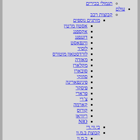
תגמולי בכירים
עולם
קבוצות רכב
מותגים נוספים
אסטון מרטין
אקספנג
דונגפנג
ווינפאסט
לוסיד
לורדסטאון מוטורס
מאזדה
מקלארן
סובארו
סוזוקי
פינינפארינה
פיסקר
פרארי
צ’רי
קארמה
קורוס
ריוויאן
NIO
בי.ווי.די
קבוצת ב.מ.וו
ב.מ.וו