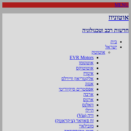
MENU
אוטוניוז
חדשות רכב וטכנולוגיה
בית
ישראל
אוטוטק
EVR Motors
אוטונומו
אוטוטוקס
אינוויז
אלקטריאון וויירלס
אנגוג
אפסטרים סיקיוריטי
ארבה
ארגוס
וואלנס
היילו
וויה (Via)
זוז פאוואר (צ׳קראטק)
מובילאיי