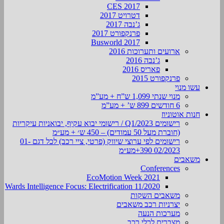
CES 2017
דטרויט 2017
ג’נבה 2017
פרנקפורט 2017
Busworld 2017
ארועים ותערוכות 2016
ג’נבה 2016
פאריס 2016
פרנקפורט 2015
עשו מנוי
מנוי שנתי 1,099 ש”ח + מע”מ
6 חודשים 899 ש’ + מע”מ
חנות אוטוניוז
רישומים Q1/2023 / רישומי יבוא עקיף, יבואניות עיקריות
(חוברת מעל 50 עמודים) – 450 ש׳ + מע״מ
רישומים לפי ערוצי שיווק (פרטי, ציי רכב) לכל דגם 01-
02/2023 390+מע״מ
משאבים
Conferences
EcoMotion Week 2021
Wards Intelligence Focus: Electrification 11/2020
משאבים השקות
יצרניות רכב משאבים
מערכות הנעה
מצברים לכלי רכב