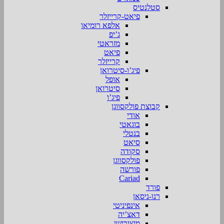
סטלנטיס
פיאט-קרייזלר
אלפא רומיאו
ג’יפ
מזראטי
פיאט
קרייזלר
פיג’ו-סיטרואן
אופל
סיטרואן
פיג’ו
קבוצת פולקסווגן
אודי
בוגאטי
בנטלי
סיאט
סקודה
פולקסווגן
פורשה
Cariad
פורד
רנו-ניסאן
אינפיניטי
דאצ’יה
מיצובישי