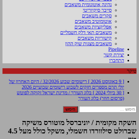
נהיגה אוטונומית משאבים
סייבר סיקיוריטי
סקרים משאבים
אוטומוטיב משאבים
אפליקציות משאבים
משאבים תאי דלק חשמליים
קישוריות משאבים
משאבים מצגות שוק ההון
Pipeline
יצירת קשר
התחברו
טיקר
[ 9 באוגוסט 2026 ]
רישומים שבוע 32/2026 / היום האחרון של
יולי תרם מספרים חזקים לשבוע
רישומים שבועיים 2026
[ 30 ביולי 2024 ]
בלוג העורך / מדינת ישראל זקוקה לפוטש
(פרסום חוזר)
בלוג העורך
חיפוש:
השקה מקומית / יוניברסל מוטורס משיקה
שברולט סילוורדו חשמלי, משקל כולל מעל 4.5