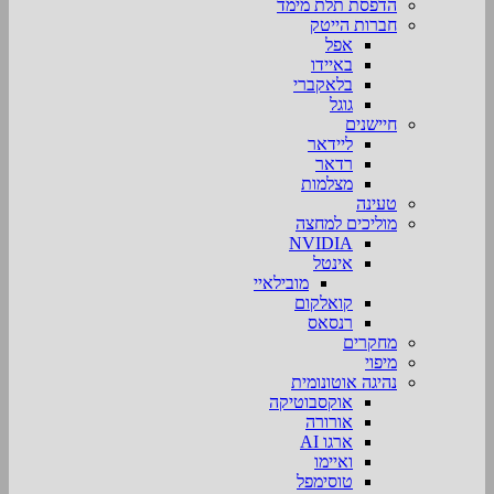
הדפסת תלת מימד
חברות הייטק
אפל
באיידו
בלאקברי
גוגל
חיישנים
ליידאר
רדאר
מצלמות
טעינה
מוליכים למחצה
NVIDIA
אינטל
מובילאיי
קואלקום
רנסאס
מחקרים
מיפוי
נהיגה אוטונומית
אוקסבוטיקה
אורורה
ארגו AI
ואיימו
טוסימפל