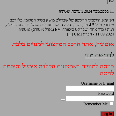
טון
11 בספטמבר 2024
מערכת אוטוניוז
הפיקאפ החשמלי הראשון של שברולט מושק בשוק המקומי. כלי רכב
מסחרי, מעל 4.5 טון, רשיון נהיגה ג׳. שני מנועים חשמליים, הנעה כפולה,
רמת גימור אחת. שברולט סילוורדו EV (ג׳נרל מוטורס) אוטוניוז,
11.09.2024 - חברת UMI
[...]
אוטוניוז, אתר הרכב המקצועי למנויים בלבד.
לרכישת מנוי
כניסה למנויים באמצעות הקלדת אימייל וסיסמה
למטה.
Username or E-mail
Password
Remember Me