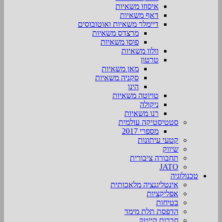
איסוזו משאיות
דאף משאיות
דיימלר משאיות ואוטובוסים
מרצדס משאיות
פוסו משאיות
וולוו משאיות
טרטון
מאן משאיות
סקניה משאיות
הינו
טויוטה משאיות
ניקולה
רנו משאיות
סטטיסטיקה עולמית
מספרי 2017
קטעי עיתונות
שיווק
תחבורה ציבורית
JATO
טכנולוגיה
אינטליגנציה מלאכותית
אפליקציות
בטיחות
הדפסת תלת מימד
חברות הייטק