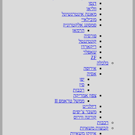
דנסו
ווליאו
מאגנה אינטרנשיונל
מובילאיי
סמסונג אלקטרוניק
הרמאן
פורסיה
קונטיננטל
ריקארדו
שאפלר
ZF
כלכלה
אירופה
אסיה
יפן
סין
רכבות
צפון אמריקה
ממשל טראמפ II
דיזלגייט
משבר צ’יפים
קורונה ווירוס
רכבות
קבוצות משאיות
איווקו משאיות