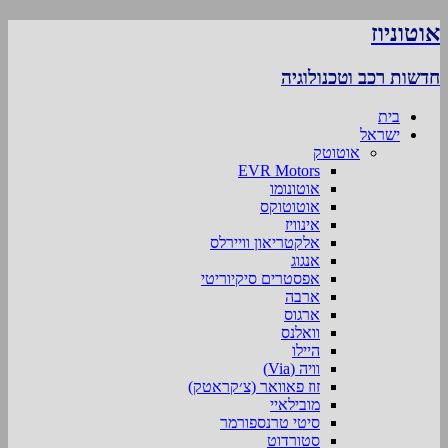
אוטוניוז
חדשות רכב וטכנולוגיה
בית
ישראל
אוטוטק
EVR Motors
אוטונומו
אוטוטוקס
אינוויז
אלקטריאון וויירלס
אנגוג
אפסטרים סיקיוריטי
ארבה
ארגוס
וואלנס
היילו
וויה (Via)
זוז פאוואר (צ׳קראטק)
מובילאיי
סיטי טרנספורמר
סטורדוט