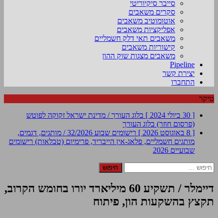
סייבר סיקיוריטי
סקרים משאבים
אוטומוטיב משאבים
אפליקציות משאבים
משאבים תאי דלק חשמליים
קישוריות משאבים
משאבים מצגות שוק ההון
Pipeline
יצירת קשר
התחברו
טיקר
[ 30 ביולי 2024 ]
בלוג העורך / מדינת ישראל זקוקה לפוטש
(פרסום חוזר)
בלוג העורך
[ 8 באוגוסט 2026 ]
רישומים שבוע 32/2026 / מותגים, דגמים,
מותגים חשמליים, פלאג-אין הייבריד, פרימיום (טבלאות)
רישומים
שבועיים 2026
חיפוש:
דיימלר / תשקיע 60 מיליארד יורו בחומש הקרוב,
תקצץ בהשקעות הון, פיתוח