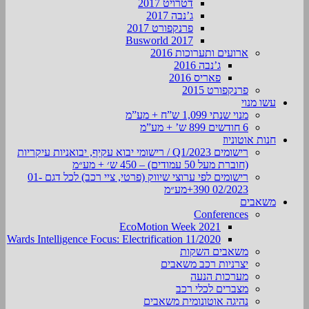
דטרויט 2017
ג’נבה 2017
פרנקפורט 2017
Busworld 2017
ארועים ותערוכות 2016
ג’נבה 2016
פאריס 2016
פרנקפורט 2015
עשו מנוי
מנוי שנתי 1,099 ש”ח + מע”מ
6 חודשים 899 ש’ + מע”מ
חנות אוטוניוז
רישומים Q1/2023 / רישומי יבוא עקיף, יבואניות עיקריות
(חוברת מעל 50 עמודים) – 450 ש׳ + מע״מ
רישומים לפי ערוצי שיווק (פרטי, ציי רכב) לכל דגם 01-
02/2023 390+מע״מ
משאבים
Conferences
EcoMotion Week 2021
Wards Intelligence Focus: Electrification 11/2020
משאבים השקות
יצרניות רכב משאבים
מערכות הנעה
מצברים לכלי רכב
נהיגה אוטונומית משאבים