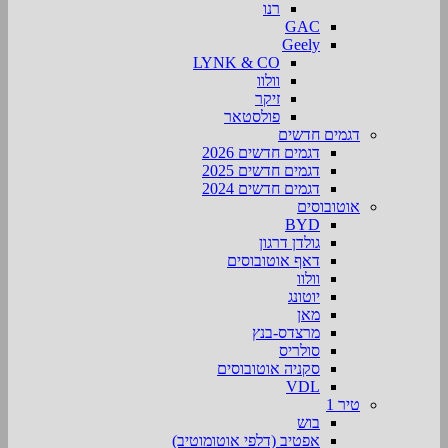
רנו
GAC
Geely
LYNK & CO
וולוו
זיקר
פולסטאר
דגמים חדשים
דגמים חדשים 2026
דגמים חדשים 2025
דגמים חדשים 2024
אוטובוסים
BYD
גולדן דרגון
דאף אוטובוסים
וולוו
יוטונג
מאן
מרצדס-בנץ
סולריס
סקניה אוטובוסים
VDL
טיר 1
בוש
אפטיב (דלפי אוטומוטיב)