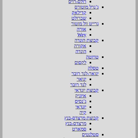
רולס-רויס
ג’נרל מוטורס
קדילאק
שברולט
גרייט וול מוטור
אורה
Wey
קבוצת הונדה
אקורה
הונדה
טויוטה
לקסוס
טסלה
יגואר-לנד רובר
יגואר
לנד רובר
קבוצת יונדאי
איוניק
ג’נסיס
יונדאי
קיה
קבוצת מרצדס-בנץ
מרצדס-בנץ
סמארט
סטלנטיס