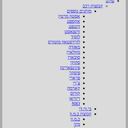
עולם
קבוצות רכב
מותגים נוספים
אסטון מרטין
אקספנג
דונגפנג
ווינפאסט
לוסיד
לורדסטאון מוטורס
מאזדה
מקלארן
סובארו
סוזוקי
פינינפארינה
פיסקר
פרארי
צ’רי
קארמה
קורוס
ריוויאן
NIO
בי.ווי.די
קבוצת ב.מ.וו
ב.מ.וו
מיני