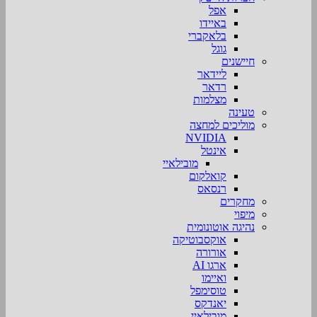
אפל
באיידו
בלאקברי
גוגל
חיישנים
ליידאר
רדאר
מצלמות
טעינה
מוליכים למחצה
NVIDIA
אינטל
מובילאיי
קואלקום
רנסאס
מחקרים
מיפוי
נהיגה אוטונומית
אוקסבוטיקה
אורורה
ארגו AI
ואיימו
טוסימפל
יאנדקס
מובילאיי