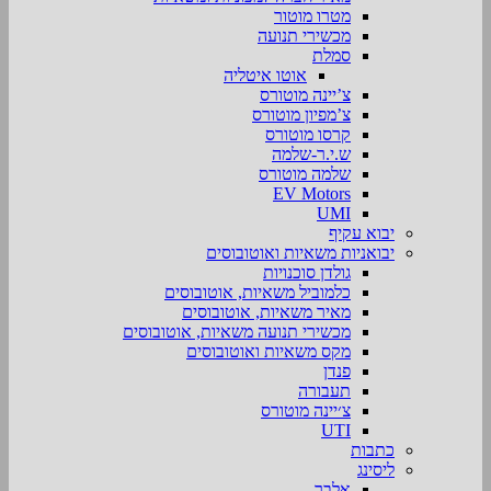
מטרו מוטור
מכשירי תנועה
סמלת
אוטו איטליה
צ’יינה מוטורס
צ’מפיון מוטורס
קרסו מוטורס
ש.י.ר-שלמה
שלמה מוטורס
EV Motors
UMI
יבוא עקיף
יבואניות משאיות ואוטובוסים
גולדן סוכנויות
כלמוביל משאיות, אוטובוסים
מאיר משאיות, אוטובוסים
מכשירי תנועה משאיות, אוטובוסים
מקס משאיות ואוטובוסים
פנדן
תעבורה
צ׳יינה מוטורס
UTI
כתבות
ליסינג
אלבר