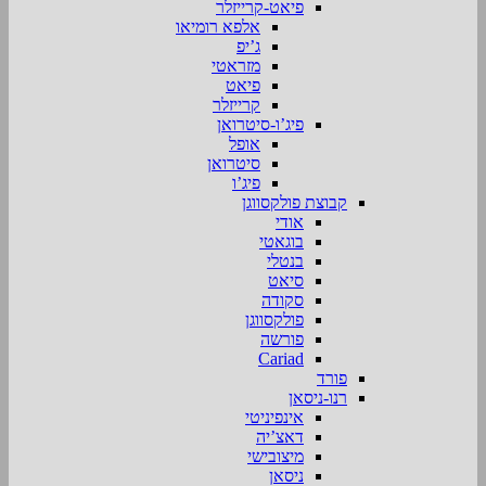
פיאט-קרייזלר
אלפא רומיאו
ג’יפ
מזראטי
פיאט
קרייזלר
פיג’ו-סיטרואן
אופל
סיטרואן
פיג’ו
קבוצת פולקסווגן
אודי
בוגאטי
בנטלי
סיאט
סקודה
פולקסווגן
פורשה
Cariad
פורד
רנו-ניסאן
אינפיניטי
דאצ’יה
מיצובישי
ניסאן