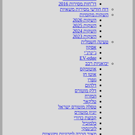
דו”חות מסירות 2016
דוח חודשי מסירות משאיות
השקות מקומיות
השקות 2026
השקות 2025
השקות 2024
השקות 2023
טעינה חשמלית
אפקון
ג’ינרג’י
EV-edge
יבואניות רכב
אוטומקס
אוטו חן
גזפרו
דלהום
דלק מוטורס
המזרח
טלקאר
טסלה מוטורס ישראל
יוניון מוטורס
קבוצת כדורי
כלמוביל
לובינסקי
מאיר חברה למכוניות ומשאיות