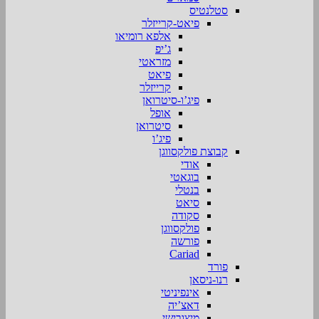
סטלנטיס
פיאט-קרייזלר
אלפא רומיאו
ג’יפ
מזראטי
פיאט
קרייזלר
פיג’ו-סיטרואן
אופל
סיטרואן
פיג’ו
קבוצת פולקסווגן
אודי
בוגאטי
בנטלי
סיאט
סקודה
פולקסווגן
פורשה
Cariad
פורד
רנו-ניסאן
אינפיניטי
דאצ’יה
מיצובישי