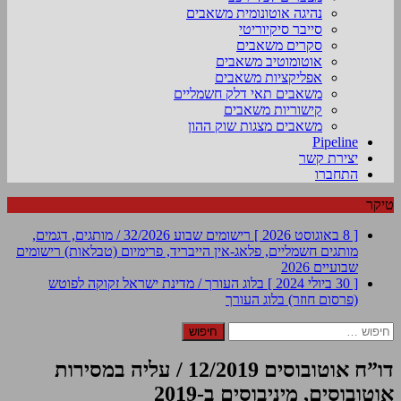
נהיגה אוטונומית משאבים
סייבר סיקיוריטי
סקרים משאבים
אוטומוטיב משאבים
אפליקציות משאבים
משאבים תאי דלק חשמליים
קישוריות משאבים
משאבים מצגות שוק ההון
Pipeline
יצירת קשר
התחברו
טיקר
[ 8 באוגוסט 2026 ]
רישומים שבוע 32/2026 / מותגים, דגמים,
מותגים חשמליים, פלאג-אין הייבריד, פרימיום (טבלאות)
רישומים
שבועיים 2026
[ 30 ביולי 2024 ]
בלוג העורך / מדינת ישראל זקוקה לפוטש
(פרסום חוזר)
בלוג העורך
חיפוש:
דו”ח אוטובוסים 12/2019 / עליה במסירות
אוטובוסים, מיניבוסים ב-2019