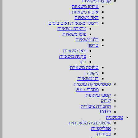
קבוצות משאיות
איווקו משאיות
איסוזו משאיות
דאף משאיות
דיימלר משאיות ואוטובוסים
מרצדס משאיות
פוסו משאיות
וולוו משאיות
טרטון
מאן משאיות
סקניה משאיות
הינו
טויוטה משאיות
ניקולה
רנו משאיות
סטטיסטיקה עולמית
מספרי 2017
קטעי עיתונות
שיווק
תחבורה ציבורית
JATO
טכנולוגיה
אינטליגנציה מלאכותית
אפליקציות
בטיחות