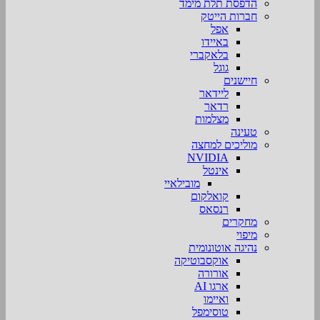
הדפסת תלת מימד
חברות הייטק
אפל
באיידו
בלאקברי
גוגל
חיישנים
ליידאר
רדאר
מצלמות
טעינה
מוליכים למחצה
NVIDIA
אינטל
מובילאיי
קואלקום
רנסאס
מחקרים
מיפוי
נהיגה אוטונומית
אוקסבוטיקה
אורורה
ארגו AI
ואיימו
טוסימפל