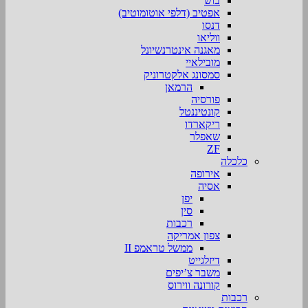
בוש
אפטיב (דלפי אוטומוטיב)
דנסו
ווליאו
מאגנה אינטרנשיונל
מובילאיי
סמסונג אלקטרוניק
הרמאן
פורסיה
קונטיננטל
ריקארדו
שאפלר
ZF
כלכלה
אירופה
אסיה
יפן
סין
רכבות
צפון אמריקה
ממשל טראמפ II
דיזלגייט
משבר צ’יפים
קורונה ווירוס
רכבות