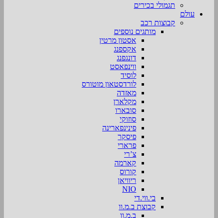
תגמולי בכירים
עולם
קבוצות רכב
מותגים נוספים
אסטון מרטין
אקספנג
דונגפנג
ווינפאסט
לוסיד
לורדסטאון מוטורס
מאזדה
מקלארן
סובארו
סוזוקי
פינינפארינה
פיסקר
פרארי
צ’רי
קארמה
קורוס
ריוויאן
NIO
בי.ווי.די
קבוצת ב.מ.וו
ב.מ.וו