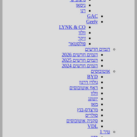
ניסאן
רנו
GAC
Geely
LYNK & CO
וולוו
זיקר
פולסטאר
דגמים חדשים
דגמים חדשים 2026
דגמים חדשים 2025
דגמים חדשים 2024
אוטובוסים
BYD
גולדן דרגון
דאף אוטובוסים
וולוו
יוטונג
מאן
מרצדס-בנץ
סולריס
סקניה אוטובוסים
VDL
טיר 1