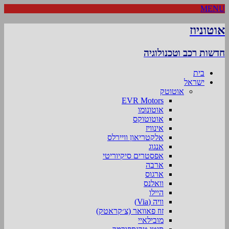
MENU
אוטוניוז
חדשות רכב וטכנולוגיה
בית
ישראל
אוטוטק
EVR Motors
אוטונומו
אוטוטוקס
אינוויז
אלקטריאון וויירלס
אנגוג
אפסטרים סיקיוריטי
ארבה
ארגוס
וואלנס
היילו
וויה (Via)
זוז פאוואר (צ׳קראטק)
מובילאיי