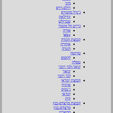
מיני
רולס-רויס
ג’נרל מוטורס
קדילאק
שברולט
גרייט וול מוטור
אורה
Wey
קבוצת הונדה
אקורה
הונדה
טויוטה
לקסוס
טסלה
יגואר-לנד רובר
יגואר
לנד רובר
קבוצת יונדאי
איוניק
ג’נסיס
יונדאי
קיה
קבוצת מרצדס-בנץ
מרצדס-בנץ
סמארט