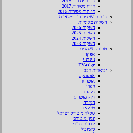
דו”ח מסירות 2018
דו”ח מסירות 2017
דו”חות מסירות 2016
דוח חודשי מסירות משאיות
השקות מקומיות
השקות 2026
השקות 2025
השקות 2024
השקות 2023
טעינה חשמלית
אפקון
ג’ינרג’י
EV-edge
יבואניות רכב
אוטומקס
אוטו חן
גזפרו
דלהום
דלק מוטורס
המזרח
טלקאר
טסלה מוטורס ישראל
יוניון מוטורס
קבוצת כדורי
כלמוביל