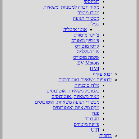
לובינסקי
מאיר חברה למכוניות ומשאיות
מטרו מוטור
מכשירי תנועה
סמלת
אוטו איטליה
צ’יינה מוטורס
צ’מפיון מוטורס
קרסו מוטורס
ש.י.ר-שלמה
שלמה מוטורס
EV Motors
UMI
יבוא עקיף
יבואניות משאיות ואוטובוסים
גולדן סוכנויות
כלמוביל משאיות, אוטובוסים
מאיר משאיות, אוטובוסים
מכשירי תנועה משאיות, אוטובוסים
מקס משאיות ואוטובוסים
פנדן
תעבורה
צ׳יינה מוטורס
UTI
כתבות