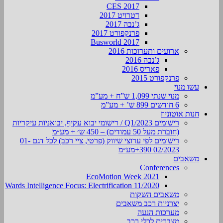
CES 2017
דטרויט 2017
ג’נבה 2017
פרנקפורט 2017
Busworld 2017
ארועים ותערוכות 2016
ג’נבה 2016
פאריס 2016
פרנקפורט 2015
עשו מנוי
מנוי שנתי 1,099 ש”ח + מע”מ
6 חודשים 899 ש’ + מע”מ
חנות אוטוניוז
רישומים Q1/2023 / רישומי יבוא עקיף, יבואניות עיקריות
(חוברת מעל 50 עמודים) – 450 ש׳ + מע״מ
רישומים לפי ערוצי שיווק (פרטי, ציי רכב) לכל דגם 01-
02/2023 390+מע״מ
משאבים
Conferences
EcoMotion Week 2021
Wards Intelligence Focus: Electrification 11/2020
משאבים השקות
יצרניות רכב משאבים
מערכות הנעה
מצברים לכלי רכב