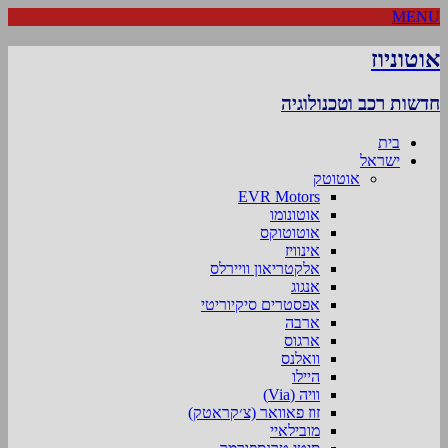
MENU
אוטוניוז
חדשות רכב וטכנולוגיה
בית
ישראל
אוטוטק
EVR Motors
אוטונומו
אוטוטוקס
אינוויז
אלקטריאון וויירלס
אנגוג
אפסטרים סיקיוריטי
ארבה
ארגוס
וואלנס
היילו
וויה (Via)
זוז פאוואר (צ׳קראטק)
מובילאיי