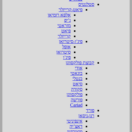
סטלנטיס
פיאט-קרייזלר
אלפא רומיאו
ג’יפ
מזראטי
פיאט
קרייזלר
פיג’ו-סיטרואן
אופל
סיטרואן
פיג’ו
קבוצת פולקסווגן
אודי
בוגאטי
בנטלי
סיאט
סקודה
פולקסווגן
פורשה
Cariad
פורד
רנו-ניסאן
אינפיניטי
דאצ’יה
מיצובישי