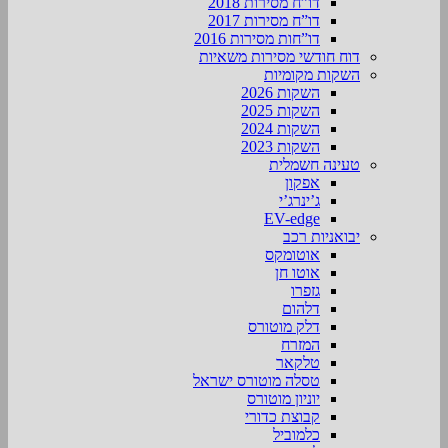
דו”ח מסירות 2018
דו”ח מסירות 2017
דו”חות מסירות 2016
דוח חודשי מסירות משאיות
השקות מקומיות
השקות 2026
השקות 2025
השקות 2024
השקות 2023
טעינה חשמלית
אפקון
ג’ינרג’י
EV-edge
יבואניות רכב
אוטומקס
אוטו חן
גזפרו
דלהום
דלק מוטורס
המזרח
טלקאר
טסלה מוטורס ישראל
יוניון מוטורס
קבוצת כדורי
כלמוביל