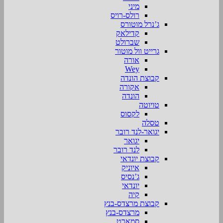
מיני
רולס-רויס
ג’נרל מוטורס
קדילאק
שברולט
גרייט וול מוטור
אורה
Wey
קבוצת הונדה
אקורה
הונדה
טויוטה
לקסוס
טסלה
יגואר-לנד רובר
יגואר
לנד רובר
קבוצת יונדאי
איוניק
ג’נסיס
יונדאי
קיה
קבוצת מרצדס-בנץ
מרצדס-בנץ
סמארט