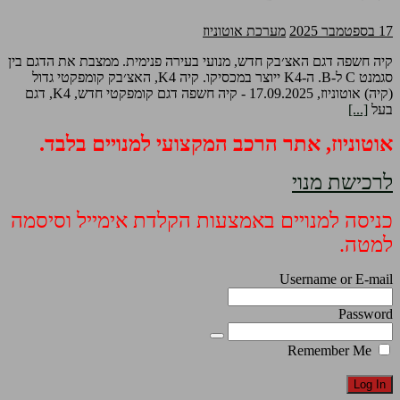
17 בספטמבר 2025
מערכת אוטוניוז
קיה חשפה דגם האצ׳בק חדש, מנועי בעירה פנימית. ממצבת את הדגם בין
סגמנט C ל-B. ה-K4 ייוצר במכסיקו. קיה K4, האצ׳בק קומפקטי גדול
(קיה) אוטוניוז, 17.09.2025 - קיה חשפה דגם קומפקטי חדש, K4, דגם
בעל
[...]
אוטוניוז, אתר הרכב המקצועי למנויים בלבד.
לרכישת מנוי
כניסה למנויים באמצעות הקלדת אימייל וסיסמה
למטה.
Username or E-mail
Password
Remember Me