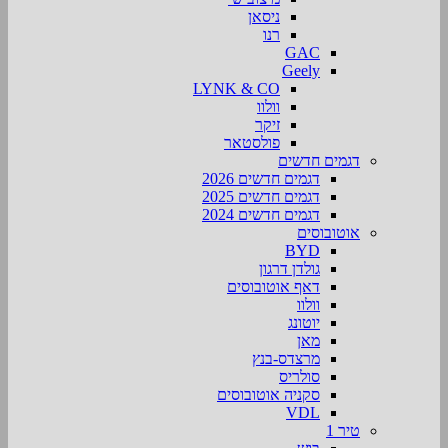
ניסאן
רנו
GAC
Geely
LYNK & CO
וולוו
זיקר
פולסטאר
דגמים חדשים
דגמים חדשים 2026
דגמים חדשים 2025
דגמים חדשים 2024
אוטובוסים
BYD
גולדן דרגון
דאף אוטובוסים
וולוו
יוטונג
מאן
מרצדס-בנץ
סולריס
סקניה אוטובוסים
VDL
טיר 1