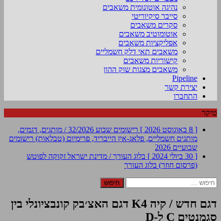
נהיגה אוטונומית משאבים
סייבר סיקיוריטי
סקרים משאבים
אוטומוטיב משאבים
אפליקציות משאבים
משאבים תאי דלק חשמליים
קישוריות משאבים
משאבים מצגות שוק ההון
Pipeline
יצירת קשר
התחברו
טיקר
[ 8 באוגוסט 2026 ]
רישומים שבוע 32/2026 / מותגים, דגמים,
מותגים חשמליים, פלאג-אין הייבריד, פרימיום (טבלאות)
רישומים
שבועיים 2026
[ 30 ביולי 2024 ]
בלוג העורך / מדינת ישראל זקוקה לפוטש
(פרסום חוזר)
בלוג העורך
חיפוש:
דגם חדש / קיה K4 דגם האצ׳בק קונבציונלי בין
סגמנטים C ל-D