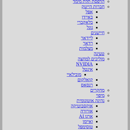
הדפסת תלת מימד
חברות הייטק
אפל
באיידו
בלאקברי
גוגל
חיישנים
ליידאר
רדאר
מצלמות
טעינה
מוליכים למחצה
NVIDIA
אינטל
מובילאיי
קואלקום
רנסאס
מחקרים
מיפוי
נהיגה אוטונומית
אוקסבוטיקה
אורורה
ארגו AI
ואיימו
טוסימפל