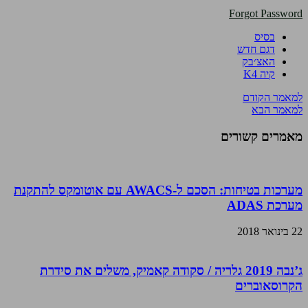
Forgot Password
בסיס
דגם חדש
האצ׳בק
קיה K4
למאמר הקודם
למאמר הבא
מאמרים קשורים
מערכות בטיחות: הסכם ל-AWACS עם אוטומקס להתקנת
מערכת ADAS
22 בינואר 2018
ג’נבה 2019 גלריה / סקודה קאמיק, משלים את סידרת
הקרוסאוברים