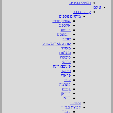
תגמולי בכירים
עולם
קבוצות רכב
מותגים נוספים
אסטון מרטין
אקספנג
דונגפנג
ווינפאסט
לוסיד
לורדסטאון מוטורס
מאזדה
מקלארן
סובארו
סוזוקי
פינינפארינה
פיסקר
פרארי
צ’רי
קארמה
קורוס
ריוויאן
NIO
בי.ווי.די
קבוצת ב.מ.וו
ב.מ.וו