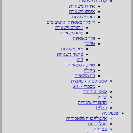
קבוצות משאיות
איווקו משאיות
איסוזו משאיות
דאף משאיות
דיימלר משאיות ואוטובוסים
מרצדס משאיות
פוסו משאיות
וולוו משאיות
טרטון
מאן משאיות
סקניה משאיות
הינו
טויוטה משאיות
ניקולה
רנו משאיות
סטטיסטיקה עולמית
מספרי 2017
קטעי עיתונות
שיווק
תחבורה ציבורית
JATO
טכנולוגיה
אינטליגנציה מלאכותית
אפליקציות
בטיחות