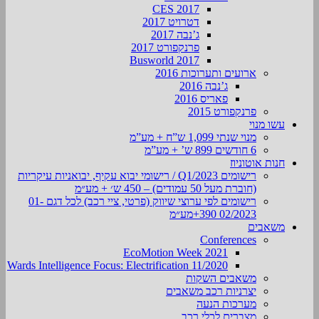
CES 2017
דטרויט 2017
ג’נבה 2017
פרנקפורט 2017
Busworld 2017
ארועים ותערוכות 2016
ג’נבה 2016
פאריס 2016
פרנקפורט 2015
עשו מנוי
מנוי שנתי 1,099 ש”ח + מע”מ
6 חודשים 899 ש’ + מע”מ
חנות אוטוניוז
רישומים Q1/2023 / רישומי יבוא עקיף, יבואניות עיקריות
(חוברת מעל 50 עמודים) – 450 ש׳ + מע״מ
רישומים לפי ערוצי שיווק (פרטי, ציי רכב) לכל דגם 01-
02/2023 390+מע״מ
משאבים
Conferences
EcoMotion Week 2021
Wards Intelligence Focus: Electrification 11/2020
משאבים השקות
יצרניות רכב משאבים
מערכות הנעה
מצברים לכלי רכב