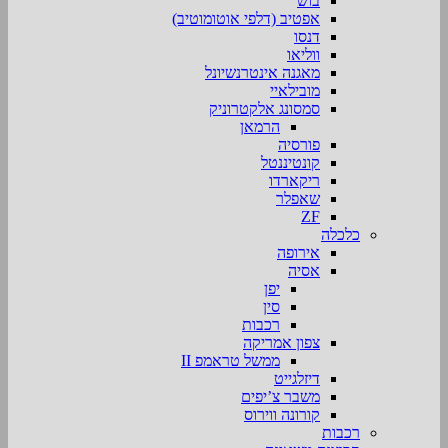
בוש
אפטיב (דלפי אוטומוטיב)
דנסו
ווליאו
מאגנה אינטרנשיונל
מובילאיי
סמסונג אלקטרוניק
הרמאן
פורסיה
קונטיננטל
ריקארדו
שאפלר
ZF
כלכלה
אירופה
אסיה
יפן
סין
רכבות
צפון אמריקה
ממשל טראמפ II
דיזלגייט
משבר צ’יפים
קורונה ווירוס
רכבות