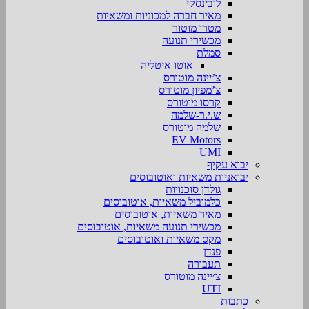
לובינסקי
מאיר חברה למכוניות ומשאיות
מטרו מוטור
מכשירי תנועה
סמלת
אוטו איטליה
צ’יינה מוטורס
צ’מפיון מוטורס
קרסו מוטורס
ש.י.ר-שלמה
שלמה מוטורס
EV Motors
UMI
יבוא עקיף
יבואניות משאיות ואוטובוסים
גולדן סוכנויות
כלמוביל משאיות, אוטובוסים
מאיר משאיות, אוטובוסים
מכשירי תנועה משאיות, אוטובוסים
מקס משאיות ואוטובוסים
פנדן
תעבורה
צ׳יינה מוטורס
UTI
כתבות