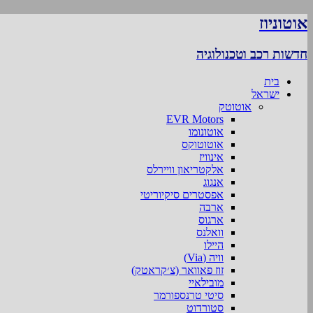
אוטוניוז
חדשות רכב וטכנולוגיה
בית
ישראל
אוטוטק
EVR Motors
אוטונומו
אוטוטוקס
אינוויז
אלקטריאון וויירלס
אנגוג
אפסטרים סיקיוריטי
ארבה
ארגוס
וואלנס
היילו
וויה (Via)
זוז פאוואר (צ׳קראטק)
מובילאיי
סיטי טרנספורמר
סטורדוט