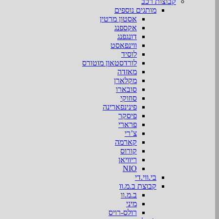
קבוצות רכב
מותגים נוספים
אסטון מרטין
אקספנג
דונגפנג
ווינפאסט
לוסיד
לורדסטאון מוטורס
מאזדה
מקלארן
סובארו
סוזוקי
פינינפארינה
פיסקר
פרארי
צ’רי
קארמה
קורוס
ריוויאן
NIO
בי.ווי.די
קבוצת ב.מ.וו
ב.מ.וו
מיני
רולס-רויס