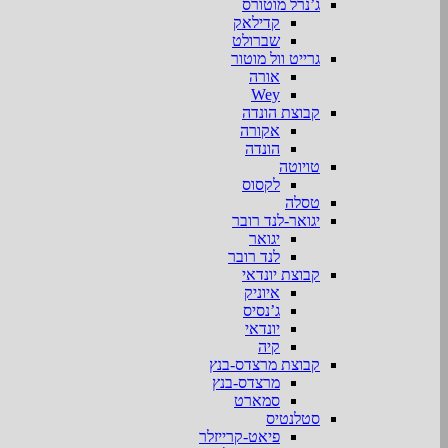
ג’נרל מוטורס
קדילאק
שברולט
גרייט וול מוטור
אורה
Wey
קבוצת הונדה
אקורה
הונדה
טויוטה
לקסוס
טסלה
יגואר-לנד רובר
יגואר
לנד רובר
קבוצת יונדאי
איוניק
ג’נסיס
יונדאי
קיה
קבוצת מרצדס-בנץ
מרצדס-בנץ
סמארט
סטלנטיס
פיאט-קרייזלר