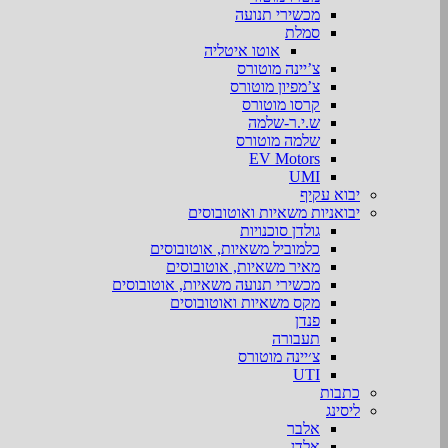
מכשירי תנועה
סמלת
אוטו איטליה
צ’יינה מוטורס
צ’מפיון מוטורס
קרסו מוטורס
ש.י.ר-שלמה
שלמה מוטורס
EV Motors
UMI
יבוא עקיף
יבואניות משאיות ואוטובוסים
גולדן סוכנויות
כלמוביל משאיות, אוטובוסים
מאיר משאיות, אוטובוסים
מכשירי תנועה משאיות, אוטובוסים
מקס משאיות ואוטובוסים
פנדן
תעבורה
צ׳יינה מוטורס
UTI
כתבות
ליסינג
אלבר
אלדן