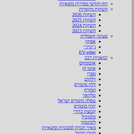
דוח חודשי מסירות משאיות
השקות מקומיות
השקות 2026
השקות 2025
השקות 2024
השקות 2023
טעינה חשמלית
אפקון
ג’ינרג’י
EV-edge
יבואניות רכב
אוטומקס
אוטו חן
גזפרו
דלהום
דלק מוטורס
המזרח
טלקאר
טסלה מוטורס ישראל
יוניון מוטורס
קבוצת כדורי
כלמוביל
לובינסקי
מאיר חברה למכוניות ומשאיות
מטרו מוטור