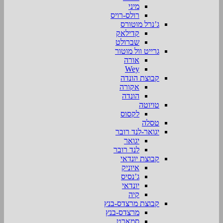
מיני
רולס-רויס
ג’נרל מוטורס
קדילאק
שברולט
גרייט וול מוטור
אורה
Wey
קבוצת הונדה
אקורה
הונדה
טויוטה
לקסוס
טסלה
יגואר-לנד רובר
יגואר
לנד רובר
קבוצת יונדאי
איוניק
ג’נסיס
יונדאי
קיה
קבוצת מרצדס-בנץ
מרצדס-בנץ
סמארט