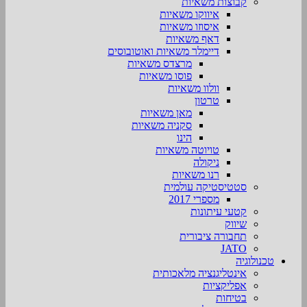
קבוצות משאיות
איווקו משאיות
איסוזו משאיות
דאף משאיות
דיימלר משאיות ואוטובוסים
מרצדס משאיות
פוסו משאיות
וולוו משאיות
טרטון
מאן משאיות
סקניה משאיות
הינו
טויוטה משאיות
ניקולה
רנו משאיות
סטטיסטיקה עולמית
מספרי 2017
קטעי עיתונות
שיווק
תחבורה ציבורית
JATO
טכנולוגיה
אינטליגנציה מלאכותית
אפליקציות
בטיחות