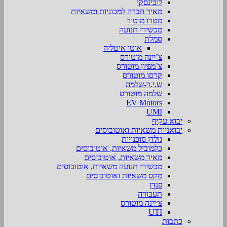
לובינסקי
מאיר חברה למכוניות ומשאיות
מטרו מוטור
מכשירי תנועה
סמלת
אוטו איטליה
צ’יינה מוטורס
צ’מפיון מוטורס
קרסו מוטורס
ש.י.ר-שלמה
שלמה מוטורס
EV Motors
UMI
יבוא עקיף
יבואניות משאיות ואוטובוסים
גולדן סוכנויות
כלמוביל משאיות, אוטובוסים
מאיר משאיות, אוטובוסים
מכשירי תנועה משאיות, אוטובוסים
מקס משאיות ואוטובוסים
פנדן
תעבורה
צ׳יינה מוטורס
UTI
כתבות