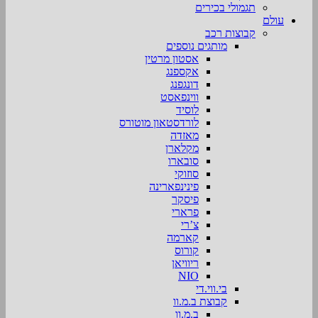
תגמולי בכירים
עולם
קבוצות רכב
מותגים נוספים
אסטון מרטין
אקספנג
דונגפנג
ווינפאסט
לוסיד
לורדסטאון מוטורס
מאזדה
מקלארן
סובארו
סוזוקי
פינינפארינה
פיסקר
פרארי
צ’רי
קארמה
קורוס
ריוויאן
NIO
בי.ווי.די
קבוצת ב.מ.וו
ב.מ.וו