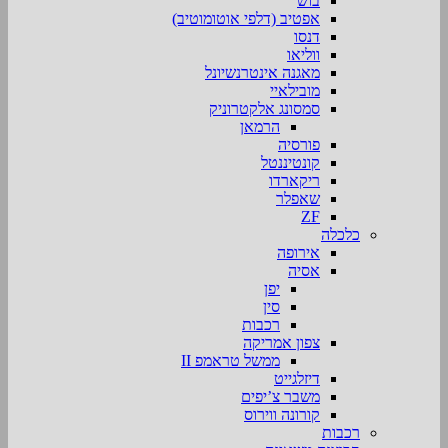
בוש
אפטיב (דלפי אוטומוטיב)
דנסו
ווליאו
מאגנה אינטרנשיונל
מובילאיי
סמסונג אלקטרוניק
הרמאן
פורסיה
קונטיננטל
ריקארדו
שאפלר
ZF
כלכלה
אירופה
אסיה
יפן
סין
רכבות
צפון אמריקה
ממשל טראמפ II
דיזלגייט
משבר צ’יפים
קורונה ווירוס
רכבות