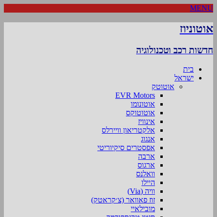
MENU
אוטוניוז
חדשות רכב וטכנולוגיה
בית
ישראל
אוטוטק
EVR Motors
אוטונומו
אוטוטוקס
אינוויז
אלקטריאון וויירלס
אנגוג
אפסטרים סיקיוריטי
ארבה
ארגוס
וואלנס
היילו
וויה (Via)
זוז פאוואר (צ׳קראטק)
מובילאיי