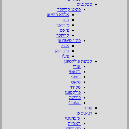
סטלנטיס
פיאט-קרייזלר
אלפא רומיאו
ג’יפ
מזראטי
פיאט
קרייזלר
פיג’ו-סיטרואן
אופל
סיטרואן
פיג’ו
קבוצת פולקסווגן
אודי
בוגאטי
בנטלי
סיאט
סקודה
פולקסווגן
פורשה
Cariad
פורד
רנו-ניסאן
אינפיניטי
דאצ’יה
מיצובישי