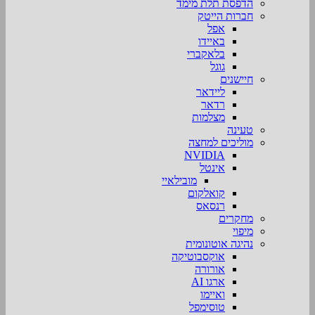
הדפסת תלת מימד
חברות הייטק
אפל
באיידו
בלאקברי
גוגל
חיישנים
ליידאר
רדאר
מצלמות
טעינה
מוליכים למחצה
NVIDIA
אינטל
מובילאיי
קואלקום
רנסאס
מחקרים
מיפוי
נהיגה אוטונומית
אוקסבוטיקה
אורורה
ארגו AI
ואיימו
טוסימפל