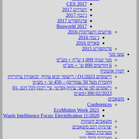
CES 2017
דטרויט 2017
ג’נבה 2017
פרנקפורט 2017
Busworld 2017
ארועים ותערוכות 2016
ג’נבה 2016
פאריס 2016
פרנקפורט 2015
עשו מנוי
מנוי שנתי 1,099 ש”ח + מע”מ
6 חודשים 899 ש’ + מע”מ
חנות אוטוניוז
רישומים Q1/2023 / רישומי יבוא עקיף, יבואניות עיקריות
(חוברת מעל 50 עמודים) – 450 ש׳ + מע״מ
רישומים לפי ערוצי שיווק (פרטי, ציי רכב) לכל דגם 01-
02/2023 390+מע״מ
משאבים
Conferences
EcoMotion Week 2021
Wards Intelligence Focus: Electrification 11/2020
משאבים השקות
יצרניות רכב משאבים
מערכות הנעה
מצברים לכלי רכב