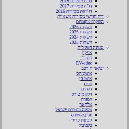
דו”ח מסירות 2018
דו”ח מסירות 2017
דו”חות מסירות 2016
דוח חודשי מסירות משאיות
השקות מקומיות
השקות 2026
השקות 2025
השקות 2024
השקות 2023
טעינה חשמלית
אפקון
ג’ינרג’י
EV-edge
יבואניות רכב
אוטומקס
אוטו חן
גזפרו
דלהום
דלק מוטורס
המזרח
טלקאר
טסלה מוטורס ישראל
יוניון מוטורס
קבוצת כדורי
כלמוביל