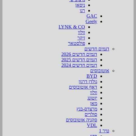
ניסאן
רנו
GAC
Geely
LYNK & CO
וולוו
זיקר
פולסטאר
דגמים חדשים
דגמים חדשים 2026
דגמים חדשים 2025
דגמים חדשים 2024
אוטובוסים
BYD
גולדן דרגון
דאף אוטובוסים
וולוו
יוטונג
מאן
מרצדס-בנץ
סולריס
סקניה אוטובוסים
VDL
טיר 1