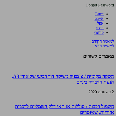
Forgot Password
Luce
אייבס
אפל
בסיס
פרארי
למאמר הקודם
למאמר הבא
מאמרים קשורים
השקה מקומית / צ’מפיון משיקה דור רביעי של אודי A3,
הנעת הייבריד ביניים
2 באוגוסט 2020
חשמול רכבות / סוללות או תאי דלק חשמליים לרכבות
אזוריות, שאנטרים