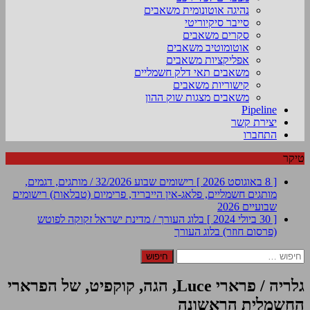
נהיגה אוטונומית משאבים
סייבר סיקיוריטי
סקרים משאבים
אוטומוטיב משאבים
אפליקציות משאבים
משאבים תאי דלק חשמליים
קישוריות משאבים
משאבים מצגות שוק ההון
Pipeline
יצירת קשר
התחברו
טיקר
[ 8 באוגוסט 2026 ]
רישומים שבוע 32/2026 / מותגים, דגמים,
מותגים חשמליים, פלאג-אין הייבריד, פרימיום (טבלאות)
רישומים
שבועיים 2026
[ 30 ביולי 2024 ]
בלוג העורך / מדינת ישראל זקוקה לפוטש
(פרסום חוזר)
בלוג העורך
חיפוש:
גלריה / פרארי Luce, הגה, קוקפיט, של הפרארי
החשמלית הראשונה