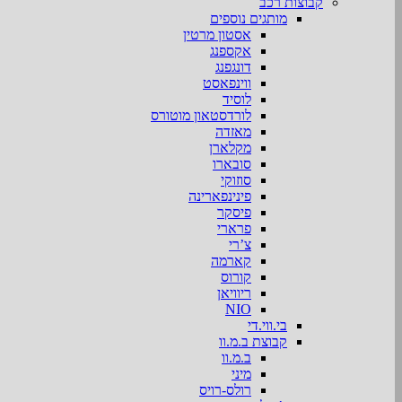
קבוצות רכב
מותגים נוספים
אסטון מרטין
אקספנג
דונגפנג
ווינפאסט
לוסיד
לורדסטאון מוטורס
מאזדה
מקלארן
סובארו
סוזוקי
פינינפארינה
פיסקר
פרארי
צ’רי
קארמה
קורוס
ריוויאן
NIO
בי.ווי.די
קבוצת ב.מ.וו
ב.מ.וו
מיני
רולס-רויס