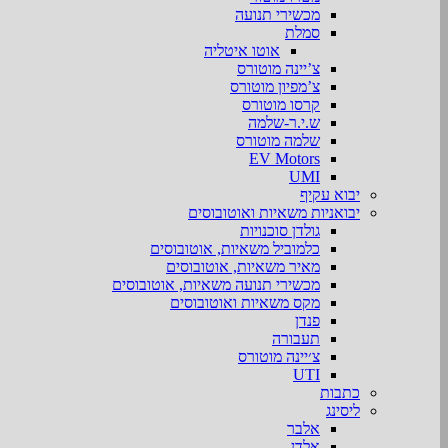
מכשירי תנועה
סמלת
אוטו איטליה
צ’יינה מוטורס
צ’מפיון מוטורס
קרסו מוטורס
ש.י.ר-שלמה
שלמה מוטורס
EV Motors
UMI
יבוא עקיף
יבואניות משאיות ואוטובוסים
גולדן סוכנויות
כלמוביל משאיות, אוטובוסים
מאיר משאיות, אוטובוסים
מכשירי תנועה משאיות, אוטובוסים
מקס משאיות ואוטובוסים
פנדן
תעבורה
צ׳יינה מוטורס
UTI
כתבות
ליסינג
אלבר
אלדן