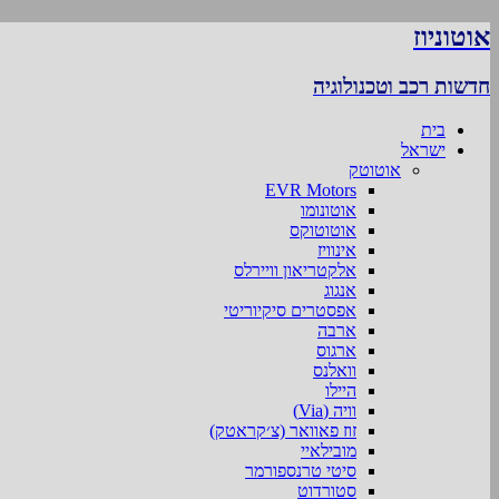
אוטוניוז
חדשות רכב וטכנולוגיה
בית
ישראל
אוטוטק
EVR Motors
אוטונומו
אוטוטוקס
אינוויז
אלקטריאון וויירלס
אנגוג
אפסטרים סיקיוריטי
ארבה
ארגוס
וואלנס
היילו
וויה (Via)
זוז פאוואר (צ׳קראטק)
מובילאיי
סיטי טרנספורמר
סטורדוט