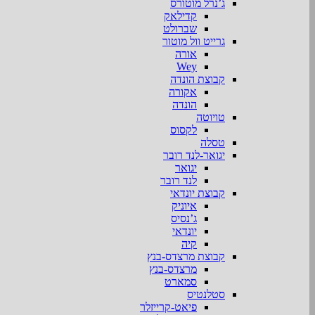
ג’נרל מוטורס
קדילאק
שברולט
גרייט וול מוטור
אורה
Wey
קבוצת הונדה
אקורה
הונדה
טויוטה
לקסוס
טסלה
יגואר-לנד רובר
יגואר
לנד רובר
קבוצת יונדאי
איוניק
ג’נסיס
יונדאי
קיה
קבוצת מרצדס-בנץ
מרצדס-בנץ
סמארט
סטלנטיס
פיאט-קרייזלר