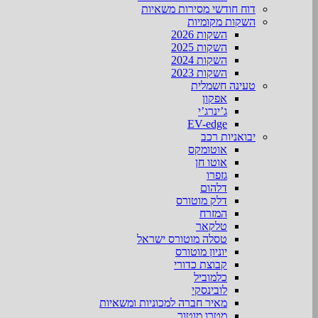
דוח חודשי מסירות משאיות
השקות מקומיות
השקות 2026
השקות 2025
השקות 2024
השקות 2023
טעינה חשמלית
אפקון
ג’ינרג’י
EV-edge
יבואניות רכב
אוטומקס
אוטו חן
גזפרו
דלהום
דלק מוטורס
המזרח
טלקאר
טסלה מוטורס ישראל
יוניון מוטורס
קבוצת כדורי
כלמוביל
לובינסקי
מאיר חברה למכוניות ומשאיות
מטרו מוטור