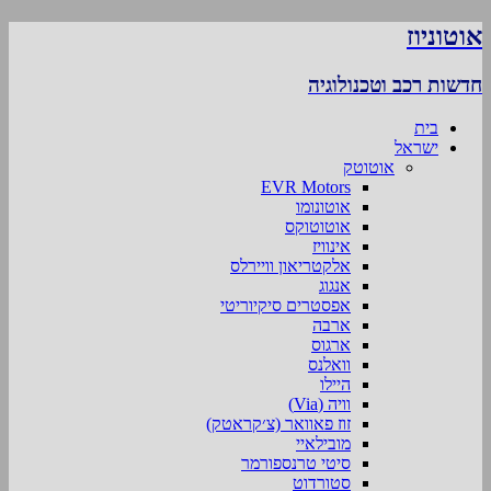
אוטוניוז
חדשות רכב וטכנולוגיה
בית
ישראל
אוטוטק
EVR Motors
אוטונומו
אוטוטוקס
אינוויז
אלקטריאון וויירלס
אנגוג
אפסטרים סיקיוריטי
ארבה
ארגוס
וואלנס
היילו
וויה (Via)
זוז פאוואר (צ׳קראטק)
מובילאיי
סיטי טרנספורמר
סטורדוט