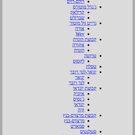
רולס-רויס
ג’נרל מוטורס
קדילאק
שברולט
גרייט וול מוטור
אורה
Wey
קבוצת הונדה
אקורה
הונדה
טויוטה
לקסוס
טסלה
יגואר-לנד רובר
יגואר
לנד רובר
קבוצת יונדאי
איוניק
ג’נסיס
יונדאי
קיה
קבוצת מרצדס-בנץ
מרצדס-בנץ
סמארט
סטלנטיס