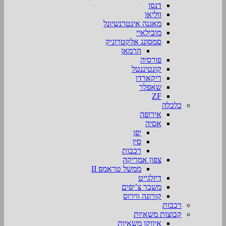
דנסו
ווליאו
מאגנה אינטרנשיונל
מובילאיי
סמסונג אלקטרוניק
הרמאן
פורסיה
קונטיננטל
ריקארדו
שאפלר
ZF
כלכלה
אירופה
אסיה
יפן
סין
רכבות
צפון אמריקה
ממשל טראמפ II
דיזלגייט
משבר צ’יפים
קורונה ווירוס
רכבות
קבוצות משאיות
איווקו משאיות