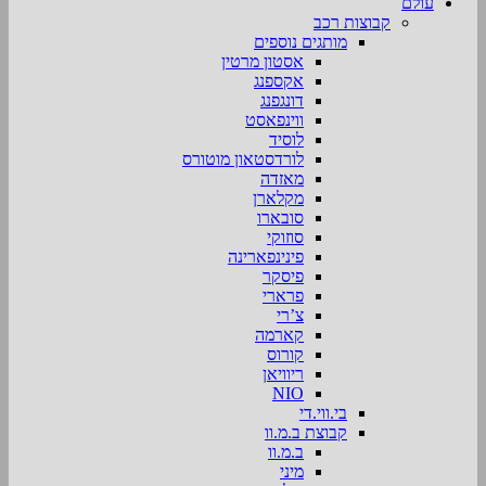
עולם
קבוצות רכב
מותגים נוספים
אסטון מרטין
אקספנג
דונגפנג
ווינפאסט
לוסיד
לורדסטאון מוטורס
מאזדה
מקלארן
סובארו
סוזוקי
פינינפארינה
פיסקר
פרארי
צ’רי
קארמה
קורוס
ריוויאן
NIO
בי.ווי.די
קבוצת ב.מ.וו
ב.מ.וו
מיני