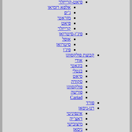
פיאט-קרייזלר
אלפא רומיאו
ג’יפ
מזראטי
פיאט
קרייזלר
פיג’ו-סיטרואן
אופל
סיטרואן
פיג’ו
קבוצת פולקסווגן
אודי
בוגאטי
בנטלי
סיאט
סקודה
פולקסווגן
פורשה
Cariad
פורד
רנו-ניסאן
אינפיניטי
דאצ’יה
מיצובישי
ניסאן