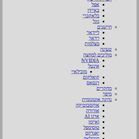
אפל
באיידו
בלאקברי
גוגל
חיישנים
ליידאר
רדאר
מצלמות
טעינה
מוליכים למחצה
NVIDIA
אינטל
מובילאיי
קואלקום
רנסאס
מחקרים
מיפוי
נהיגה אוטונומית
אוקסבוטיקה
אורורה
ארגו AI
ואיימו
טוסימפל
יאנדקס
מובילאיי