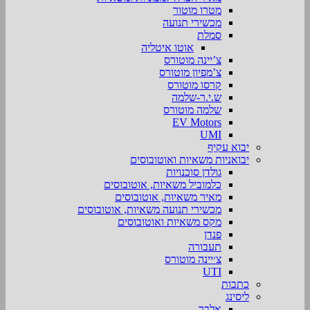
מטרו מוטור
מכשירי תנועה
סמלת
אוטו איטליה
צ’יינה מוטורס
צ’מפיון מוטורס
קרסו מוטורס
ש.י.ר-שלמה
שלמה מוטורס
EV Motors
UMI
יבוא עקיף
יבואניות משאיות ואוטובוסים
גולדן סוכנויות
כלמוביל משאיות, אוטובוסים
מאיר משאיות, אוטובוסים
מכשירי תנועה משאיות, אוטובוסים
מקס משאיות ואוטובוסים
פנדן
תעבורה
צ׳יינה מוטורס
UTI
כתבות
ליסינג
אלבר