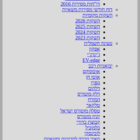
דו”חות מסירות 2016
דוח חודשי מסירות משאיות
השקות מקומיות
השקות 2026
השקות 2025
השקות 2024
השקות 2023
טעינה חשמלית
אפקון
ג’ינרג’י
EV-edge
יבואניות רכב
אוטומקס
אוטו חן
גזפרו
דלהום
דלק מוטורס
המזרח
טלקאר
טסלה מוטורס ישראל
יוניון מוטורס
קבוצת כדורי
כלמוביל
לובינסקי
מאיר חברה למכוניות ומשאיות