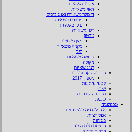
איסוזו משאיות
דאף משאיות
דיימלר משאיות ואוטובוסים
מרצדס משאיות
פוסו משאיות
וולוו משאיות
טרטון
מאן משאיות
סקניה משאיות
הינו
טויוטה משאיות
ניקולה
רנו משאיות
סטטיסטיקה עולמית
מספרי 2017
קטעי עיתונות
שיווק
תחבורה ציבורית
JATO
טכנולוגיה
אינטליגנציה מלאכותית
אפליקציות
בטיחות
הדפסת תלת מימד
חברות הייטק