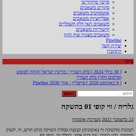
סייבר סיקיוריטי
סקרים משאבים
אוטומוטיב משאבים
אפליקציות משאבים
משאבים תאי דלק חשמליים
קישוריות משאבים
משאבים מצגות שוק ההון
Pipeline
יצירת קשר
התחברו
טיקר
[ 30 ביולי 2024 ]
בלוג העורך / מדינת ישראל זקוקה לפוטש
(פרסום חוזר)
בלוג העורך
[ 9 באוגוסט 2026 ]
פייפליין / אודי 2030
Pipeline
חיפוש:
גלריה / ווי קופי 01 בהשקה
22 בדצמבר 2022
מערכת אוטוניוז
תמונות מהשקת ווי (אוטוניוז) קבוצת סמלת השיקה מותג חדש, ווי, לשוק
המקומי, סיני כמובן, עם דגם אחד, בשלב זה, קופי 01.