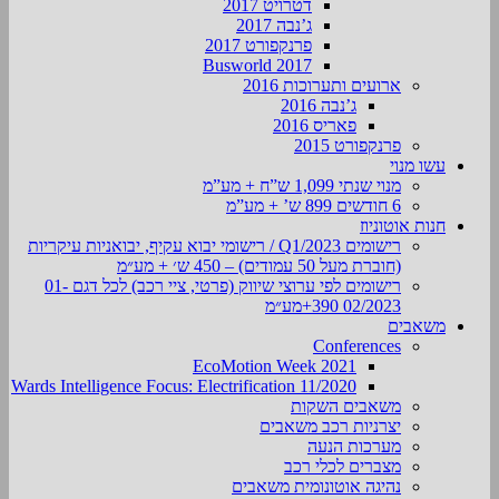
דטרויט 2017
ג’נבה 2017
פרנקפורט 2017
Busworld 2017
ארועים ותערוכות 2016
ג’נבה 2016
פאריס 2016
פרנקפורט 2015
עשו מנוי
מנוי שנתי 1,099 ש”ח + מע”מ
6 חודשים 899 ש’ + מע”מ
חנות אוטוניוז
רישומים Q1/2023 / רישומי יבוא עקיף, יבואניות עיקריות
(חוברת מעל 50 עמודים) – 450 ש׳ + מע״מ
רישומים לפי ערוצי שיווק (פרטי, ציי רכב) לכל דגם 01-
02/2023 390+מע״מ
משאבים
Conferences
EcoMotion Week 2021
Wards Intelligence Focus: Electrification 11/2020
משאבים השקות
יצרניות רכב משאבים
מערכות הנעה
מצברים לכלי רכב
נהיגה אוטונומית משאבים