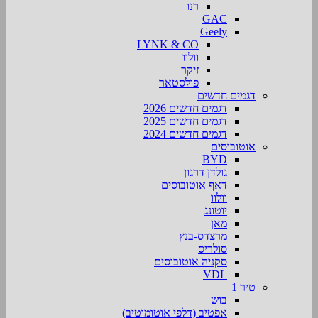
רנו
GAC
Geely
LYNK & CO
וולוו
זיקר
פולסטאר
דגמים חדשים
דגמים חדשים 2026
דגמים חדשים 2025
דגמים חדשים 2024
אוטובוסים
BYD
גולדן דרגון
דאף אוטובוסים
וולוו
יוטונג
מאן
מרצדס-בנץ
סולריס
סקניה אוטובוסים
VDL
טיר 1
בוש
אפטיב (דלפי אוטומוטיב)