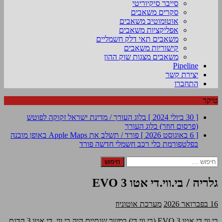
סייבר סיקיוריטי
סקרים משאבים
אוטומוטיב משאבים
אפליקציות משאבים
משאבים תאי דלק חשמליים
קישוריות משאבים
משאבים מצגות שוק ההון
Pipeline
יצירת קשר
התחברו
טיקר
[ 30 ביולי 2024 ]
בלוג העורך / מדינת ישראל זקוקה לפוטש
(פרסום חוזר)
בלוג העורך
[ 6 באוגוסט 2026 ]
פורד / תשלב את Apple Maps באופן מובנה
בפלטפורמת כלי רכב חשמלי חדשה
פורד
חיפוש:
גלריה / בי.ווי.די אטו 3 EVO
16 בפברואר 2026
מערכת אוטוניוז
בי.ווי.די אטו 3 EVO (בי.ווי.די) במשך שנתיים היה בי.ווי. די אטו 3 הדגם