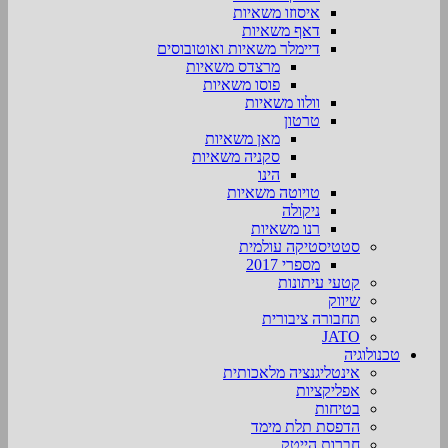
איסוזו משאיות
דאף משאיות
דיימלר משאיות ואוטובוסים
מרצדס משאיות
פוסו משאיות
וולוו משאיות
טרטון
מאן משאיות
סקניה משאיות
הינו
טויוטה משאיות
ניקולה
רנו משאיות
סטטיסטיקה עולמית
מספרי 2017
קטעי עיתונות
שיווק
תחבורה ציבורית
JATO
טכנולוגיה
אינטליגנציה מלאכותית
אפליקציות
בטיחות
הדפסת תלת מימד
חברות הייטק