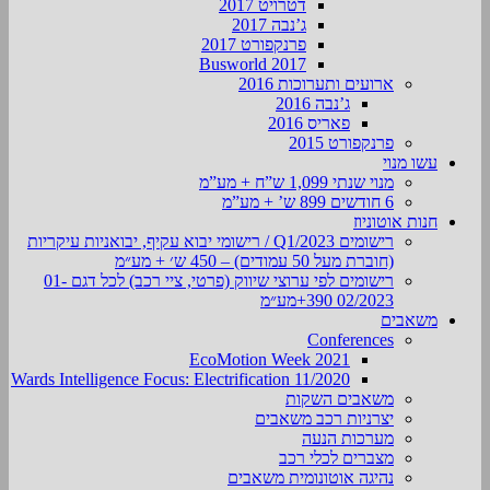
דטרויט 2017
ג’נבה 2017
פרנקפורט 2017
Busworld 2017
ארועים ותערוכות 2016
ג’נבה 2016
פאריס 2016
פרנקפורט 2015
עשו מנוי
מנוי שנתי 1,099 ש”ח + מע”מ
6 חודשים 899 ש’ + מע”מ
חנות אוטוניוז
רישומים Q1/2023 / רישומי יבוא עקיף, יבואניות עיקריות
(חוברת מעל 50 עמודים) – 450 ש׳ + מע״מ
רישומים לפי ערוצי שיווק (פרטי, ציי רכב) לכל דגם 01-
02/2023 390+מע״מ
משאבים
Conferences
EcoMotion Week 2021
Wards Intelligence Focus: Electrification 11/2020
משאבים השקות
יצרניות רכב משאבים
מערכות הנעה
מצברים לכלי רכב
נהיגה אוטונומית משאבים