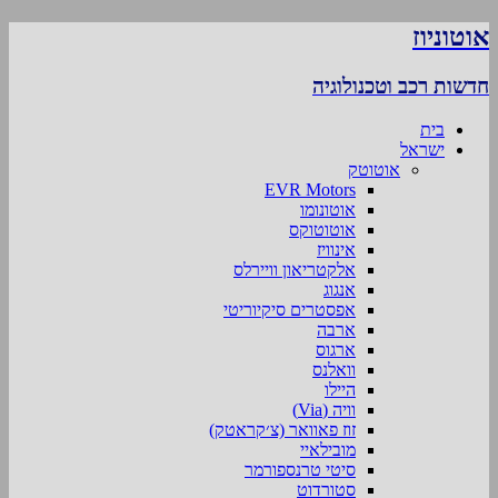
אוטוניוז
חדשות רכב וטכנולוגיה
בית
ישראל
אוטוטק
EVR Motors
אוטונומו
אוטוטוקס
אינוויז
אלקטריאון וויירלס
אנגוג
אפסטרים סיקיוריטי
ארבה
ארגוס
וואלנס
היילו
וויה (Via)
זוז פאוואר (צ׳קראטק)
מובילאיי
סיטי טרנספורמר
סטורדוט