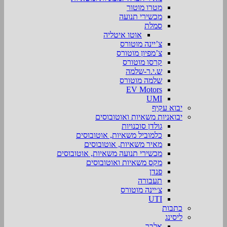
מטרו מוטור
מכשירי תנועה
סמלת
אוטו איטליה
צ’יינה מוטורס
צ’מפיון מוטורס
קרסו מוטורס
ש.י.ר-שלמה
שלמה מוטורס
EV Motors
UMI
יבוא עקיף
יבואניות משאיות ואוטובוסים
גולדן סוכנויות
כלמוביל משאיות, אוטובוסים
מאיר משאיות, אוטובוסים
מכשירי תנועה משאיות, אוטובוסים
מקס משאיות ואוטובוסים
פנדן
תעבורה
צ׳יינה מוטורס
UTI
כתבות
ליסינג
אלבר