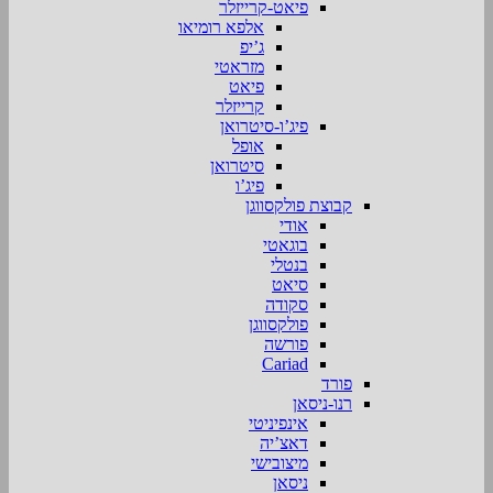
פיאט-קרייזלר
אלפא רומיאו
ג’יפ
מזראטי
פיאט
קרייזלר
פיג’ו-סיטרואן
אופל
סיטרואן
פיג’ו
קבוצת פולקסווגן
אודי
בוגאטי
בנטלי
סיאט
סקודה
פולקסווגן
פורשה
Cariad
פורד
רנו-ניסאן
אינפיניטי
דאצ’יה
מיצובישי
ניסאן