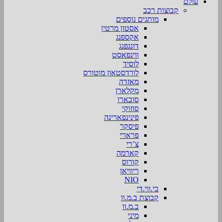
עולם
קבוצות רכב
מותגים נוספים
אסטון מרטין
אקספנג
דונגפנג
ווינפאסט
לוסיד
לורדסטאון מוטורס
מאזדה
מקלארן
סובארו
סוזוקי
פינינפארינה
פיסקר
פרארי
צ’רי
קארמה
קורוס
ריוויאן
NIO
בי.ווי.די
קבוצת ב.מ.וו
ב.מ.וו
מיני