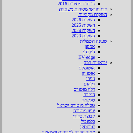
דו”חות מסירות 2016
דוח חודשי מסירות משאיות
השקות מקומיות
השקות 2026
השקות 2025
השקות 2024
השקות 2023
טעינה חשמלית
אפקון
ג’ינרג’י
EV-edge
יבואניות רכב
אוטומקס
אוטו חן
גזפרו
דלהום
דלק מוטורס
המזרח
טלקאר
טסלה מוטורס ישראל
יוניון מוטורס
קבוצת כדורי
כלמוביל
לובינסקי
מאיר חברה למכוניות ומשאיות