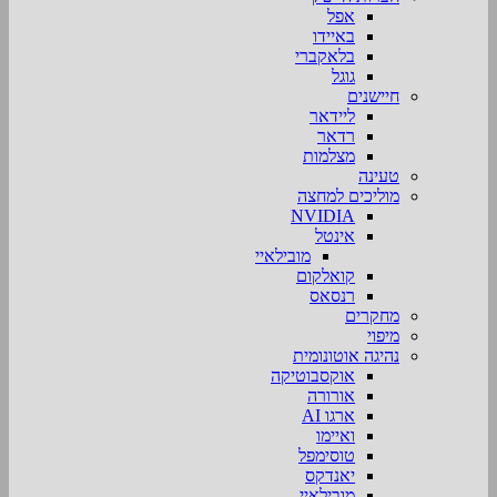
אפל
באיידו
בלאקברי
גוגל
חיישנים
ליידאר
רדאר
מצלמות
טעינה
מוליכים למחצה
NVIDIA
אינטל
מובילאיי
קואלקום
רנסאס
מחקרים
מיפוי
נהיגה אוטונומית
אוקסבוטיקה
אורורה
ארגו AI
ואיימו
טוסימפל
יאנדקס
מובילאיי