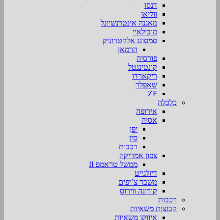
דנסו
ווליאו
מאגנה אינטרנשיונל
מובילאיי
סמסונג אלקטרוניק
הרמאן
פורסיה
קונטיננטל
ריקארדו
שאפלר
ZF
כלכלה
אירופה
אסיה
יפן
סין
רכבות
צפון אמריקה
ממשל טראמפ II
דיזלגייט
משבר צ’יפים
קורונה ווירוס
רכבות
קבוצות משאיות
איווקו משאיות