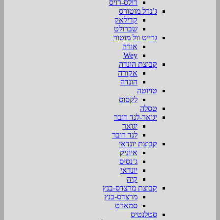
רולס-רויס
ג’נרל מוטורס
קדילאק
שברולט
גרייט וול מוטור
אורה
Wey
קבוצת הונדה
אקורה
הונדה
טויוטה
לקסוס
טסלה
יגואר-לנד רובר
יגואר
לנד רובר
קבוצת יונדאי
איוניק
ג’נסיס
יונדאי
קיה
קבוצת מרצדס-בנץ
מרצדס-בנץ
סמארט
סטלנטיס