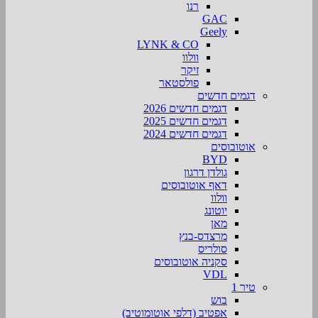
רנו
GAC
Geely
LYNK & CO
וולוו
זיקר
פולסטאר
דגמים חדשים
דגמים חדשים 2026
דגמים חדשים 2025
דגמים חדשים 2024
אוטובוסים
BYD
גולדן דרגון
דאף אוטובוסים
וולוו
יוטונג
מאן
מרצדס-בנץ
סולריס
סקניה אוטובוסים
VDL
טיר 1
בוש
אפטיב (דלפי אוטומוטיב)