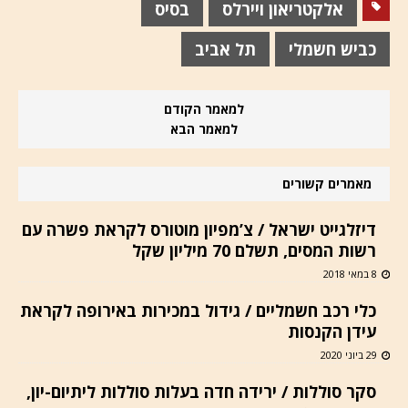
אלקטריאון ויירלס
בסיס
כביש חשמלי
תל אביב
למאמר הקודם
למאמר הבא
מאמרים קשורים
דיזלגייט ישראל / צ’מפיון מוטורס לקראת פשרה עם
רשות המסים, תשלם 70 מיליון שקל
8 במאי 2018
כלי רכב חשמליים / גידול במכירות באירופה לקראת
עידן הקנסות
29 ביוני 2020
סקר סוללות / ירידה חדה בעלות סוללות ליתיום-יון,