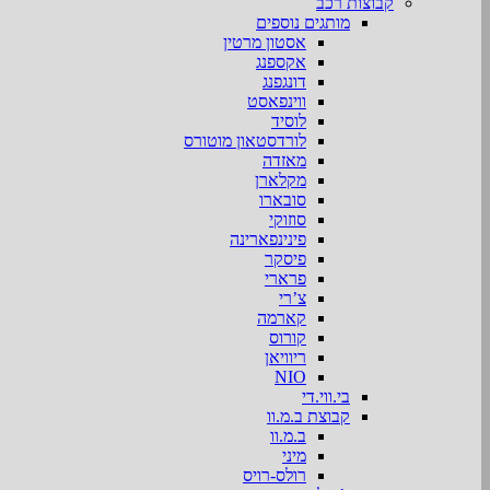
קבוצות רכב
מותגים נוספים
אסטון מרטין
אקספנג
דונגפנג
ווינפאסט
לוסיד
לורדסטאון מוטורס
מאזדה
מקלארן
סובארו
סוזוקי
פינינפארינה
פיסקר
פרארי
צ’רי
קארמה
קורוס
ריוויאן
NIO
בי.ווי.די
קבוצת ב.מ.וו
ב.מ.וו
מיני
רולס-רויס