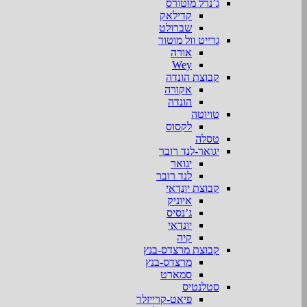
ג’נרל מוטורס
קדילאק
שברולט
גרייט וול מוטור
אורה
Wey
קבוצת הונדה
אקורה
הונדה
טויוטה
לקסוס
טסלה
יגואר-לנד רובר
יגואר
לנד רובר
קבוצת יונדאי
איוניק
ג’נסיס
יונדאי
קיה
קבוצת מרצדס-בנץ
מרצדס-בנץ
סמארט
סטלנטיס
פיאט-קרייזלר