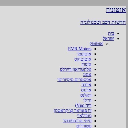
אוטוניוז
חדשות רכב וטכנולוגיה
בית
ישראל
אוטוטק
EVR Motors
אוטונומו
אוטוטוקס
אינוויז
אלקטריאון וויירלס
אנגוג
אפסטרים סיקיוריטי
ארבה
ארגוס
וואלנס
היילו
וויה (Via)
זוז פאוואר (צ׳קראטק)
מובילאיי
סיטי טרנספורמר
סטורדוט