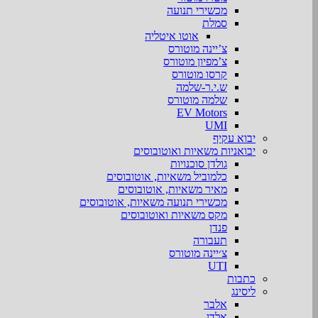
מכשירי תנועה
סמלת
אוטו איטליה
צ’יינה מוטורס
צ’מפיון מוטורס
קרסו מוטורס
ש.י.ר-שלמה
שלמה מוטורס
EV Motors
UMI
יבוא עקיף
יבואניות משאיות ואוטובוסים
גולדן סוכנויות
כלמוביל משאיות, אוטובוסים
מאיר משאיות, אוטובוסים
מכשירי תנועה משאיות, אוטובוסים
מקס משאיות ואוטובוסים
פנדן
תעבורה
צ׳יינה מוטורס
UTI
כתבות
ליסינג
אלבר
אלדן