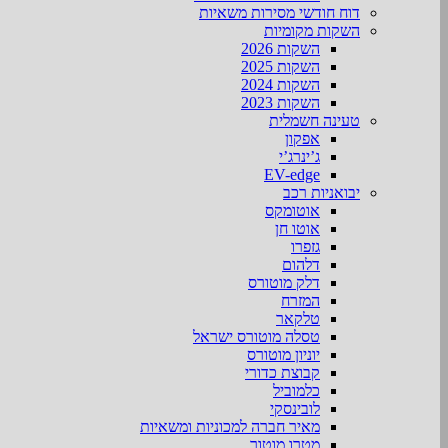
דוח חודשי מסירות משאיות
השקות מקומיות
השקות 2026
השקות 2025
השקות 2024
השקות 2023
טעינה חשמלית
אפקון
ג’ינרג’י
EV-edge
יבואניות רכב
אוטומקס
אוטו חן
גזפרו
דלהום
דלק מוטורס
המזרח
טלקאר
טסלה מוטורס ישראל
יוניון מוטורס
קבוצת כדורי
כלמוביל
לובינסקי
מאיר חברה למכוניות ומשאיות
מטרו מוטור