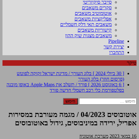
סייבר סיקיוריטי
סקרים משאבים
אוטומוטיב משאבים
אפליקציות משאבים
משאבים תאי דלק חשמליים
קישוריות משאבים
משאבים מצגות שוק ההון
Pipeline
יצירת קשר
התחברו
טיקר
[ 30 ביולי 2024 ]
בלוג העורך / מדינת ישראל זקוקה לפוטש
(פרסום חוזר)
בלוג העורך
[ 6 באוגוסט 2026 ]
פורד / תשלב את Apple Maps באופן מובנה
בפלטפורמת כלי רכב חשמלי חדשה
פורד
חיפוש:
אוטובוסים 04/2023 / מגמה מעורבת במסירות
אפריל, ירידה במיניבוסים, גידול באוטובוסים
16 במאי 2023
מערכת אוטוניוז