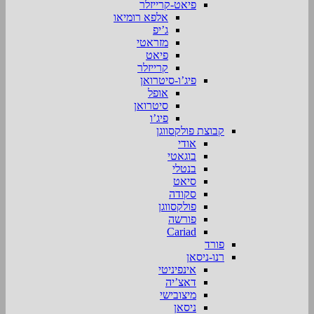
פיאט-קרייזלר
אלפא רומיאו
ג’יפ
מזראטי
פיאט
קרייזלר
פיג’ו-סיטרואן
אופל
סיטרואן
פיג’ו
קבוצת פולקסווגן
אודי
בוגאטי
בנטלי
סיאט
סקודה
פולקסווגן
פורשה
Cariad
פורד
רנו-ניסאן
אינפיניטי
דאצ’יה
מיצובישי
ניסאן