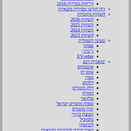
דו”חות מסירות 2016
דוח חודשי מסירות משאיות
השקות מקומיות
השקות 2026
השקות 2025
השקות 2024
השקות 2023
טעינה חשמלית
אפקון
ג’ינרג’י
EV-edge
יבואניות רכב
אוטומקס
אוטו חן
גזפרו
דלהום
דלק מוטורס
המזרח
טלקאר
טסלה מוטורס ישראל
יוניון מוטורס
קבוצת כדורי
כלמוביל
לובינסקי
מאיר חברה למכוניות ומשאיות