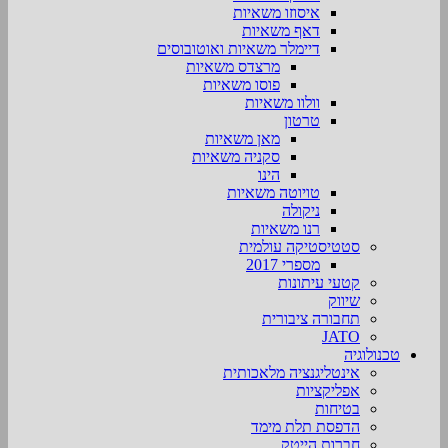
איסוזו משאיות
דאף משאיות
דיימלר משאיות ואוטובוסים
מרצדס משאיות
פוסו משאיות
וולוו משאיות
טרטון
מאן משאיות
סקניה משאיות
הינו
טויוטה משאיות
ניקולה
רנו משאיות
סטטיסטיקה עולמית
מספרי 2017
קטעי עיתונות
שיווק
תחבורה ציבורית
JATO
טכנולוגיה
אינטליגנציה מלאכותית
אפליקציות
בטיחות
הדפסת תלת מימד
חברות הייטק