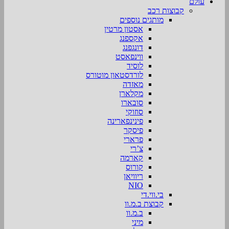
עולם
קבוצות רכב
מותגים נוספים
אסטון מרטין
אקספנג
דונגפנג
ווינפאסט
לוסיד
לורדסטאון מוטורס
מאזדה
מקלארן
סובארו
סוזוקי
פינינפארינה
פיסקר
פרארי
צ’רי
קארמה
קורוס
ריוויאן
NIO
בי.ווי.די
קבוצת ב.מ.וו
ב.מ.וו
מיני