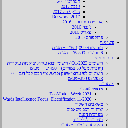
דטרויט 2017
ג’נבה 2017
פרנקפורט 2017
Busworld 2017
ארועים ותערוכות 2016
ג’נבה 2016
פאריס 2016
פרנקפורט 2015
עשו מנוי
מנוי שנתי 1,099 ש”ח + מע”מ
6 חודשים 899 ש’ + מע”מ
חנות אוטוניוז
רישומים Q1/2023 / רישומי יבוא עקיף, יבואניות עיקריות
(חוברת מעל 50 עמודים) – 450 ש׳ + מע״מ
רישומים לפי ערוצי שיווק (פרטי, ציי רכב) לכל דגם 01-
02/2023 390+מע״מ
משאבים
Conferences
EcoMotion Week 2021
Wards Intelligence Focus: Electrification 11/2020
משאבים השקות
יצרניות רכב משאבים
מערכות הנעה
מצברים לכלי רכב
נהיגה אוטונומית משאבים