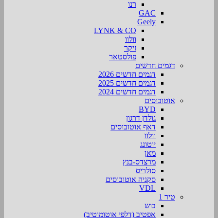
רנו
GAC
Geely
LYNK & CO
וולוו
זיקר
פולסטאר
דגמים חדשים
דגמים חדשים 2026
דגמים חדשים 2025
דגמים חדשים 2024
אוטובוסים
BYD
גולדן דרגון
דאף אוטובוסים
וולוו
יוטונג
מאן
מרצדס-בנץ
סולריס
סקניה אוטובוסים
VDL
טיר 1
בוש
אפטיב (דלפי אוטומוטיב)