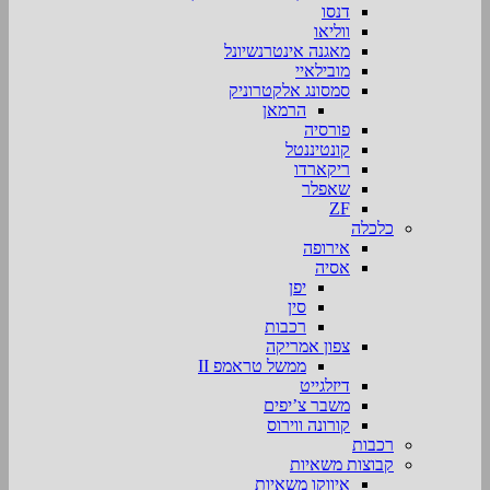
דנסו
ווליאו
מאגנה אינטרנשיונל
מובילאיי
סמסונג אלקטרוניק
הרמאן
פורסיה
קונטיננטל
ריקארדו
שאפלר
ZF
כלכלה
אירופה
אסיה
יפן
סין
רכבות
צפון אמריקה
ממשל טראמפ II
דיזלגייט
משבר צ’יפים
קורונה ווירוס
רכבות
קבוצות משאיות
איווקו משאיות