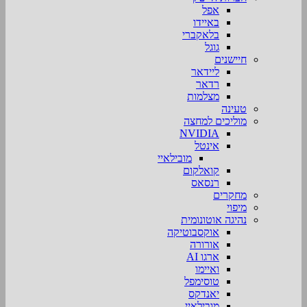
אפל
באיידו
בלאקברי
גוגל
חיישנים
ליידאר
רדאר
מצלמות
טעינה
מוליכים למחצה
NVIDIA
אינטל
מובילאיי
קואלקום
רנסאס
מחקרים
מיפוי
נהיגה אוטונומית
אוקסבוטיקה
אורורה
ארגו AI
ואיימו
טוסימפל
יאנדקס
מובילאיי