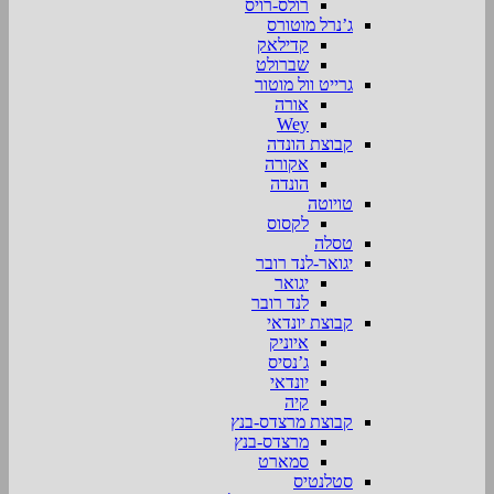
רולס-רויס
ג’נרל מוטורס
קדילאק
שברולט
גרייט וול מוטור
אורה
Wey
קבוצת הונדה
אקורה
הונדה
טויוטה
לקסוס
טסלה
יגואר-לנד רובר
יגואר
לנד רובר
קבוצת יונדאי
איוניק
ג’נסיס
יונדאי
קיה
קבוצת מרצדס-בנץ
מרצדס-בנץ
סמארט
סטלנטיס