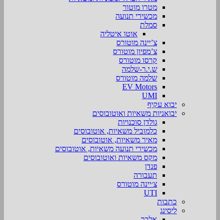
מטרו מוטור
מכשירי תנועה
סמלת
אוטו איטליה
צ’יינה מוטורס
צ’מפיון מוטורס
קרסו מוטורס
ש.י.ר-שלמה
שלמה מוטורס
EV Motors
UMI
יבוא עקיף
יבואניות משאיות ואוטובוסים
גולדן סוכנויות
כלמוביל משאיות, אוטובוסים
מאיר משאיות, אוטובוסים
מכשירי תנועה משאיות, אוטובוסים
מקס משאיות ואוטובוסים
פנדן
תעבורה
צ׳יינה מוטורס
UTI
כתבות
ליסינג
אלבר