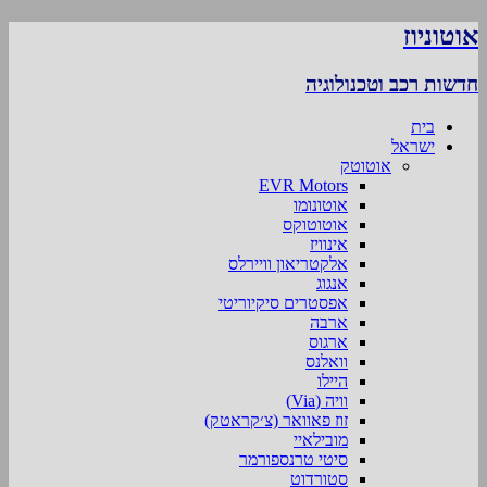
אוטוניוז
חדשות רכב וטכנולוגיה
בית
ישראל
אוטוטק
EVR Motors
אוטונומו
אוטוטוקס
אינוויז
אלקטריאון וויירלס
אנגוג
אפסטרים סיקיוריטי
ארבה
ארגוס
וואלנס
היילו
וויה (Via)
זוז פאוואר (צ׳קראטק)
מובילאיי
סיטי טרנספורמר
סטורדוט