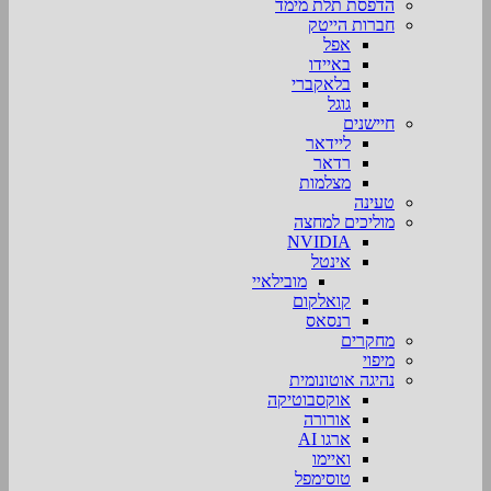
הדפסת תלת מימד
חברות הייטק
אפל
באיידו
בלאקברי
גוגל
חיישנים
ליידאר
רדאר
מצלמות
טעינה
מוליכים למחצה
NVIDIA
אינטל
מובילאיי
קואלקום
רנסאס
מחקרים
מיפוי
נהיגה אוטונומית
אוקסבוטיקה
אורורה
ארגו AI
ואיימו
טוסימפל