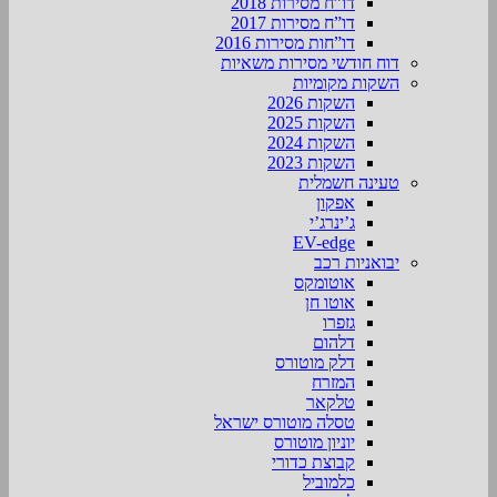
דו”ח מסירות 2018
דו”ח מסירות 2017
דו”חות מסירות 2016
דוח חודשי מסירות משאיות
השקות מקומיות
השקות 2026
השקות 2025
השקות 2024
השקות 2023
טעינה חשמלית
אפקון
ג’ינרג’י
EV-edge
יבואניות רכב
אוטומקס
אוטו חן
גזפרו
דלהום
דלק מוטורס
המזרח
טלקאר
טסלה מוטורס ישראל
יוניון מוטורס
קבוצת כדורי
כלמוביל