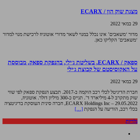
מצגת שוק הון / ECARX
29 במאי 2022
מדור ‘משאבים’ אינו נכלל במנוי לשאר מדורי אוטוניוז לרכישת מנוי למדור
‘משאבים’ הקליקו כאן.
ספאק / ECARX, בשליטת ג׳ילי, בהנפקת ספאק, מבוססת
על האקוסיסטם של קבוצת ג׳ילי
29 במאי 2022
חברת הדיגיטל לכלי רכב הוקמה ב-2017. תבצע הנפקת ספאק לפי שווי
שוק מתקרב ל-4 מיליארד ד’. תגייס כ-300 מיליון דולר. אוטוניוז,
29.05.2022 – ECARX Holdings Inc, חברה סינית העוסקת בדיגיטציה
בכלי רכב, הודיעה על הנפקת
[…]
גלריות