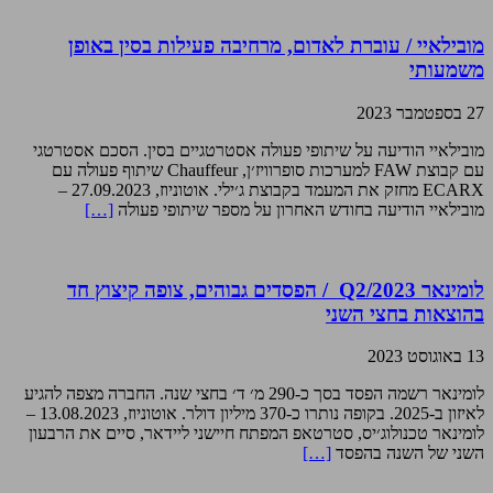
מובילאיי / עוברת לאדום, מרחיבה פעילות בסין באופן
משמעותי
27 בספטמבר 2023
מובילאיי הודיעה על שיתופי פעולה אסטרטגיים בסין. הסכם אסטרטגי
עם קבוצת FAW למערכות סופרוויז׳ן, Chauffeur שיתוף פעולה עם
ECARX מחזק את המעמד בקבוצת ג׳ילי. אוטוניוז, 27.09.2023 –
מובילאיי הודיעה בחודש האחרון על מספר שיתופי פעולה
[…]
לומינאר Q2/2023 / הפסדים גבוהים, צופה קיצוץ חד
בהוצאות בחצי השני
13 באוגוסט 2023
לומינאר רשמה הפסד בסך כ-290 מ׳ ד׳ בחצי שנה. החברה מצפה להגיע
לאיזון ב-2025. בקופה נותרו כ-370 מיליון דולר. אוטוניוז, 13.08.2023 –
לומינאר טכנולוג׳יס, סטרטאפ המפתח חיישני ליידאר, סיים את הרבעון
השני של השנה בהפסד
[…]