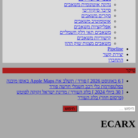
נהיגה אוטונומית משאבים
סייבר סיקיוריטי
סקרים משאבים
אוטומוטיב משאבים
אפליקציות משאבים
משאבים תאי דלק חשמליים
קישוריות משאבים
משאבים מצגות שוק ההון
Pipeline
יצירת קשר
התחברו
טיקר
[ 6 באוגוסט 2026 ]
פורד / תשלב את Apple Maps באופן מובנה
בפלטפורמת כלי רכב חשמלי חדשה
פורד
[ 30 ביולי 2024 ]
בלוג העורך / מדינת ישראל זקוקה לפוטש
(פרסום חוזר)
בלוג העורך
חיפוש:
ECARX