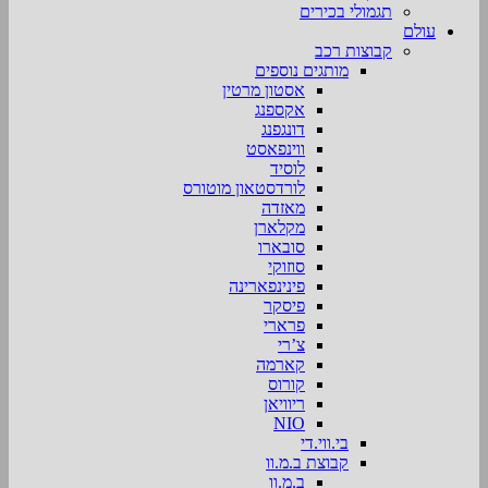
תגמולי בכירים
עולם
קבוצות רכב
מותגים נוספים
אסטון מרטין
אקספנג
דונגפנג
ווינפאסט
לוסיד
לורדסטאון מוטורס
מאזדה
מקלארן
סובארו
סוזוקי
פינינפארינה
פיסקר
פרארי
צ’רי
קארמה
קורוס
ריוויאן
NIO
בי.ווי.די
קבוצת ב.מ.וו
ב.מ.וו