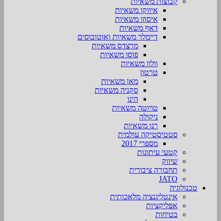
קבוצות משאיות
איווקו משאיות
איסוזו משאיות
דאף משאיות
דיימלר משאיות ואוטובוסים
מרצדס משאיות
פוסו משאיות
וולוו משאיות
טרטון
מאן משאיות
סקניה משאיות
הינו
טויוטה משאיות
ניקולה
רנו משאיות
סטטיסטיקה עולמית
מספרי 2017
קטעי עיתונות
שיווק
תחבורה ציבורית
JATO
טכנולוגיה
אינטליגנציה מלאכותית
אפליקציות
בטיחות