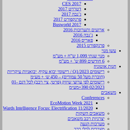
CES 2017
דטרויט 2017
ג’נבה 2017
פרנקפורט 2017
Busworld 2017
ארועים ותערוכות 2016
ג’נבה 2016
פאריס 2016
פרנקפורט 2015
עשו מנוי
מנוי שנתי 1,099 ש”ח + מע”מ
6 חודשים 899 ש’ + מע”מ
חנות אוטוניוז
רישומים Q1/2023 / רישומי יבוא עקיף, יבואניות עיקריות
(חוברת מעל 50 עמודים) – 450 ש׳ + מע״מ
רישומים לפי ערוצי שיווק (פרטי, ציי רכב) לכל דגם 01-
02/2023 390+מע״מ
משאבים
Conferences
EcoMotion Week 2021
Wards Intelligence Focus: Electrification 11/2020
משאבים השקות
יצרניות רכב משאבים
מערכות הנעה
מצברים לכלי רכב