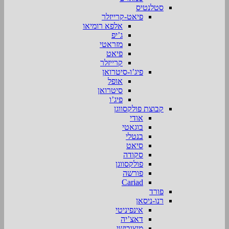
סטלנטיס
פיאט-קרייזלר
אלפא רומיאו
ג’יפ
מזראטי
פיאט
קרייזלר
פיג’ו-סיטרואן
אופל
סיטרואן
פיג’ו
קבוצת פולקסווגן
אודי
בוגאטי
בנטלי
סיאט
סקודה
פולקסווגן
פורשה
Cariad
פורד
רנו-ניסאן
אינפיניטי
דאצ’יה
מיצובישי