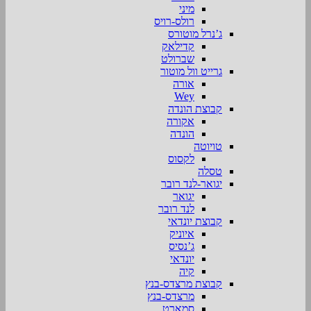
מיני
רולס-רויס
ג’נרל מוטורס
קדילאק
שברולט
גרייט וול מוטור
אורה
Wey
קבוצת הונדה
אקורה
הונדה
טויוטה
לקסוס
טסלה
יגואר-לנד רובר
יגואר
לנד רובר
קבוצת יונדאי
איוניק
ג’נסיס
יונדאי
קיה
קבוצת מרצדס-בנץ
מרצדס-בנץ
סמארט