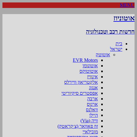
MENU
אוטוניוז
חדשות רכב וטכנולוגיה
בית
ישראל
אוטוטק
EVR Motors
אוטונומו
אוטוטוקס
אינוויז
אלקטריאון וויירלס
אנגוג
אפסטרים סיקיוריטי
ארבה
ארגוס
וואלנס
היילו
וויה (Via)
זוז פאוואר (צ׳קראטק)
מובילאיי