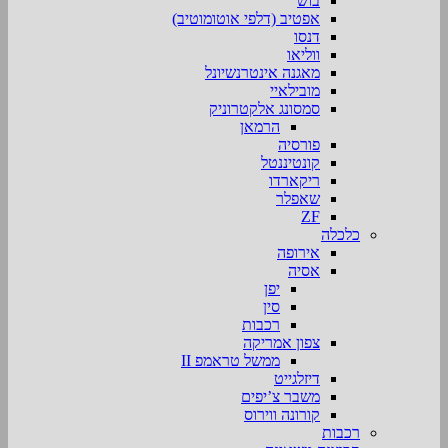
בוש
אפטיב (דלפי אוטומוטיב)
דנסו
ווליאו
מאגנה אינטרנשיונל
מובילאיי
סמסונג אלקטרוניק
הרמאן
פורסיה
קונטיננטל
ריקארדו
שאפלר
ZF
כלכלה
אירופה
אסיה
יפן
סין
רכבות
צפון אמריקה
ממשל טראמפ II
דיזלגייט
משבר צ’יפים
קורונה ווירוס
רכבות