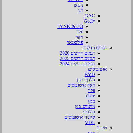
ניסאן
רנו
GAC
Geely
LYNK & CO
וולוו
זיקר
פולסטאר
דגמים חדשים
דגמים חדשים 2026
דגמים חדשים 2025
דגמים חדשים 2024
אוטובוסים
BYD
גולדן דרגון
דאף אוטובוסים
וולוו
יוטונג
מאן
מרצדס-בנץ
סולריס
סקניה אוטובוסים
VDL
טיר 1