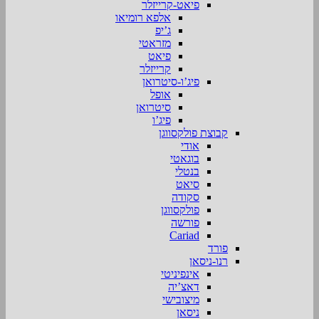
פיאט-קרייזלר
אלפא רומיאו
ג’יפ
מזראטי
פיאט
קרייזלר
פיג’ו-סיטרואן
אופל
סיטרואן
פיג’ו
קבוצת פולקסווגן
אודי
בוגאטי
בנטלי
סיאט
סקודה
פולקסווגן
פורשה
Cariad
פורד
רנו-ניסאן
אינפיניטי
דאצ’יה
מיצובישי
ניסאן