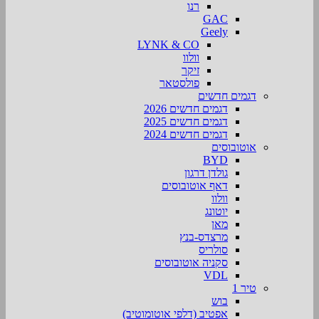
רנו
GAC
Geely
LYNK & CO
וולוו
זיקר
פולסטאר
דגמים חדשים
דגמים חדשים 2026
דגמים חדשים 2025
דגמים חדשים 2024
אוטובוסים
BYD
גולדן דרגון
דאף אוטובוסים
וולוו
יוטונג
מאן
מרצדס-בנץ
סולריס
סקניה אוטובוסים
VDL
טיר 1
בוש
אפטיב (דלפי אוטומוטיב)