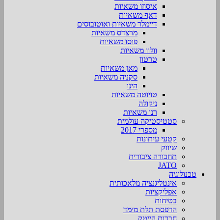
איסוזו משאיות
דאף משאיות
דיימלר משאיות ואוטובוסים
מרצדס משאיות
פוסו משאיות
וולוו משאיות
טרטון
מאן משאיות
סקניה משאיות
הינו
טויוטה משאיות
ניקולה
רנו משאיות
סטטיסטיקה עולמית
מספרי 2017
קטעי עיתונות
שיווק
תחבורה ציבורית
JATO
טכנולוגיה
אינטליגנציה מלאכותית
אפליקציות
בטיחות
הדפסת תלת מימד
חברות הייטק