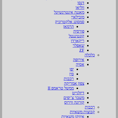
דנסו
ווליאו
מאגנה אינטרנשיונל
מובילאיי
סמסונג אלקטרוניק
הרמאן
פורסיה
קונטיננטל
ריקארדו
שאפלר
ZF
כלכלה
אירופה
אסיה
יפן
סין
רכבות
צפון אמריקה
ממשל טראמפ II
דיזלגייט
משבר צ’יפים
קורונה ווירוס
רכבות
קבוצות משאיות
איווקו משאיות