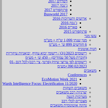
דטרויט 2017
ג’נבה 2017
פרנקפורט 2017
Busworld 2017
ארועים ותערוכות 2016
ג’נבה 2016
פאריס 2016
פרנקפורט 2015
עשו מנוי
מנוי שנתי 1,099 ש”ח + מע”מ
6 חודשים 899 ש’ + מע”מ
חנות אוטוניוז
רישומים Q1/2023 / רישומי יבוא עקיף, יבואניות עיקריות
(חוברת מעל 50 עמודים) – 450 ש׳ + מע״מ
רישומים לפי ערוצי שיווק (פרטי, ציי רכב) לכל דגם 01-
02/2023 390+מע״מ
משאבים
Conferences
EcoMotion Week 2021
Wards Intelligence Focus: Electrification 11/2020
משאבים השקות
יצרניות רכב משאבים
מערכות הנעה
מצברים לכלי רכב
נהיגה אוטונומית משאבים