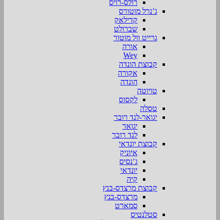
רולס-רויס
ג’נרל מוטורס
קדילאק
שברולט
גרייט וול מוטור
אורה
Wey
קבוצת הונדה
אקורה
הונדה
טויוטה
לקסוס
טסלה
יגואר-לנד רובר
יגואר
לנד רובר
קבוצת יונדאי
איוניק
ג’נסיס
יונדאי
קיה
קבוצת מרצדס-בנץ
מרצדס-בנץ
סמארט
סטלנטיס