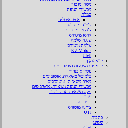
מטרו מוטור
מכשירי תנועה
סמלת
אוטו איטליה
צ’יינה מוטורס
צ’מפיון מוטורס
קרסו מוטורס
ש.י.ר-שלמה
שלמה מוטורס
EV Motors
UMI
יבוא עקיף
יבואניות משאיות ואוטובוסים
גולדן סוכנויות
כלמוביל משאיות, אוטובוסים
מאיר משאיות, אוטובוסים
מכשירי תנועה משאיות, אוטובוסים
מקס משאיות ואוטובוסים
פנדן
תעבורה
צ׳יינה מוטורס
UTI
כתבות
ליסינג
אלבר