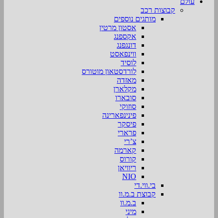
עולם
קבוצות רכב
מותגים נוספים
אסטון מרטין
אקספנג
דונגפנג
ווינפאסט
לוסיד
לורדסטאון מוטורס
מאזדה
מקלארן
סובארו
סוזוקי
פינינפארינה
פיסקר
פרארי
צ’רי
קארמה
קורוס
ריוויאן
NIO
בי.ווי.די
קבוצת ב.מ.וו
ב.מ.וו
מיני