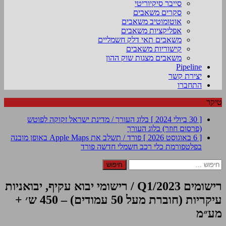
סייבר סיקיוריטי
סקרים משאבים
אוטומוטיב משאבים
אפליקציות משאבים
משאבים תאי דלק חשמליים
קישוריות משאבים
משאבים מצגות שוק ההון
Pipeline
יצירת קשר
התחברו
טיקר
[ 30 ביולי 2024 ]
בלוג העורך / מדינת ישראל זקוקה לפוטש
(פרסום חוזר)
בלוג העורך
[ 6 באוגוסט 2026 ]
פורד / תשלב את Apple Maps באופן מובנה
בפלטפורמת כלי רכב חשמלי חדשה
פורד
חיפוש:
רישומים Q1/2023 / רישומי יבוא עקיף, יבואניות
עיקריות (חוברת מעל 50 עמודים) – 450 ש׳ +
מע״מ