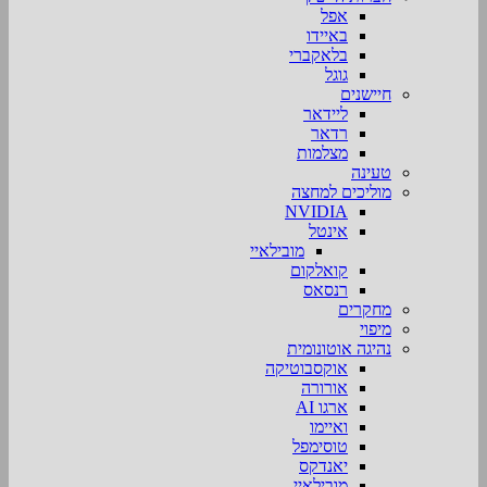
אפל
באיידו
בלאקברי
גוגל
חיישנים
ליידאר
רדאר
מצלמות
טעינה
מוליכים למחצה
NVIDIA
אינטל
מובילאיי
קואלקום
רנסאס
מחקרים
מיפוי
נהיגה אוטונומית
אוקסבוטיקה
אורורה
ארגו AI
ואיימו
טוסימפל
יאנדקס
מובילאיי