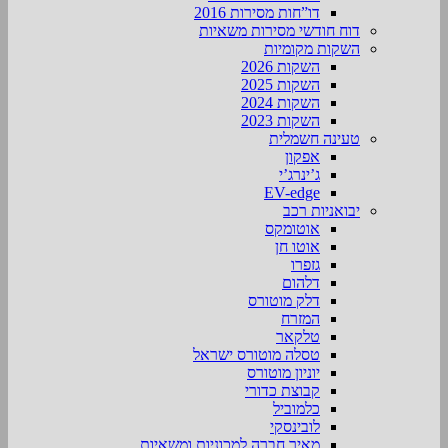
דו”חות מסירות 2016
דוח חודשי מסירות משאיות
השקות מקומיות
השקות 2026
השקות 2025
השקות 2024
השקות 2023
טעינה חשמלית
אפקון
ג’ינרג’י
EV-edge
יבואניות רכב
אוטומקס
אוטו חן
גזפרו
דלהום
דלק מוטורס
המזרח
טלקאר
טסלה מוטורס ישראל
יוניון מוטורס
קבוצת כדורי
כלמוביל
לובינסקי
מאיר חברה למכוניות ומשאיות