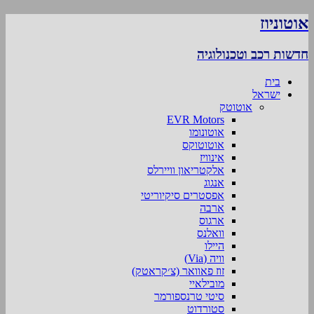
אוטוניוז
חדשות רכב וטכנולוגיה
בית
ישראל
אוטוטק
EVR Motors
אוטונומו
אוטוטוקס
אינוויז
אלקטריאון וויירלס
אנגוג
אפסטרים סיקיוריטי
ארבה
ארגוס
וואלנס
היילו
וויה (Via)
זוז פאוואר (צ׳קראטק)
מובילאיי
סיטי טרנספורמר
סטורדוט