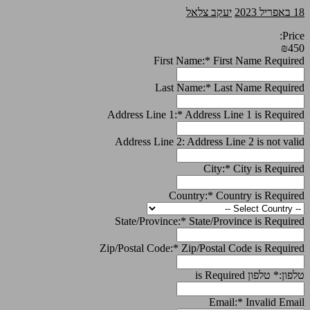
18 באפריל 2023
יעקב צלאל
Price:
₪450
First Name:*
First Name Required
Last Name:*
Last Name Required
Address Line 1:*
Address Line 1 is Required
Address Line 2:
Address Line 2 is not valid
City:*
City is Required
Country:*
Country is Required
State/Province:*
State/Province is Required
Zip/Postal Code:*
Zip/Postal Code is Required
טלפון:*
טלפון is Required
Email:*
Invalid Email