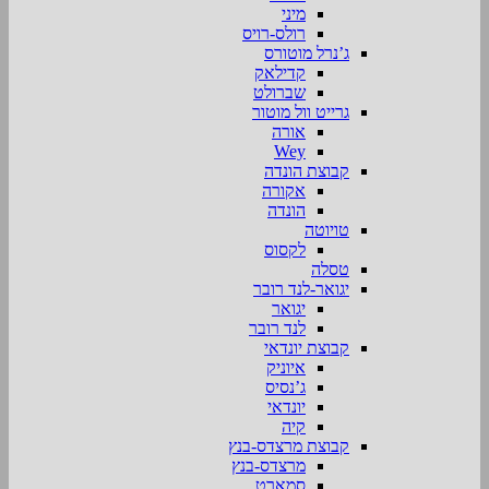
מיני
רולס-רויס
ג’נרל מוטורס
קדילאק
שברולט
גרייט וול מוטור
אורה
Wey
קבוצת הונדה
אקורה
הונדה
טויוטה
לקסוס
טסלה
יגואר-לנד רובר
יגואר
לנד רובר
קבוצת יונדאי
איוניק
ג’נסיס
יונדאי
קיה
קבוצת מרצדס-בנץ
מרצדס-בנץ
סמארט