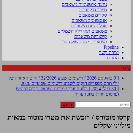
נהיגה אוטונומית משאבים
סייבר סיקיוריטי
סקרים משאבים
אוטומוטיב משאבים
אפליקציות משאבים
משאבים תאי דלק חשמליים
קישוריות משאבים
משאבים מצגות שוק ההון
Pipeline
יצירת קשר
התחברו
טיקר
[ 9 באוגוסט 2026 ]
רישומים שבוע 32/2026 / היום האחרון של
יולי תרם מספרים חזקים לשבוע
רישומים שבועיים 2026
[ 30 ביולי 2024 ]
בלוג העורך / מדינת ישראל זקוקה לפוטש
(פרסום חוזר)
בלוג העורך
חיפוש:
קרסו מוטורס / רוכשת את מטרו מוטור במאות
מיליוני שקלים