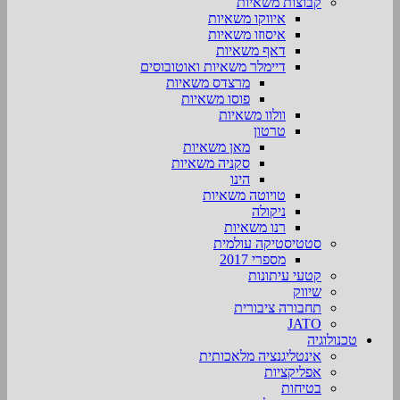
קבוצות משאיות
איווקו משאיות
איסוזו משאיות
דאף משאיות
דיימלר משאיות ואוטובוסים
מרצדס משאיות
פוסו משאיות
וולוו משאיות
טרטון
מאן משאיות
סקניה משאיות
הינו
טויוטה משאיות
ניקולה
רנו משאיות
סטטיסטיקה עולמית
מספרי 2017
קטעי עיתונות
שיווק
תחבורה ציבורית
JATO
טכנולוגיה
אינטליגנציה מלאכותית
אפליקציות
בטיחות