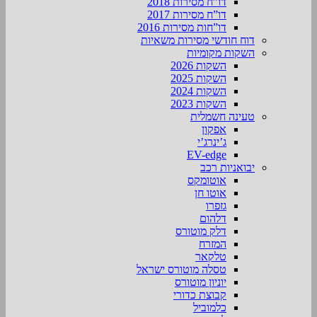
דו”ח מסירות 2018
דו”ח מסירות 2017
דו”חות מסירות 2016
דוח חודשי מסירות משאיות
השקות מקומיות
השקות 2026
השקות 2025
השקות 2024
השקות 2023
טעינה חשמלית
אפקון
ג’ינרג’י
EV-edge
יבואניות רכב
אוטומקס
אוטו חן
גזפרו
דלהום
דלק מוטורס
המזרח
טלקאר
טסלה מוטורס ישראל
יוניון מוטורס
קבוצת כדורי
כלמוביל