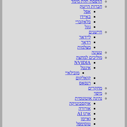
הדפסת תלת מימד
חברות הייטק
אפל
באיידו
בלאקברי
גוגל
חיישנים
ליידאר
רדאר
מצלמות
טעינה
מוליכים למחצה
NVIDIA
אינטל
מובילאיי
קואלקום
רנסאס
מחקרים
מיפוי
נהיגה אוטונומית
אוקסבוטיקה
אורורה
ארגו AI
ואיימו
טוסימפל