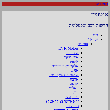
MENU
אוטוניוז
חדשות רכב וטכנולוגיה
בית
ישראל
אוטוטק
EVR Motors
אוטונומו
אוטוטוקס
אינוויז
אלקטריאון וויירלס
אנגוג
אפסטרים סיקיוריטי
ארבה
ארגוס
וואלנס
היילו
וויה (Via)
זוז פאוואר (צ׳קראטק)
מובילאיי