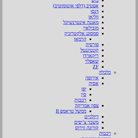
בוש
אפטיב (דלפי אוטומוטיב)
דנסו
ווליאו
מאגנה אינטרנשיונל
מובילאיי
סמסונג אלקטרוניק
הרמאן
פורסיה
קונטיננטל
ריקארדו
שאפלר
ZF
כלכלה
אירופה
אסיה
יפן
סין
רכבות
צפון אמריקה
ממשל טראמפ II
דיזלגייט
משבר צ’יפים
קורונה ווירוס
רכבות