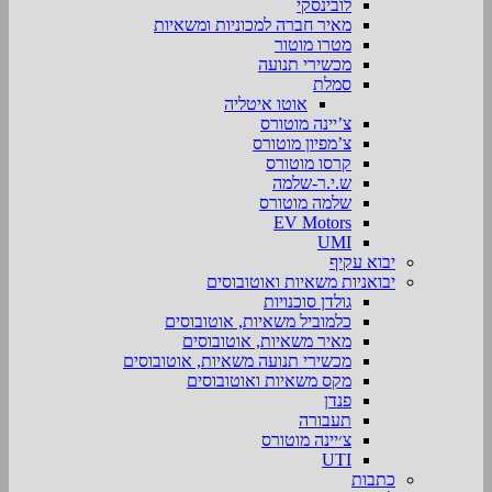
לובינסקי
מאיר חברה למכוניות ומשאיות
מטרו מוטור
מכשירי תנועה
סמלת
אוטו איטליה
צ’יינה מוטורס
צ’מפיון מוטורס
קרסו מוטורס
ש.י.ר-שלמה
שלמה מוטורס
EV Motors
UMI
יבוא עקיף
יבואניות משאיות ואוטובוסים
גולדן סוכנויות
כלמוביל משאיות, אוטובוסים
מאיר משאיות, אוטובוסים
מכשירי תנועה משאיות, אוטובוסים
מקס משאיות ואוטובוסים
פנדן
תעבורה
צ׳יינה מוטורס
UTI
כתבות