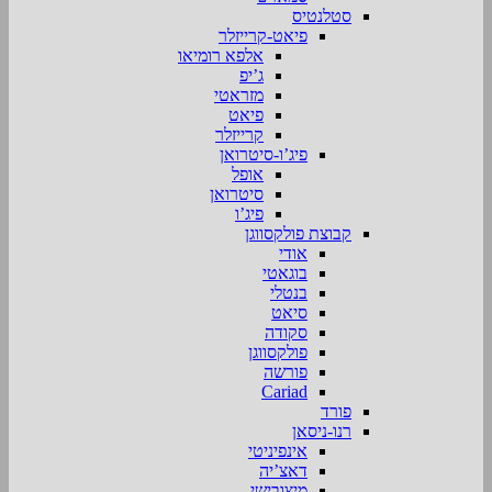
סטלנטיס
פיאט-קרייזלר
אלפא רומיאו
ג’יפ
מזראטי
פיאט
קרייזלר
פיג’ו-סיטרואן
אופל
סיטרואן
פיג’ו
קבוצת פולקסווגן
אודי
בוגאטי
בנטלי
סיאט
סקודה
פולקסווגן
פורשה
Cariad
פורד
רנו-ניסאן
אינפיניטי
דאצ’יה
מיצובישי