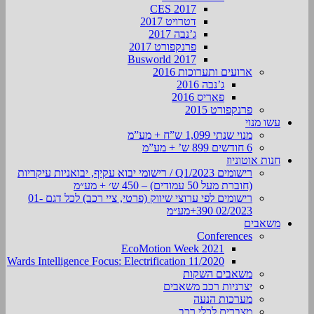
CES 2017
דטרויט 2017
ג’נבה 2017
פרנקפורט 2017
Busworld 2017
ארועים ותערוכות 2016
ג’נבה 2016
פאריס 2016
פרנקפורט 2015
עשו מנוי
מנוי שנתי 1,099 ש”ח + מע”מ
6 חודשים 899 ש’ + מע”מ
חנות אוטוניוז
רישומים Q1/2023 / רישומי יבוא עקיף, יבואניות עיקריות
(חוברת מעל 50 עמודים) – 450 ש׳ + מע״מ
רישומים לפי ערוצי שיווק (פרטי, ציי רכב) לכל דגם 01-
02/2023 390+מע״מ
משאבים
Conferences
EcoMotion Week 2021
Wards Intelligence Focus: Electrification 11/2020
משאבים השקות
יצרניות רכב משאבים
מערכות הנעה
מצברים לכלי רכב