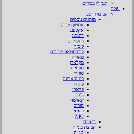
תגמולי בכירים
עולם
קבוצות רכב
מותגים נוספים
אסטון מרטין
אקספנג
דונגפנג
ווינפאסט
לוסיד
לורדסטאון מוטורס
מאזדה
מקלארן
סובארו
סוזוקי
פינינפארינה
פיסקר
פרארי
צ’רי
קארמה
קורוס
ריוויאן
NIO
בי.ווי.די
קבוצת ב.מ.וו
ב.מ.וו