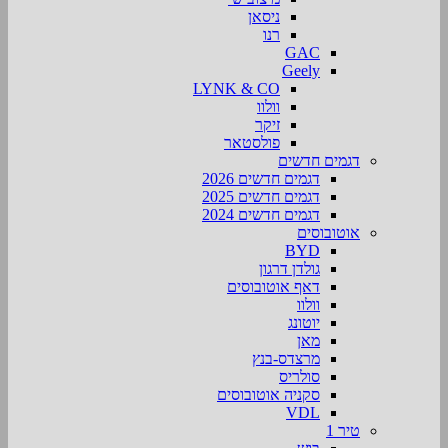
ניסאן
רנו
GAC
Geely
LYNK & CO
וולוו
זיקר
פולסטאר
דגמים חדשים
דגמים חדשים 2026
דגמים חדשים 2025
דגמים חדשים 2024
אוטובוסים
BYD
גולדן דרגון
דאף אוטובוסים
וולוו
יוטונג
מאן
מרצדס-בנץ
סולריס
סקניה אוטובוסים
VDL
טיר 1