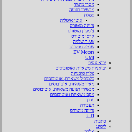
מטרו מוטור
מכשירי תנועה
סמלת
אוטו איטליה
צ’יינה מוטורס
צ’מפיון מוטורס
קרסו מוטורס
ש.י.ר-שלמה
שלמה מוטורס
EV Motors
UMI
יבוא עקיף
יבואניות משאיות ואוטובוסים
גולדן סוכנויות
כלמוביל משאיות, אוטובוסים
מאיר משאיות, אוטובוסים
מכשירי תנועה משאיות, אוטובוסים
מקס משאיות ואוטובוסים
פנדן
תעבורה
צ׳יינה מוטורס
UTI
כתבות
ליסינג
אלבר