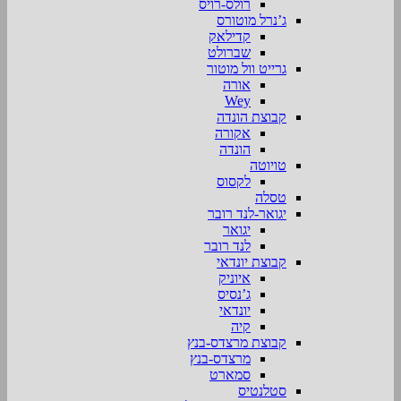
רולס-רויס
ג’נרל מוטורס
קדילאק
שברולט
גרייט וול מוטור
אורה
Wey
קבוצת הונדה
אקורה
הונדה
טויוטה
לקסוס
טסלה
יגואר-לנד רובר
יגואר
לנד רובר
קבוצת יונדאי
איוניק
ג’נסיס
יונדאי
קיה
קבוצת מרצדס-בנץ
מרצדס-בנץ
סמארט
סטלנטיס