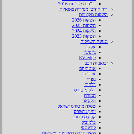
דו”חות מסירות 2016
דוח חודשי מסירות משאיות
השקות מקומיות
השקות 2026
השקות 2025
השקות 2024
השקות 2023
טעינה חשמלית
אפקון
ג’ינרג’י
EV-edge
יבואניות רכב
אוטומקס
אוטו חן
גזפרו
דלהום
דלק מוטורס
המזרח
טלקאר
טסלה מוטורס ישראל
יוניון מוטורס
קבוצת כדורי
כלמוביל
לובינסקי
מאיר חברה למכוניות ומשאיות