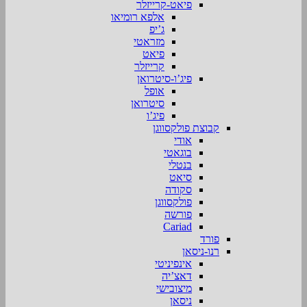
פיאט-קרייזלר
אלפא רומיאו
ג’יפ
מזראטי
פיאט
קרייזלר
פיג’ו-סיטרואן
אופל
סיטרואן
פיג’ו
קבוצת פולקסווגן
אודי
בוגאטי
בנטלי
סיאט
סקודה
פולקסווגן
פורשה
Cariad
פורד
רנו-ניסאן
אינפיניטי
דאצ’יה
מיצובישי
ניסאן