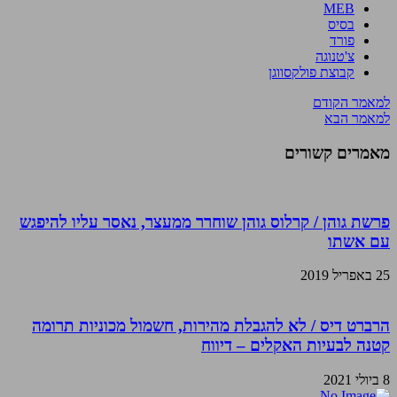
MEB
בסיס
פורד
צ'טנוגה
קבוצת פולקסווגן
למאמר הקודם
למאמר הבא
מאמרים קשורים
פרשת גוהן / קרלוס גוהן שוחרר ממעצר, נאסר עליו להיפגש
עם אשתו
25 באפריל 2019
הרברט דיס / לא להגבלת מהירות, חשמול מכוניות תרומה
קטנה לבעיות האקלים – דיווח
8 ביולי 2021