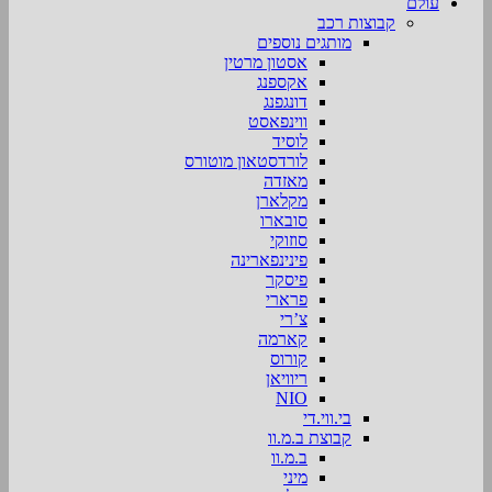
עולם
קבוצות רכב
מותגים נוספים
אסטון מרטין
אקספנג
דונגפנג
ווינפאסט
לוסיד
לורדסטאון מוטורס
מאזדה
מקלארן
סובארו
סוזוקי
פינינפארינה
פיסקר
פרארי
צ’רי
קארמה
קורוס
ריוויאן
NIO
בי.ווי.די
קבוצת ב.מ.וו
ב.מ.וו
מיני