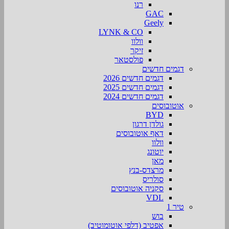
רנו
GAC
Geely
LYNK & CO
וולוו
זיקר
פולסטאר
דגמים חדשים
דגמים חדשים 2026
דגמים חדשים 2025
דגמים חדשים 2024
אוטובוסים
BYD
גולדן דרגון
דאף אוטובוסים
וולוו
יוטונג
מאן
מרצדס-בנץ
סולריס
סקניה אוטובוסים
VDL
טיר 1
בוש
אפטיב (דלפי אוטומוטיב)