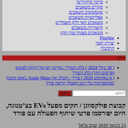
סייבר סיקיוריטי
סקרים משאבים
אוטומוטיב משאבים
אפליקציות משאבים
משאבים תאי דלק חשמליים
קישוריות משאבים
משאבים מצגות שוק ההון
Pipeline
יצירת קשר
התחברו
טיקר
[ 30 ביולי 2024 ]
בלוג העורך / מדינת ישראל זקוקה לפוטש
(פרסום חוזר)
בלוג העורך
[ 6 באוגוסט 2026 ]
פורד / תשלב את Apple Maps באופן מובנה
בפלטפורמת כלי רכב חשמלי חדשה
פורד
חיפוש:
קבוצת פולקסווגן / תקים מפעל EVs בצ’טנוגה,
היום יפורסמו פרטי שיתוף הפעולה עם פורד
15 בינואר 2019
יעקב צלאל