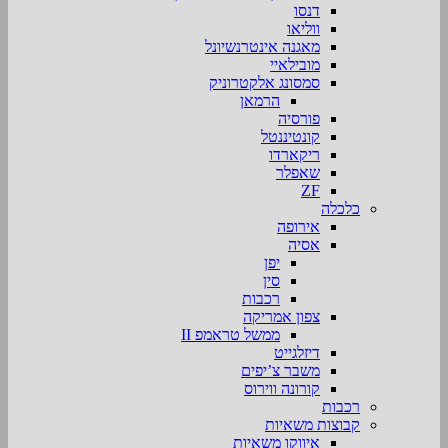
דנסו
ווליאו
מאגנה אינטרנשיונל
מובילאיי
סמסונג אלקטרוניק
הרמאן
פורסיה
קונטיננטל
ריקארדו
שאפלר
ZF
כלכלה
אירופה
אסיה
יפן
סין
רכבות
צפון אמריקה
ממשל טראמפ II
דיזלגייט
משבר צ’יפים
קורונה ווירוס
רכבות
קבוצות משאיות
איווקו משאיות