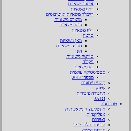
איסוזו משאיות
דאף משאיות
דיימלר משאיות ואוטובוסים
מרצדס משאיות
פוסו משאיות
וולוו משאיות
טרטון
מאן משאיות
סקניה משאיות
הינו
טויוטה משאיות
ניקולה
רנו משאיות
סטטיסטיקה עולמית
מספרי 2017
קטעי עיתונות
שיווק
תחבורה ציבורית
JATO
טכנולוגיה
אינטליגנציה מלאכותית
אפליקציות
בטיחות
הדפסת תלת מימד
חברות הייטק