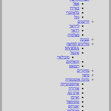
אפל
באיידו
בלאקברי
גוגל
חיישנים
ליידאר
רדאר
מצלמות
טעינה
מוליכים למחצה
NVIDIA
אינטל
מובילאיי
קואלקום
רנסאס
מחקרים
מיפוי
נהיגה אוטונומית
אוקסבוטיקה
אורורה
ארגו AI
ואיימו
טוסימפל
יאנדקס
מובילאיי