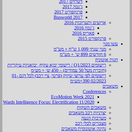
דטרויט 2017
ג’נבה 2017
פרנקפורט 2017
Busworld 2017
ארועים ותערוכות 2016
ג’נבה 2016
פאריס 2016
פרנקפורט 2015
עשו מנוי
מנוי שנתי 1,099 ש”ח + מע”מ
6 חודשים 899 ש’ + מע”מ
חנות אוטוניוז
רישומים Q1/2023 / רישומי יבוא עקיף, יבואניות עיקריות
(חוברת מעל 50 עמודים) – 450 ש׳ + מע״מ
רישומים לפי ערוצי שיווק (פרטי, ציי רכב) לכל דגם 01-
02/2023 390+מע״מ
משאבים
Conferences
EcoMotion Week 2021
Wards Intelligence Focus: Electrification 11/2020
משאבים השקות
יצרניות רכב משאבים
מערכות הנעה
מצברים לכלי רכב
נהיגה אוטונומית משאבים