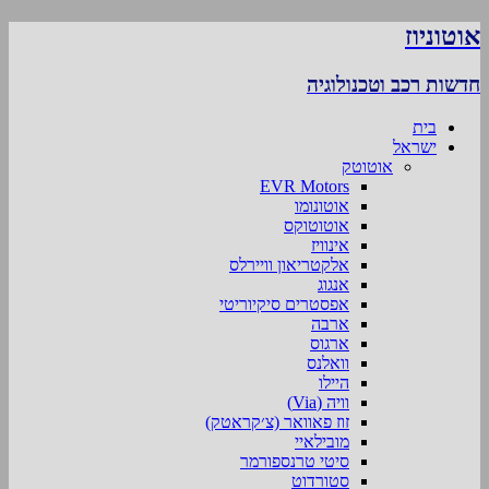
אוטוניוז
חדשות רכב וטכנולוגיה
בית
ישראל
אוטוטק
EVR Motors
אוטונומו
אוטוטוקס
אינוויז
אלקטריאון וויירלס
אנגוג
אפסטרים סיקיוריטי
ארבה
ארגוס
וואלנס
היילו
וויה (Via)
זוז פאוואר (צ׳קראטק)
מובילאיי
סיטי טרנספורמר
סטורדוט