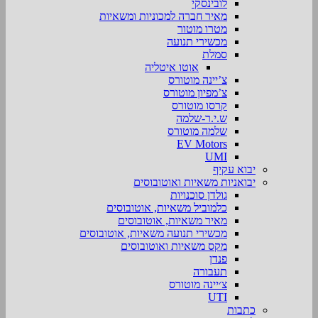
לובינסקי
מאיר חברה למכוניות ומשאיות
מטרו מוטור
מכשירי תנועה
סמלת
אוטו איטליה
צ’יינה מוטורס
צ’מפיון מוטורס
קרסו מוטורס
ש.י.ר-שלמה
שלמה מוטורס
EV Motors
UMI
יבוא עקיף
יבואניות משאיות ואוטובוסים
גולדן סוכנויות
כלמוביל משאיות, אוטובוסים
מאיר משאיות, אוטובוסים
מכשירי תנועה משאיות, אוטובוסים
מקס משאיות ואוטובוסים
פנדן
תעבורה
צ׳יינה מוטורס
UTI
כתבות