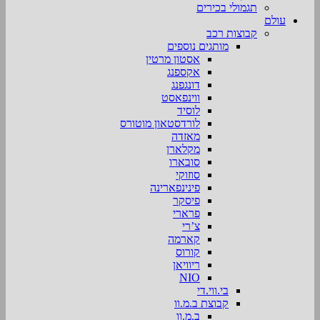
תגמולי בכירים
עולם
קבוצות רכב
מותגים נוספים
אסטון מרטין
אקספנג
דונגפנג
ווינפאסט
לוסיד
לורדסטאון מוטורס
מאזדה
מקלארן
סובארו
סוזוקי
פינינפארינה
פיסקר
פרארי
צ’רי
קארמה
קורוס
ריוויאן
NIO
בי.ווי.די
קבוצת ב.מ.וו
ב.מ.וו