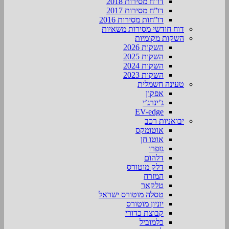
דו”ח מסירות 2018
דו”ח מסירות 2017
דו”חות מסירות 2016
דוח חודשי מסירות משאיות
השקות מקומיות
השקות 2026
השקות 2025
השקות 2024
השקות 2023
טעינה חשמלית
אפקון
ג’ינרג’י
EV-edge
יבואניות רכב
אוטומקס
אוטו חן
גזפרו
דלהום
דלק מוטורס
המזרח
טלקאר
טסלה מוטורס ישראל
יוניון מוטורס
קבוצת כדורי
כלמוביל