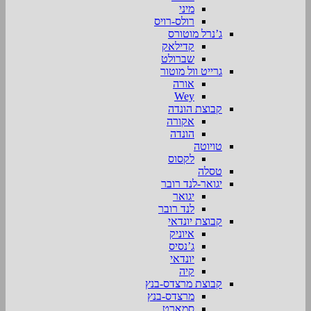
מיני
רולס-רויס
ג’נרל מוטורס
קדילאק
שברולט
גרייט וול מוטור
אורה
Wey
קבוצת הונדה
אקורה
הונדה
טויוטה
לקסוס
טסלה
יגואר-לנד רובר
יגואר
לנד רובר
קבוצת יונדאי
איוניק
ג’נסיס
יונדאי
קיה
קבוצת מרצדס-בנץ
מרצדס-בנץ
סמארט