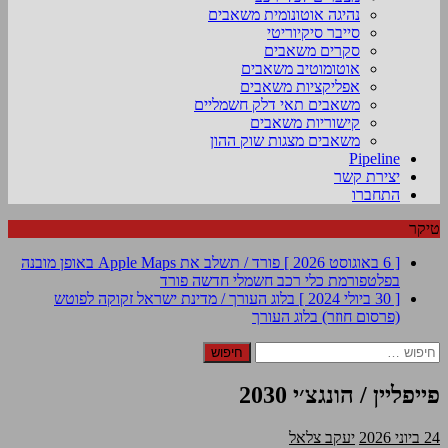
נהיגה אוטונומית משאבים
סייבר סיקיוריטי
סקרים משאבים
אוטומוטיב משאבים
אפליקציות משאבים
משאבים תאי דלק חשמליים
קישוריות משאבים
משאבים מצגות שוק ההון
Pipeline
יצירת קשר
התחברו
טיקר
[ 6 באוגוסט 2026 ]
פורד / תשלב את Apple Maps באופן מובנה
בפלטפורמת כלי רכב חשמלי חדשה
פורד
[ 30 ביולי 2024 ]
בלוג העורך / מדינת ישראל זקוקה לפוטש
(פרסום חוזר)
בלוג העורך
חיפוש:
פייפליין / הונגצ׳י 2030
24 ביוני 2026
יעקב צלאל