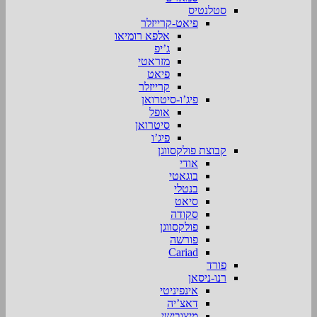
סטלנטיס
פיאט-קרייזלר
אלפא רומיאו
ג’יפ
מזראטי
פיאט
קרייזלר
פיג’ו-סיטרואן
אופל
סיטרואן
פיג’ו
קבוצת פולקסווגן
אודי
בוגאטי
בנטלי
סיאט
סקודה
פולקסווגן
פורשה
Cariad
פורד
רנו-ניסאן
אינפיניטי
דאצ’יה
מיצובישי