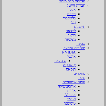
הדפסת תלת מימד
חברות הייטק
אפל
באיידו
בלאקברי
גוגל
חיישנים
ליידאר
רדאר
מצלמות
טעינה
מוליכים למחצה
NVIDIA
אינטל
מובילאיי
קואלקום
רנסאס
מחקרים
מיפוי
נהיגה אוטונומית
אוקסבוטיקה
אורורה
ארגו AI
ואיימו
טוסימפל