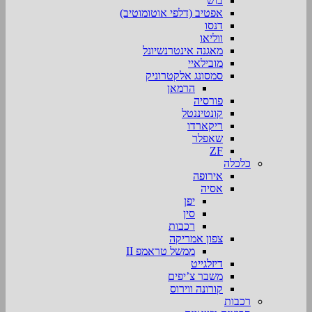
בוש
אפטיב (דלפי אוטומוטיב)
דנסו
ווליאו
מאגנה אינטרנשיונל
מובילאיי
סמסונג אלקטרוניק
הרמאן
פורסיה
קונטיננטל
ריקארדו
שאפלר
ZF
כלכלה
אירופה
אסיה
יפן
סין
רכבות
צפון אמריקה
ממשל טראמפ II
דיזלגייט
משבר צ’יפים
קורונה ווירוס
רכבות