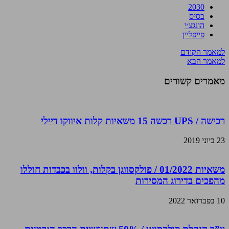
2030
בסיס
הונגצ׳י
פייפליין
למאמר הקודם
למאמר הבא
מאמרים קשורים
רכישה / UPS רכשה 15 משאיות קלות איווקו דיילי
23 ביוני 2019
משאיות 01/2022 / פולקסווגן בקלות, וולוו בכבדות חוללו
מהפכים בדירוג המסירות
10 בפברואר 2022