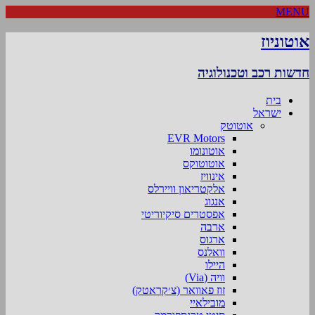
MENU
אוטוניוז
חדשות רכב וטכנולוגיה
בית
ישראל
אוטוטק
EVR Motors
אוטונומו
אוטוטוקס
אינוויז
אלקטריאון וויירלס
אנגוג
אפסטרים סיקיוריטי
ארבה
ארגוס
וואלנס
היילו
וויה (Via)
זוז פאוואר (צ׳קראטק)
מובילאיי