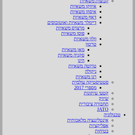
קבוצות משאיות
איווקו משאיות
איסוזו משאיות
דאף משאיות
דיימלר משאיות ואוטובוסים
מרצדס משאיות
פוסו משאיות
וולוו משאיות
טרטון
מאן משאיות
סקניה משאיות
הינו
טויוטה משאיות
ניקולה
רנו משאיות
סטטיסטיקה עולמית
מספרי 2017
קטעי עיתונות
שיווק
תחבורה ציבורית
JATO
טכנולוגיה
אינטליגנציה מלאכותית
אפליקציות
בטיחות