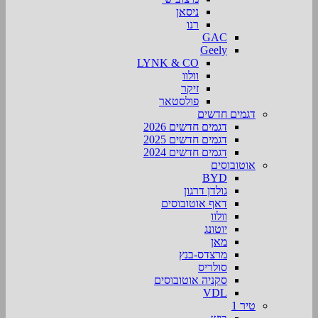
ניסאן
רנו
GAC
Geely
LYNK & CO
וולוו
זיקר
פולסטאר
דגמים חדשים
דגמים חדשים 2026
דגמים חדשים 2025
דגמים חדשים 2024
אוטובוסים
BYD
גולדן דרגון
דאף אוטובוסים
וולוו
יוטונג
מאן
מרצדס-בנץ
סולריס
סקניה אוטובוסים
VDL
טיר 1