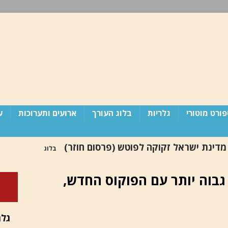
ורט מוטורי
גלריות
בלוג העורך
ארועים ותערוכות
ע
 מדינת ישראל זקוקה לפוטש (פרסום חוזר)
בלוג
גבוה יותר עם הפוקוס החדש,
פורד / תשלב את Apple Maps באופן מובנה בפלטפורמת
ד
גלר