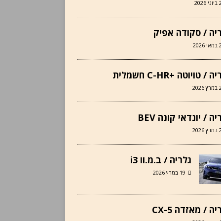
2026
יה / סקודה אפיק
202
 / טויוטה +C-HR חשמלית
202
ה / יונדאי קונה BEV
202
גלריה / ב.מ.וו i3
19 במרץ 2026
ה / מאזדה CX-5