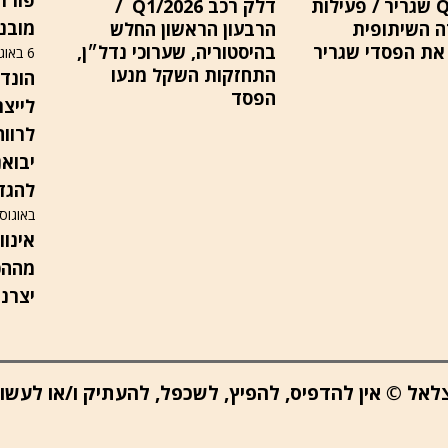
Q1/2020 שגריר / פעילות
דלק רכב Q1/2026 /
מובנ
 השיתופית
הרבעון הראשון החלש
את הפסדי שגריר
בהיסטוריה, שערוכי נדל״ן,
6 באוגוסט 2026
התחזקות השקל מנעו
הפסד
לייצר
לרווח
להגדי
באוגוסט 6
מההכ
יצרני
ב צלאל © אין להדפיס, להפיץ, לשכפל, להעתיק ו/או לעש