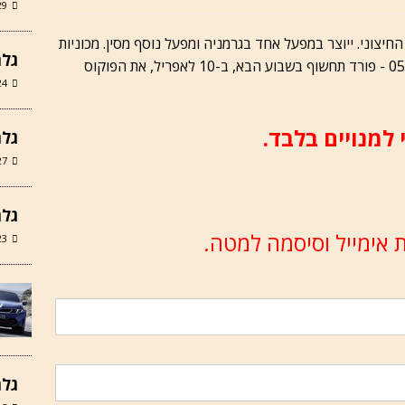
29 ביוני 
יצוני. ייוצר במפעל אחד בגרמניה ומפעל נוסף מסין. מכוניות
גלר
שייוצרו בסין ייוצאו לארה"ב. אוטוניוז, 05.04.2018 - פורד תחשוף בשבוע הבא, ב-10 לאפריל, את הפוקוס
24 במאי 6
 למנויים בלבד.
גלריה
27 במרץ 6
גלרי
 אימייל וסיסמה למטה.
23 במרץ 6
גלרי