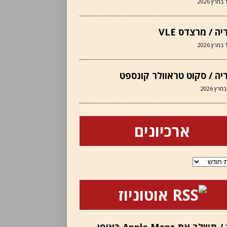
202
יה / מרצדס VLE
202
יה / סקוט טראוולר קונספט
ארכיונים
ם
אוטוניוז