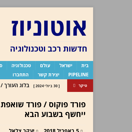
אוטוניוז
חדשות רכב וטכנולוגיה
בית
ישראל
עולם
טכנולוגיה
ספ
PIPELINE
יצירת קשר
התחברו
בלוג העורך /
טיקר
[ 30 ביולי 2024 ]
העורך
פורד פוקוס / פורד שואפת 
[ 6 באוגוסט 2026 ]
ייחשף בשבוע הבא
כלי רכב חשמלי חדשה
פור
5 באפריל 2018
יעקב צלאל