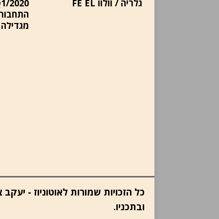
גלריה / וולוו FE EL
התחבורה
מגדילה 
כל הזכויות שמורות לאוטוניוז - יעק
ובתכניו.