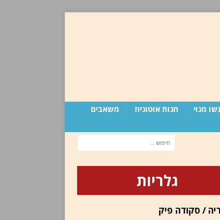
שו מנוי
חנות אוטוניוז
משאבים
גלריות
יה / סקודה פיק