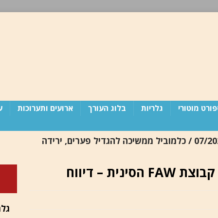
ורט מוטורי
גלריות
בלוג העורך
ארועים ותערוכות
ע
יבואניות 07/2026 / כלמוביל ממשיכה להגדיל פערים, ירידה
נית – דיווח
 מדינת ישראל זקוקה לפוטש (פרסום חוזר)
בלוג
גלר