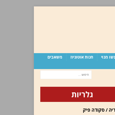
שו מנוי
חנות אוטוניוז
משאבים
גלריות
יה / סקודה פיק