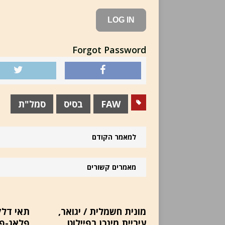
Forgot Password
FAW
בסיס
סמל"ת
למאמר הקודם
מאמרים קשורים
מונית חשמלית / יגואר,
תאי דלק 
עיריית מינכן בפיילוט
פלאג-פא