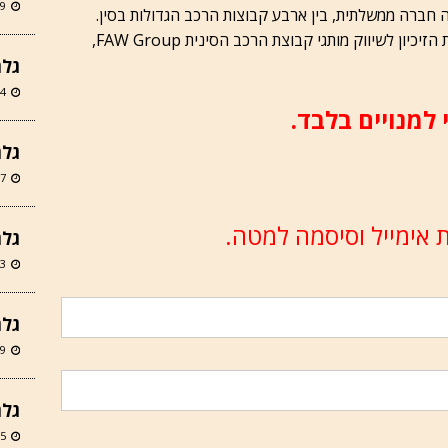
29 ביונ
נית רכב סינית בדרך לישראל. FAW הינה חברה ממשלתית, בין ארבע קבוצות הרכב הגדולות בסין.
אוטוניוז, 05.04.2021 - קבוצת סמלת קיבלה את הזיכיון לשיווק מותגי קבוצת הרכב הסינית FAW Group,
גלר
24 במאי
 למנויים בלבד.
גלריה
27 במרץ
 אימייל וסיסמה למטה.
גלרי
23 במרץ
גלרי
19 במרץ
גלרי
15 במרץ