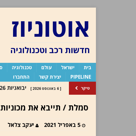
אוטוניוז
חדשות רכב וטכנולוגיה
בית
ישראל
עולם
טכנולוגיה
ספ
PIPELINE
יצירת קשר
התחברו
טיקר
[ 6 באוגוסט 2026 ]
במסירות קרסו
דו״ח מסירות 2026
סמלת / תייבא את מכוניות קבוצת FAW הסי
בלוג העורך /
[ 30 ביולי 2024 ]
5 באפריל 2021
יעקב צלאל
העורך