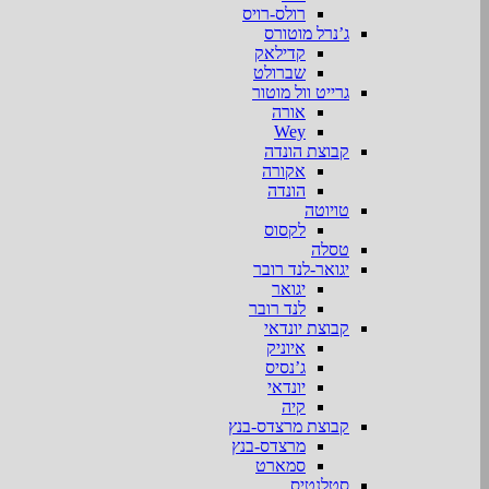
רולס-רויס
ג’נרל מוטורס
קדילאק
שברולט
גרייט וול מוטור
אורה
Wey
קבוצת הונדה
אקורה
הונדה
טויוטה
לקסוס
טסלה
יגואר-לנד רובר
יגואר
לנד רובר
קבוצת יונדאי
איוניק
ג’נסיס
יונדאי
קיה
קבוצת מרצדס-בנץ
מרצדס-בנץ
סמארט
סטלנטיס