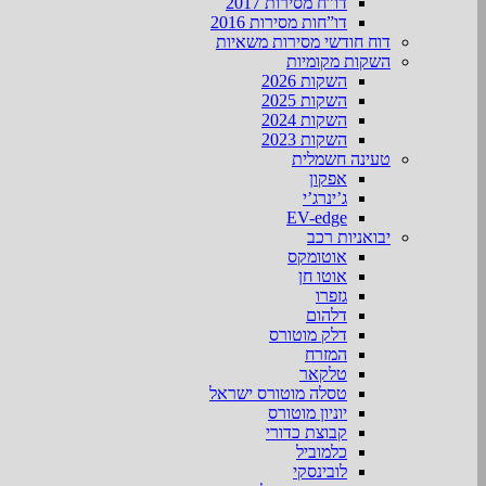
דו”ח מסירות 2017
דו”חות מסירות 2016
דוח חודשי מסירות משאיות
השקות מקומיות
השקות 2026
השקות 2025
השקות 2024
השקות 2023
טעינה חשמלית
אפקון
ג’ינרג’י
EV-edge
יבואניות רכב
אוטומקס
אוטו חן
גזפרו
דלהום
דלק מוטורס
המזרח
טלקאר
טסלה מוטורס ישראל
יוניון מוטורס
קבוצת כדורי
כלמוביל
לובינסקי