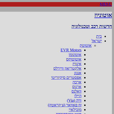
MENU
אוטוניוז
חדשות רכב וטכנולוגיה
בית
ישראל
אוטוטק
EVR Motors
אוטונומו
אוטוטוקס
אינוויז
אלקטריאון וויירלס
אנגוג
אפסטרים סיקיוריטי
ארבה
ארגוס
וואלנס
היילו
וויה (Via)
זוז פאוואר (צ׳קראטק)
מובילאיי