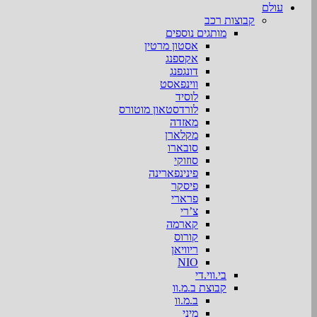
עולם
קבוצות רכב
מותגים נוספים
אסטון מרטין
אקספנג
דונגפנג
ווינפאסט
לוסיד
לורדסטאון מוטורס
מאזדה
מקלארן
סובארו
סוזוקי
פינינפארינה
פיסקר
פרארי
צ’רי
קארמה
קורוס
ריוויאן
NIO
בי.ווי.די
קבוצת ב.מ.וו
ב.מ.וו
מיני