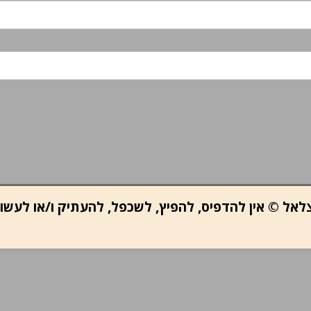
ב צלאל © אין להדפיס, להפיץ, לשכפל, להעתיק ו/או לעש