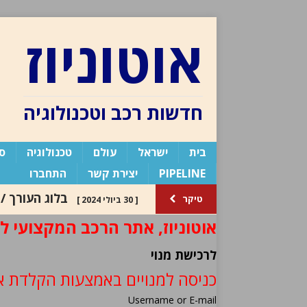
אוטוניוז
חדשות רכב וטכנולוגיה
בית
ישראל
עולם
טכנולוגיה
ספ
PIPELINE
יצירת קשר
התחברו
בלוג העורך /
טיקר
[ 30 ביולי 2024 ]
אוטוניוז, אתר הרכב המקצועי למ
פייפליין / אודי 
העורך
[ 9 באוגוסט 2026 ]
לרכישת מנוי
כניסה למנויים באמצעות הקלדת א
Username or E-mail