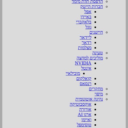
הדפסת תלת מימד
חברות הייטק
אפל
באיידו
בלאקברי
גוגל
חיישנים
ליידאר
רדאר
מצלמות
טעינה
מוליכים למחצה
NVIDIA
אינטל
מובילאיי
קואלקום
רנסאס
מחקרים
מיפוי
נהיגה אוטונומית
אוקסבוטיקה
אורורה
ארגו AI
ואיימו
טוסימפל