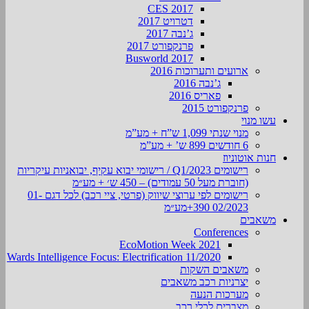
CES 2017
דטרויט 2017
ג’נבה 2017
פרנקפורט 2017
Busworld 2017
ארועים ותערוכות 2016
ג’נבה 2016
פאריס 2016
פרנקפורט 2015
עשו מנוי
מנוי שנתי 1,099 ש”ח + מע”מ
6 חודשים 899 ש’ + מע”מ
חנות אוטוניוז
רישומים Q1/2023 / רישומי יבוא עקיף, יבואניות עיקריות
(חוברת מעל 50 עמודים) – 450 ש׳ + מע״מ
רישומים לפי ערוצי שיווק (פרטי, ציי רכב) לכל דגם 01-
02/2023 390+מע״מ
משאבים
Conferences
EcoMotion Week 2021
Wards Intelligence Focus: Electrification 11/2020
משאבים השקות
יצרניות רכב משאבים
מערכות הנעה
מצברים לכלי רכב