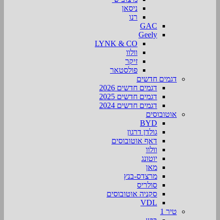
ניסאן
רנו
GAC
Geely
LYNK & CO
וולוו
זיקר
פולסטאר
דגמים חדשים
דגמים חדשים 2026
דגמים חדשים 2025
דגמים חדשים 2024
אוטובוסים
BYD
גולדן דרגון
דאף אוטובוסים
וולוו
יוטונג
מאן
מרצדס-בנץ
סולריס
סקניה אוטובוסים
VDL
טיר 1