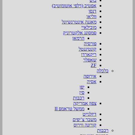
בוש
אפטיב (דלפי אוטומוטיב)
דנסו
ווליאו
מאגנה אינטרנשיונל
מובילאיי
סמסונג אלקטרוניק
הרמאן
פורסיה
קונטיננטל
ריקארדו
שאפלר
ZF
כלכלה
אירופה
אסיה
יפן
סין
רכבות
צפון אמריקה
ממשל טראמפ II
דיזלגייט
משבר צ’יפים
קורונה ווירוס
רכבות