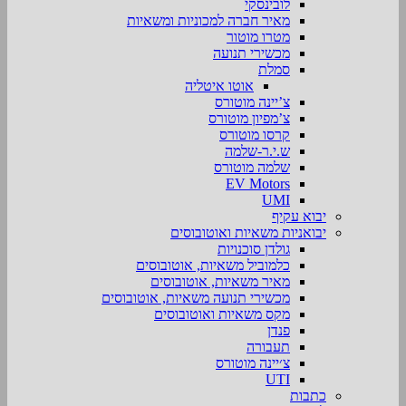
לובינסקי
מאיר חברה למכוניות ומשאיות
מטרו מוטור
מכשירי תנועה
סמלת
אוטו איטליה
צ’יינה מוטורס
צ’מפיון מוטורס
קרסו מוטורס
ש.י.ר-שלמה
שלמה מוטורס
EV Motors
UMI
יבוא עקיף
יבואניות משאיות ואוטובוסים
גולדן סוכנויות
כלמוביל משאיות, אוטובוסים
מאיר משאיות, אוטובוסים
מכשירי תנועה משאיות, אוטובוסים
מקס משאיות ואוטובוסים
פנדן
תעבורה
צ׳יינה מוטורס
UTI
כתבות