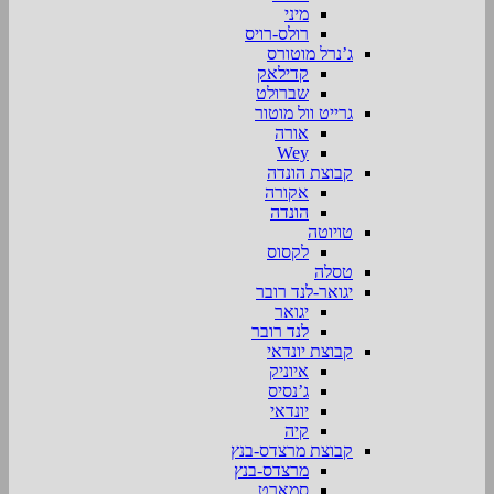
מיני
רולס-רויס
ג’נרל מוטורס
קדילאק
שברולט
גרייט וול מוטור
אורה
Wey
קבוצת הונדה
אקורה
הונדה
טויוטה
לקסוס
טסלה
יגואר-לנד רובר
יגואר
לנד רובר
קבוצת יונדאי
איוניק
ג’נסיס
יונדאי
קיה
קבוצת מרצדס-בנץ
מרצדס-בנץ
סמארט