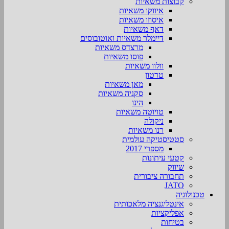
קבוצות משאיות
איווקו משאיות
איסוזו משאיות
דאף משאיות
דיימלר משאיות ואוטובוסים
מרצדס משאיות
פוסו משאיות
וולוו משאיות
טרטון
מאן משאיות
סקניה משאיות
הינו
טויוטה משאיות
ניקולה
רנו משאיות
סטטיסטיקה עולמית
מספרי 2017
קטעי עיתונות
שיווק
תחבורה ציבורית
JATO
טכנולוגיה
אינטליגנציה מלאכותית
אפליקציות
בטיחות