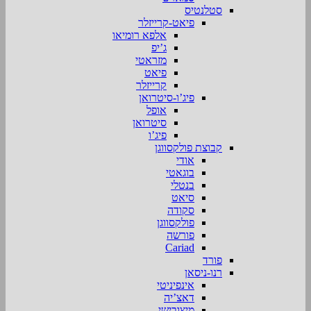
סטלנטיס
פיאט-קרייזלר
אלפא רומיאו
ג’יפ
מזראטי
פיאט
קרייזלר
פיג’ו-סיטרואן
אופל
סיטרואן
פיג’ו
קבוצת פולקסווגן
אודי
בוגאטי
בנטלי
סיאט
סקודה
פולקסווגן
פורשה
Cariad
פורד
רנו-ניסאן
אינפיניטי
דאצ’יה
מיצובישי