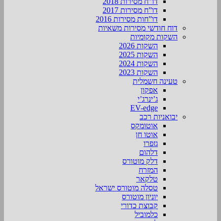
דו”ח מסירות 2018
דו”ח מסירות 2017
דו”חות מסירות 2016
דוח חודשי מסירות משאיות
השקות מקומיות
השקות 2026
השקות 2025
השקות 2024
השקות 2023
טעינה חשמלית
אפקון
ג’ינרג’י
EV-edge
יבואניות רכב
אוטומקס
אוטו חן
גזפרו
דלהום
דלק מוטורס
המזרח
טלקאר
טסלה מוטורס ישראל
יוניון מוטורס
קבוצת כדורי
כלמוביל