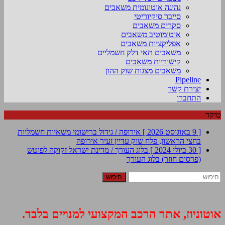
נהיגה אוטונומית משאבים
סייבר סיקיוריטי
סקרים משאבים
אוטומוטיב משאבים
אפליקציות משאבים
משאבים תאי דלק חשמליים
קישוריות משאבים
משאבים מצגות שוק ההון
Pipeline
יצירת קשר
התחברו
טיקר
[ 9 באוגוסט 2026 ]
אירופה / גידול ברישומי משאיות חשמליות
בחצי הראשון, פלח שוק עדיין זעיר
אירופה
[ 30 ביולי 2024 ]
בלוג העורך / מדינת ישראל זקוקה לפוטש
(פרסום חוזר)
בלוג העורך
חיפוש:
אוטוניוז, אתר הרכב המקצועי למנויים בלבד.