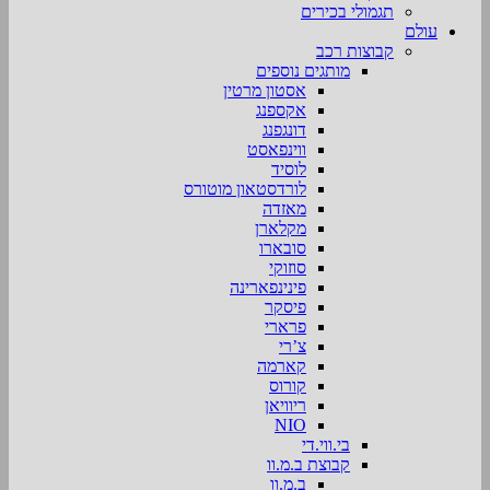
תגמולי בכירים
עולם
קבוצות רכב
מותגים נוספים
אסטון מרטין
אקספנג
דונגפנג
ווינפאסט
לוסיד
לורדסטאון מוטורס
מאזדה
מקלארן
סובארו
סוזוקי
פינינפארינה
פיסקר
פרארי
צ’רי
קארמה
קורוס
ריוויאן
NIO
בי.ווי.די
קבוצת ב.מ.וו
ב.מ.וו