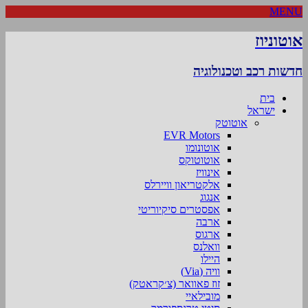
MENU
אוטוניוז
חדשות רכב וטכנולוגיה
בית
ישראל
אוטוטק
EVR Motors
אוטונומו
אוטוטוקס
אינוויז
אלקטריאון וויירלס
אנגוג
אפסטרים סיקיוריטי
ארבה
ארגוס
וואלנס
היילו
וויה (Via)
זוז פאוואר (צ׳קראטק)
מובילאיי