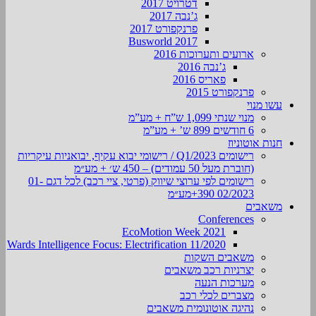
דטרויט 2017
ג’נבה 2017
פרנקפורט 2017
Busworld 2017
ארועים ותערוכות 2016
ג’נבה 2016
פאריס 2016
פרנקפורט 2015
עשו מנוי
מנוי שנתי 1,099 ש”ח + מע”מ
6 חודשים 899 ש’ + מע”מ
חנות אוטוניוז
רישומים Q1/2023 / רישומי יבוא עקיף, יבואניות עיקריות
(חוברת מעל 50 עמודים) – 450 ש׳ + מע״מ
רישומים לפי ערוצי שיווק (פרטי, ציי רכב) לכל דגם 01-
02/2023 390+מע״מ
משאבים
Conferences
EcoMotion Week 2021
Wards Intelligence Focus: Electrification 11/2020
משאבים השקות
יצרניות רכב משאבים
מערכות הנעה
מצברים לכלי רכב
נהיגה אוטונומית משאבים