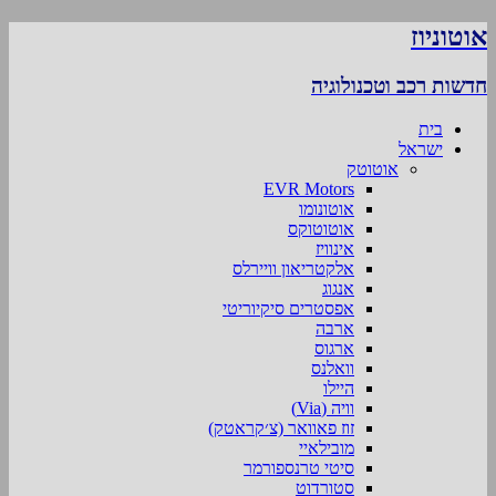
אוטוניוז
חדשות רכב וטכנולוגיה
בית
ישראל
אוטוטק
EVR Motors
אוטונומו
אוטוטוקס
אינוויז
אלקטריאון וויירלס
אנגוג
אפסטרים סיקיוריטי
ארבה
ארגוס
וואלנס
היילו
וויה (Via)
זוז פאוואר (צ׳קראטק)
מובילאיי
סיטי טרנספורמר
סטורדוט