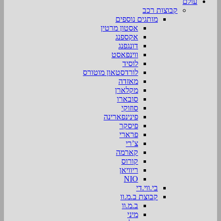
עולם
קבוצות רכב
מותגים נוספים
אסטון מרטין
אקספנג
דונגפנג
ווינפאסט
לוסיד
לורדסטאון מוטורס
מאזדה
מקלארן
סובארו
סוזוקי
פינינפארינה
פיסקר
פרארי
צ’רי
קארמה
קורוס
ריוויאן
NIO
בי.ווי.די
קבוצת ב.מ.וו
ב.מ.וו
מיני