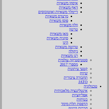
איסוזו משאיות
דאף משאיות
דיימלר משאיות ואוטובוסים
מרצדס משאיות
פוסו משאיות
וולוו משאיות
טרטון
מאן משאיות
סקניה משאיות
הינו
טויוטה משאיות
ניקולה
רנו משאיות
סטטיסטיקה עולמית
מספרי 2017
קטעי עיתונות
שיווק
תחבורה ציבורית
JATO
טכנולוגיה
אינטליגנציה מלאכותית
אפליקציות
בטיחות
הדפסת תלת מימד
חברות הייטק