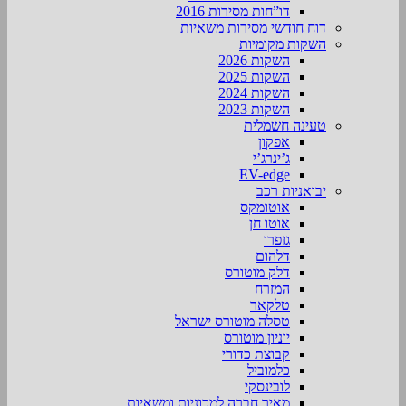
דו”חות מסירות 2016
דוח חודשי מסירות משאיות
השקות מקומיות
השקות 2026
השקות 2025
השקות 2024
השקות 2023
טעינה חשמלית
אפקון
ג’ינרג’י
EV-edge
יבואניות רכב
אוטומקס
אוטו חן
גזפרו
דלהום
דלק מוטורס
המזרח
טלקאר
טסלה מוטורס ישראל
יוניון מוטורס
קבוצת כדורי
כלמוביל
לובינסקי
מאיר חברה למכוניות ומשאיות