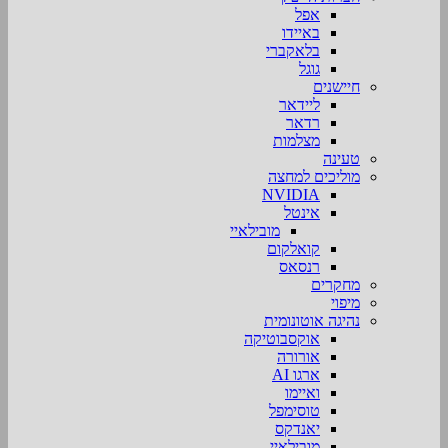
אפל
באיידו
בלאקברי
גוגל
חיישנים
ליידאר
רדאר
מצלמות
טעינה
מוליכים למחצה
NVIDIA
אינטל
מובילאיי
קואלקום
רנסאס
מחקרים
מיפוי
נהיגה אוטונומית
אוקסבוטיקה
אורורה
ארגו AI
ואיימו
טוסימפל
יאנדקס
מובילאיי