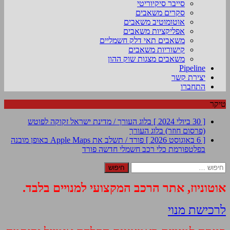
סייבר סיקיוריטי
סקרים משאבים
אוטומוטיב משאבים
אפליקציות משאבים
משאבים תאי דלק חשמליים
קישוריות משאבים
משאבים מצגות שוק ההון
Pipeline
יצירת קשר
התחברו
טיקר
[ 30 ביולי 2024 ]
בלוג העורך / מדינת ישראל זקוקה לפוטש
(פרסום חוזר)
בלוג העורך
[ 6 באוגוסט 2026 ]
פורד / תשלב את Apple Maps באופן מובנה
בפלטפורמת כלי רכב חשמלי חדשה
פורד
חיפוש:
אוטוניוז, אתר הרכב המקצועי למנויים בלבד.
לרכישת מנוי