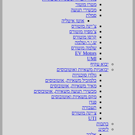
מטרו מוטור
מכשירי תנועה
סמלת
אוטו איטליה
צ’יינה מוטורס
צ’מפיון מוטורס
קרסו מוטורס
ש.י.ר-שלמה
שלמה מוטורס
EV Motors
UMI
יבוא עקיף
יבואניות משאיות ואוטובוסים
גולדן סוכנויות
כלמוביל משאיות, אוטובוסים
מאיר משאיות, אוטובוסים
מכשירי תנועה משאיות, אוטובוסים
מקס משאיות ואוטובוסים
פנדן
תעבורה
צ׳יינה מוטורס
UTI
כתבות
ליסינג
אלבר