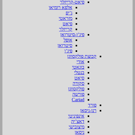
פיאט-קרייזלר
אלפא רומיאו
ג’יפ
מזראטי
פיאט
קרייזלר
פיג’ו-סיטרואן
אופל
סיטרואן
פיג’ו
קבוצת פולקסווגן
אודי
בוגאטי
בנטלי
סיאט
סקודה
פולקסווגן
פורשה
Cariad
פורד
רנו-ניסאן
אינפיניטי
דאצ’יה
מיצובישי
ניסאן