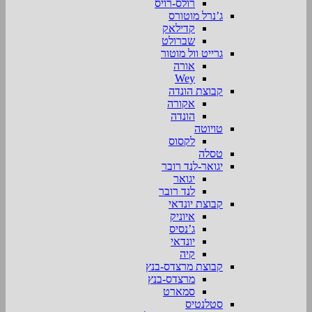
רולס-רויס
ג’נרל מוטורס
קדילאק
שברולט
גרייט וול מוטור
אורה
Wey
קבוצת הונדה
אקורה
הונדה
טויוטה
לקסוס
טסלה
יגואר-לנד רובר
יגואר
לנד רובר
קבוצת יונדאי
איוניק
ג’נסיס
יונדאי
קיה
קבוצת מרצדס-בנץ
מרצדס-בנץ
סמארט
סטלנטיס