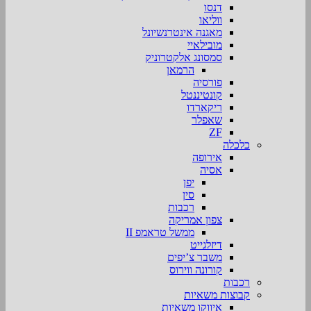
דנסו
ווליאו
מאגנה אינטרנשיונל
מובילאיי
סמסונג אלקטרוניק
הרמאן
פורסיה
קונטיננטל
ריקארדו
שאפלר
ZF
כלכלה
אירופה
אסיה
יפן
סין
רכבות
צפון אמריקה
ממשל טראמפ II
דיזלגייט
משבר צ’יפים
קורונה ווירוס
רכבות
קבוצות משאיות
איווקו משאיות