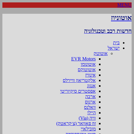
MENU
אוטוניוז
חדשות רכב וטכנולוגיה
בית
ישראל
אוטוטק
EVR Motors
אוטונומו
אוטוטוקס
אינוויז
אלקטריאון וויירלס
אנגוג
אפסטרים סיקיוריטי
ארבה
ארגוס
וואלנס
היילו
וויה (Via)
זוז פאוואר (צ׳קראטק)
מובילאיי