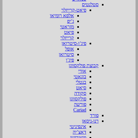
סטלנטיס
פיאט-קרייזלר
אלפא רומיאו
ג’יפ
מזראטי
פיאט
קרייזלר
פיג’ו-סיטרואן
אופל
סיטרואן
פיג’ו
קבוצת פולקסווגן
אודי
בוגאטי
בנטלי
סיאט
סקודה
פולקסווגן
פורשה
Cariad
פורד
רנו-ניסאן
אינפיניטי
דאצ’יה
מיצובישי