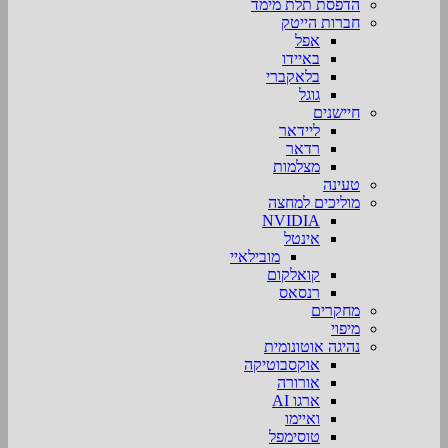
הדפסת תלת מימד
חברות הייטק
אפל
באיידו
בלאקברי
גוגל
חיישנים
ליידאר
רדאר
מצלמות
טעינה
מוליכים למחצה
NVIDIA
אינטל
מובילאיי
קואלקום
רנסאס
מחקרים
מיפוי
נהיגה אוטונומית
אוקסבוטיקה
אורורה
ארגו AI
ואיימו
טוסימפל