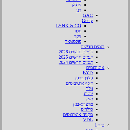
ניסאן
רנו
GAC
Geely
LYNK & CO
וולוו
זיקר
פולסטאר
דגמים חדשים
דגמים חדשים 2026
דגמים חדשים 2025
דגמים חדשים 2024
אוטובוסים
BYD
גולדן דרגון
דאף אוטובוסים
וולוו
יוטונג
מאן
מרצדס-בנץ
סולריס
סקניה אוטובוסים
VDL
טיר 1