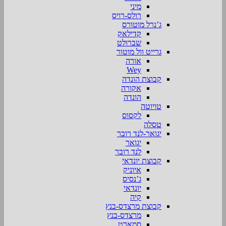
מיני
רולס-רויס
ג’נרל מוטורס
קדילאק
שברולט
גרייט וול מוטור
אורה
Wey
קבוצת הונדה
אקורה
הונדה
טויוטה
לקסוס
טסלה
יגואר-לנד רובר
יגואר
לנד רובר
קבוצת יונדאי
איוניק
ג’נסיס
יונדאי
קיה
קבוצת מרצדס-בנץ
מרצדס-בנץ
סמארט