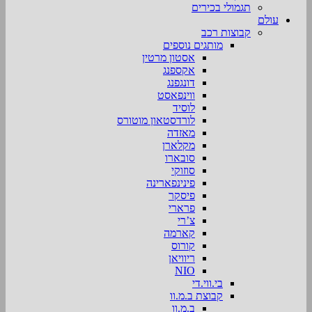
תגמולי בכירים
עולם
קבוצות רכב
מותגים נוספים
אסטון מרטין
אקספנג
דונגפנג
ווינפאסט
לוסיד
לורדסטאון מוטורס
מאזדה
מקלארן
סובארו
סוזוקי
פינינפארינה
פיסקר
פרארי
צ’רי
קארמה
קורוס
ריוויאן
NIO
בי.ווי.די
קבוצת ב.מ.וו
ב.מ.וו