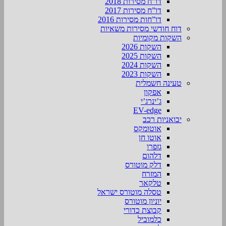
דו”ח מסירות 2018
דו”ח מסירות 2017
דו”חות מסירות 2016
דוח חודשי מסירות משאיות
השקות מקומיות
השקות 2026
השקות 2025
השקות 2024
השקות 2023
טעינה חשמלית
אפקון
ג’ינרג’י
EV-edge
יבואניות רכב
אוטומקס
אוטו חן
גזפרו
דלהום
דלק מוטורס
המזרח
טלקאר
טסלה מוטורס ישראל
יוניון מוטורס
קבוצת כדורי
כלמוביל