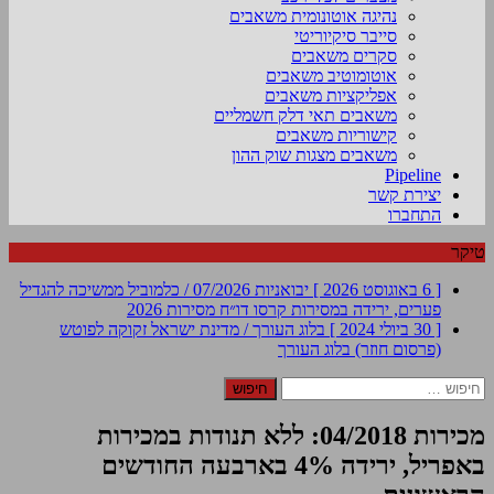
נהיגה אוטונומית משאבים
סייבר סיקיוריטי
סקרים משאבים
אוטומוטיב משאבים
אפליקציות משאבים
משאבים תאי דלק חשמליים
קישוריות משאבים
משאבים מצגות שוק ההון
Pipeline
יצירת קשר
התחברו
טיקר
[ 6 באוגוסט 2026 ]
יבואניות 07/2026 / כלמוביל ממשיכה להגדיל
פערים, ירידה במסירות קרסו
דו״ח מסירות 2026
[ 30 ביולי 2024 ]
בלוג העורך / מדינת ישראל זקוקה לפוטש
(פרסום חוזר)
בלוג העורך
חיפוש:
מכירות 04/2018: ללא תנודות במכירות
באפריל, ירידה 4% בארבעה החודשים