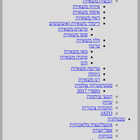
קבוצות משאיות
איווקו משאיות
איסוזו משאיות
דאף משאיות
דיימלר משאיות ואוטובוסים
מרצדס משאיות
פוסו משאיות
וולוו משאיות
טרטון
מאן משאיות
סקניה משאיות
הינו
טויוטה משאיות
ניקולה
רנו משאיות
סטטיסטיקה עולמית
מספרי 2017
קטעי עיתונות
שיווק
תחבורה ציבורית
JATO
טכנולוגיה
אינטליגנציה מלאכותית
אפליקציות
בטיחות