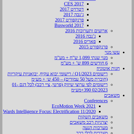
CES 2017
דטרויט 2017
ג’נבה 2017
פרנקפורט 2017
Busworld 2017
ארועים ותערוכות 2016
ג’נבה 2016
פאריס 2016
פרנקפורט 2015
עשו מנוי
מנוי שנתי 1,099 ש”ח + מע”מ
6 חודשים 899 ש’ + מע”מ
חנות אוטוניוז
רישומים Q1/2023 / רישומי יבוא עקיף, יבואניות עיקריות
(חוברת מעל 50 עמודים) – 450 ש׳ + מע״מ
רישומים לפי ערוצי שיווק (פרטי, ציי רכב) לכל דגם 01-
02/2023 390+מע״מ
משאבים
Conferences
EcoMotion Week 2021
Wards Intelligence Focus: Electrification 11/2020
משאבים השקות
יצרניות רכב משאבים
מערכות הנעה
מצברים לכלי רכב