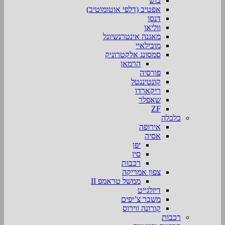
בוש
אפטיב (דלפי אוטומוטיב)
דנסו
ווליאו
מאגנה אינטרנשיונל
מובילאיי
סמסונג אלקטרוניק
הרמאן
פורסיה
קונטיננטל
ריקארדו
שאפלר
ZF
כלכלה
אירופה
אסיה
יפן
סין
רכבות
צפון אמריקה
ממשל טראמפ II
דיזלגייט
משבר צ’יפים
קורונה ווירוס
רכבות