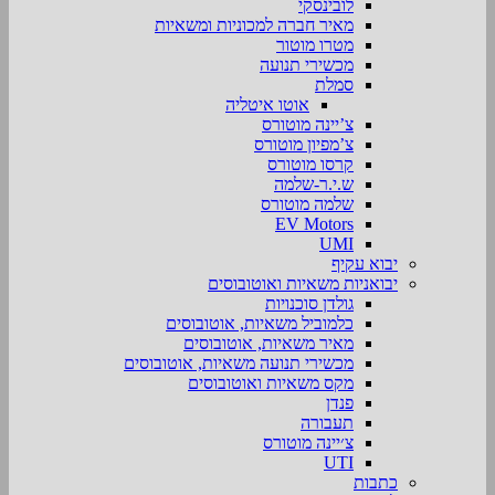
לובינסקי
מאיר חברה למכוניות ומשאיות
מטרו מוטור
מכשירי תנועה
סמלת
אוטו איטליה
צ’יינה מוטורס
צ’מפיון מוטורס
קרסו מוטורס
ש.י.ר-שלמה
שלמה מוטורס
EV Motors
UMI
יבוא עקיף
יבואניות משאיות ואוטובוסים
גולדן סוכנויות
כלמוביל משאיות, אוטובוסים
מאיר משאיות, אוטובוסים
מכשירי תנועה משאיות, אוטובוסים
מקס משאיות ואוטובוסים
פנדן
תעבורה
צ׳יינה מוטורס
UTI
כתבות