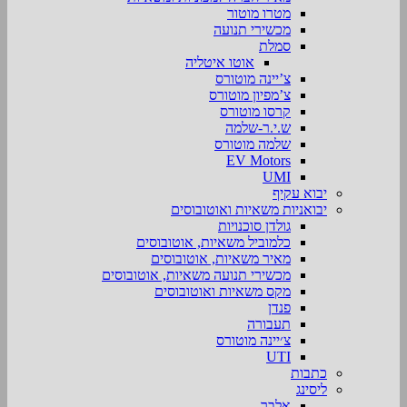
מטרו מוטור
מכשירי תנועה
סמלת
אוטו איטליה
צ’יינה מוטורס
צ’מפיון מוטורס
קרסו מוטורס
ש.י.ר-שלמה
שלמה מוטורס
EV Motors
UMI
יבוא עקיף
יבואניות משאיות ואוטובוסים
גולדן סוכנויות
כלמוביל משאיות, אוטובוסים
מאיר משאיות, אוטובוסים
מכשירי תנועה משאיות, אוטובוסים
מקס משאיות ואוטובוסים
פנדן
תעבורה
צ׳יינה מוטורס
UTI
כתבות
ליסינג
אלבר