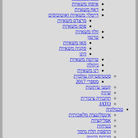
איסוזו משאיות
דאף משאיות
דיימלר משאיות ואוטובוסים
מרצדס משאיות
פוסו משאיות
וולוו משאיות
טרטון
מאן משאיות
סקניה משאיות
הינו
טויוטה משאיות
ניקולה
רנו משאיות
סטטיסטיקה עולמית
מספרי 2017
קטעי עיתונות
שיווק
תחבורה ציבורית
JATO
טכנולוגיה
אינטליגנציה מלאכותית
אפליקציות
בטיחות
הדפסת תלת מימד
חברות הייטק