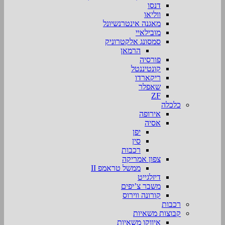
דנסו
ווליאו
מאגנה אינטרנשיונל
מובילאיי
סמסונג אלקטרוניק
הרמאן
פורסיה
קונטיננטל
ריקארדו
שאפלר
ZF
כלכלה
אירופה
אסיה
יפן
סין
רכבות
צפון אמריקה
ממשל טראמפ II
דיזלגייט
משבר צ’יפים
קורונה ווירוס
רכבות
קבוצות משאיות
איווקו משאיות