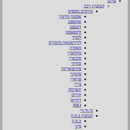
עולם
קבוצות רכב
מותגים נוספים
אסטון מרטין
אקספנג
דונגפנג
ווינפאסט
לוסיד
לורדסטאון מוטורס
מאזדה
מקלארן
סובארו
סוזוקי
פינינפארינה
פיסקר
פרארי
צ’רי
קארמה
קורוס
ריוויאן
NIO
בי.ווי.די
קבוצת ב.מ.וו
ב.מ.וו
מיני