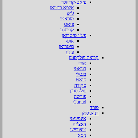
פיאט-קרייזלר
אלפא רומיאו
ג’יפ
מזראטי
פיאט
קרייזלר
פיג’ו-סיטרואן
אופל
סיטרואן
פיג’ו
קבוצת פולקסווגן
אודי
בוגאטי
בנטלי
סיאט
סקודה
פולקסווגן
פורשה
Cariad
פורד
רנו-ניסאן
אינפיניטי
דאצ’יה
מיצובישי
ניסאן