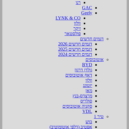
רנו
GAC
Geely
LYNK & CO
וולוו
זיקר
פולסטאר
דגמים חדשים
דגמים חדשים 2026
דגמים חדשים 2025
דגמים חדשים 2024
אוטובוסים
BYD
גולדן דרגון
דאף אוטובוסים
וולוו
יוטונג
מאן
מרצדס-בנץ
סולריס
סקניה אוטובוסים
VDL
טיר 1
בוש
אפטיב (דלפי אוטומוטיב)