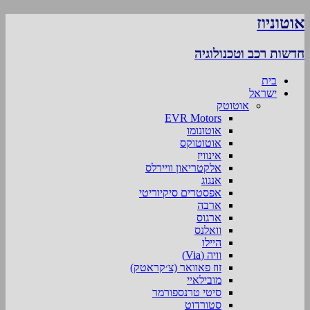
אוטוניוז
חדשות רכב וטכנולוגיה
בית
ישראל
אוטוטק
EVR Motors
אוטונומו
אוטוטוקס
אינוויז
אלקטריאון וויירלס
אנגוג
אפסטרים סיקיוריטי
ארבה
ארגוס
וואלנס
היילו
וויה (Via)
זוז פאוואר (צ׳קראטק)
מובילאיי
סיטי טרנספורמר
סטורדוט