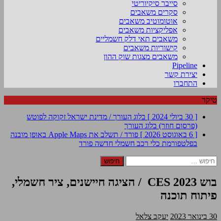
סייבר סיקיוריטי
סקרים משאבים
אוטומוטיב משאבים
אפליקציות משאבים
משאבים תאי דלק חשמליים
קישוריות משאבים
משאבים מצגות שוק ההון
Pipeline
יצירת קשר
התחברו
טיקר
[ 30 ביולי 2024 ]
בלוג העורך / מדינת ישראל זקוקה לפוטש
(פרסום חוזר)
בלוג העורך
[ 6 באוגוסט 2026 ]
פורד / תשלב את Apple Maps באופן מובנה
בפלטפורמת כלי רכב חשמלי חדשה
פורד
חיפוש:
בוש CES 2023 / הציגה חיישנים, ציר חשמלי,
פיתוח תוכנה
30 בינואר 2023
יעקב צלאל