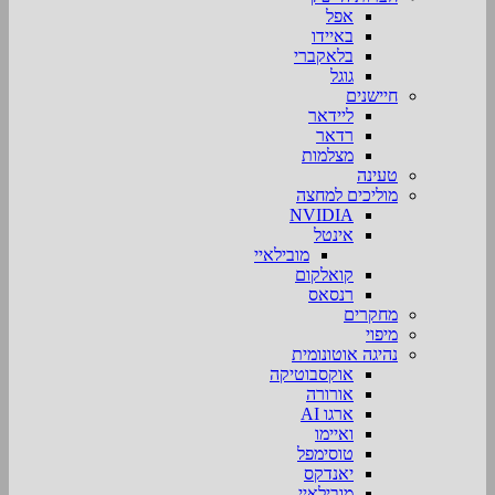
אפל
באיידו
בלאקברי
גוגל
חיישנים
ליידאר
רדאר
מצלמות
טעינה
מוליכים למחצה
NVIDIA
אינטל
מובילאיי
קואלקום
רנסאס
מחקרים
מיפוי
נהיגה אוטונומית
אוקסבוטיקה
אורורה
ארגו AI
ואיימו
טוסימפל
יאנדקס
מובילאיי