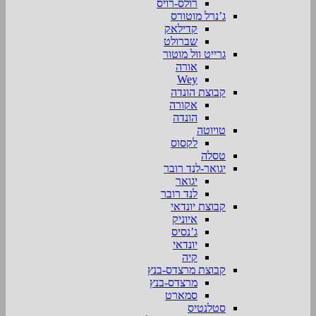
רולס-רויס
ג’נרל מוטורס
קדילאק
שברולט
גרייט וול מוטור
אורה
Wey
קבוצת הונדה
אקורה
הונדה
טויוטה
לקסוס
טסלה
יגואר-לנד רובר
יגואר
לנד רובר
קבוצת יונדאי
איוניק
ג’נסיס
יונדאי
קיה
קבוצת מרצדס-בנץ
מרצדס-בנץ
סמארט
סטלנטיס