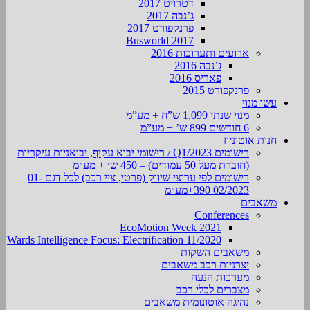
דטרויט 2017
ג’נבה 2017
פרנקפורט 2017
Busworld 2017
ארועים ותערוכות 2016
ג’נבה 2016
פאריס 2016
פרנקפורט 2015
עשו מנוי
מנוי שנתי 1,099 ש”ח + מע”מ
6 חודשים 899 ש’ + מע”מ
חנות אוטוניוז
רישומים Q1/2023 / רישומי יבוא עקיף, יבואניות עיקריות
(חוברת מעל 50 עמודים) – 450 ש׳ + מע״מ
רישומים לפי ערוצי שיווק (פרטי, ציי רכב) לכל דגם 01-
02/2023 390+מע״מ
משאבים
Conferences
EcoMotion Week 2021
Wards Intelligence Focus: Electrification 11/2020
משאבים השקות
יצרניות רכב משאבים
מערכות הנעה
מצברים לכלי רכב
נהיגה אוטונומית משאבים