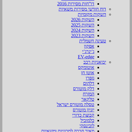
דו”חות מסירות 2016
דוח חודשי מסירות משאיות
השקות מקומיות
השקות 2026
השקות 2025
השקות 2024
השקות 2023
טעינה חשמלית
אפקון
ג’ינרג’י
EV-edge
יבואניות רכב
אוטומקס
אוטו חן
גזפרו
דלהום
דלק מוטורס
המזרח
טלקאר
טסלה מוטורס ישראל
יוניון מוטורס
קבוצת כדורי
כלמוביל
לובינסקי
מאיר חברה למכוניות ומשאיות