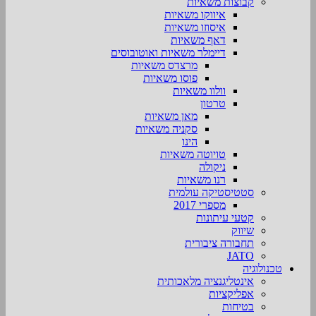
קבוצות משאיות
איווקו משאיות
איסוזו משאיות
דאף משאיות
דיימלר משאיות ואוטובוסים
מרצדס משאיות
פוסו משאיות
וולוו משאיות
טרטון
מאן משאיות
סקניה משאיות
הינו
טויוטה משאיות
ניקולה
רנו משאיות
סטטיסטיקה עולמית
מספרי 2017
קטעי עיתונות
שיווק
תחבורה ציבורית
JATO
טכנולוגיה
אינטליגנציה מלאכותית
אפליקציות
בטיחות