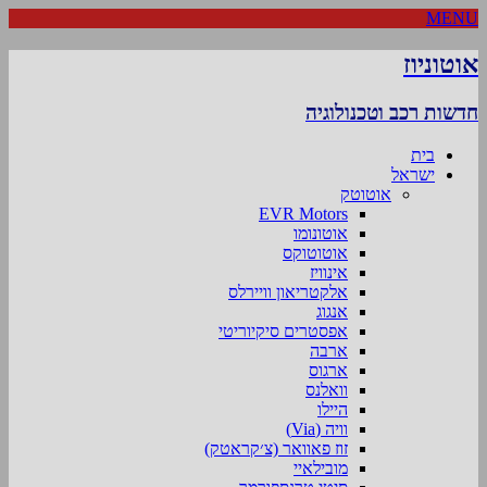
MENU
אוטוניוז
חדשות רכב וטכנולוגיה
בית
ישראל
אוטוטק
EVR Motors
אוטונומו
אוטוטוקס
אינוויז
אלקטריאון וויירלס
אנגוג
אפסטרים סיקיוריטי
ארבה
ארגוס
וואלנס
היילו
וויה (Via)
זוז פאוואר (צ׳קראטק)
מובילאיי