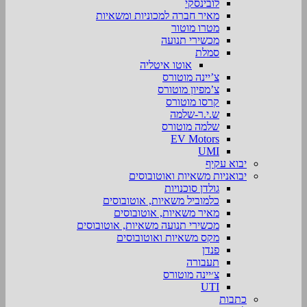
לובינסקי
מאיר חברה למכוניות ומשאיות
מטרו מוטור
מכשירי תנועה
סמלת
אוטו איטליה
צ’יינה מוטורס
צ’מפיון מוטורס
קרסו מוטורס
ש.י.ר-שלמה
שלמה מוטורס
EV Motors
UMI
יבוא עקיף
יבואניות משאיות ואוטובוסים
גולדן סוכנויות
כלמוביל משאיות, אוטובוסים
מאיר משאיות, אוטובוסים
מכשירי תנועה משאיות, אוטובוסים
מקס משאיות ואוטובוסים
פנדן
תעבורה
צ׳יינה מוטורס
UTI
כתבות