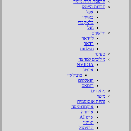
הדפסת תלת מימד
חברות הייטק
אפל
באיידו
בלאקברי
גוגל
חיישנים
ליידאר
רדאר
מצלמות
טעינה
מוליכים למחצה
NVIDIA
אינטל
מובילאיי
קואלקום
רנסאס
מחקרים
מיפוי
נהיגה אוטונומית
אוקסבוטיקה
אורורה
ארגו AI
ואיימו
טוסימפל