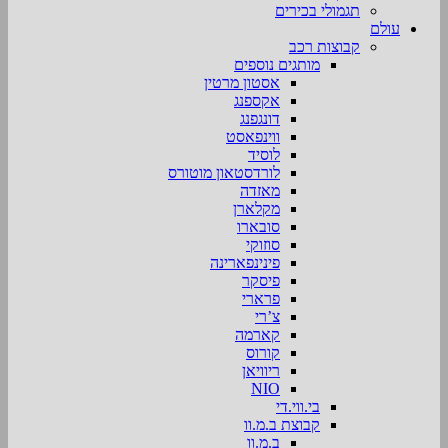
תגמולי בכירים
עולם
קבוצות רכב
מותגים נוספים
אסטון מרטין
אקספנג
דונגפנג
ווינפאסט
לוסיד
לורדסטאון מוטורס
מאזדה
מקלארן
סובארו
סוזוקי
פינינפארינה
פיסקר
פרארי
צ’רי
קארמה
קורוס
ריוויאן
NIO
בי.ווי.די
קבוצת ב.מ.וו
ב.מ.וו