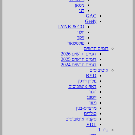
ניסאן
רנו
GAC
Geely
LYNK & CO
וולוו
זיקר
פולסטאר
דגמים חדשים
דגמים חדשים 2026
דגמים חדשים 2025
דגמים חדשים 2024
אוטובוסים
BYD
גולדן דרגון
דאף אוטובוסים
וולוו
יוטונג
מאן
מרצדס-בנץ
סולריס
סקניה אוטובוסים
VDL
טיר 1