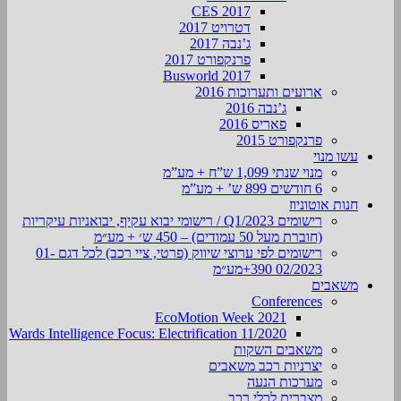
CES 2017
דטרויט 2017
ג’נבה 2017
פרנקפורט 2017
Busworld 2017
ארועים ותערוכות 2016
ג’נבה 2016
פאריס 2016
פרנקפורט 2015
עשו מנוי
מנוי שנתי 1,099 ש”ח + מע”מ
6 חודשים 899 ש’ + מע”מ
חנות אוטוניוז
רישומים Q1/2023 / רישומי יבוא עקיף, יבואניות עיקריות
(חוברת מעל 50 עמודים) – 450 ש׳ + מע״מ
רישומים לפי ערוצי שיווק (פרטי, ציי רכב) לכל דגם 01-
02/2023 390+מע״מ
משאבים
Conferences
EcoMotion Week 2021
Wards Intelligence Focus: Electrification 11/2020
משאבים השקות
יצרניות רכב משאבים
מערכות הנעה
מצברים לכלי רכב