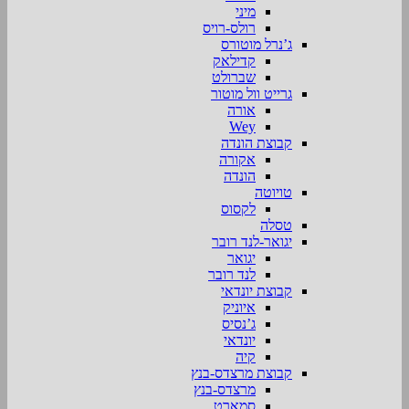
מיני
רולס-רויס
ג’נרל מוטורס
קדילאק
שברולט
גרייט וול מוטור
אורה
Wey
קבוצת הונדה
אקורה
הונדה
טויוטה
לקסוס
טסלה
יגואר-לנד רובר
יגואר
לנד רובר
קבוצת יונדאי
איוניק
ג’נסיס
יונדאי
קיה
קבוצת מרצדס-בנץ
מרצדס-בנץ
סמארט