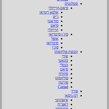
סטלנטיס
פיאט-קרייזלר
אלפא רומיאו
ג’יפ
מזראטי
פיאט
קרייזלר
פיג’ו-סיטרואן
אופל
סיטרואן
פיג’ו
קבוצת פולקסווגן
אודי
בוגאטי
בנטלי
סיאט
סקודה
פולקסווגן
פורשה
Cariad
פורד
רנו-ניסאן
אינפיניטי
דאצ’יה
מיצובישי