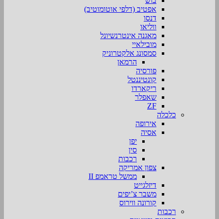
בוש
אפטיב (דלפי אוטומוטיב)
דנסו
ווליאו
מאגנה אינטרנשיונל
מובילאיי
סמסונג אלקטרוניק
הרמאן
פורסיה
קונטיננטל
ריקארדו
שאפלר
ZF
כלכלה
אירופה
אסיה
יפן
סין
רכבות
צפון אמריקה
ממשל טראמפ II
דיזלגייט
משבר צ’יפים
קורונה ווירוס
רכבות