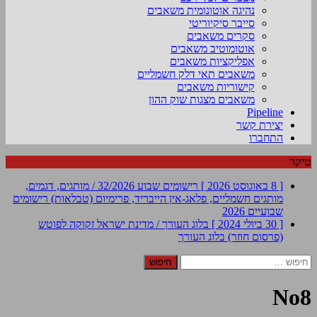
נהיגה אוטונומית משאבים
סייבר סיקיוריטי
סקרים משאבים
אוטומוטיב משאבים
אפליקציות משאבים
משאבים תאי דלק חשמליים
קישוריות משאבים
משאבים מצגות שוק ההון
Pipeline
יצירת קשר
התחברו
טיקר
[ 8 באוגוסט 2026 ]
רישומים שבוע 32/2026 / מותגים, דגמים,
מותגים חשמליים, פלאג-אין הייבריד, פרימיום (טבלאות)
רישומים
שבועיים 2026
[ 30 ביולי 2024 ]
בלוג העורך / מדינת ישראל זקוקה לפוטש
(פרסום חוזר)
בלוג העורך
חיפוש:
No8