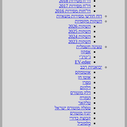
דו”ח מסירות 2018
דו”ח מסירות 2017
דו”חות מסירות 2016
דוח חודשי מסירות משאיות
השקות מקומיות
השקות 2026
השקות 2025
השקות 2024
השקות 2023
טעינה חשמלית
אפקון
ג’ינרג’י
EV-edge
יבואניות רכב
אוטומקס
אוטו חן
גזפרו
דלהום
דלק מוטורס
המזרח
טלקאר
טסלה מוטורס ישראל
יוניון מוטורס
קבוצת כדורי
כלמוביל