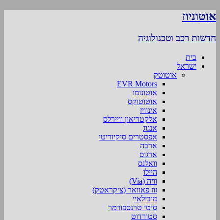
אוטוניוז
חדשות רכב וטכנולוגיה
בית
ישראל
אוטוטק
EVR Motors
אוטונומו
אוטוטוקס
אינוויז
אלקטריאון וויירלס
אנגוג
אפסטרים סיקיוריטי
ארבה
ארגוס
וואלנס
היילו
וויה (Via)
זוז פאוואר (צ׳קראטק)
מובילאיי
סיטי טרנספורמר
סטורדוט