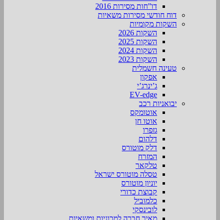
דו”חות מסירות 2016
דוח חודשי מסירות משאיות
השקות מקומיות
השקות 2026
השקות 2025
השקות 2024
השקות 2023
טעינה חשמלית
אפקון
ג’ינרג’י
EV-edge
יבואניות רכב
אוטומקס
אוטו חן
גזפרו
דלהום
דלק מוטורס
המזרח
טלקאר
טסלה מוטורס ישראל
יוניון מוטורס
קבוצת כדורי
כלמוביל
לובינסקי
מאיר חברה למכוניות ומשאיות