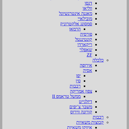
דנסו
ווליאו
מאגנה אינטרנשיונל
מובילאיי
סמסונג אלקטרוניק
הרמאן
פורסיה
קונטיננטל
ריקארדו
שאפלר
ZF
כלכלה
אירופה
אסיה
יפן
סין
רכבות
צפון אמריקה
ממשל טראמפ II
דיזלגייט
משבר צ’יפים
קורונה ווירוס
רכבות
קבוצות משאיות
איווקו משאיות