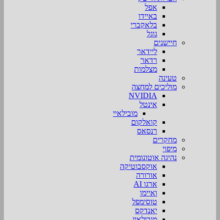
אפל
באיידו
בלאקברי
גוגל
חיישנים
ליידאר
רדאר
מצלמות
טעינה
מוליכים למחצה
NVIDIA
אינטל
מובילאיי
קואלקום
רנסאס
מחקרים
מיפוי
נהיגה אוטונומית
אוקסבוטיקה
אורורה
ארגו AI
ואיימו
טוסימפל
יאנדקס
מובילאיי