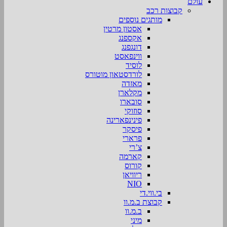
עולם
קבוצות רכב
מותגים נוספים
אסטון מרטין
אקספנג
דונגפנג
ווינפאסט
לוסיד
לורדסטאון מוטורס
מאזדה
מקלארן
סובארו
סוזוקי
פינינפארינה
פיסקר
פרארי
צ’רי
קארמה
קורוס
ריוויאן
NIO
בי.ווי.די
קבוצת ב.מ.וו
ב.מ.וו
מיני