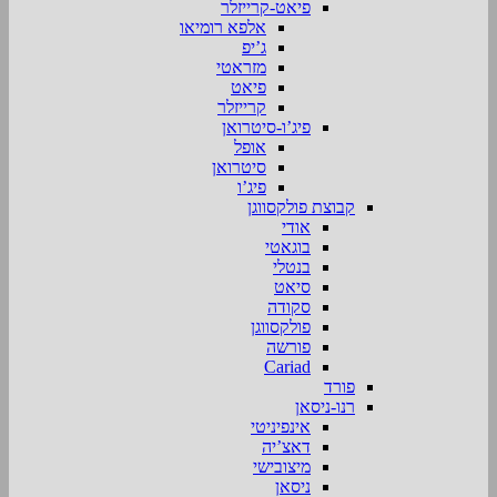
פיאט-קרייזלר
אלפא רומיאו
ג’יפ
מזראטי
פיאט
קרייזלר
פיג’ו-סיטרואן
אופל
סיטרואן
פיג’ו
קבוצת פולקסווגן
אודי
בוגאטי
בנטלי
סיאט
סקודה
פולקסווגן
פורשה
Cariad
פורד
רנו-ניסאן
אינפיניטי
דאצ’יה
מיצובישי
ניסאן