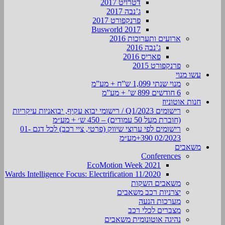
דטרויט 2017
ג’נבה 2017
פרנקפורט 2017
Busworld 2017
ארועים ותערוכות 2016
ג’נבה 2016
פאריס 2016
פרנקפורט 2015
עשו מנוי
מנוי שנתי 1,099 ש”ח + מע”מ
6 חודשים 899 ש’ + מע”מ
חנות אוטוניוז
רישומים Q1/2023 / רישומי יבוא עקיף, יבואניות עיקריות
(חוברת מעל 50 עמודים) – 450 ש׳ + מע״מ
רישומים לפי ערוצי שיווק (פרטי, ציי רכב) לכל דגם 01-
02/2023 390+מע״מ
משאבים
Conferences
EcoMotion Week 2021
Wards Intelligence Focus: Electrification 11/2020
משאבים השקות
יצרניות רכב משאבים
מערכות הנעה
מצברים לכלי רכב
נהיגה אוטונומית משאבים