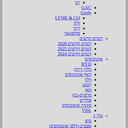
רנו
GAC
Geely
LYNK & CO
וולוו
זיקר
פולסטאר
דגמים חדשים
דגמים חדשים 2026
דגמים חדשים 2025
דגמים חדשים 2024
אוטובוסים
BYD
גולדן דרגון
דאף אוטובוסים
וולוו
יוטונג
מאן
מרצדס-בנץ
סולריס
סקניה אוטובוסים
VDL
טיר 1
בוש
אפטיב (דלפי אוטומוטיב)