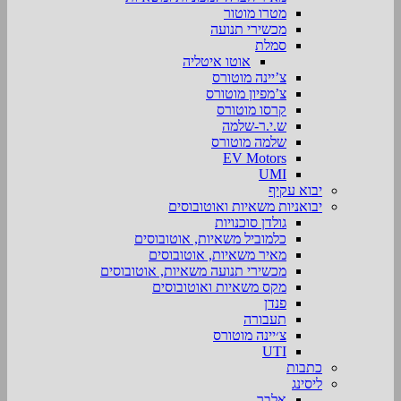
מטרו מוטור
מכשירי תנועה
סמלת
אוטו איטליה
צ’יינה מוטורס
צ’מפיון מוטורס
קרסו מוטורס
ש.י.ר-שלמה
שלמה מוטורס
EV Motors
UMI
יבוא עקיף
יבואניות משאיות ואוטובוסים
גולדן סוכנויות
כלמוביל משאיות, אוטובוסים
מאיר משאיות, אוטובוסים
מכשירי תנועה משאיות, אוטובוסים
מקס משאיות ואוטובוסים
פנדן
תעבורה
צ׳יינה מוטורס
UTI
כתבות
ליסינג
אלבר