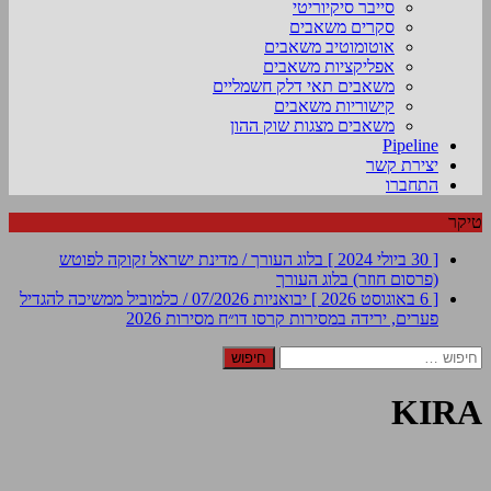
סייבר סיקיוריטי
סקרים משאבים
אוטומוטיב משאבים
אפליקציות משאבים
משאבים תאי דלק חשמליים
קישוריות משאבים
משאבים מצגות שוק ההון
Pipeline
יצירת קשר
התחברו
טיקר
[ 30 ביולי 2024 ]
בלוג העורך / מדינת ישראל זקוקה לפוטש
(פרסום חוזר)
בלוג העורך
[ 6 באוגוסט 2026 ]
יבואניות 07/2026 / כלמוביל ממשיכה להגדיל
פערים, ירידה במסירות קרסו
דו״ח מסירות 2026
חיפוש:
KIRA