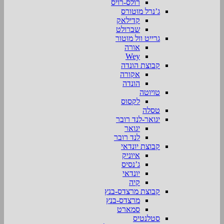
רולס-רויס
ג’נרל מוטורס
קדילאק
שברולט
גרייט וול מוטור
אורה
Wey
קבוצת הונדה
אקורה
הונדה
טויוטה
לקסוס
טסלה
יגואר-לנד רובר
יגואר
לנד רובר
קבוצת יונדאי
איוניק
ג’נסיס
יונדאי
קיה
קבוצת מרצדס-בנץ
מרצדס-בנץ
סמארט
סטלנטיס