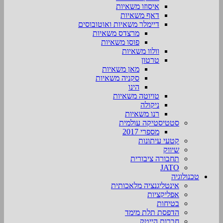
איסוזו משאיות
דאף משאיות
דיימלר משאיות ואוטובוסים
מרצדס משאיות
פוסו משאיות
וולוו משאיות
טרטון
מאן משאיות
סקניה משאיות
הינו
טויוטה משאיות
ניקולה
רנו משאיות
סטטיסטיקה עולמית
מספרי 2017
קטעי עיתונות
שיווק
תחבורה ציבורית
JATO
טכנולוגיה
אינטליגנציה מלאכותית
אפליקציות
בטיחות
הדפסת תלת מימד
חברות הייטק