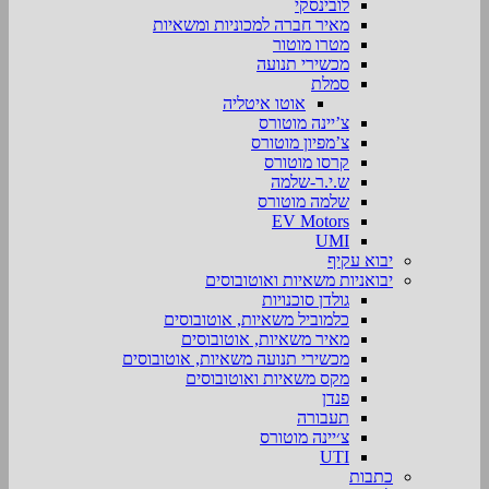
לובינסקי
מאיר חברה למכוניות ומשאיות
מטרו מוטור
מכשירי תנועה
סמלת
אוטו איטליה
צ’יינה מוטורס
צ’מפיון מוטורס
קרסו מוטורס
ש.י.ר-שלמה
שלמה מוטורס
EV Motors
UMI
יבוא עקיף
יבואניות משאיות ואוטובוסים
גולדן סוכנויות
כלמוביל משאיות, אוטובוסים
מאיר משאיות, אוטובוסים
מכשירי תנועה משאיות, אוטובוסים
מקס משאיות ואוטובוסים
פנדן
תעבורה
צ׳יינה מוטורס
UTI
כתבות