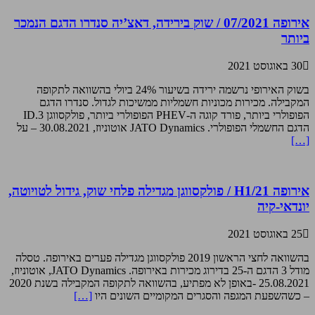
אירופה 07/2021 / שוק בירידה, דאצ’יה סנדרו הדגם הנמכר
ביותר
30 באוגוסט 2021
בשוק האירופי נרשמה ירידה בשיעור 24% ביולי בהשוואה לתקופה
המקבילה. מכירות מכוניות חשמליות ממשיכות לגדול. סנדרו הדגם
הפופולרי ביותר, פורד קוגה ה-PHEV הפופולרי ביותר, פולקסווגן ID.3
הדגם החשמלי הפופולרי. JATO Dynamics אוטוניוז, 30.08.2021 – על
[…]
אירופה H1/21 / פולקסווגן מגדילה פלחי שוק, גידול לטויוטה,
יונדאי-קיה
25 באוגוסט 2021
בהשוואה לחצי הראשון 2019 פולקסווגן מגדילה פערים באירופה. טסלה
מודל 3 הדגם ה-25 בדירוג מכירות באירופה. JATO Dynamics, אוטוניוז,
25.08.2021 -באופן לא מפתיע, בהשוואה לתקופה המקבילה בשנת 2020
– כשהשפעת המגפה והסגרים המקומיים השונים היו
[…]