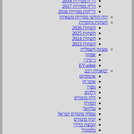
דו”ח מסירות 2018
דו”ח מסירות 2017
דו”חות מסירות 2016
דוח חודשי מסירות משאיות
השקות מקומיות
השקות 2026
השקות 2025
השקות 2024
השקות 2023
טעינה חשמלית
אפקון
ג’ינרג’י
EV-edge
יבואניות רכב
אוטומקס
אוטו חן
גזפרו
דלהום
דלק מוטורס
המזרח
טלקאר
טסלה מוטורס ישראל
יוניון מוטורס
קבוצת כדורי
כלמוביל