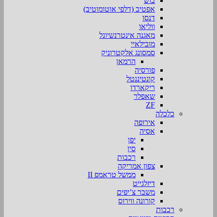
בוש
אפטיב (דלפי אוטומוטיב)
דנסו
ווליאו
מאגנה אינטרנשיונל
מובילאיי
סמסונג אלקטרוניק
הרמאן
פורסיה
קונטיננטל
ריקארדו
שאפלר
ZF
כלכלה
אירופה
אסיה
יפן
סין
רכבות
צפון אמריקה
ממשל טראמפ II
דיזלגייט
משבר צ’יפים
קורונה ווירוס
רכבות