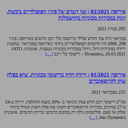
אירופה 02/2021 / שני דגמים של פיג’ו הפופולריים ביבשת,
זינוק במכירות מכוניות מחושמלות
29 במרץ 2021
פברואר היה עוד חודש שלילי ברישומי כלי רכב חדשים באירופה. פיג’ו
208, 2008 היו הדגמים הפופולאריים ביותר באירופה בפברואר. נמשכת
ירידה במכירות דיזל, גידול במכירות מכוניות נטענות. אוטוניוז, JATO
Dynamics, 29.03.2021 – רישומי כלי רכב
[…]
אירופה 01/2021 / ירידה חדה ברישומי מכוניות, שיא בפלח
שוק לקרוסאוברים
25 בפברואר 2021
סה”כ רישומי רכב חדש צנחו בינואר ב -26% בשנה החולפת, ירידה ב-24
מ-27 שווקים. מכירות קרוסאוברים השיגו את פלח השוק הגודל ביותר
שלהן אי פעם. פולקסווגן גולף רק במקום הרביעי בדירוג הדגמים. אוטוניוז,
[…]
Jato Dynamics,