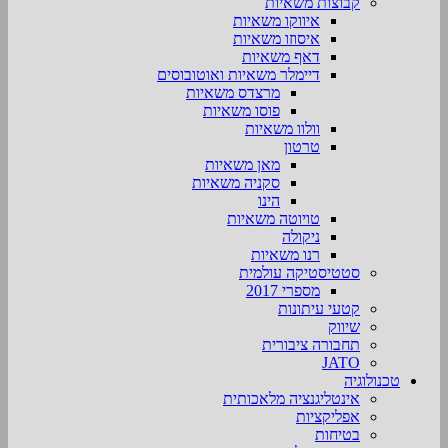
קבוצות משאיות
איווקו משאיות
איסוזו משאיות
דאף משאיות
דיימלר משאיות ואוטובוסים
מרצדס משאיות
פוסו משאיות
וולוו משאיות
טרטון
מאן משאיות
סקניה משאיות
הינו
טויוטה משאיות
ניקולה
רנו משאיות
סטטיסטיקה עולמית
מספרי 2017
קטעי עיתונות
שיווק
תחבורה ציבורית
JATO
טכנולוגיה
אינטליגנציה מלאכותית
אפליקציות
בטיחות