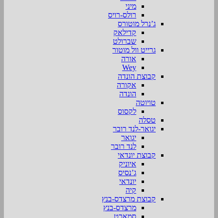
מיני
רולס-רויס
ג’נרל מוטורס
קדילאק
שברולט
גרייט וול מוטור
אורה
Wey
קבוצת הונדה
אקורה
הונדה
טויוטה
לקסוס
טסלה
יגואר-לנד רובר
יגואר
לנד רובר
קבוצת יונדאי
איוניק
ג’נסיס
יונדאי
קיה
קבוצת מרצדס-בנץ
מרצדס-בנץ
סמארט