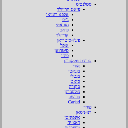
סטלנטיס
פיאט-קרייזלר
אלפא רומיאו
ג’יפ
מזראטי
פיאט
קרייזלר
פיג’ו-סיטרואן
אופל
סיטרואן
פיג’ו
קבוצת פולקסווגן
אודי
בוגאטי
בנטלי
סיאט
סקודה
פולקסווגן
פורשה
Cariad
פורד
רנו-ניסאן
אינפיניטי
דאצ’יה
מיצובישי