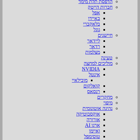
הדפסת תלת מימד
חברות הייטק
אפל
באיידו
בלאקברי
גוגל
חיישנים
ליידאר
רדאר
מצלמות
טעינה
מוליכים למחצה
NVIDIA
אינטל
מובילאיי
קואלקום
רנסאס
מחקרים
מיפוי
נהיגה אוטונומית
אוקסבוטיקה
אורורה
ארגו AI
ואיימו
טוסימפל