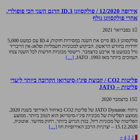
אירופה 12/2020 / פולקסווגן ID.3 הדגם השני הכי פופולרי,
אחרי פולקסווגן גולף
1 בפברואר 2021
פולקסווגן ID.3 סיים את השנה במסירות חזקות; ID.4 עם כמעט 5,000
יחידות בחודש הראשון. הביקוש למכוניות חשמליות ופלאג-אין הייבריד
גדל בכמעט פי ארבע בדצמבר. רישומי מכוניות חדשות לכל השנה צנחו
הנמוכים ביותר מאז 1993. JATO,
[…]
פליטות CO2 / קבוצת פיג’ו-סיטרואן הקרובה ביותר ליעדי
פליטות – JATO
15 בדצמבר 2020
ניתוח JATO Dynamic של פליטת CO2 באיחוד האירופי בשנת 2020.
ממוצע הפליטות של מכוניות פיג’ו-סיטרואן הוא הטוב ביותר. ממוצע
הפליטות של מכוניות דיזל, בנזין הגרוע ביותר, רחוק מהיעד. אוטוניוז,
15.12.2020 – יצרניות הרכב האירופיות חוו
[…]
»
4
3
2
1