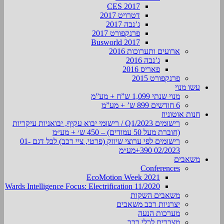
CES 2017
דטרויט 2017
ג’נבה 2017
פרנקפורט 2017
Busworld 2017
ארועים ותערוכות 2016
ג’נבה 2016
פאריס 2016
פרנקפורט 2015
עשו מנוי
מנוי שנתי 1,099 ש”ח + מע”מ
6 חודשים 899 ש’ + מע”מ
חנות אוטוניוז
רישומים Q1/2023 / רישומי יבוא עקיף, יבואניות עיקריות
(חוברת מעל 50 עמודים) – 450 ש׳ + מע״מ
רישומים לפי ערוצי שיווק (פרטי, ציי רכב) לכל דגם 01-
02/2023 390+מע״מ
משאבים
Conferences
EcoMotion Week 2021
Wards Intelligence Focus: Electrification 11/2020
משאבים השקות
יצרניות רכב משאבים
מערכות הנעה
מצברים לכלי רכב