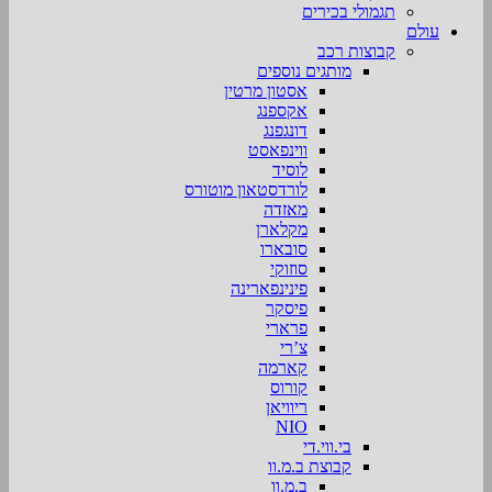
תגמולי בכירים
עולם
קבוצות רכב
מותגים נוספים
אסטון מרטין
אקספנג
דונגפנג
ווינפאסט
לוסיד
לורדסטאון מוטורס
מאזדה
מקלארן
סובארו
סוזוקי
פינינפארינה
פיסקר
פרארי
צ’רי
קארמה
קורוס
ריוויאן
NIO
בי.ווי.די
קבוצת ב.מ.וו
ב.מ.וו