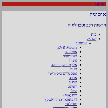
MENU
אוטוניוז
חדשות רכב וטכנולוגיה
בית
ישראל
אוטוטק
EVR Motors
אוטונומו
אוטוטוקס
אינוויז
אלקטריאון וויירלס
אנגוג
אפסטרים סיקיוריטי
ארבה
ארגוס
וואלנס
היילו
וויה (Via)
זוז פאוואר (צ׳קראטק)
מובילאיי