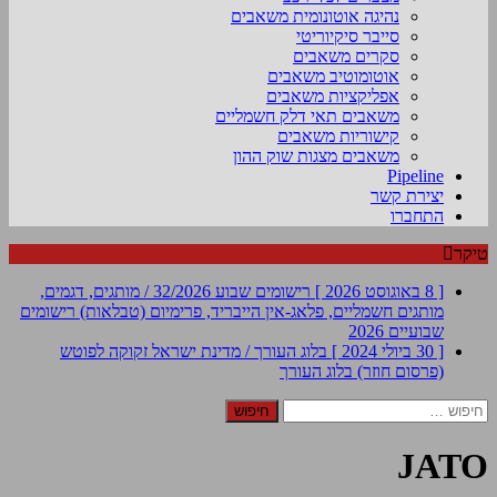
נהיגה אוטונומית משאבים
סייבר סיקיוריטי
סקרים משאבים
אוטומוטיב משאבים
אפליקציות משאבים
משאבים תאי דלק חשמליים
קישוריות משאבים
משאבים מצגות שוק ההון
Pipeline
יצירת קשר
התחברו
טיקר
[ 8 באוגוסט 2026 ]
רישומים שבוע 32/2026 / מותגים, דגמים,
מותגים חשמליים, פלאג-אין הייבריד, פרימיום (טבלאות)
רישומים
שבועיים 2026
[ 30 ביולי 2024 ]
בלוג העורך / מדינת ישראל זקוקה לפוטש
(פרסום חוזר)
בלוג העורך
חיפוש:
JATO