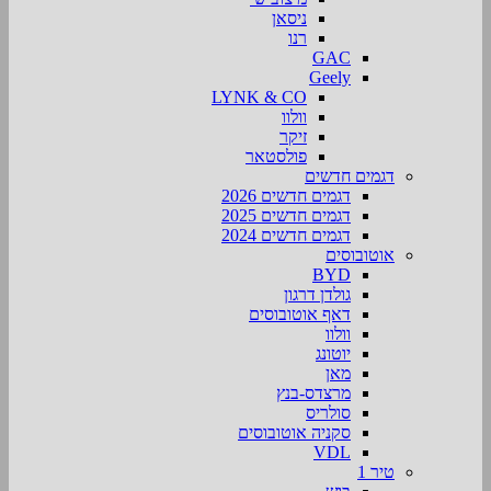
ניסאן
רנו
GAC
Geely
LYNK & CO
וולוו
זיקר
פולסטאר
דגמים חדשים
דגמים חדשים 2026
דגמים חדשים 2025
דגמים חדשים 2024
אוטובוסים
BYD
גולדן דרגון
דאף אוטובוסים
וולוו
יוטונג
מאן
מרצדס-בנץ
סולריס
סקניה אוטובוסים
VDL
טיר 1