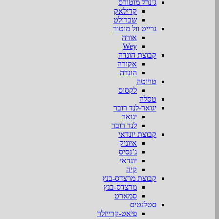
ג’נרל מוטורס
קדילאק
שברולט
גרייט וול מוטור
אורה
Wey
קבוצת הונדה
אקורה
הונדה
טויוטה
לקסוס
טסלה
יגואר-לנד רובר
יגואר
לנד רובר
קבוצת יונדאי
איוניק
ג’נסיס
יונדאי
קיה
קבוצת מרצדס-בנץ
מרצדס-בנץ
סמארט
סטלנטיס
פיאט-קרייזלר