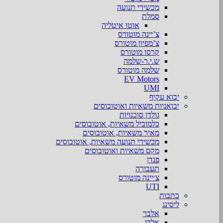
מכשירי תנועה
סמלת
אוטו איטליה
צ’יינה מוטורס
צ’מפיון מוטורס
קרסו מוטורס
ש.י.ר-שלמה
שלמה מוטורס
EV Motors
UMI
יבוא עקיף
יבואניות משאיות ואוטובוסים
גולדן סוכנויות
כלמוביל משאיות, אוטובוסים
מאיר משאיות, אוטובוסים
מכשירי תנועה משאיות, אוטובוסים
מקס משאיות ואוטובוסים
פנדן
תעבורה
צ׳יינה מוטורס
UTI
כתבות
ליסינג
אלבר
אלדן