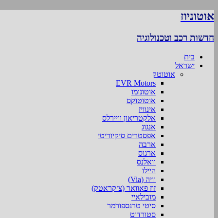
אוטוניוז
חדשות רכב וטכנולוגיה
בית
ישראל
אוטוטק
EVR Motors
אוטונומו
אוטוטוקס
אינוויז
אלקטריאון וויירלס
אנגוג
אפסטרים סיקיוריטי
ארבה
ארגוס
וואלנס
היילו
וויה (Via)
זוז פאוואר (צ׳קראטק)
מובילאיי
סיטי טרנספורמר
סטורדוט