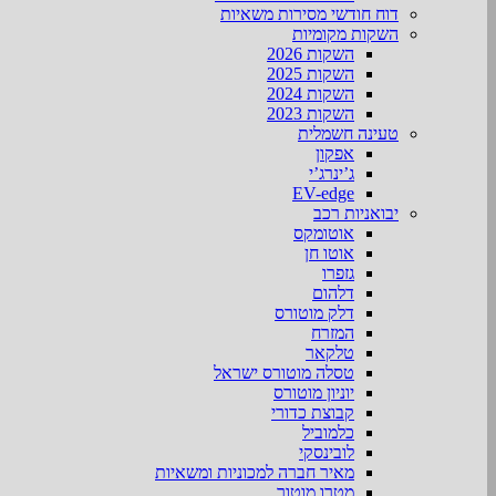
דוח חודשי מסירות משאיות
השקות מקומיות
השקות 2026
השקות 2025
השקות 2024
השקות 2023
טעינה חשמלית
אפקון
ג’ינרג’י
EV-edge
יבואניות רכב
אוטומקס
אוטו חן
גזפרו
דלהום
דלק מוטורס
המזרח
טלקאר
טסלה מוטורס ישראל
יוניון מוטורס
קבוצת כדורי
כלמוביל
לובינסקי
מאיר חברה למכוניות ומשאיות
מטרו מוטור