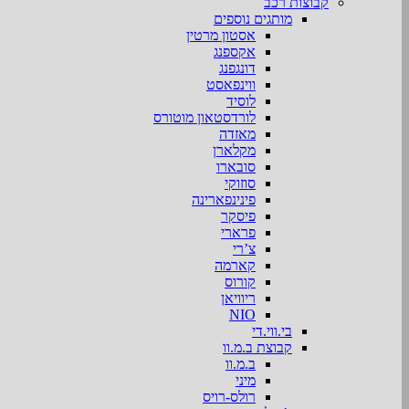
קבוצות רכב
מותגים נוספים
אסטון מרטין
אקספנג
דונגפנג
ווינפאסט
לוסיד
לורדסטאון מוטורס
מאזדה
מקלארן
סובארו
סוזוקי
פינינפארינה
פיסקר
פרארי
צ’רי
קארמה
קורוס
ריוויאן
NIO
בי.ווי.די
קבוצת ב.מ.וו
ב.מ.וו
מיני
רולס-רויס