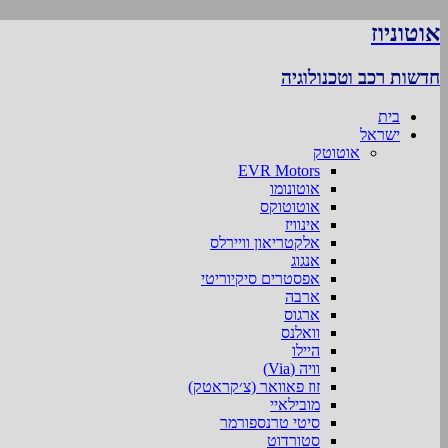
אוטוניוז
חדשות רכב וטכנולוגיה
בית
ישראל
אוטוטק
EVR Motors
אוטונומו
אוטוטוקס
אינוויז
אלקטריאון וויירלס
אנגוג
אפסטרים סיקיוריטי
ארבה
ארגוס
וואלנס
היילו
וויה (Via)
זוז פאוואר (צ׳קראטק)
מובילאיי
סיטי טרנספורמר
סטורדוט