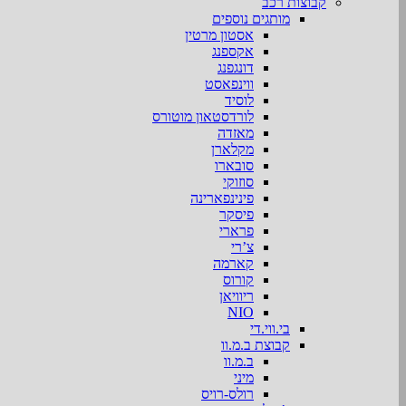
קבוצות רכב
מותגים נוספים
אסטון מרטין
אקספנג
דונגפנג
ווינפאסט
לוסיד
לורדסטאון מוטורס
מאזדה
מקלארן
סובארו
סוזוקי
פינינפארינה
פיסקר
פרארי
צ’רי
קארמה
קורוס
ריוויאן
NIO
בי.ווי.די
קבוצת ב.מ.וו
ב.מ.וו
מיני
רולס-רויס