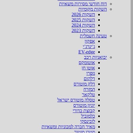
דוח חודשי מסירות משאיות
השקות מקומיות
השקות 2026
השקות 2025
השקות 2024
השקות 2023
טעינה חשמלית
אפקון
ג’ינרג’י
EV-edge
יבואניות רכב
אוטומקס
אוטו חן
גזפרו
דלהום
דלק מוטורס
המזרח
טלקאר
טסלה מוטורס ישראל
יוניון מוטורס
קבוצת כדורי
כלמוביל
לובינסקי
מאיר חברה למכוניות ומשאיות
מטרו מוטור