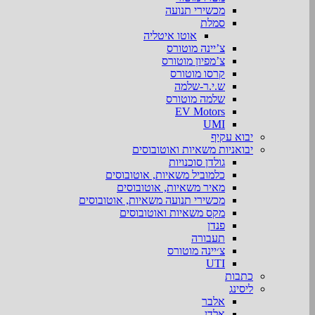
מכשירי תנועה
סמלת
אוטו איטליה
צ’יינה מוטורס
צ’מפיון מוטורס
קרסו מוטורס
ש.י.ר-שלמה
שלמה מוטורס
EV Motors
UMI
יבוא עקיף
יבואניות משאיות ואוטובוסים
גולדן סוכנויות
כלמוביל משאיות, אוטובוסים
מאיר משאיות, אוטובוסים
מכשירי תנועה משאיות, אוטובוסים
מקס משאיות ואוטובוסים
פנדן
תעבורה
צ׳יינה מוטורס
UTI
כתבות
ליסינג
אלבר
אלדן