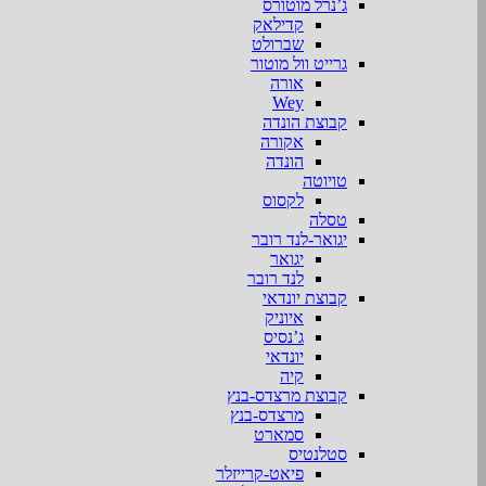
ג’נרל מוטורס
קדילאק
שברולט
גרייט וול מוטור
אורה
Wey
קבוצת הונדה
אקורה
הונדה
טויוטה
לקסוס
טסלה
יגואר-לנד רובר
יגואר
לנד רובר
קבוצת יונדאי
איוניק
ג’נסיס
יונדאי
קיה
קבוצת מרצדס-בנץ
מרצדס-בנץ
סמארט
סטלנטיס
פיאט-קרייזלר