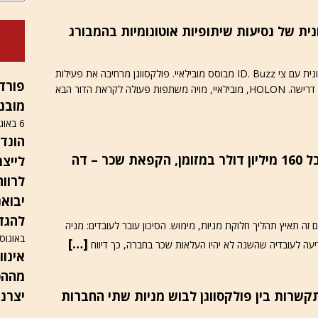
נית של נסיעות שיתופיות אוטונומיות בהמבורג
המבורג הופכת למעבדת ניסוי לתחבורה אוטונומית עירונית עם צי ID. Buzz מבוסס מובילאיי. פולקסווגן מרחיבה את פעילות
הרכב האוטונומי באירופה באמצעות שירות נסיעות לפי דרישה. HOLON, מובילאיי, מויה משתפות פעולה לקראת הדור הבא
מובנ
6 באוגוסט 2026
מובילאיי / אחרי שפרופ׳ שעשוע קיבל 160 מיליון דולר במזומן, הקפאת שכר – דה
לייצר
לרווח
להגדי
ה תאיץ תהליך חלוקת מניות, מימוש. הסיכון עובר לעובדים: מניה
באוגוסט 6
[…]
מההכ
התקשרות בין פולקסווגן לבוש מניות שתי החברות
יצרני