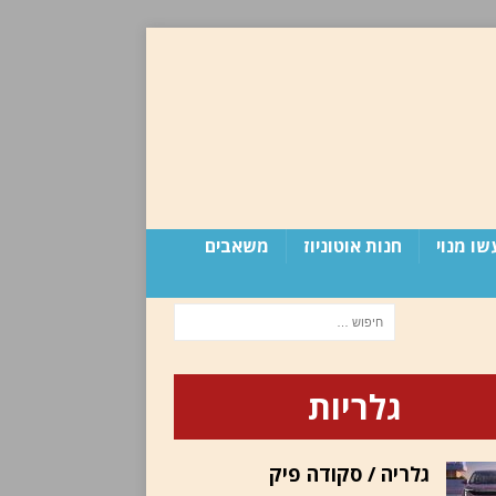
שו מנוי
חנות אוטוניוז
משאבים
גלריות
גלריה / סקודה פיק