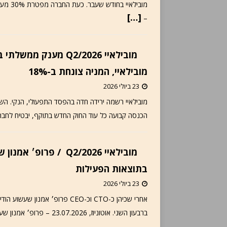
[…]
–
מובילאיי, המניה צונחת ב-18%
23 ביולי 2026
מובילאיי רשמה ירידה חדה בהפסד התפעולי, הנקי. הש
הכנסה קבועה כל עוד החוק החדש בתוקף, יבטיח לחברה הכנסה בסך 200 מיליון דולר בשנ
בתוצאות הפעילות
23 ביולי 2026
אחרי שכיהן כ-CTO וכ-CEO פרופ׳ 
ברבעון השני. אוטוניוז, 23.07.2026 – פרופ׳ אמנון שעשוע הודיע היום על סיום כהונתו כ-CEO של מובילאיי,