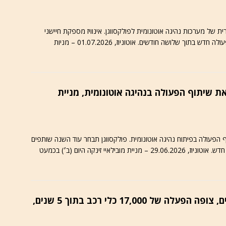
 של מערכות נהיגה אוטונומית לפולקסווגן. אינוויז מספקת חיישני
ליידאר למובילאיי. פולקסווגן עשויה להודיע על שיתוף פעולה חדש בתוך שלושה חודשים. אוטוניוז, 01.07.2026 – מניות
 את שיתוף הפעולה בנהיגה אוטונומית, מניית
תוף הפעולה בפיתוח נהיגה אוטונומית. פולקסווגן תבחר עוד השנה שותפים
חדשים. מובילאיי עשויה להיות מועמדת לשיתוף פעולה חדש. אוטוניוז, 29.06.2026 – מניית מובילאיי זינקה היום (ב׳) בכמעט
מובילאיי / חוזרת לפעילות רובוטקסים, צופה הפעלה של 17,000 כלי רכב בתוך 5 שנים,