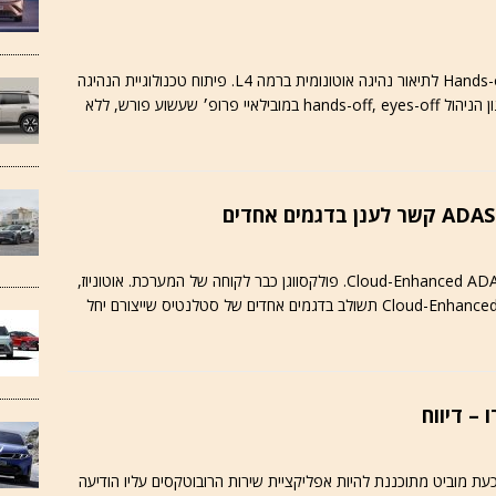
פרופ׳ אמנון שעשוע המציא את המושג Hands-off, Eyes-off לתיאור נהיגה אוטונומית ברמה L4. פיתוח טכנולוגיית הנהיגה
האוטונומית טרם הושלם – אבל שעשוע מיישם את סגנון הניהול hands-off, eyes-off במובילאיי פרופ׳ שעשוע פורש, ללא
מובילאיי מוסיפה את סטלנטיס לרשית הלקוחות של Cloud-Enhanced ADAS. פולקסווגן כבר לקוחה של המערכת. אוטוניוז,
23.07.2026 – מובילאיי הודיעה כי טכנולוגיית Cloud-Enhanced ADAS תשולב בדגמים אחדים של סטלנטיס שייצורם יחל
כעת מוביט מתוכננת להיות אפליקציית שירות הרובוטקסים עליו הודיעה