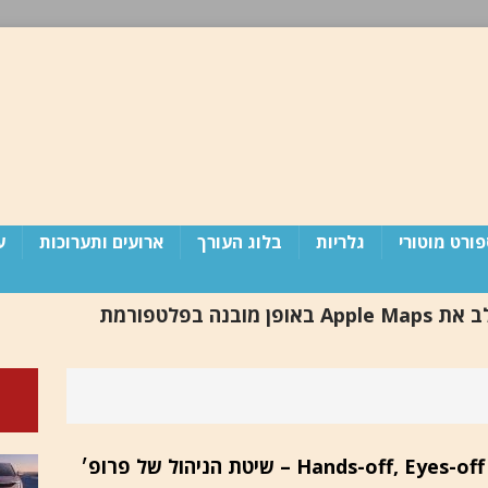
ורט מוטורי
גלריות
בלוג העורך
ארועים ותערוכות
ע
פורד / תשלב את Apple Maps באופן מובנה בפלטפורמת
ד
 מדינת ישראל זקוקה לפוטש (פרסום חוזר)
בלוג
בלוג העורך / מובילאיי כבר מיישמת Hands-off, Eyes-off – שיטת הניהול של פרופ׳