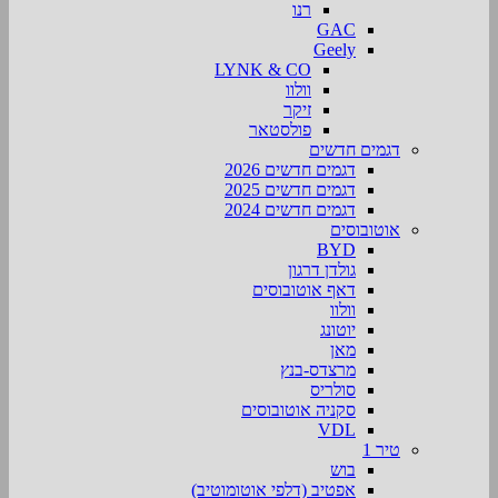
רנו
GAC
Geely
LYNK & CO
וולוו
זיקר
פולסטאר
דגמים חדשים
דגמים חדשים 2026
דגמים חדשים 2025
דגמים חדשים 2024
אוטובוסים
BYD
גולדן דרגון
דאף אוטובוסים
וולוו
יוטונג
מאן
מרצדס-בנץ
סולריס
סקניה אוטובוסים
VDL
טיר 1
בוש
אפטיב (דלפי אוטומוטיב)