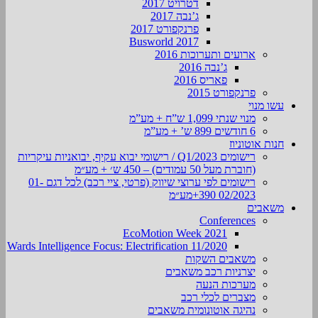
דטרויט 2017
ג’נבה 2017
פרנקפורט 2017
Busworld 2017
ארועים ותערוכות 2016
ג’נבה 2016
פאריס 2016
פרנקפורט 2015
עשו מנוי
מנוי שנתי 1,099 ש”ח + מע”מ
6 חודשים 899 ש’ + מע”מ
חנות אוטוניוז
רישומים Q1/2023 / רישומי יבוא עקיף, יבואניות עיקריות
(חוברת מעל 50 עמודים) – 450 ש׳ + מע״מ
רישומים לפי ערוצי שיווק (פרטי, ציי רכב) לכל דגם 01-
02/2023 390+מע״מ
משאבים
Conferences
EcoMotion Week 2021
Wards Intelligence Focus: Electrification 11/2020
משאבים השקות
יצרניות רכב משאבים
מערכות הנעה
מצברים לכלי רכב
נהיגה אוטונומית משאבים