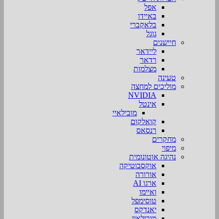
אפל
באיידו
בלאקברי
גוגל
חיישנים
ליידאר
רדאר
מצלמות
טעינה
מוליכים למחצה
NVIDIA
אינטל
מובילאיי
קואלקום
רנסאס
מחקרים
מיפוי
נהיגה אוטונומית
אוקסבוטיקה
אורורה
ארגו AI
ואיימו
טוסימפל
יאנדקס
מובילאיי