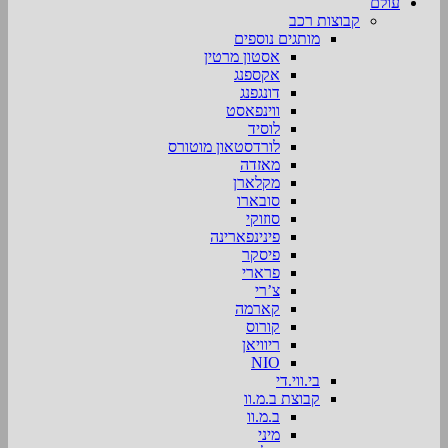
עולם
קבוצות רכב
מותגים נוספים
אסטון מרטין
אקספנג
דונגפנג
ווינפאסט
לוסיד
לורדסטאון מוטורס
מאזדה
מקלארן
סובארו
סוזוקי
פינינפארינה
פיסקר
פרארי
צ’רי
קארמה
קורוס
ריוויאן
NIO
בי.ווי.די
קבוצת ב.מ.וו
ב.מ.וו
מיני