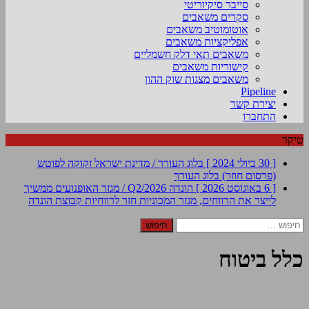
סייבר סיקיוריטי
סקרים משאבים
אוטומוטיב משאבים
אפליקציות משאבים
משאבים תאי דלק חשמליים
קישוריות משאבים
משאבים מצגות שוק ההון
Pipeline
יצירת קשר
התחברו
טיקר
[ 30 ביולי 2024 ]
בלוג העורך / מדינת ישראל זקוקה לפוטש
(פרסום חוזר)
בלוג העורך
[ 6 באוגוסט 2026 ]
הונדה Q2/2026 / מגזר האופנועים ממשיך
לייצר את הרווחים, מגזר המכוניות חזר לרווחיות
קבוצת הונדה
חיפוש:
כלל ביטוח