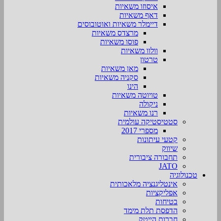
איסוזו משאיות
דאף משאיות
דיימלר משאיות ואוטובוסים
מרצדס משאיות
פוסו משאיות
וולוו משאיות
טרטון
מאן משאיות
סקניה משאיות
הינו
טויוטה משאיות
ניקולה
רנו משאיות
סטטיסטיקה עולמית
מספרי 2017
קטעי עיתונות
שיווק
תחבורה ציבורית
JATO
טכנולוגיה
אינטליגנציה מלאכותית
אפליקציות
בטיחות
הדפסת תלת מימד
חברות הייטק