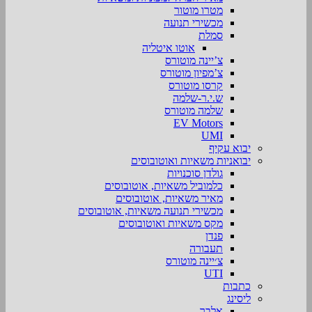
מטרו מוטור
מכשירי תנועה
סמלת
אוטו איטליה
צ’יינה מוטורס
צ’מפיון מוטורס
קרסו מוטורס
ש.י.ר-שלמה
שלמה מוטורס
EV Motors
UMI
יבוא עקיף
יבואניות משאיות ואוטובוסים
גולדן סוכנויות
כלמוביל משאיות, אוטובוסים
מאיר משאיות, אוטובוסים
מכשירי תנועה משאיות, אוטובוסים
מקס משאיות ואוטובוסים
פנדן
תעבורה
צ׳יינה מוטורס
UTI
כתבות
ליסינג
אלבר