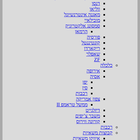
דנסו
ווליאו
מאגנה אינטרנשיונל
מובילאיי
סמסונג אלקטרוניק
הרמאן
פורסיה
קונטיננטל
ריקארדו
שאפלר
ZF
כלכלה
אירופה
אסיה
יפן
סין
רכבות
צפון אמריקה
ממשל טראמפ II
דיזלגייט
משבר צ’יפים
קורונה ווירוס
רכבות
קבוצות משאיות
איווקו משאיות