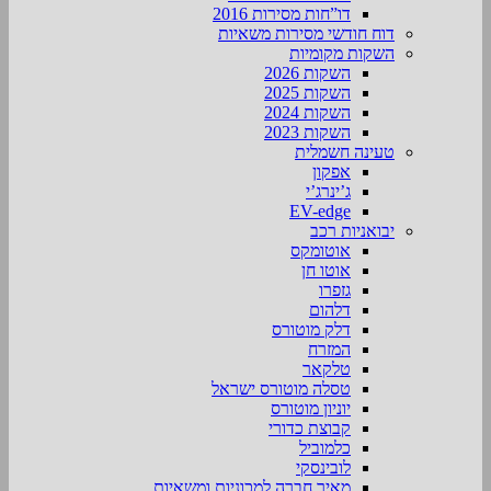
דו”חות מסירות 2016
דוח חודשי מסירות משאיות
השקות מקומיות
השקות 2026
השקות 2025
השקות 2024
השקות 2023
טעינה חשמלית
אפקון
ג’ינרג’י
EV-edge
יבואניות רכב
אוטומקס
אוטו חן
גזפרו
דלהום
דלק מוטורס
המזרח
טלקאר
טסלה מוטורס ישראל
יוניון מוטורס
קבוצת כדורי
כלמוביל
לובינסקי
מאיר חברה למכוניות ומשאיות