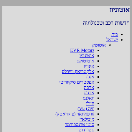
אוטוניוז
חדשות רכב וטכנולוגיה
בית
ישראל
אוטוטק
EVR Motors
אוטונומו
אוטוטוקס
אינוויז
אלקטריאון וויירלס
אנגוג
אפסטרים סיקיוריטי
ארבה
ארגוס
וואלנס
היילו
וויה (Via)
זוז פאוואר (צ׳קראטק)
מובילאיי
סיטי טרנספורמר
סטורדוט