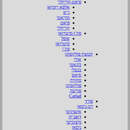
פיאט-קרייזלר
אלפא רומיאו
ג’יפ
מזראטי
פיאט
קרייזלר
פיג’ו-סיטרואן
אופל
סיטרואן
פיג’ו
קבוצת פולקסווגן
אודי
בוגאטי
בנטלי
סיאט
סקודה
פולקסווגן
פורשה
Cariad
פורד
רנו-ניסאן
אינפיניטי
דאצ’יה
מיצובישי
ניסאן