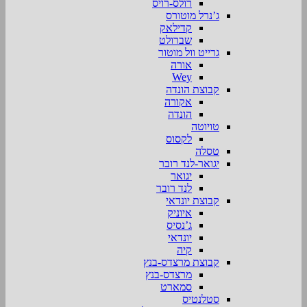
רולס-רויס
ג’נרל מוטורס
קדילאק
שברולט
גרייט וול מוטור
אורה
Wey
קבוצת הונדה
אקורה
הונדה
טויוטה
לקסוס
טסלה
יגואר-לנד רובר
יגואר
לנד רובר
קבוצת יונדאי
איוניק
ג’נסיס
יונדאי
קיה
קבוצת מרצדס-בנץ
מרצדס-בנץ
סמארט
סטלנטיס