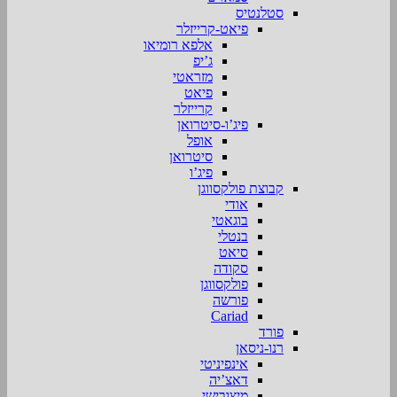
סטלנטיס
פיאט-קרייזלר
אלפא רומיאו
ג’יפ
מזראטי
פיאט
קרייזלר
פיג’ו-סיטרואן
אופל
סיטרואן
פיג’ו
קבוצת פולקסווגן
אודי
בוגאטי
בנטלי
סיאט
סקודה
פולקסווגן
פורשה
Cariad
פורד
רנו-ניסאן
אינפיניטי
דאצ’יה
מיצובישי