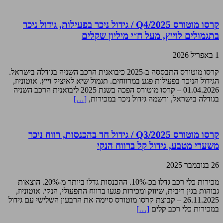
קרסו מוטורס Q4/2025 / גידול ניכר בפעילות, גידול ניכר
בתגמולים לוייץ, מעל ח״י מיליון שקלים
1 באפריל 2026
קרסו מוטורס התבססה ב-2025 כיבואנית הרכב השניה בגודלה בישראל.
הגידול הניכר בפעילות פגע במרווחים. תגמול שיא לאיציק וייץ. אוטוניוז,
01.04.2026 – קרסו מוטורס הפכה בשנת 2025 ליבואנית הרכב השניה
בגודלה בישראל, ורשמה גידול ניכר במכירות,
[…]
קרסו מוטורס Q3/2025 / גידול חד בהכנסות, רווח ניכר
משערי מטבע, גידול קל ברווח הנקי
26 בנובמבר 2025
מכירות כלי רכב גדלו בכ-10%. ההכנסות גדלו ביותר מ-20%. הוצאות
גבוהות בגין ריבית, שיווק ומכירות פגעו ברווח התפעולי, הנקי. אוטוניוז,
26.11.2025 – קבוצת קרסו מוטורס סיימה את הרבעון השלישי עם גידול
במכירות כלי רכב קלים
[…]