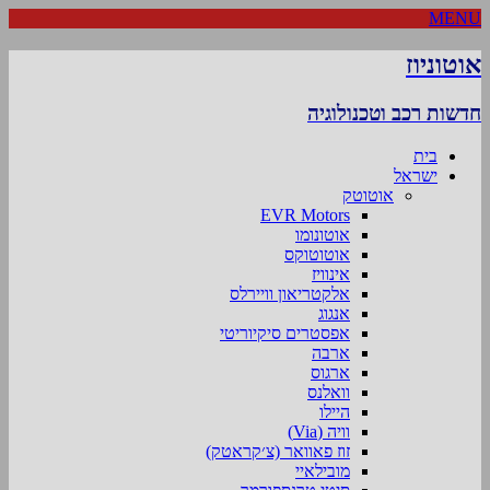
MENU
אוטוניוז
חדשות רכב וטכנולוגיה
בית
ישראל
אוטוטק
EVR Motors
אוטונומו
אוטוטוקס
אינוויז
אלקטריאון וויירלס
אנגוג
אפסטרים סיקיוריטי
ארבה
ארגוס
וואלנס
היילו
וויה (Via)
זוז פאוואר (צ׳קראטק)
מובילאיי