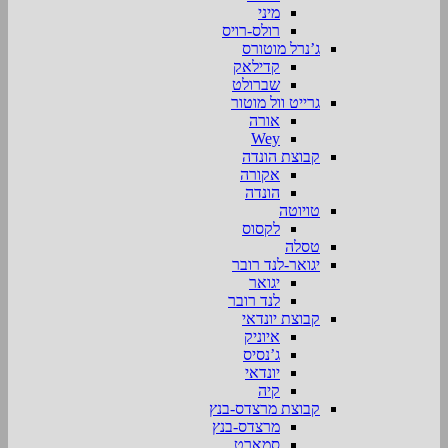
מיני
רולס-רויס
ג’נרל מוטורס
קדילאק
שברולט
גרייט וול מוטור
אורה
Wey
קבוצת הונדה
אקורה
הונדה
טויוטה
לקסוס
טסלה
יגואר-לנד רובר
יגואר
לנד רובר
קבוצת יונדאי
איוניק
ג’נסיס
יונדאי
קיה
קבוצת מרצדס-בנץ
מרצדס-בנץ
סמארט