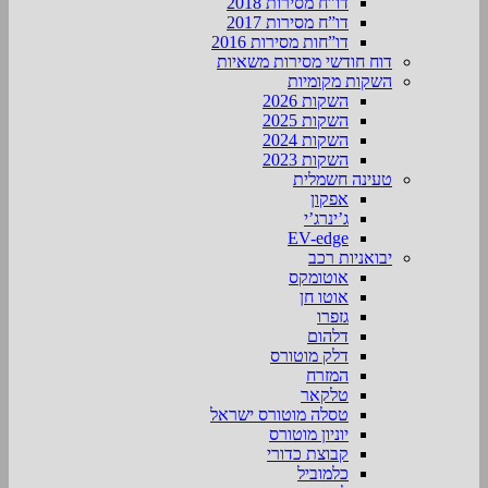
דו”ח מסירות 2018
דו”ח מסירות 2017
דו”חות מסירות 2016
דוח חודשי מסירות משאיות
השקות מקומיות
השקות 2026
השקות 2025
השקות 2024
השקות 2023
טעינה חשמלית
אפקון
ג’ינרג’י
EV-edge
יבואניות רכב
אוטומקס
אוטו חן
גזפרו
דלהום
דלק מוטורס
המזרח
טלקאר
טסלה מוטורס ישראל
יוניון מוטורס
קבוצת כדורי
כלמוביל