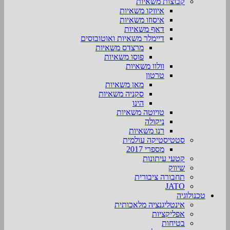
קבוצות משאיות
איווקו משאיות
איסוזו משאיות
דאף משאיות
דיימלר משאיות ואוטובוסים
מרצדס משאיות
פוסו משאיות
וולוו משאיות
טרטון
מאן משאיות
סקניה משאיות
הינו
טויוטה משאיות
ניקולה
רנו משאיות
סטטיסטיקה עולמית
מספרי 2017
קטעי עיתונות
שיווק
תחבורה ציבורית
JATO
טכנולוגיה
אינטליגנציה מלאכותית
אפליקציות
בטיחות