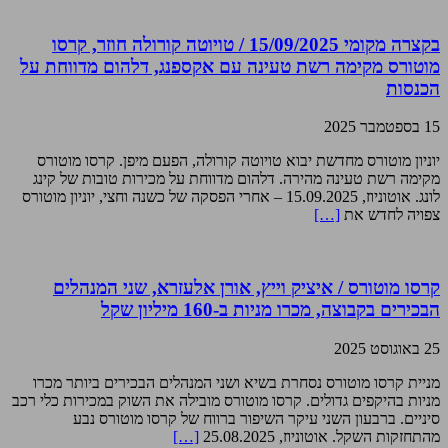
בקצרה מקומי 15/09/2025 / טויוטה קורולה חוזר, קרסו
מוטורס מקימה רשת טעינה עם אקספנג, דלהום מדווחת על
הכנסות
15 בספטמבר 2025
יוניון מוטורס מחדשת יבוא טויוטה קורולה, הפעם מיפן. קרסו מוטורס
מקימה רשת טעינה מהירה. דלהום מדווחת על מכירות טובות של קינג
לונג. אוטוניוז, 15.09.2025 – אחרי הפסקה של כשנה וחצי, יוניון מוטורס
צפויה לחדש את
[…]
קרסו מוטורס / איציק וייץ, אורן אלעזרא, שני המנהלים
הבכירים בקבוצה, מכרו מניות ב-160 מיליון שקל
25 באוגוסט 2025
מניית קרסו מוטורס נסחרת בשיא ושני המנהלים הבכירים ביותר מכרו
מניות בהיקפים גדולים. קרסו מוטורס מובילה את השוק במכירות כלי רכב
סיניים. ברבעון השני עיקר השיפור ברווח של קרסו מוטורס נבע
מהתחזקות השקל. אוטוניוז, 25.08.2025
[…]