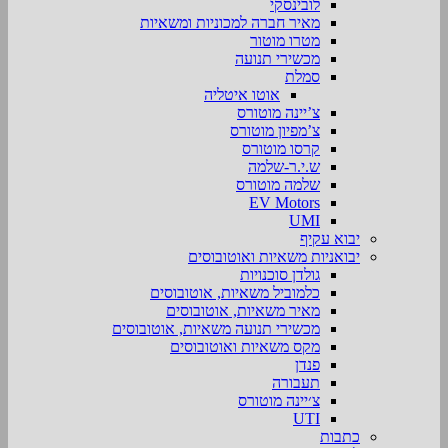
לובינסקי
מאיר חברה למכוניות ומשאיות
מטרו מוטור
מכשירי תנועה
סמלת
אוטו איטליה
צ’יינה מוטורס
צ’מפיון מוטורס
קרסו מוטורס
ש.י.ר-שלמה
שלמה מוטורס
EV Motors
UMI
יבוא עקיף
יבואניות משאיות ואוטובוסים
גולדן סוכנויות
כלמוביל משאיות, אוטובוסים
מאיר משאיות, אוטובוסים
מכשירי תנועה משאיות, אוטובוסים
מקס משאיות ואוטובוסים
פנדן
תעבורה
צ׳יינה מוטורס
UTI
כתבות