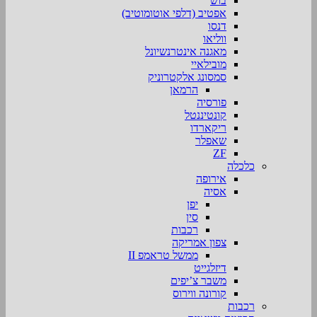
בוש
אפטיב (דלפי אוטומוטיב)
דנסו
ווליאו
מאגנה אינטרנשיונל
מובילאיי
סמסונג אלקטרוניק
הרמאן
פורסיה
קונטיננטל
ריקארדו
שאפלר
ZF
כלכלה
אירופה
אסיה
יפן
סין
רכבות
צפון אמריקה
ממשל טראמפ II
דיזלגייט
משבר צ’יפים
קורונה ווירוס
רכבות