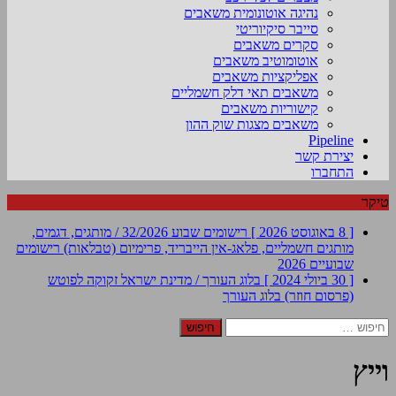
נהיגה אוטונומית משאבים
סייבר סיקיוריטי
סקרים משאבים
אוטומוטיב משאבים
אפליקציות משאבים
משאבים תאי דלק חשמליים
קישוריות משאבים
משאבים מצגות שוק ההון
Pipeline
יצירת קשר
התחברו
טיקר
[ 8 באוגוסט 2026 ]
רישומים שבוע 32/2026 / מותגים, דגמים,
מותגים חשמליים, פלאג-אין הייבריד, פרימיום (טבלאות)
רישומים
שבועיים 2026
[ 30 ביולי 2024 ]
בלוג העורך / מדינת ישראל זקוקה לפוטש
(פרסום חוזר)
בלוג העורך
חיפוש:
וייץ