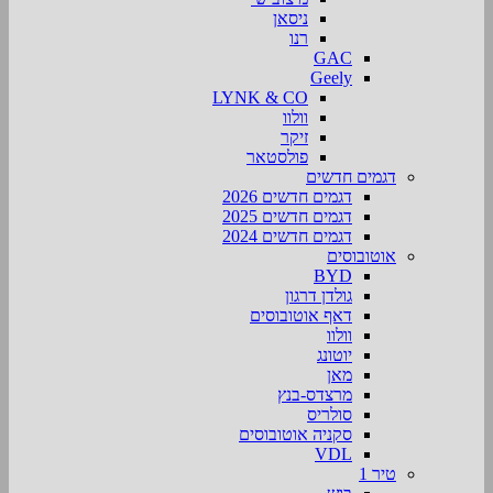
ניסאן
רנו
GAC
Geely
LYNK & CO
וולוו
זיקר
פולסטאר
דגמים חדשים
דגמים חדשים 2026
דגמים חדשים 2025
דגמים חדשים 2024
אוטובוסים
BYD
גולדן דרגון
דאף אוטובוסים
וולוו
יוטונג
מאן
מרצדס-בנץ
סולריס
סקניה אוטובוסים
VDL
טיר 1