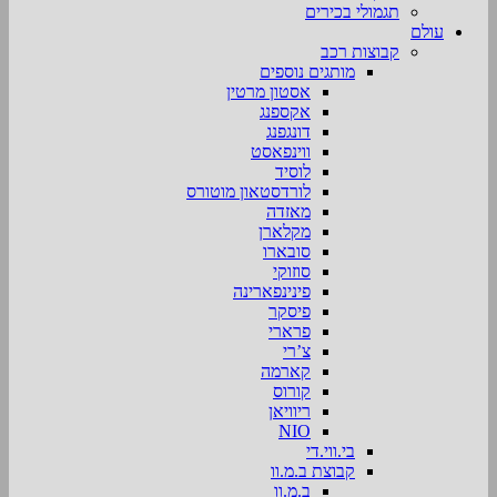
תגמולי בכירים
עולם
קבוצות רכב
מותגים נוספים
אסטון מרטין
אקספנג
דונגפנג
ווינפאסט
לוסיד
לורדסטאון מוטורס
מאזדה
מקלארן
סובארו
סוזוקי
פינינפארינה
פיסקר
פרארי
צ’רי
קארמה
קורוס
ריוויאן
NIO
בי.ווי.די
קבוצת ב.מ.וו
ב.מ.וו