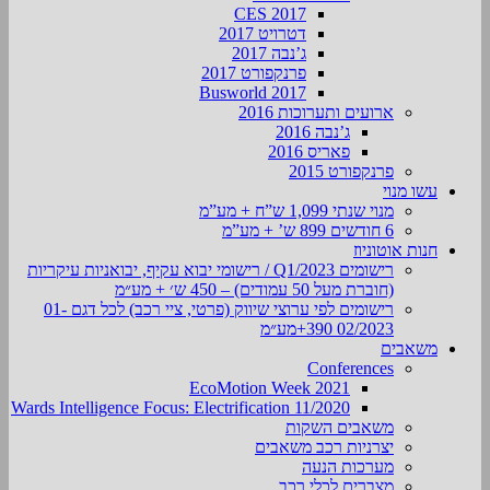
CES 2017
דטרויט 2017
ג’נבה 2017
פרנקפורט 2017
Busworld 2017
ארועים ותערוכות 2016
ג’נבה 2016
פאריס 2016
פרנקפורט 2015
עשו מנוי
מנוי שנתי 1,099 ש”ח + מע”מ
6 חודשים 899 ש’ + מע”מ
חנות אוטוניוז
רישומים Q1/2023 / רישומי יבוא עקיף, יבואניות עיקריות
(חוברת מעל 50 עמודים) – 450 ש׳ + מע״מ
רישומים לפי ערוצי שיווק (פרטי, ציי רכב) לכל דגם 01-
02/2023 390+מע״מ
משאבים
Conferences
EcoMotion Week 2021
Wards Intelligence Focus: Electrification 11/2020
משאבים השקות
יצרניות רכב משאבים
מערכות הנעה
מצברים לכלי רכב