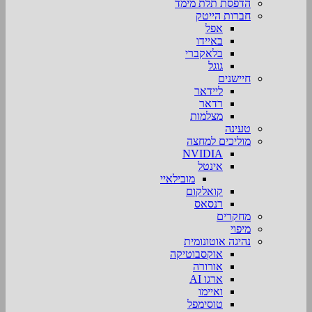
הדפסת תלת מימד
חברות הייטק
אפל
באיידו
בלאקברי
גוגל
חיישנים
ליידאר
רדאר
מצלמות
טעינה
מוליכים למחצה
NVIDIA
אינטל
מובילאיי
קואלקום
רנסאס
מחקרים
מיפוי
נהיגה אוטונומית
אוקסבוטיקה
אורורה
ארגו AI
ואיימו
טוסימפל