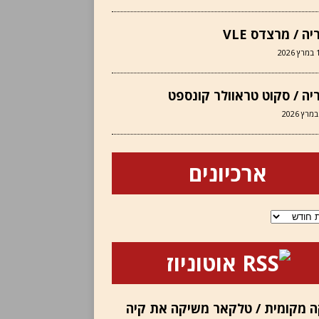
יה / מרצדס VLE
202
יה / סקוט טראוולר קונספט
ארכיונים
ם
אוטוניוז
 מקומית / טלקאר משיקה את קיה