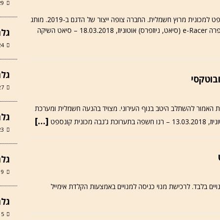
29 ביוני 
קופרה, המותג הספורטיבי החדש של סיאט הציג קונספט למכונית מרוץ חשמלית. החברה צופה ייצור של הדגם ב-2019. מותג
קופרה אמור לקדם מכירות סיאט בצרפת ובאיטליה. קופרה e-Racer (סיאט, ניוזפרס) אוטוניוז, 18.03.2018 – סיאט השיקה
גלר
24 במאי 6
גלריה
27 במרץ 6
טקטונית האמור להשתלב היטב בנוף העירוני. מצויד בהנעה חשמלית ומערכת
גלרי
[…]
23 במרץ 6
גלרי
19 במרץ 6
מנויים בלבד. לרכישת מנוי כניסה למנויים באמצעות הקלדת אימייל
גלרי
15 במרץ 6