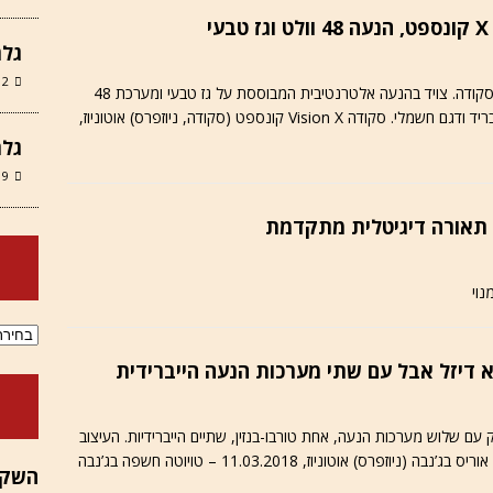
גלר
12 במרץ 6
הויז’ן X הוא הטעימה הראשונה מהקרוסאובר הקטן של סקודה. צויד בהנעה אלטרנטיבית המבוססת על גז טבעי ומערכת 48
V קונספט (סקודה, ניוזפרס) אוטוניוז,
גלר
9 במרץ 2026
נוי
ארכיוני
דש מבוסס על פלטפורמת ה-TNGA. משווק עם שלוש מערכות הנעה, אחת טורבו-בנזין, שתיים הייברידיות. העיצוב
משווה קו עם שפת העיצוב הנוכחית של טויוטה. טויוטה אוריס בג’נבה (ניוזפרס) אוטוניוז, 11.03.2018 – טויוטה חשפה בג’נבה
השקה