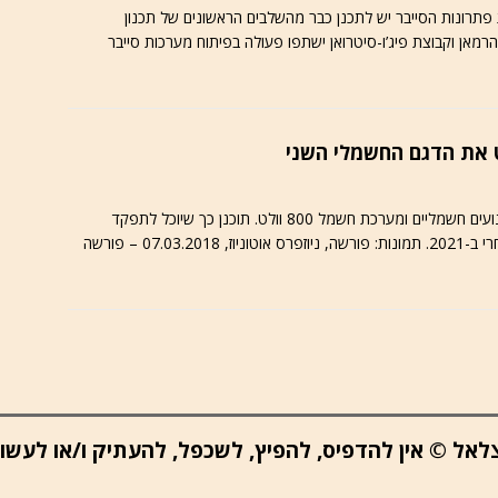
יישם במכוניותPSA פתרון ECUSHIELD. את פתרונות הסייבר יש לתכנן כבר מהשלבים הראשונים של תכנון
יות ומערכות כלי הרכב. אוטוניוז, 07.03.2018 – הרמאן וקבוצת פיג’ו-סיטרואן ישתפו פעולה בפיתוח מערכות סייבר
פורשה Mission E Cross Turismo מגיע עם שני מנועים חשמליים ומערכת חשמל 800 וולט. תוכנן כך שיוכל לתפקד
כקרוסאובר לנשיאת ציוד פנאי. צפוי להגיע לשיווק מסחרי ב-2021. תמונות: פורשה, ניוזפרס אוטוניוז, 07.03.2018 – פורשה
ב צלאל © אין להדפיס, להפיץ, לשכפל, להעתיק ו/או לעש