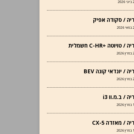
2026
יה / סקודה אפיק
202
 / טויוטה +C-HR חשמלית
202
ה / יונדאי קונה BEV
202
ה / ב.מ.וו i3
202
ה / מאזדה CX-5
202