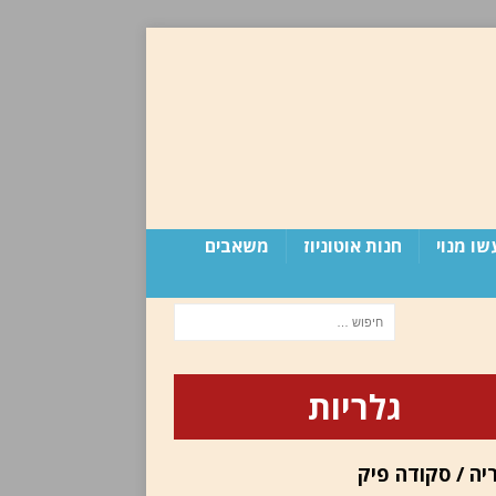
שו מנוי
חנות אוטוניוז
משאבים
גלריות
יה / סקודה פיק