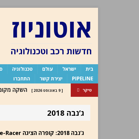
אוטוניוז
חדשות רכב וטכנולוגיה
בית
ישראל
עולם
טכנולוגיה
ספ
PIPELINE
יצירת קשר
התחברו
השקה מקומי
טיקר
[ 9 באוגוסט 2026 ]
מתיחת פנים
השקות 2026
ג’נבה 2018
בלוג העורך /
[ 30 ביולי 2024 ]
העורך
ג’נבה 2018: קופרה הציגה e-Racer קונספט, ייצור מתוכנן ל-2019