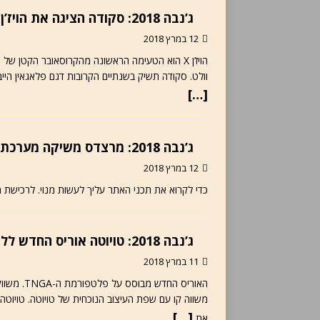
ג’נבה 2018: סקודה הציגה את הויז’ן X קונספט, הנעה 48 וולט וגז טבעי
12 במרץ 2018
וולט. סקודה תשיק בשנתיים הקרובות דגם פלאגאין הייבריד ודגם חשמלי. סקודה ision X
[…]
ג’נבה 2018: מרצדס משיקה מערכת תאורה דיגיטלית מתקדמת
12 במרץ 2018
כדי לקרוא את תכני האתר עליך לעשות מנוי. לרכישת מ
ג’נבה 2018: טויוטה אוריס החדש ללא דיזל אבל עם שתי מערכות הנעה הייברידית
11 במרץ 2018
האוריס הח
[…]
את