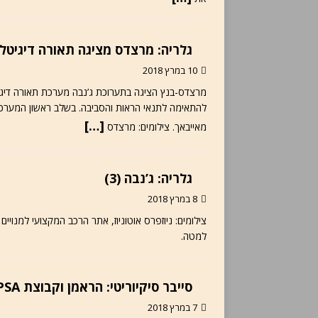
גלריה: מרצדס מציגה תאורה דיגיטל
10 במרץ 2018
מרצדס-בנץ הציגה בתערוכת ג’נבה מערכת תאורה דיגי
[…]
מאייבאך. צילומים: מרצדס
גלריה: ג’נבה (3)
8 במרץ 2018
צילומים: ניוזפרס אוטוניוז, אתר הרכב המקצועי למנויי
למטה.
סייבר סיקיוריטי: הראמן וקבוצת PSA משתפות פעולה בהגנת סייבר
7 במרץ 2018