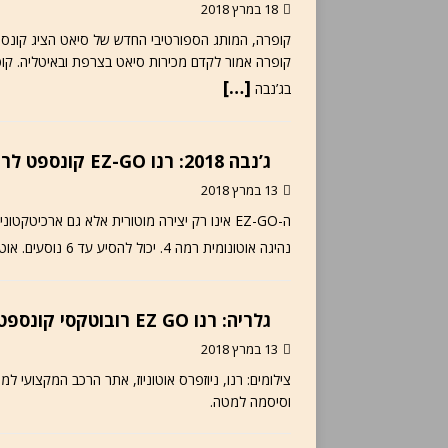
18 במרץ 2018
[…]
בג’נבה
ג’נבה 2018: רנו EZ-GO קונספט לרובוטקסי
13 במרץ 2018
ה-EZ-GO אינו רק יצירה מוטורית אלא גם ארכי
נהיגה אוטונומית רמה 4. יכול להסיע עד 6 נוסעים. אוטוניוז, 13.03.2018 – רנו חשפה בתערוכת ג’נבה מכונית קונספט
גלריה: רנו EZ GO רובוטקסי קונספט
13 במרץ 2018
צילומים: רנו, ניוזפרס אוטוניוז, אתר הרכב המקצועי ל
וסיסמה למטה.