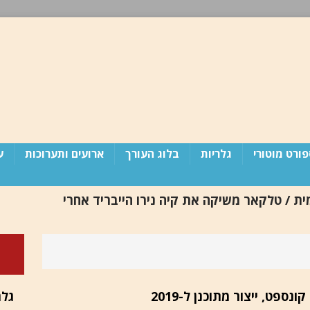
ורט מוטורי
גלריות
בלוג העורך
ארועים ותערוכות
ע
ת / טלקאר משיקה את קיה נירו הייבריד אחרי
 מדינת ישראל זקוקה לפוטש (פרסום חוזר)
בלוג
גלר